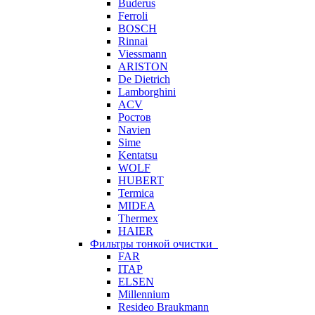
Buderus
Ferroli
BOSCH
Rinnai
Viessmann
ARISTON
De Dietrich
Lamborghini
ACV
Ростов
Navien
Sime
Kentatsu
WOLF
HUBERT
Termica
MIDEA
Thermex
HAIER
Фильтры тонкой очистки
FAR
ITAP
ELSEN
Millennium
Resideo Braukmann