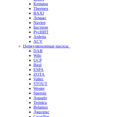
Kentatsu
Thermex
BAXI
Лемакс
Navien
Бастион
РусНИТ
Arderia
ACV
Циркуляционные насосы
DAB
Wilo
UCP
Biral
ESPA
ZOTA
Valtec
STOUT
Wester
Speroni
Aquario
Termica
Belamos
Джилекс
Grundfos