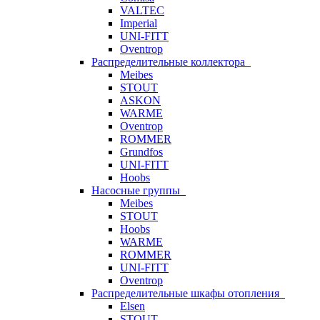
VALTEC
Imperial
UNI-FITT
Oventrop
Распределительные коллектора
Meibes
STOUT
ASKON
WARME
Oventrop
ROMMER
Grundfos
UNI-FITT
Hoobs
Насосные группы
Meibes
STOUT
Hoobs
WARME
ROMMER
UNI-FITT
Oventrop
Распределительные шкафы отопления
Elsen
STOUT