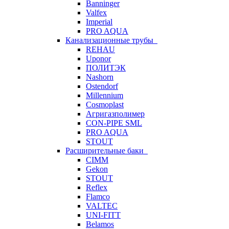
Banninger
Valfex
Imperial
PRO AQUA
Канализационные трубы
REHAU
Uponor
ПОЛИТЭК
Nashorn
Ostendorf
Millennium
Cosmoplast
Агригазполимер
CON-PIPE SML
PRO AQUA
STOUT
Расширительные баки
CIMM
Gekon
STOUT
Reflex
Flamco
VALTEC
UNI-FITT
Belamos