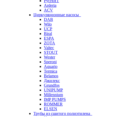
РусНИТ
Arderia
ACV
Циркуляционные насосы
DAB
Wilo
UCP
Biral
ESPA
ZOTA
Valtec
STOUT
Wester
Speroni
Aquario
Termica
Belamos
Джилекс
Grundfos
UNIPUMP
Millennium
IMP PUMPS
ROMMER
ELSEN
Трубы из сшитого полиэтилена