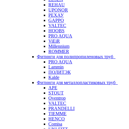
REHAU
UPONOR
РЕХАУ
GAPPO
VALTEC
HOOBS
PRO AQUA
ViEiR
Millennium
ROMMER
Фитинги для полипропиленовых труб
PRO AQUA
Lammin
ПОЛИТЭК
Kalde
Фитинги для металлопластиковых труб
APE
STOUT
Oventrop
VALTEC
PRANDELLI
TIEMME
HENCO
Comisa