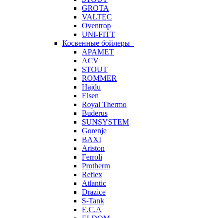
GROTA
VALTEC
Oventrop
UNI-FITT
Косвенные бойлеры
APAMET
ACV
STOUT
ROMMER
Hajdu
Elsen
Royal Thermo
Buderus
SUNSYSTEM
Gorenje
BAXI
Ariston
Ferroli
Protherm
Reflex
Atlantic
Drazice
S-Tank
E.C.A