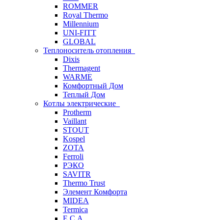
ROMMER
Royal Thermo
Millennium
UNI-FITT
GLOBAL
Теплоноситель отопления
Dixis
Thermagent
WARME
Комфортный Дом
Теплый Дом
Котлы электрические
Protherm
Vaillant
STOUT
Kospel
ZOTA
Ferroli
РЭКО
SAVITR
Thermo Trust
Элемент Комфорта
MIDEA
Termica
E.C.A