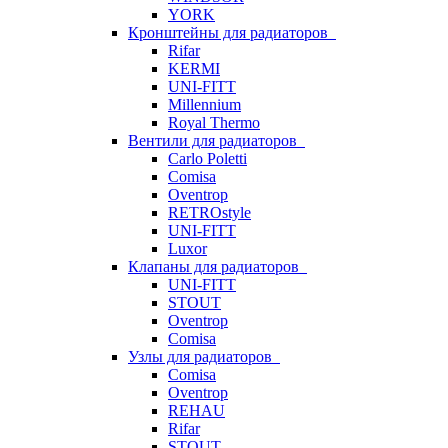
YORK
Кронштейны для радиаторов
Rifar
KERMI
UNI-FITT
Millennium
Royal Thermo
Вентили для радиаторов
Carlo Poletti
Comisa
Oventrop
RETROstyle
UNI-FITT
Luxor
Клапаны для радиаторов
UNI-FITT
STOUT
Oventrop
Comisa
Узлы для радиаторов
Comisa
Oventrop
REHAU
Rifar
STOUT