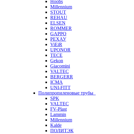
Hoobs
Millennium
STOUT
REHAU
ELSEN
ROMMER
GAPPO
РЕХАУ
ViEiR
UPONOR
TECE
Gekon
Giacomini
VALTEC
BERGERR
ICMA
UNI-FITT
Полипропиленовые трубы
SPK
VALTEC
FV-Plast
Lammin
Millennium
Kalde
ПОЛИТЭК