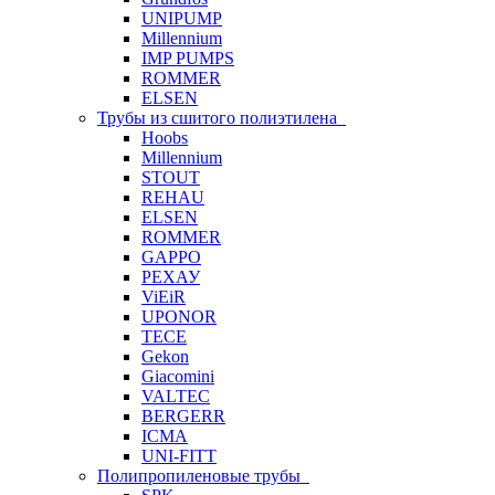
UNIPUMP
Millennium
IMP PUMPS
ROMMER
ELSEN
Трубы из сшитого полиэтилена
Hoobs
Millennium
STOUT
REHAU
ELSEN
ROMMER
GAPPO
РЕХАУ
ViEiR
UPONOR
TECE
Gekon
Giacomini
VALTEC
BERGERR
ICMA
UNI-FITT
Полипропиленовые трубы