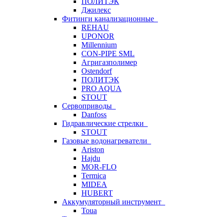
ПОЛИТЭК
Джилекс
Фитинги канализационные
REHAU
UPONOR
Millennium
CON-PIPE SML
Агригазполимер
Ostendorf
ПОЛИТЭК
PRO AQUA
STOUT
Сервоприводы
Danfoss
Гидравлические стрелки
STOUT
Газовые водонагреватели
Ariston
Hajdu
MOR-FLO
Termica
MIDEA
HUBERT
Аккумуляторный инструмент
Toua