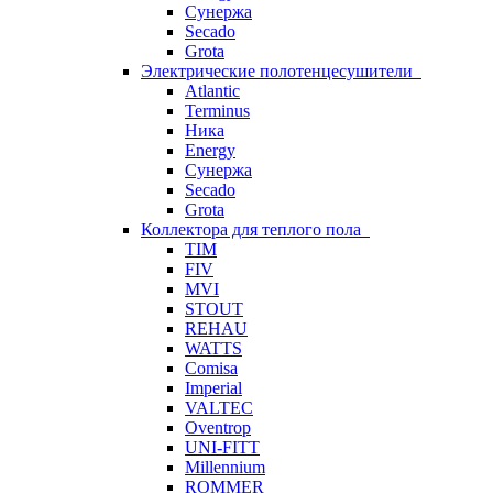
Сунержа
Secado
Grota
Электрические полотенцесушители
Atlantic
Terminus
Ника
Energy
Сунержа
Secado
Grota
Коллектора для теплого пола
TIM
FIV
MVI
STOUT
REHAU
WATTS
Comisa
Imperial
VALTEC
Oventrop
UNI-FITT
Millennium
ROMMER