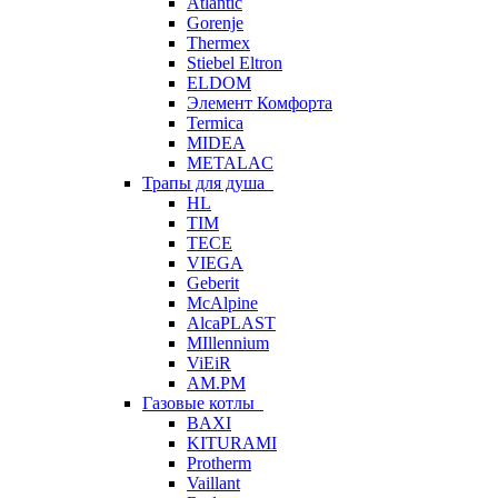
Atlantic
Gorenje
Thermex
Stiebel Eltron
ELDOM
Элемент Комфорта
Termica
MIDEA
METALAC
Трапы для душа
HL
TIM
TECE
VIEGA
Geberit
McAlpine
AlcaPLAST
MIllennium
ViEiR
AM.PM
Газовые котлы
BAXI
KITURAMI
Protherm
Vaillant