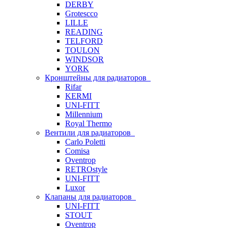
DERBY
Grotescco
LILLE
READING
TELFORD
TOULON
WINDSOR
YORK
Кронштейны для радиаторов
Rifar
KERMI
UNI-FITT
Millennium
Royal Thermo
Вентили для радиаторов
Carlo Poletti
Comisa
Oventrop
RETROstyle
UNI-FITT
Luxor
Клапаны для радиаторов
UNI-FITT
STOUT
Oventrop