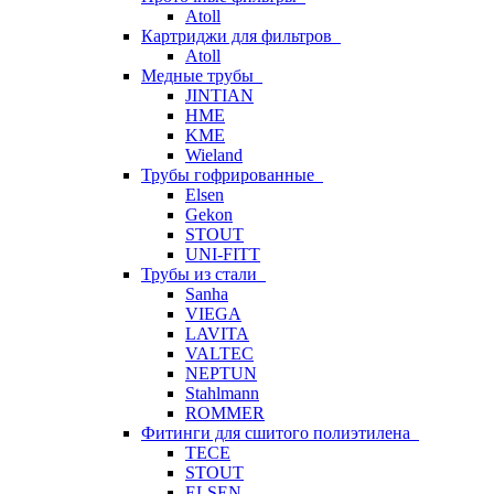
Atoll
Картриджи для фильтров
Atoll
Медные трубы
JINTIAN
HME
KME
Wieland
Трубы гофрированные
Elsen
Gekon
STOUT
UNI-FITT
Трубы из стали
Sanha
VIEGA
LAVITA
VALTEC
NEPTUN
Stahlmann
ROMMER
Фитинги для сшитого полиэтилена
TECE
STOUT
ELSEN