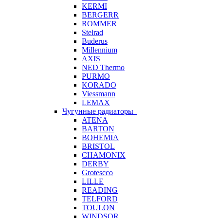
KERMI
BERGERR
ROMMER
Stelrad
Buderus
Millennium
AXIS
NED Thermo
PURMO
KORADO
Viessmann
LEMAX
Чугунные радиаторы
ATENA
BARTON
BOHEMIA
BRISTOL
CHAMONIX
DERBY
Grotescco
LILLE
READING
TELFORD
TOULON
WINDSOR