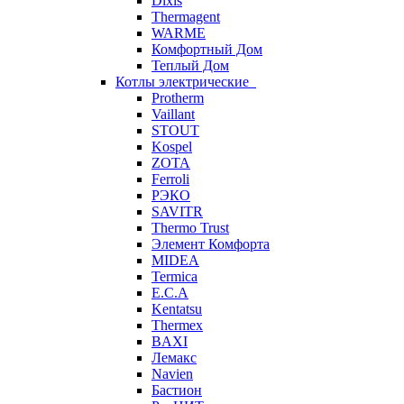
Dixis
Thermagent
WARME
Комфортный Дом
Теплый Дом
Котлы электрические
Protherm
Vaillant
STOUT
Kospel
ZOTA
Ferroli
РЭКО
SAVITR
Thermo Trust
Элемент Комфорта
MIDEA
Termica
E.C.A
Kentatsu
Thermex
BAXI
Лемакс
Navien
Бастион