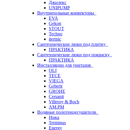
Джилекс
UNIPUMP
Внутрипольные конвекторы
EVA
Gekon
STOUT
Techno
itermic
Сантехнические люки под плитку
ПРАКТИКА
Сантехнические люки под покраску
ПРАКТИКА
Инсталляции для унитазов
OLI
TECE
VIEGA
Geberit
GROHE
Cersanit
Villeroy & Boch
AM.PM
Водяные полотенцесушители
Ника
Terminus
Energy