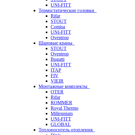
UNI-FITT
Термостатические головки
Rifar
STOUT
Comisa
UNI-FITT
Oventrop
Шаровые краны
STOUT
Oventrop
Bugatti
UNI-FITT
ITAP
FIV
VIEIR
Монтажные комплекты
OTER
Rifar
ROMMER
Royal Thermo
Millennium
UNI-FITT
GLOBAL
Теплоноситель отопления