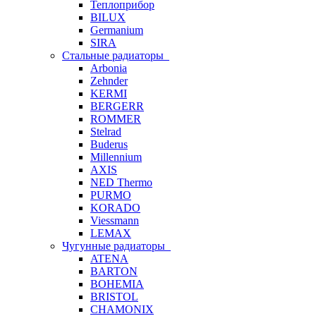
Теплоприбор
BILUX
Germanium
SIRA
Стальные радиаторы
Arbonia
Zehnder
KERMI
BERGERR
ROMMER
Stelrad
Buderus
Millennium
AXIS
NED Thermo
PURMO
KORADO
Viessmann
LEMAX
Чугунные радиаторы
ATENA
BARTON
BOHEMIA
BRISTOL
CHAMONIX