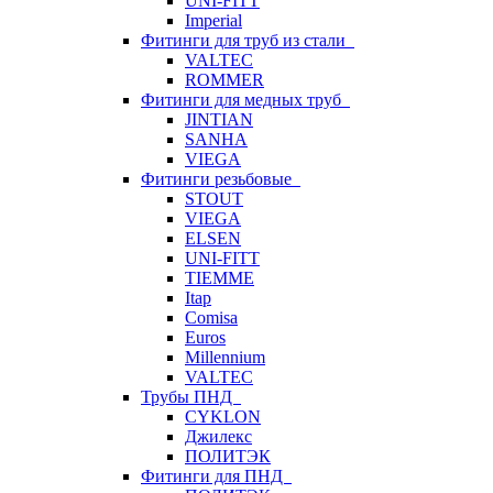
UNI-FITT
Imperial
Фитинги для труб из стали
VALTEC
ROMMER
Фитинги для медных труб
JINTIAN
SANHA
VIEGA
Фитинги резьбовые
STOUT
VIEGA
ELSEN
UNI-FITT
TIEMME
Itap
Comisa
Euros
Millennium
VALTEC
Трубы ПНД
CYKLON
Джилекс
ПОЛИТЭК
Фитинги для ПНД