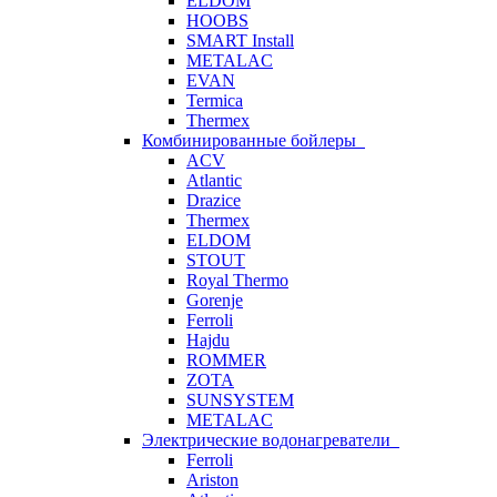
ELDOM
HOOBS
SMART Install
METALAC
EVAN
Termica
Thermex
Комбинированные бойлеры
ACV
Atlantic
Drazice
Thermex
ELDOM
STOUT
Royal Thermo
Gorenje
Ferroli
Hajdu
ROMMER
ZOTA
SUNSYSTEM
METALAC
Электрические водонагреватели
Ferroli
Ariston