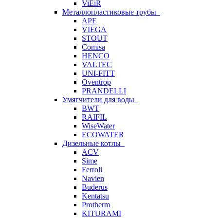
ViEiR
Металлопластиковые трубы
APE
VIEGA
STOUT
Comisa
HENCO
VALTEC
UNI-FITT
Oventrop
PRANDELLI
Умягчители для воды
BWT
RAIFIL
WiseWater
ECOWATER
Дизельные котлы
ACV
Sime
Ferroli
Navien
Buderus
Kentatsu
Protherm
KITURAMI