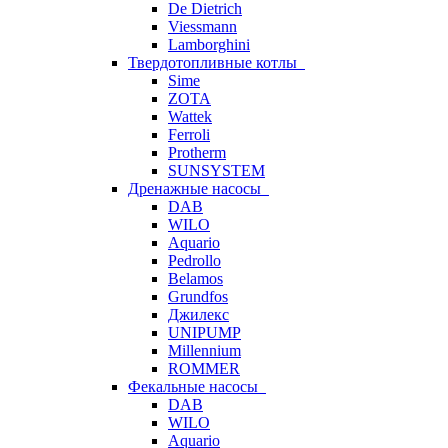
De Dietrich
Viessmann
Lamborghini
Твердотопливные котлы
Sime
ZOTA
Wattek
Ferroli
Protherm
SUNSYSTEM
Дренажные насосы
DAB
WILO
Aquario
Pedrollo
Belamos
Grundfos
Джилекс
UNIPUMP
Millennium
ROMMER
Фекальные насосы
DAB
WILO
Aquario