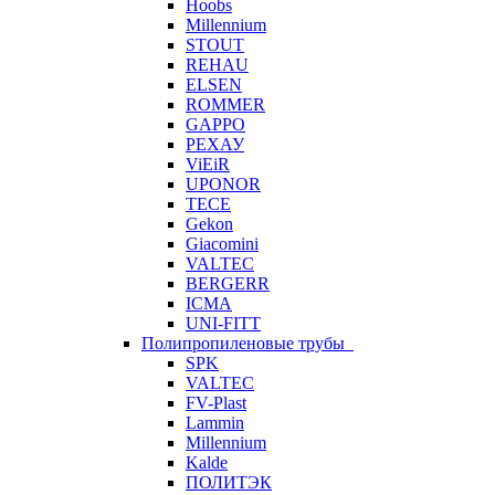
Hoobs
Millennium
STOUT
REHAU
ELSEN
ROMMER
GAPPO
РЕХАУ
ViEiR
UPONOR
TECE
Gekon
Giacomini
VALTEC
BERGERR
ICMA
UNI-FITT
Полипропиленовые трубы
SPK
VALTEC
FV-Plast
Lammin
Millennium
Kalde
ПОЛИТЭК