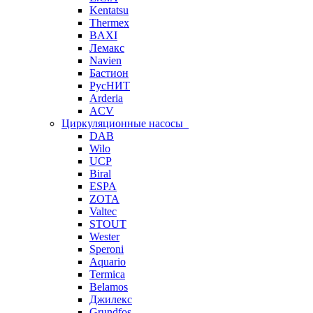
Kentatsu
Thermex
BAXI
Лемакс
Navien
Бастион
РусНИТ
Arderia
ACV
Циркуляционные насосы
DAB
Wilo
UCP
Biral
ESPA
ZOTA
Valtec
STOUT
Wester
Speroni
Aquario
Termica
Belamos
Джилекс
Grundfos