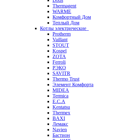
Dixis
Thermagent
WARME
Комфортный Дом
Теплый Дом
Котлы электрические
Protherm
Vaillant
STOUT
Kospel
ZOTA
Ferroli
РЭКО
SAVITR
Thermo Trust
Элемент Комфорта
MIDEA
Termica
E.C.A
Kentatsu
Thermex
BAXI
Лемакс
Navien
Бастион