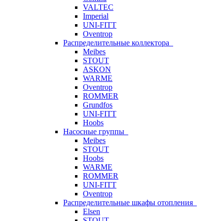
VALTEC
Imperial
UNI-FITT
Oventrop
Распределительные коллектора
Meibes
STOUT
ASKON
WARME
Oventrop
ROMMER
Grundfos
UNI-FITT
Hoobs
Насосные группы
Meibes
STOUT
Hoobs
WARME
ROMMER
UNI-FITT
Oventrop
Распределительные шкафы отопления
Elsen
STOUT