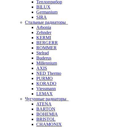
Теплоприбор
BILUX
Germanium
SIRA
Стальные радиаторы
Arbonia
Zehnder
KERMI
BERGERR
ROMMER
Stelrad
Buderus
Millennium
AXIS
NED Thermo
PURMO
KORADO
Viessmann
LEMAX
Чугунные радиаторы
ATENA
BARTON
BOHEMIA
BRISTOL
CHAMONIX