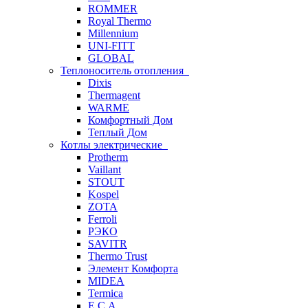
ROMMER
Royal Thermo
Millennium
UNI-FITT
GLOBAL
Теплоноситель отопления
Dixis
Thermagent
WARME
Комфортный Дом
Теплый Дом
Котлы электрические
Protherm
Vaillant
STOUT
Kospel
ZOTA
Ferroli
РЭКО
SAVITR
Thermo Trust
Элемент Комфорта
MIDEA
Termica
E.C.A