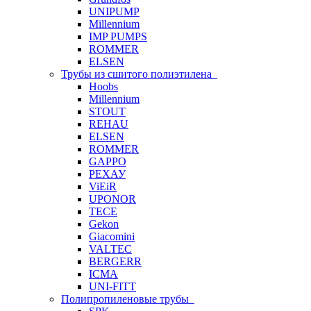
UNIPUMP
Millennium
IMP PUMPS
ROMMER
ELSEN
Трубы из сшитого полиэтилена
Hoobs
Millennium
STOUT
REHAU
ELSEN
ROMMER
GAPPO
РЕХАУ
ViEiR
UPONOR
TECE
Gekon
Giacomini
VALTEC
BERGERR
ICMA
UNI-FITT
Полипропиленовые трубы