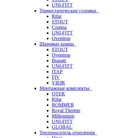
UNI-FITT
Термостатические головки
Rifar
STOUT
Comisa
UNI-FITT
Oventrop
Шаровые краны
STOUT
Oventrop
Bugatti
UNI-FITT
ITAP
FIV
VIEIR
Монтажные комплекты
OTER
Rifar
ROMMER
Royal Thermo
Millennium
UNI-FITT
GLOBAL
Теплоноситель отопления