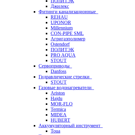
ПОЛИТЭК
Джилекс
Фитинги канализационные
REHAU
UPONOR
Millennium
CON-PIPE SML
Агригазполимер
Ostendorf
ПОЛИТЭК
PRO AQUA
STOUT
Сервоприводы
Danfoss
Гидравлические стрелки
STOUT
Газовые водонагреватели
Ariston
Hajdu
MOR-FLO
Termica
MIDEA
HUBERT
Аккумуляторный инструмент
Toua