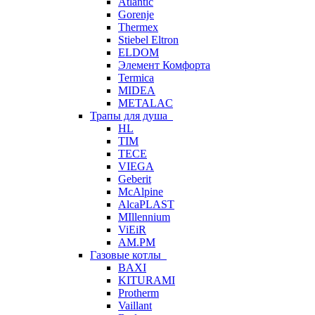
Atlantic
Gorenje
Thermex
Stiebel Eltron
ELDOM
Элемент Комфорта
Termica
MIDEA
METALAC
Трапы для душа
HL
TIM
TECE
VIEGA
Geberit
McAlpine
AlcaPLAST
MIllennium
ViEiR
AM.PM
Газовые котлы
BAXI
KITURAMI
Protherm
Vaillant