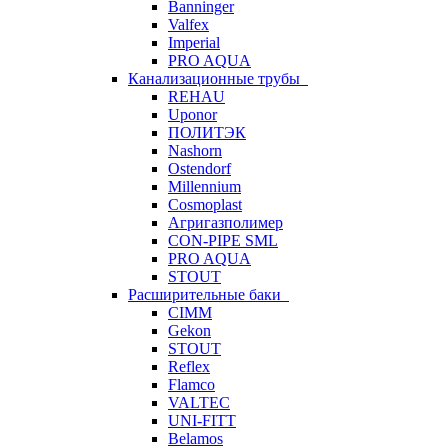
Banninger
Valfex
Imperial
PRO AQUA
Канализационные трубы
REHAU
Uponor
ПОЛИТЭК
Nashorn
Ostendorf
Millennium
Cosmoplast
Агригазполимер
CON-PIPE SML
PRO AQUA
STOUT
Расширительные баки
CIMM
Gekon
STOUT
Reflex
Flamco
VALTEC
UNI-FITT
Belamos