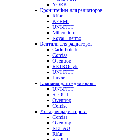
YORK
Кронштейны для радиаторов
Rifar
KERMI
UNI-FITT
Millennium
Royal Thermo
Вентили для радиаторов
Carlo Poletti
Comisa
Oventrop
RETROstyle
UNI-FITT
Luxor
Клапаны для радиаторов
UNI-FITT
STOUT
Oventrop
Comisa
Узлы для радиаторов
Comisa
Oventrop
REHAU
Rifar
STOUT