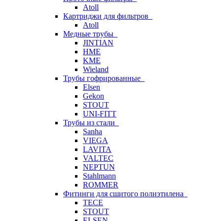
Atoll
Картриджи для фильтров
Atoll
Медные трубы
JINTIAN
HME
KME
Wieland
Трубы гофрированные
Elsen
Gekon
STOUT
UNI-FITT
Трубы из стали
Sanha
VIEGA
LAVITA
VALTEC
NEPTUN
Stahlmann
ROMMER
Фитинги для сшитого полиэтилена
TECE
STOUT
ELSEN