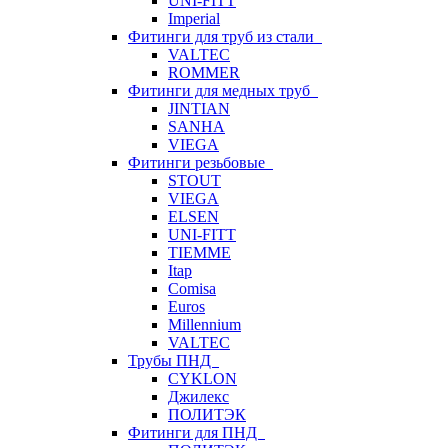
UNI-FITT
Imperial
Фитинги для труб из стали
VALTEC
ROMMER
Фитинги для медных труб
JINTIAN
SANHA
VIEGA
Фитинги резьбовые
STOUT
VIEGA
ELSEN
UNI-FITT
TIEMME
Itap
Comisa
Euros
Millennium
VALTEC
Трубы ПНД
CYKLON
Джилекс
ПОЛИТЭК
Фитинги для ПНД