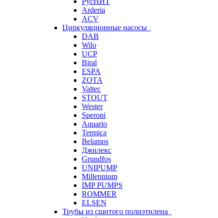
РусНИТ
Arderia
ACV
Циркуляционные насосы
DAB
Wilo
UCP
Biral
ESPA
ZOTA
Valtec
STOUT
Wester
Speroni
Aquario
Termica
Belamos
Джилекс
Grundfos
UNIPUMP
Millennium
IMP PUMPS
ROMMER
ELSEN
Трубы из сшитого полиэтилена