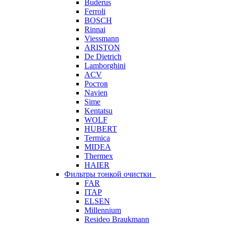
Buderus
Ferroli
BOSCH
Rinnai
Viessmann
ARISTON
De Dietrich
Lamborghini
ACV
Ростов
Navien
Sime
Kentatsu
WOLF
HUBERT
Termica
MIDEA
Thermex
HAIER
Фильтры тонкой очистки
FAR
ITAP
ELSEN
Millennium
Resideo Braukmann