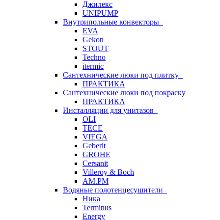
Джилекс
UNIPUMP
Внутрипольные конвекторы
EVA
Gekon
STOUT
Techno
itermic
Сантехнические люки под плитку
ПРАКТИКА
Сантехнические люки под покраску
ПРАКТИКА
Инсталляции для унитазов
OLI
TECE
VIEGA
Geberit
GROHE
Cersanit
Villeroy & Boch
AM.PM
Водяные полотенцесушители
Ника
Terminus
Energy