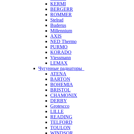
KERMI
BERGERR
ROMMER
Stelrad
Buderus
Millennium
AXIS
NED Thermo
PURMO
KORADO
Viessmann
LEMAX
Чугунные радиаторы
ATENA
BARTON
BOHEMIA
BRISTOL
CHAMONIX
DERBY
Grotescco
LILLE
READING
TELFORD
TOULON
WINDSOR