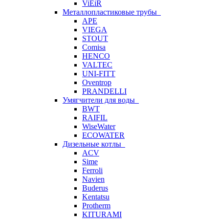
ViEiR
Металлопластиковые трубы
APE
VIEGA
STOUT
Comisa
HENCO
VALTEC
UNI-FITT
Oventrop
PRANDELLI
Умягчители для воды
BWT
RAIFIL
WiseWater
ECOWATER
Дизельные котлы
ACV
Sime
Ferroli
Navien
Buderus
Kentatsu
Protherm
KITURAMI