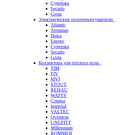
Сунержа
Secado
Grota
Электрические полотенцесушители
Atlantic
Terminus
Ника
Energy
Сунержа
Secado
Grota
Коллектора для теплого пола
TIM
FIV
MVI
STOUT
REHAU
WATTS
Comisa
Imperial
VALTEC
Oventrop
UNI-FITT
Millennium
ROMMER