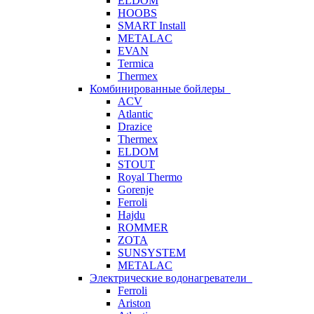
ELDOM
HOOBS
SMART Install
METALAC
EVAN
Termica
Thermex
Комбинированные бойлеры
ACV
Atlantic
Drazice
Thermex
ELDOM
STOUT
Royal Thermo
Gorenje
Ferroli
Hajdu
ROMMER
ZOTA
SUNSYSTEM
METALAC
Электрические водонагреватели
Ferroli
Ariston