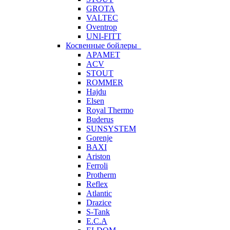
GROTA
VALTEC
Oventrop
UNI-FITT
Косвенные бойлеры
APAMET
ACV
STOUT
ROMMER
Hajdu
Elsen
Royal Thermo
Buderus
SUNSYSTEM
Gorenje
BAXI
Ariston
Ferroli
Protherm
Reflex
Atlantic
Drazice
S-Tank
E.C.A