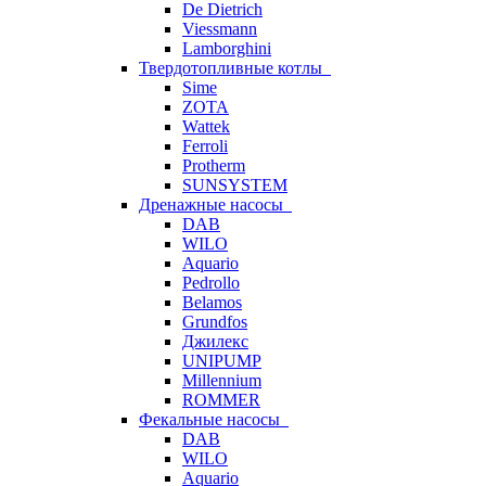
De Dietrich
Viessmann
Lamborghini
Твердотопливные котлы
Sime
ZOTA
Wattek
Ferroli
Protherm
SUNSYSTEM
Дренажные насосы
DAB
WILO
Aquario
Pedrollo
Belamos
Grundfos
Джилекс
UNIPUMP
Millennium
ROMMER
Фекальные насосы
DAB
WILO
Aquario