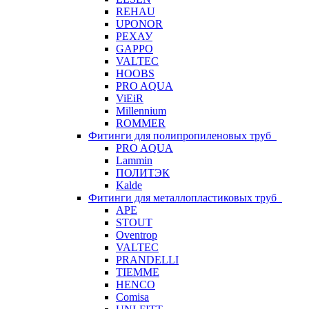
REHAU
UPONOR
РЕХАУ
GAPPO
VALTEC
HOOBS
PRO AQUA
ViEiR
Millennium
ROMMER
Фитинги для полипропиленовых труб
PRO AQUA
Lammin
ПОЛИТЭК
Kalde
Фитинги для металлопластиковых труб
APE
STOUT
Oventrop
VALTEC
PRANDELLI
TIEMME
HENCO
Comisa