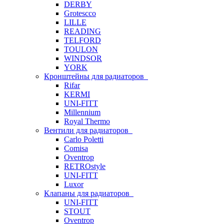
DERBY
Grotescco
LILLE
READING
TELFORD
TOULON
WINDSOR
YORK
Кронштейны для радиаторов
Rifar
KERMI
UNI-FITT
Millennium
Royal Thermo
Вентили для радиаторов
Carlo Poletti
Comisa
Oventrop
RETROstyle
UNI-FITT
Luxor
Клапаны для радиаторов
UNI-FITT
STOUT
Oventrop