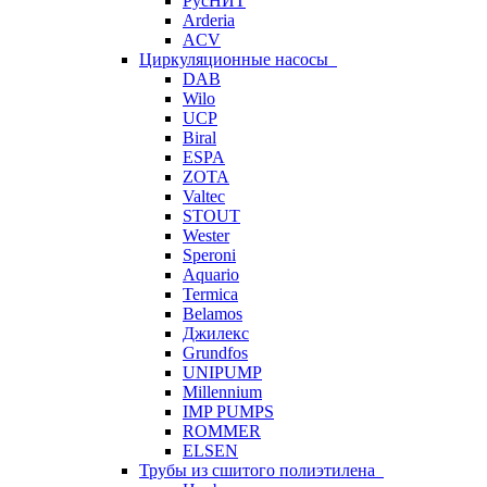
РусНИТ
Arderia
ACV
Циркуляционные насосы
DAB
Wilo
UCP
Biral
ESPA
ZOTA
Valtec
STOUT
Wester
Speroni
Aquario
Termica
Belamos
Джилекс
Grundfos
UNIPUMP
Millennium
IMP PUMPS
ROMMER
ELSEN
Трубы из сшитого полиэтилена