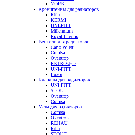
YORK
Кронштейны для радиаторов
Rifar
KERMI
UNI-FITT
Millennium
Royal Thermo
Вентили для радиаторов
Carlo Poletti
Comisa
Oventrop
RETROstyle
UNI-FITT
Luxor
Клапаны для радиаторов
UNI-FITT
STOUT
Oventrop
Comisa
Узлы для радиаторов
Comisa
Oventrop
REHAU
Rifar
STOUT