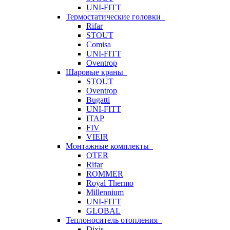
UNI-FITT
Термостатические головки
Rifar
STOUT
Comisa
UNI-FITT
Oventrop
Шаровые краны
STOUT
Oventrop
Bugatti
UNI-FITT
ITAP
FIV
VIEIR
Монтажные комплекты
OTER
Rifar
ROMMER
Royal Thermo
Millennium
UNI-FITT
GLOBAL
Теплоноситель отопления
Dixis