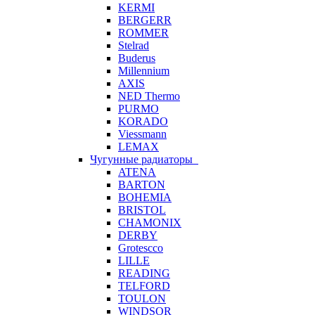
KERMI
BERGERR
ROMMER
Stelrad
Buderus
Millennium
AXIS
NED Thermo
PURMO
KORADO
Viessmann
LEMAX
Чугунные радиаторы
ATENA
BARTON
BOHEMIA
BRISTOL
CHAMONIX
DERBY
Grotescco
LILLE
READING
TELFORD
TOULON
WINDSOR