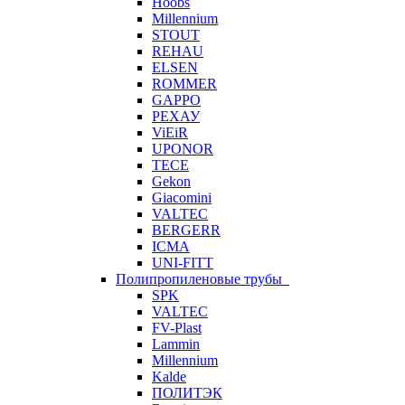
Hoobs
Millennium
STOUT
REHAU
ELSEN
ROMMER
GAPPO
РЕХАУ
ViEiR
UPONOR
TECE
Gekon
Giacomini
VALTEC
BERGERR
ICMA
UNI-FITT
Полипропиленовые трубы
SPK
VALTEC
FV-Plast
Lammin
Millennium
Kalde
ПОЛИТЭК