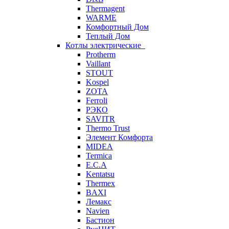
Thermagent
WARME
Комфортный Дом
Теплый Дом
Котлы электрические
Protherm
Vaillant
STOUT
Kospel
ZOTA
Ferroli
РЭКО
SAVITR
Thermo Trust
Элемент Комфорта
MIDEA
Termica
E.C.A
Kentatsu
Thermex
BAXI
Лемакс
Navien
Бастион