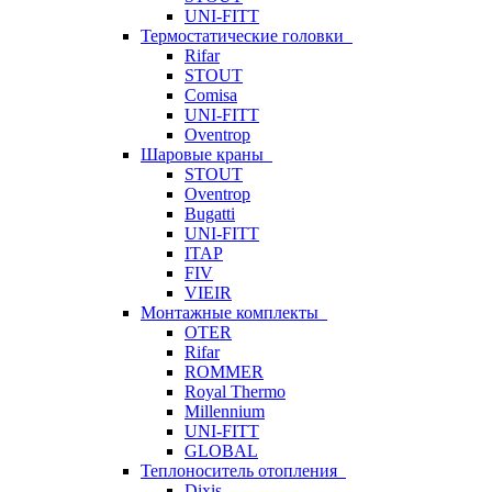
UNI-FITT
Термостатические головки
Rifar
STOUT
Comisa
UNI-FITT
Oventrop
Шаровые краны
STOUT
Oventrop
Bugatti
UNI-FITT
ITAP
FIV
VIEIR
Монтажные комплекты
OTER
Rifar
ROMMER
Royal Thermo
Millennium
UNI-FITT
GLOBAL
Теплоноситель отопления
Dixis