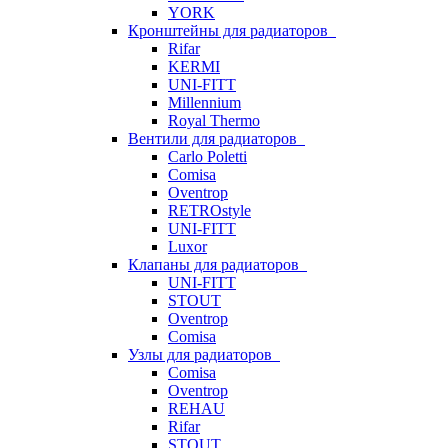
YORK
Кронштейны для радиаторов
Rifar
KERMI
UNI-FITT
Millennium
Royal Thermo
Вентили для радиаторов
Carlo Poletti
Comisa
Oventrop
RETROstyle
UNI-FITT
Luxor
Клапаны для радиаторов
UNI-FITT
STOUT
Oventrop
Comisa
Узлы для радиаторов
Comisa
Oventrop
REHAU
Rifar
STOUT