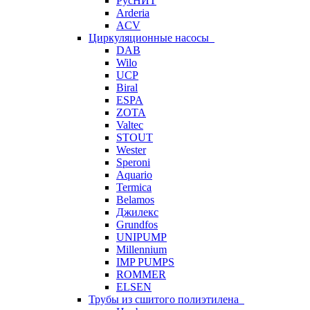
РусНИТ
Arderia
ACV
Циркуляционные насосы
DAB
Wilo
UCP
Biral
ESPA
ZOTA
Valtec
STOUT
Wester
Speroni
Aquario
Termica
Belamos
Джилекс
Grundfos
UNIPUMP
Millennium
IMP PUMPS
ROMMER
ELSEN
Трубы из сшитого полиэтилена