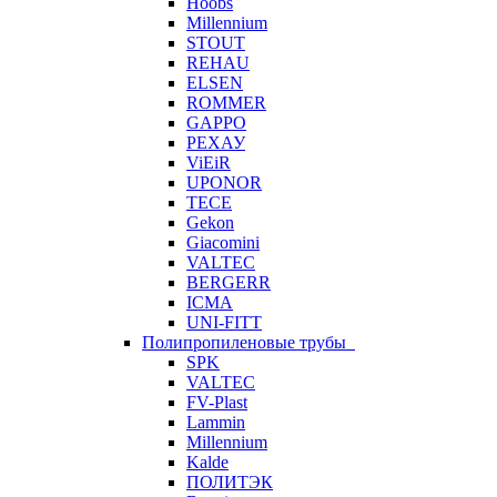
Hoobs
Millennium
STOUT
REHAU
ELSEN
ROMMER
GAPPO
РЕХАУ
ViEiR
UPONOR
TECE
Gekon
Giacomini
VALTEC
BERGERR
ICMA
UNI-FITT
Полипропиленовые трубы
SPK
VALTEC
FV-Plast
Lammin
Millennium
Kalde
ПОЛИТЭК