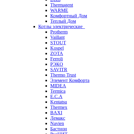
Thermagent
WARME
Комфортный Дом
Теплый Дом
Котлы электрические
Protherm
Vaillant
STOUT
Kospel
ZOTA
Ferroli
РЭКО
SAVITR
Thermo Trust
Элемент Комфорта
MIDEA
Termica
E.C.A
Kentatsu
Thermex
BAXI
Лемакс
Navien
Бастион