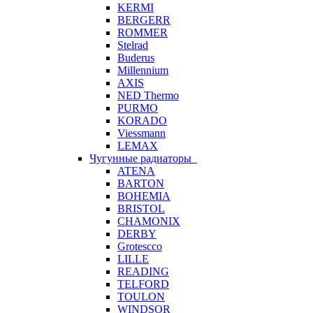
KERMI
BERGERR
ROMMER
Stelrad
Buderus
Millennium
AXIS
NED Thermo
PURMO
KORADO
Viessmann
LEMAX
Чугунные радиаторы
ATENA
BARTON
BOHEMIA
BRISTOL
CHAMONIX
DERBY
Grotescco
LILLE
READING
TELFORD
TOULON
WINDSOR