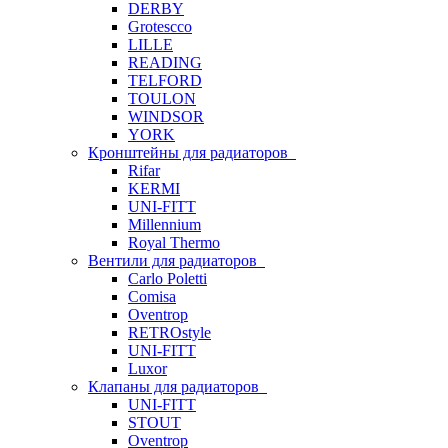
DERBY
Grotescco
LILLE
READING
TELFORD
TOULON
WINDSOR
YORK
Кронштейны для радиаторов
Rifar
KERMI
UNI-FITT
Millennium
Royal Thermo
Вентили для радиаторов
Carlo Poletti
Comisa
Oventrop
RETROstyle
UNI-FITT
Luxor
Клапаны для радиаторов
UNI-FITT
STOUT
Oventrop