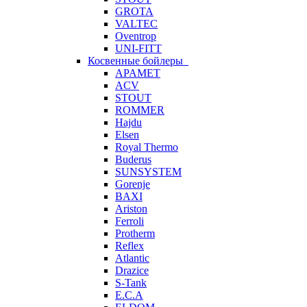
GROTA
VALTEC
Oventrop
UNI-FITT
Косвенные бойлеры
APAMET
ACV
STOUT
ROMMER
Hajdu
Elsen
Royal Thermo
Buderus
SUNSYSTEM
Gorenje
BAXI
Ariston
Ferroli
Protherm
Reflex
Atlantic
Drazice
S-Tank
E.C.A