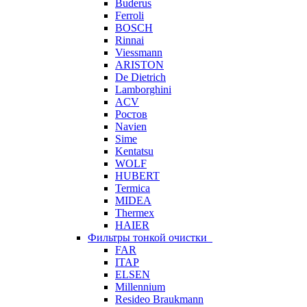
Buderus
Ferroli
BOSCH
Rinnai
Viessmann
ARISTON
De Dietrich
Lamborghini
ACV
Ростов
Navien
Sime
Kentatsu
WOLF
HUBERT
Termica
MIDEA
Thermex
HAIER
Фильтры тонкой очистки
FAR
ITAP
ELSEN
Millennium
Resideo Braukmann