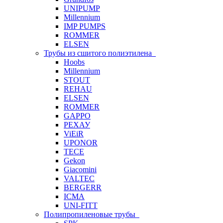
UNIPUMP
Millennium
IMP PUMPS
ROMMER
ELSEN
Трубы из сшитого полиэтилена
Hoobs
Millennium
STOUT
REHAU
ELSEN
ROMMER
GAPPO
РЕХАУ
ViEiR
UPONOR
TECE
Gekon
Giacomini
VALTEC
BERGERR
ICMA
UNI-FITT
Полипропиленовые трубы