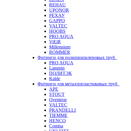
REHAU
UPONOR
РЕХАУ
GAPPO
VALTEC
HOOBS
PRO AQUA
ViEiR
Millennium
ROMMER
Фитинги для полипропиленовых труб
PRO AQUA
Lammin
ПОЛИТЭК
Kalde
Фитинги для металлопластиковых труб
APE
STOUT
Oventrop
VALTEC
PRANDELLI
TIEMME
HENCO
Comisa