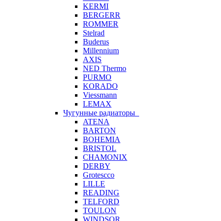
KERMI
BERGERR
ROMMER
Stelrad
Buderus
Millennium
AXIS
NED Thermo
PURMO
KORADO
Viessmann
LEMAX
Чугунные радиаторы
ATENA
BARTON
BOHEMIA
BRISTOL
CHAMONIX
DERBY
Grotescco
LILLE
READING
TELFORD
TOULON
WINDSOR