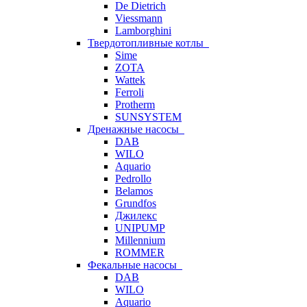
De Dietrich
Viessmann
Lamborghini
Твердотопливные котлы
Sime
ZOTA
Wattek
Ferroli
Protherm
SUNSYSTEM
Дренажные насосы
DAB
WILO
Aquario
Pedrollo
Belamos
Grundfos
Джилекс
UNIPUMP
Millennium
ROMMER
Фекальные насосы
DAB
WILO
Aquario