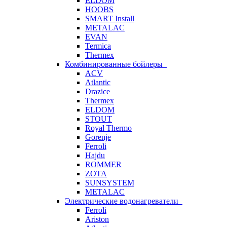
ELDOM
HOOBS
SMART Install
METALAC
EVAN
Termica
Thermex
Комбинированные бойлеры
ACV
Atlantic
Drazice
Thermex
ELDOM
STOUT
Royal Thermo
Gorenje
Ferroli
Hajdu
ROMMER
ZOTA
SUNSYSTEM
METALAC
Электрические водонагреватели
Ferroli
Ariston