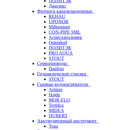
ПОЛИТЭК
Джилекс
Фитинги канализационные
REHAU
UPONOR
Millennium
CON-PIPE SML
Агригазполимер
Ostendorf
ПОЛИТЭК
PRO AQUA
STOUT
Сервоприводы
Danfoss
Гидравлические стрелки
STOUT
Газовые водонагреватели
Ariston
Hajdu
MOR-FLO
Termica
MIDEA
HUBERT
Аккумуляторный инструмент
Toua