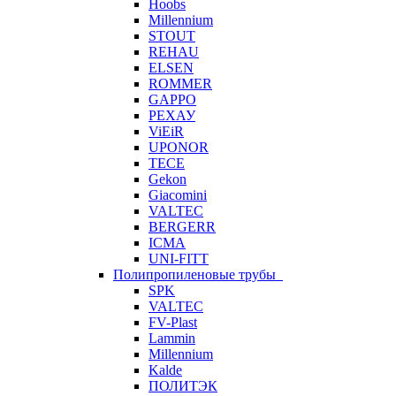
Hoobs
Millennium
STOUT
REHAU
ELSEN
ROMMER
GAPPO
РЕХАУ
ViEiR
UPONOR
TECE
Gekon
Giacomini
VALTEC
BERGERR
ICMA
UNI-FITT
Полипропиленовые трубы
SPK
VALTEC
FV-Plast
Lammin
Millennium
Kalde
ПОЛИТЭК