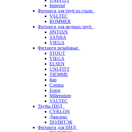
UNI-FITT
Imperial
Фитинги для труб из стали
VALTEC
ROMMER
Фитинги для медных труб
JINTIAN
SANHA
VIEGA
Фитинги резьбовые
STOUT
VIEGA
ELSEN
UNI-FITT
TIEMME
Itap
Comisa
Euros
Millennium
VALTEC
Трубы ПНД
CYKLON
Джилекс
ПОЛИТЭК
Фитинги для ПНД