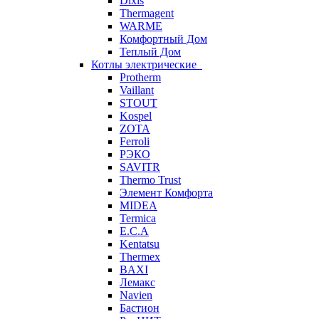
Dixis
Thermagent
WARME
Комфортный Дом
Теплый Дом
Котлы электрические
Protherm
Vaillant
STOUT
Kospel
ZOTA
Ferroli
РЭКО
SAVITR
Thermo Trust
Элемент Комфорта
MIDEA
Termica
E.C.A
Kentatsu
Thermex
BAXI
Лемакс
Navien
Бастион