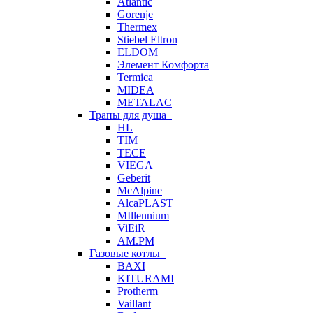
Atlantic
Gorenje
Thermex
Stiebel Eltron
ELDOM
Элемент Комфорта
Termica
MIDEA
METALAC
Трапы для душа
HL
TIM
TECE
VIEGA
Geberit
McAlpine
AlcaPLAST
MIllennium
ViEiR
AM.PM
Газовые котлы
BAXI
KITURAMI
Protherm
Vaillant