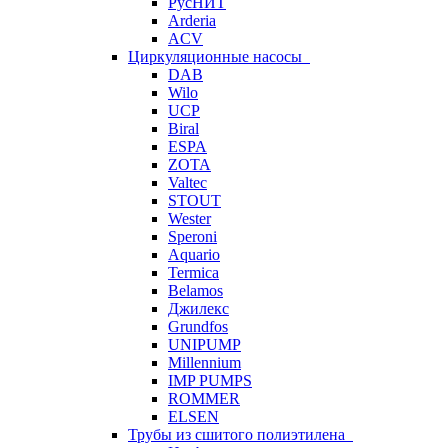
РусНИТ
Arderia
ACV
Циркуляционные насосы
DAB
Wilo
UCP
Biral
ESPA
ZOTA
Valtec
STOUT
Wester
Speroni
Aquario
Termica
Belamos
Джилекс
Grundfos
UNIPUMP
Millennium
IMP PUMPS
ROMMER
ELSEN
Трубы из сшитого полиэтилена