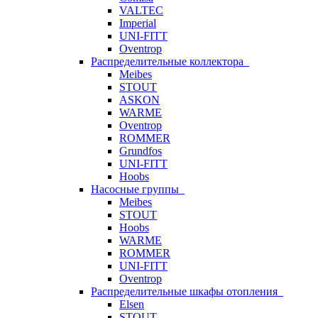
VALTEC
Imperial
UNI-FITT
Oventrop
Распределительные коллектора
Meibes
STOUT
ASKON
WARME
Oventrop
ROMMER
Grundfos
UNI-FITT
Hoobs
Насосные группы
Meibes
STOUT
Hoobs
WARME
ROMMER
UNI-FITT
Oventrop
Распределительные шкафы отопления
Elsen
STOUT