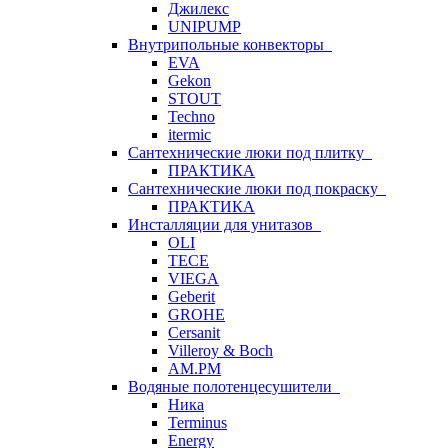
Джилекс
UNIPUMP
Внутрипольные конвекторы
EVA
Gekon
STOUT
Techno
itermic
Сантехнические люки под плитку
ПРАКТИКА
Сантехнические люки под покраску
ПРАКТИКА
Инсталляции для унитазов
OLI
TECE
VIEGA
Geberit
GROHE
Cersanit
Villeroy & Boch
AM.PM
Водяные полотенцесушители
Ника
Terminus
Energy