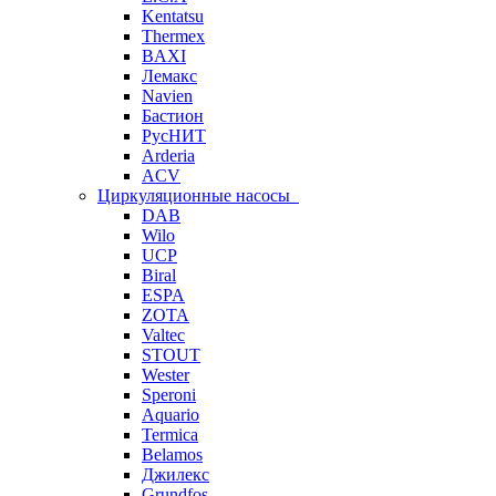
Kentatsu
Thermex
BAXI
Лемакс
Navien
Бастион
РусНИТ
Arderia
ACV
Циркуляционные насосы
DAB
Wilo
UCP
Biral
ESPA
ZOTA
Valtec
STOUT
Wester
Speroni
Aquario
Termica
Belamos
Джилекс
Grundfos