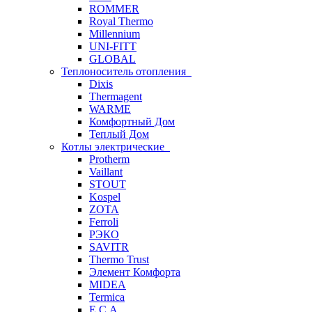
ROMMER
Royal Thermo
Millennium
UNI-FITT
GLOBAL
Теплоноситель отопления
Dixis
Thermagent
WARME
Комфортный Дом
Теплый Дом
Котлы электрические
Protherm
Vaillant
STOUT
Kospel
ZOTA
Ferroli
РЭКО
SAVITR
Thermo Trust
Элемент Комфорта
MIDEA
Termica
E.C.A