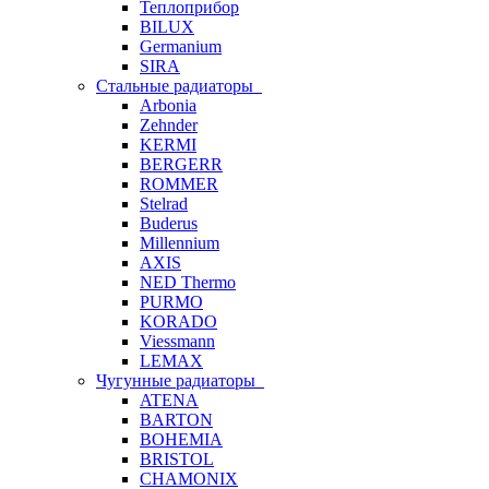
Теплоприбор
BILUX
Germanium
SIRA
Стальные радиаторы
Arbonia
Zehnder
KERMI
BERGERR
ROMMER
Stelrad
Buderus
Millennium
AXIS
NED Thermo
PURMO
KORADO
Viessmann
LEMAX
Чугунные радиаторы
ATENA
BARTON
BOHEMIA
BRISTOL
CHAMONIX