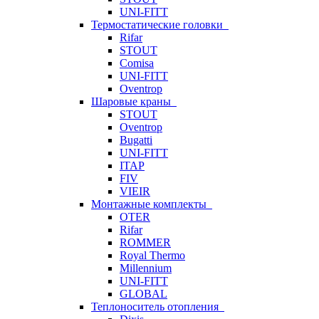
UNI-FITT
Термостатические головки
Rifar
STOUT
Comisa
UNI-FITT
Oventrop
Шаровые краны
STOUT
Oventrop
Bugatti
UNI-FITT
ITAP
FIV
VIEIR
Монтажные комплекты
OTER
Rifar
ROMMER
Royal Thermo
Millennium
UNI-FITT
GLOBAL
Теплоноситель отопления