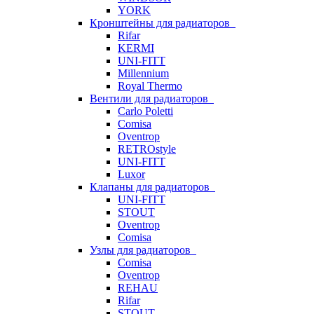
YORK
Кронштейны для радиаторов
Rifar
KERMI
UNI-FITT
Millennium
Royal Thermo
Вентили для радиаторов
Carlo Poletti
Comisa
Oventrop
RETROstyle
UNI-FITT
Luxor
Клапаны для радиаторов
UNI-FITT
STOUT
Oventrop
Comisa
Узлы для радиаторов
Comisa
Oventrop
REHAU
Rifar
STOUT