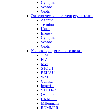
Сунержа
Secado
Grota
Электрические полотенцесушители
Atlantic
Terminus
Ника
Energy
Сунержа
Secado
Grota
Коллектора для теплого пола
TIM
FIV
MVI
STOUT
REHAU
WATTS
Comisa
Imperial
VALTEC
Oventrop
UNI-FITT
Millennium
ROMMER