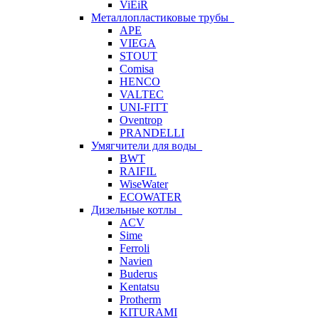
ViEiR
Металлопластиковые трубы
APE
VIEGA
STOUT
Comisa
HENCO
VALTEC
UNI-FITT
Oventrop
PRANDELLI
Умягчители для воды
BWT
RAIFIL
WiseWater
ECOWATER
Дизельные котлы
ACV
Sime
Ferroli
Navien
Buderus
Kentatsu
Protherm
KITURAMI