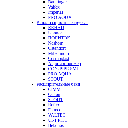
Banninger
Valfex
Imperial
PRO AQUA
Канализационные трубы
REHAU
Uponor
ПОЛИТЭК
Nashorn
Ostendorf
Millennium
Cosmoplast
Агригазполимер
CON-PIPE SML
PRO AQUA
STOUT
Расширительные баки
CIMM
Gekon
STOUT
Reflex
Flamco
VALTEC
UNI-FITT
Belamos