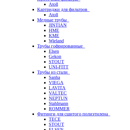
Atoll
Картриджи для фильтров
Atoll
Медные трубы
JINTIAN
HME
KME
Wieland
Трубы гофрированные
Elsen
Gekon
STOUT
UNI-FITT
Трубы из стали
Sanha
VIEGA
LAVITA
VALTEC
NEPTUN
Stahlmann
ROMMER
Фитинги для сшитого полиэтилена
TECE
STOUT
ELSEN