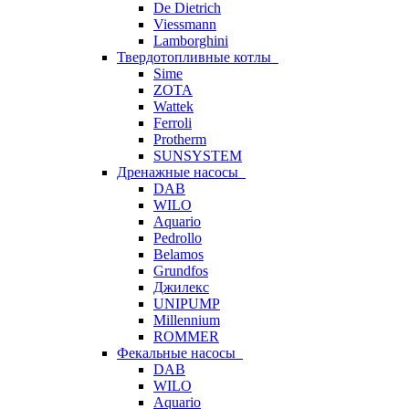
De Dietrich
Viessmann
Lamborghini
Твердотопливные котлы
Sime
ZOTA
Wattek
Ferroli
Protherm
SUNSYSTEM
Дренажные насосы
DAB
WILO
Aquario
Pedrollo
Belamos
Grundfos
Джилекс
UNIPUMP
Millennium
ROMMER
Фекальные насосы
DAB
WILO
Aquario