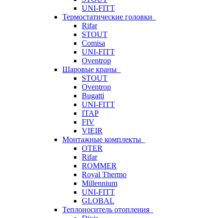
UNI-FITT
Термостатические головки
Rifar
STOUT
Comisa
UNI-FITT
Oventrop
Шаровые краны
STOUT
Oventrop
Bugatti
UNI-FITT
ITAP
FIV
VIEIR
Монтажные комплекты
OTER
Rifar
ROMMER
Royal Thermo
Millennium
UNI-FITT
GLOBAL
Теплоноситель отопления