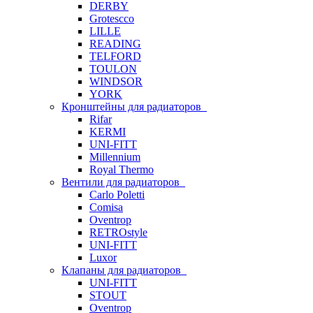
DERBY
Grotescco
LILLE
READING
TELFORD
TOULON
WINDSOR
YORK
Кронштейны для радиаторов
Rifar
KERMI
UNI-FITT
Millennium
Royal Thermo
Вентили для радиаторов
Carlo Poletti
Comisa
Oventrop
RETROstyle
UNI-FITT
Luxor
Клапаны для радиаторов
UNI-FITT
STOUT
Oventrop