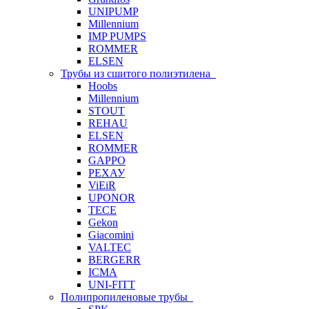
UNIPUMP
Millennium
IMP PUMPS
ROMMER
ELSEN
Трубы из сшитого полиэтилена
Hoobs
Millennium
STOUT
REHAU
ELSEN
ROMMER
GAPPO
РЕХАУ
ViEiR
UPONOR
TECE
Gekon
Giacomini
VALTEC
BERGERR
ICMA
UNI-FITT
Полипропиленовые трубы