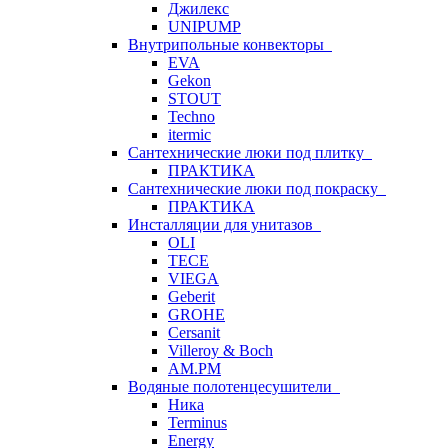
Джилекс
UNIPUMP
Внутрипольные конвекторы
EVA
Gekon
STOUT
Techno
itermic
Сантехнические люки под плитку
ПРАКТИКА
Сантехнические люки под покраску
ПРАКТИКА
Инсталляции для унитазов
OLI
TECE
VIEGA
Geberit
GROHE
Cersanit
Villeroy & Boch
AM.PM
Водяные полотенцесушители
Ника
Terminus
Energy