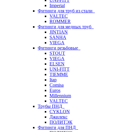
UNI-FITT
Imperial
Фитинги для труб из стали
VALTEC
ROMMER
Фитинги для медных труб
JINTIAN
SANHA
VIEGA
Фитинги резьбовые
STOUT
VIEGA
ELSEN
UNI-FITT
TIEMME
Itap
Comisa
Euros
Millennium
VALTEC
Трубы ПНД
CYKLON
Джилекс
ПОЛИТЭК
Фитинги для ПНД