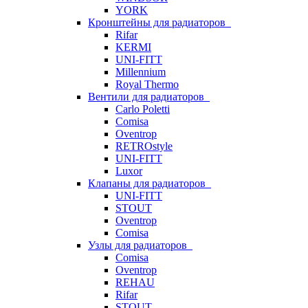
YORK
Кронштейны для радиаторов
Rifar
KERMI
UNI-FITT
Millennium
Royal Thermo
Вентили для радиаторов
Carlo Poletti
Comisa
Oventrop
RETROstyle
UNI-FITT
Luxor
Клапаны для радиаторов
UNI-FITT
STOUT
Oventrop
Comisa
Узлы для радиаторов
Comisa
Oventrop
REHAU
Rifar
STOUT