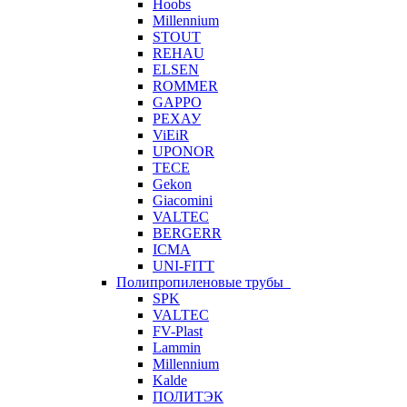
Hoobs
Millennium
STOUT
REHAU
ELSEN
ROMMER
GAPPO
РЕХАУ
ViEiR
UPONOR
TECE
Gekon
Giacomini
VALTEC
BERGERR
ICMA
UNI-FITT
Полипропиленовые трубы
SPK
VALTEC
FV-Plast
Lammin
Millennium
Kalde
ПОЛИТЭК