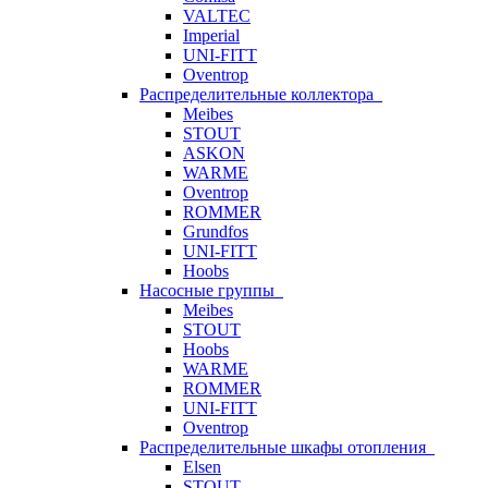
VALTEC
Imperial
UNI-FITT
Oventrop
Распределительные коллектора
Meibes
STOUT
ASKON
WARME
Oventrop
ROMMER
Grundfos
UNI-FITT
Hoobs
Насосные группы
Meibes
STOUT
Hoobs
WARME
ROMMER
UNI-FITT
Oventrop
Распределительные шкафы отопления
Elsen
STOUT