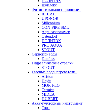
ПОЛИТЭК
Джилекс
Фитинги канализационные
REHAU
UPONOR
Millennium
CON-PIPE SML
Агригазполимер
Ostendorf
ПОЛИТЭК
PRO AQUA
STOUT
Сервоприводы
Danfoss
Гидравлические стрелки
STOUT
Газовые водонагреватели
Ariston
Hajdu
MOR-FLO
Termica
MIDEA
HUBERT
Аккумуляторный инструмент
Toua