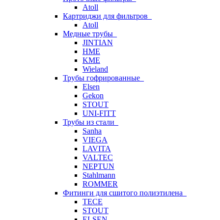
Atoll
Картриджи для фильтров
Atoll
Медные трубы
JINTIAN
HME
KME
Wieland
Трубы гофрированные
Elsen
Gekon
STOUT
UNI-FITT
Трубы из стали
Sanha
VIEGA
LAVITA
VALTEC
NEPTUN
Stahlmann
ROMMER
Фитинги для сшитого полиэтилена
TECE
STOUT
ELSEN