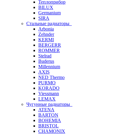
Теплоприбор
BILUX
Germanium
SIRA
Стальные радиаторы
Arbonia
Zehnder
KERMI
BERGERR
ROMMER
Stelrad
Buderus
Millennium
AXIS
NED Thermo
PURMO
KORADO
Viessmann
LEMAX
Чугунные радиаторы
ATENA
BARTON
BOHEMIA
BRISTOL
CHAMONIX