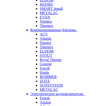
ELDOM
HOOBS
SMART Install
METALAC
EVAN
Termica
Thermex
Комбинированные бойлеры
ACV
Atlantic
Drazice
Thermex
ELDOM
STOUT
Royal Thermo
Gorenje
Ferroli
Hajdu
ROMMER
ZOTA
SUNSYSTEM
METALAC
Электрические водонагреватели
Ferroli
Ariston