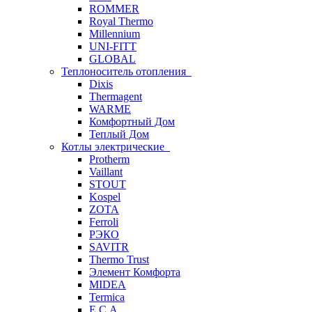
ROMMER
Royal Thermo
Millennium
UNI-FITT
GLOBAL
Теплоноситель отопления
Dixis
Thermagent
WARME
Комфортный Дом
Теплый Дом
Котлы электрические
Protherm
Vaillant
STOUT
Kospel
ZOTA
Ferroli
РЭКО
SAVITR
Thermo Trust
Элемент Комфорта
MIDEA
Termica
E.C.A