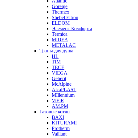
Atlantic
Gorenje
Thermex
Stiebel Eltron
ELDOM
Элемент Комфорта
Termica
MIDEA
METALAC
Трапы для душа
HL
TIM
TECE
VIEGA
Geberit
McAlpine
AlcaPLAST
MIllennium
ViEiR
AM.PM
Газовые котлы
BAXI
KITURAMI
Protherm
Vaillant