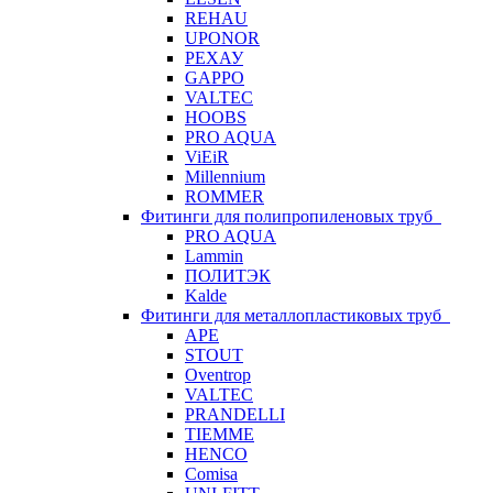
REHAU
UPONOR
РЕХАУ
GAPPO
VALTEC
HOOBS
PRO AQUA
ViEiR
Millennium
ROMMER
Фитинги для полипропиленовых труб
PRO AQUA
Lammin
ПОЛИТЭК
Kalde
Фитинги для металлопластиковых труб
APE
STOUT
Oventrop
VALTEC
PRANDELLI
TIEMME
HENCO
Comisa