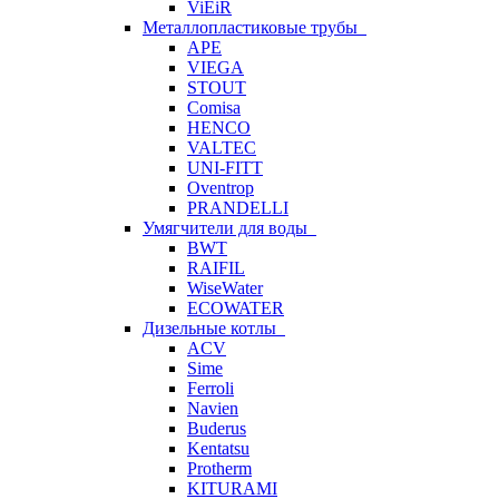
ViEiR
Металлопластиковые трубы
APE
VIEGA
STOUT
Comisa
HENCO
VALTEC
UNI-FITT
Oventrop
PRANDELLI
Умягчители для воды
BWT
RAIFIL
WiseWater
ECOWATER
Дизельные котлы
ACV
Sime
Ferroli
Navien
Buderus
Kentatsu
Protherm
KITURAMI