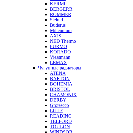
KERMI
BERGERR
ROMMER
Stelrad
Buderus
Millennium
AXIS
NED Thermo
PURMO
KORADO
Viessmann
LEMAX
Чугунные радиаторы
ATENA
BARTON
BOHEMIA
BRISTOL
CHAMONIX
DERBY
Grotescco
LILLE
READING
TELFORD
TOULON
WINDSOR