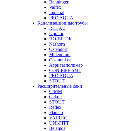
Banninger
Valfex
Imperial
PRO AQUA
Канализационные трубы
REHAU
Uponor
ПОЛИТЭК
Nashorn
Ostendorf
Millennium
Cosmoplast
Агригазполимер
CON-PIPE SML
PRO AQUA
STOUT
Расширительные баки
CIMM
Gekon
STOUT
Reflex
Flamco
VALTEC
UNI-FITT
Belamos