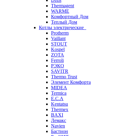
Dixis
Thermagent
WARME
Комфортный Дом
Теплый Дом
Котлы электрические
Protherm
Vaillant
STOUT
Kospel
ZOTA
Ferroli
РЭКО
SAVITR
Thermo Trust
Элемент Комфорта
MIDEA
Termica
E.C.A
Kentatsu
Thermex
BAXI
Лемакс
Navien
Бастион