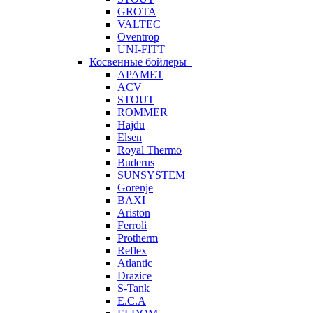
GROTA
VALTEC
Oventrop
UNI-FITT
Косвенные бойлеры
APAMET
ACV
STOUT
ROMMER
Hajdu
Elsen
Royal Thermo
Buderus
SUNSYSTEM
Gorenje
BAXI
Ariston
Ferroli
Protherm
Reflex
Atlantic
Drazice
S-Tank
E.C.A