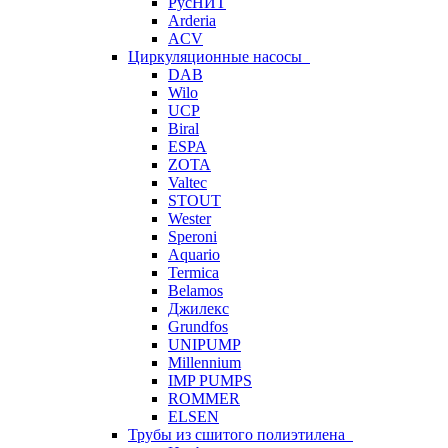
РусНИТ
Arderia
ACV
Циркуляционные насосы
DAB
Wilo
UCP
Biral
ESPA
ZOTA
Valtec
STOUT
Wester
Speroni
Aquario
Termica
Belamos
Джилекс
Grundfos
UNIPUMP
Millennium
IMP PUMPS
ROMMER
ELSEN
Трубы из сшитого полиэтилена