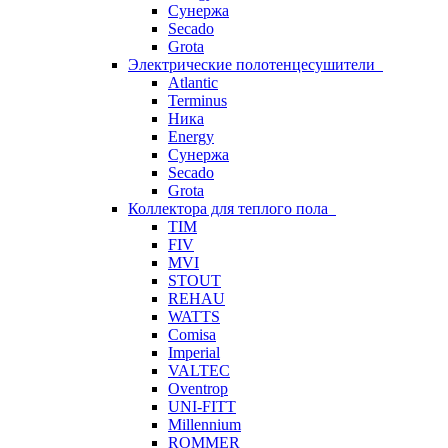
Сунержа
Secado
Grota
Электрические полотенцесушители
Atlantic
Terminus
Ника
Energy
Сунержа
Secado
Grota
Коллектора для теплого пола
TIM
FIV
MVI
STOUT
REHAU
WATTS
Comisa
Imperial
VALTEC
Oventrop
UNI-FITT
Millennium
ROMMER