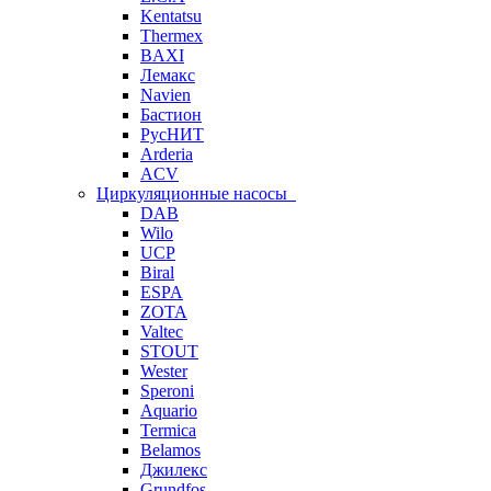
Kentatsu
Thermex
BAXI
Лемакс
Navien
Бастион
РусНИТ
Arderia
ACV
Циркуляционные насосы
DAB
Wilo
UCP
Biral
ESPA
ZOTA
Valtec
STOUT
Wester
Speroni
Aquario
Termica
Belamos
Джилекс
Grundfos