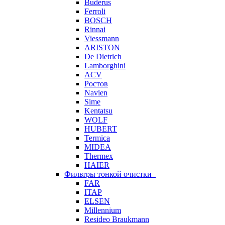
Buderus
Ferroli
BOSCH
Rinnai
Viessmann
ARISTON
De Dietrich
Lamborghini
ACV
Ростов
Navien
Sime
Kentatsu
WOLF
HUBERT
Termica
MIDEA
Thermex
HAIER
Фильтры тонкой очистки
FAR
ITAP
ELSEN
Millennium
Resideo Braukmann