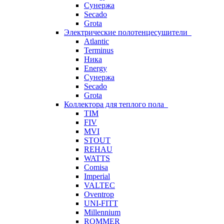
Сунержа
Secado
Grota
Электрические полотенцесушители
Atlantic
Terminus
Ника
Energy
Сунержа
Secado
Grota
Коллектора для теплого пола
TIM
FIV
MVI
STOUT
REHAU
WATTS
Comisa
Imperial
VALTEC
Oventrop
UNI-FITT
Millennium
ROMMER