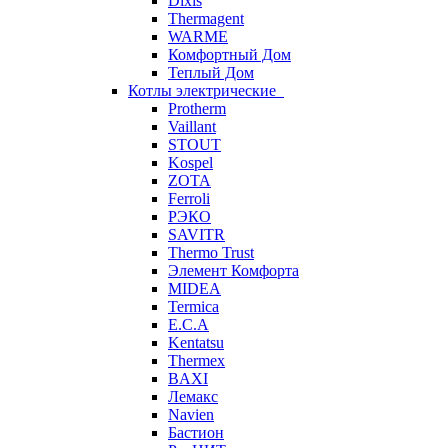
Dixis
Thermagent
WARME
Комфортный Дом
Теплый Дом
Котлы электрические
Protherm
Vaillant
STOUT
Kospel
ZOTA
Ferroli
РЭКО
SAVITR
Thermo Trust
Элемент Комфорта
MIDEA
Termica
E.C.A
Kentatsu
Thermex
BAXI
Лемакс
Navien
Бастион