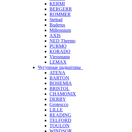
KERMI
BERGERR
ROMMER
Stelrad
Buderus
Millennium
AXIS
NED Thermo
PURMO
KORADO
Viessmann
LEMAX
Чугунные радиаторы
ATENA
BARTON
BOHEMIA
BRISTOL
CHAMONIX
DERBY
Grotescco
LILLE
READING
TELFORD
TOULON
WINDSOR