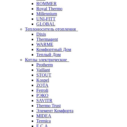
ROMMER
Royal Thermo
Millennium
UNI-FITT
GLOBAL
Теплоноситель отопления
Dixis
Thermagent
WARME
Комфортный Дом
Теплый Дом
Котлы электрические
Protherm
Vaillant
STOUT
Kospel
ZOTA
Ferroli
РЭКО
SAVITR
Thermo Trust
Элемент Комфорта
MIDEA
Termica
E.C.A