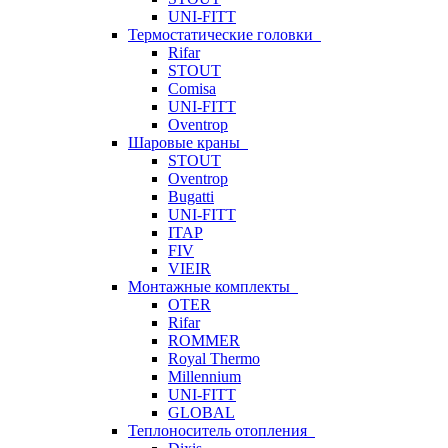
UNI-FITT
Термостатические головки
Rifar
STOUT
Comisa
UNI-FITT
Oventrop
Шаровые краны
STOUT
Oventrop
Bugatti
UNI-FITT
ITAP
FIV
VIEIR
Монтажные комплекты
OTER
Rifar
ROMMER
Royal Thermo
Millennium
UNI-FITT
GLOBAL
Теплоноситель отопления