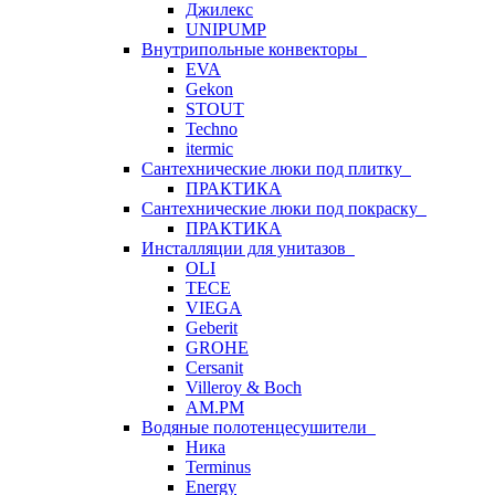
Джилекс
UNIPUMP
Внутрипольные конвекторы
EVA
Gekon
STOUT
Techno
itermic
Сантехнические люки под плитку
ПРАКТИКА
Сантехнические люки под покраску
ПРАКТИКА
Инсталляции для унитазов
OLI
TECE
VIEGA
Geberit
GROHE
Cersanit
Villeroy & Boch
AM.PM
Водяные полотенцесушители
Ника
Terminus
Energy