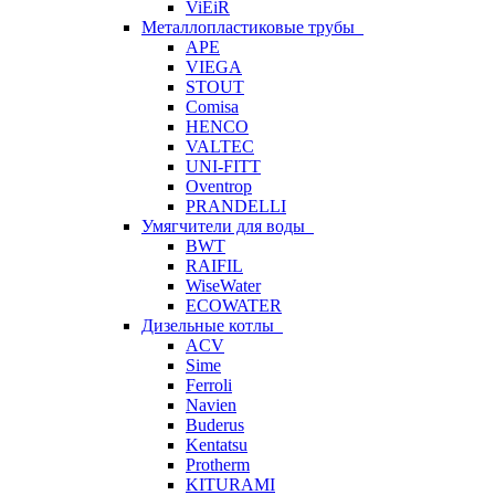
ViEiR
Металлопластиковые трубы
APE
VIEGA
STOUT
Comisa
HENCO
VALTEC
UNI-FITT
Oventrop
PRANDELLI
Умягчители для воды
BWT
RAIFIL
WiseWater
ECOWATER
Дизельные котлы
ACV
Sime
Ferroli
Navien
Buderus
Kentatsu
Protherm
KITURAMI