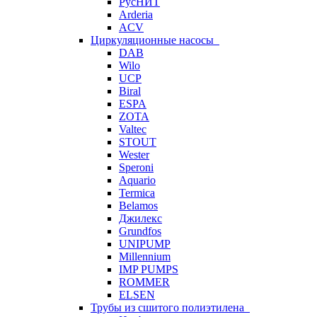
РусНИТ
Arderia
ACV
Циркуляционные насосы
DAB
Wilo
UCP
Biral
ESPA
ZOTA
Valtec
STOUT
Wester
Speroni
Aquario
Termica
Belamos
Джилекс
Grundfos
UNIPUMP
Millennium
IMP PUMPS
ROMMER
ELSEN
Трубы из сшитого полиэтилена