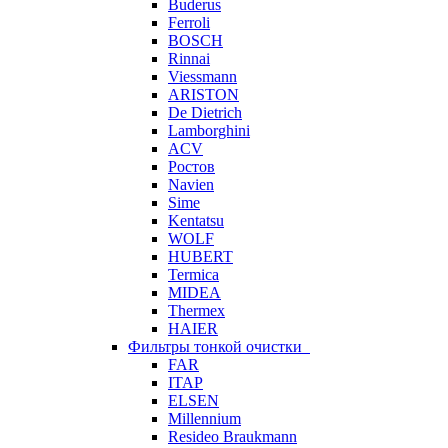
Buderus
Ferroli
BOSCH
Rinnai
Viessmann
ARISTON
De Dietrich
Lamborghini
ACV
Ростов
Navien
Sime
Kentatsu
WOLF
HUBERT
Termica
MIDEA
Thermex
HAIER
Фильтры тонкой очистки
FAR
ITAP
ELSEN
Millennium
Resideo Braukmann