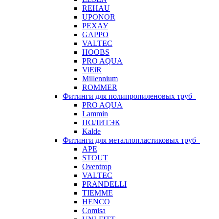
REHAU
UPONOR
РЕХАУ
GAPPO
VALTEC
HOOBS
PRO AQUA
ViEiR
Millennium
ROMMER
Фитинги для полипропиленовых труб
PRO AQUA
Lammin
ПОЛИТЭК
Kalde
Фитинги для металлопластиковых труб
APE
STOUT
Oventrop
VALTEC
PRANDELLI
TIEMME
HENCO
Comisa