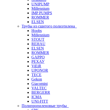
UNIPUMP
Millennium
IMP PUMPS
ROMMER
ELSEN
Трубы из сшитого полиэтилена
Hoobs
Millennium
STOUT
REHAU
ELSEN
ROMMER
GAPPO
РЕХАУ
ViEiR
UPONOR
TECE
Gekon
Giacomini
VALTEC
BERGERR
ICMA
UNI-FITT
Полипропиленовые трубы