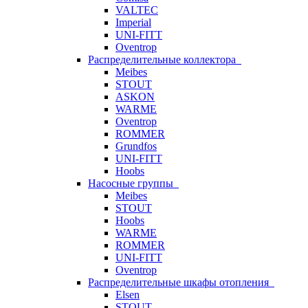
VALTEC
Imperial
UNI-FITT
Oventrop
Распределительные коллектора
Meibes
STOUT
ASKON
WARME
Oventrop
ROMMER
Grundfos
UNI-FITT
Hoobs
Насосные группы
Meibes
STOUT
Hoobs
WARME
ROMMER
UNI-FITT
Oventrop
Распределительные шкафы отопления
Elsen
STOUT