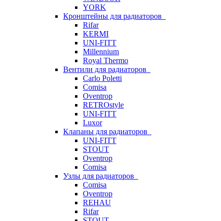
YORK
Кронштейны для радиаторов
Rifar
KERMI
UNI-FITT
Millennium
Royal Thermo
Вентили для радиаторов
Carlo Poletti
Comisa
Oventrop
RETROstyle
UNI-FITT
Luxor
Клапаны для радиаторов
UNI-FITT
STOUT
Oventrop
Comisa
Узлы для радиаторов
Comisa
Oventrop
REHAU
Rifar
STOUT