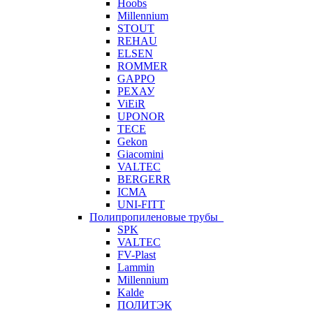
Hoobs
Millennium
STOUT
REHAU
ELSEN
ROMMER
GAPPO
РЕХАУ
ViEiR
UPONOR
TECE
Gekon
Giacomini
VALTEC
BERGERR
ICMA
UNI-FITT
Полипропиленовые трубы
SPK
VALTEC
FV-Plast
Lammin
Millennium
Kalde
ПОЛИТЭК