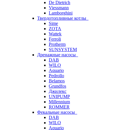
De Dietrich
Viessmann
Lamborghini
Твердотопливные котлы
Sime
ZOTA
Wattek
Ferroli
Protherm
SUNSYSTEM
Дренажные насосы
DAB
WILO
Aquario
Pedrollo
Belamos
Grundfos
Джилекс
UNIPUMP
Millennium
ROMMER
Фекальные насосы
DAB
WILO
Aquario