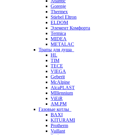
Atlantic
Gorenje
Thermex
Stiebel Eltron
ELDOM
Элемент Комфорта
Termica
MIDEA
METALAC
Трапы для душа
HL
TIM
TECE
VIEGA
Geberit
McAlpine
AlcaPLAST
MIllennium
ViEiR
AM.PM
Газовые котлы
BAXI
KITURAMI
Protherm
Vaillant