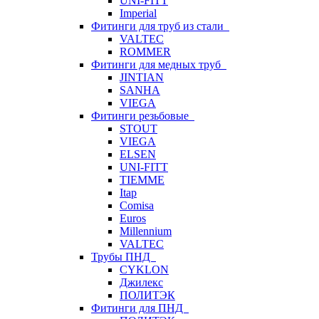
UNI-FITT
Imperial
Фитинги для труб из стали
VALTEC
ROMMER
Фитинги для медных труб
JINTIAN
SANHA
VIEGA
Фитинги резьбовые
STOUT
VIEGA
ELSEN
UNI-FITT
TIEMME
Itap
Comisa
Euros
Millennium
VALTEC
Трубы ПНД
CYKLON
Джилекс
ПОЛИТЭК
Фитинги для ПНД