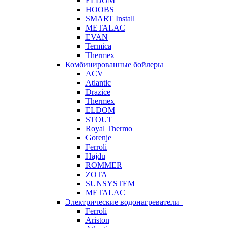
ELDOM
HOOBS
SMART Install
METALAC
EVAN
Termica
Thermex
Комбинированные бойлеры
ACV
Atlantic
Drazice
Thermex
ELDOM
STOUT
Royal Thermo
Gorenje
Ferroli
Hajdu
ROMMER
ZOTA
SUNSYSTEM
METALAC
Электрические водонагреватели
Ferroli
Ariston