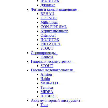
ПОЛИТЭК
Джилекс
Фитинги канализационные
REHAU
UPONOR
Millennium
CON-PIPE SML
Агригазполимер
Ostendorf
ПОЛИТЭК
PRO AQUA
STOUT
Сервоприводы
Danfoss
Гидравлические стрелки
STOUT
Газовые водонагреватели
Ariston
Hajdu
MOR-FLO
Termica
MIDEA
HUBERT
Аккумуляторный инструмент
Toua