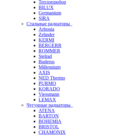
Теплоприбор
BILUX
Germanium
SIRA
Стальные радиаторы
Arbonia
Zehnder
KERMI
BERGERR
ROMMER
Stelrad
Buderus
Millennium
AXIS
NED Thermo
PURMO
KORADO
Viessmann
LEMAX
Чугунные радиаторы
ATENA
BARTON
BOHEMIA
BRISTOL
CHAMONIX