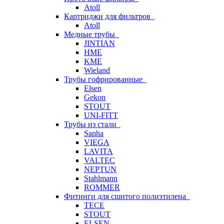
Atoll
Картриджи для фильтров
Atoll
Медные трубы
JINTIAN
HME
KME
Wieland
Трубы гофрированные
Elsen
Gekon
STOUT
UNI-FITT
Трубы из стали
Sanha
VIEGA
LAVITA
VALTEC
NEPTUN
Stahlmann
ROMMER
Фитинги для сшитого полиэтилена
TECE
STOUT
ELSEN