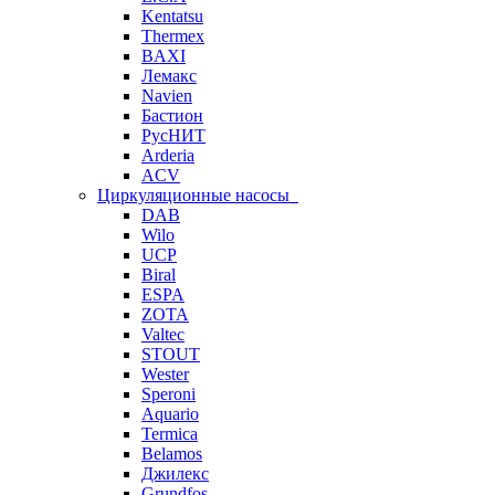
Kentatsu
Thermex
BAXI
Лемакс
Navien
Бастион
РусНИТ
Arderia
ACV
Циркуляционные насосы
DAB
Wilo
UCP
Biral
ESPA
ZOTA
Valtec
STOUT
Wester
Speroni
Aquario
Termica
Belamos
Джилекс
Grundfos