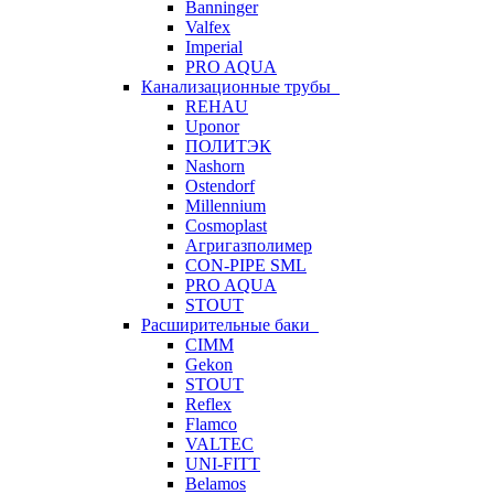
Banninger
Valfex
Imperial
PRO AQUA
Канализационные трубы
REHAU
Uponor
ПОЛИТЭК
Nashorn
Ostendorf
Millennium
Cosmoplast
Агригазполимер
CON-PIPE SML
PRO AQUA
STOUT
Расширительные баки
CIMM
Gekon
STOUT
Reflex
Flamco
VALTEC
UNI-FITT
Belamos