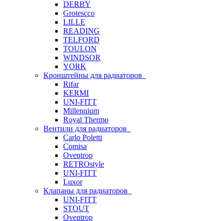
DERBY
Grotescco
LILLE
READING
TELFORD
TOULON
WINDSOR
YORK
Кронштейны для радиаторов
Rifar
KERMI
UNI-FITT
Millennium
Royal Thermo
Вентили для радиаторов
Carlo Poletti
Comisa
Oventrop
RETROstyle
UNI-FITT
Luxor
Клапаны для радиаторов
UNI-FITT
STOUT
Oventrop