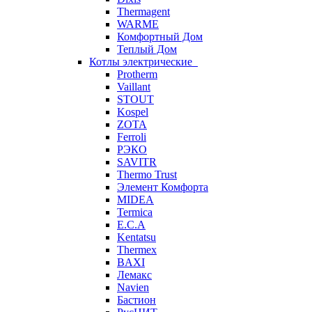
Thermagent
WARME
Комфортный Дом
Теплый Дом
Котлы электрические
Protherm
Vaillant
STOUT
Kospel
ZOTA
Ferroli
РЭКО
SAVITR
Thermo Trust
Элемент Комфорта
MIDEA
Termica
E.C.A
Kentatsu
Thermex
BAXI
Лемакс
Navien
Бастион