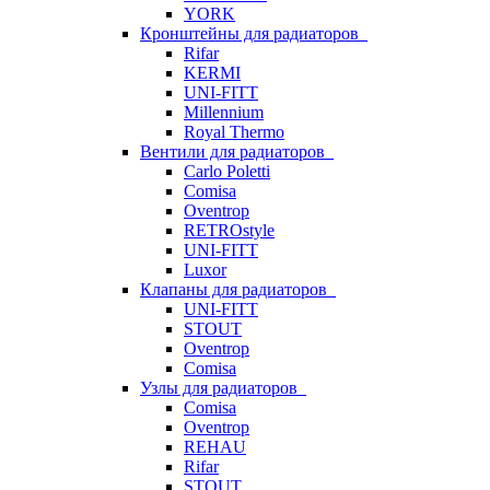
YORK
Кронштейны для радиаторов
Rifar
KERMI
UNI-FITT
Millennium
Royal Thermo
Вентили для радиаторов
Carlo Poletti
Comisa
Oventrop
RETROstyle
UNI-FITT
Luxor
Клапаны для радиаторов
UNI-FITT
STOUT
Oventrop
Comisa
Узлы для радиаторов
Comisa
Oventrop
REHAU
Rifar
STOUT