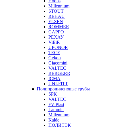
Hoobs
Millennium
STOUT
REHAU
ELSEN
ROMMER
GAPPO
РЕХАУ
ViEiR
UPONOR
TECE
Gekon
Giacomini
VALTEC
BERGERR
ICMA
UNI-FITT
Полипропиленовые трубы
SPK
VALTEC
FV-Plast
Lammin
Millennium
Kalde
ПОЛИТЭК