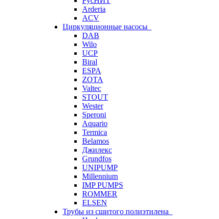
РусНИТ
Arderia
ACV
Циркуляционные насосы
DAB
Wilo
UCP
Biral
ESPA
ZOTA
Valtec
STOUT
Wester
Speroni
Aquario
Termica
Belamos
Джилекс
Grundfos
UNIPUMP
Millennium
IMP PUMPS
ROMMER
ELSEN
Трубы из сшитого полиэтилена