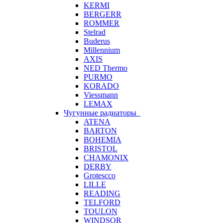
KERMI
BERGERR
ROMMER
Stelrad
Buderus
Millennium
AXIS
NED Thermo
PURMO
KORADO
Viessmann
LEMAX
Чугунные радиаторы
ATENA
BARTON
BOHEMIA
BRISTOL
CHAMONIX
DERBY
Grotescco
LILLE
READING
TELFORD
TOULON
WINDSOR