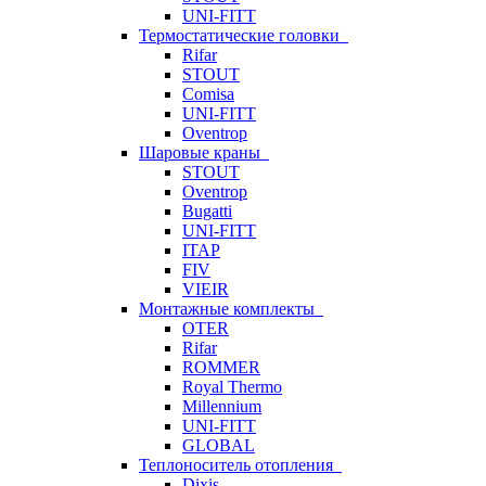
UNI-FITT
Термостатические головки
Rifar
STOUT
Comisa
UNI-FITT
Oventrop
Шаровые краны
STOUT
Oventrop
Bugatti
UNI-FITT
ITAP
FIV
VIEIR
Монтажные комплекты
OTER
Rifar
ROMMER
Royal Thermo
Millennium
UNI-FITT
GLOBAL
Теплоноситель отопления
Dixis