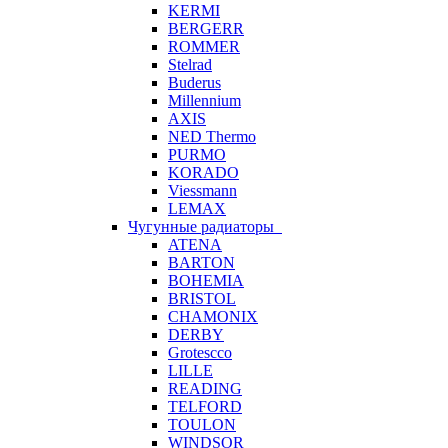
KERMI
BERGERR
ROMMER
Stelrad
Buderus
Millennium
AXIS
NED Thermo
PURMO
KORADO
Viessmann
LEMAX
Чугунные радиаторы
ATENA
BARTON
BOHEMIA
BRISTOL
CHAMONIX
DERBY
Grotescco
LILLE
READING
TELFORD
TOULON
WINDSOR