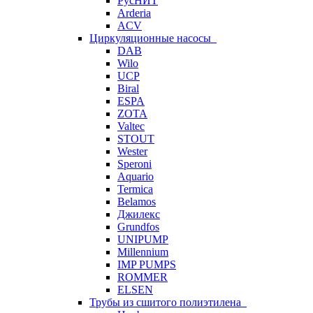
РусНИТ
Arderia
ACV
Циркуляционные насосы
DAB
Wilo
UCP
Biral
ESPA
ZOTA
Valtec
STOUT
Wester
Speroni
Aquario
Termica
Belamos
Джилекс
Grundfos
UNIPUMP
Millennium
IMP PUMPS
ROMMER
ELSEN
Трубы из сшитого полиэтилена