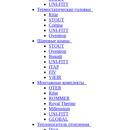
UNI-FITT
Термостатические головки
Rifar
STOUT
Comisa
UNI-FITT
Oventrop
Шаровые краны
STOUT
Oventrop
Bugatti
UNI-FITT
ITAP
FIV
VIEIR
Монтажные комплекты
OTER
Rifar
ROMMER
Royal Thermo
Millennium
UNI-FITT
GLOBAL
Теплоноситель отопления
Dixis