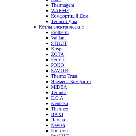
Thermagent
WARME
Комфортный Дом
Теплый Дом
Котлы электрические
Protherm
Vaillant
STOUT
Kospel
ZOTA
Ferroli
РЭКО
SAVITR
Thermo Trust
Элемент Комфорта
MIDEA
Termica
E.C.A
Kentatsu
Thermex
BAXI
Лемакс
Navien
Бастион