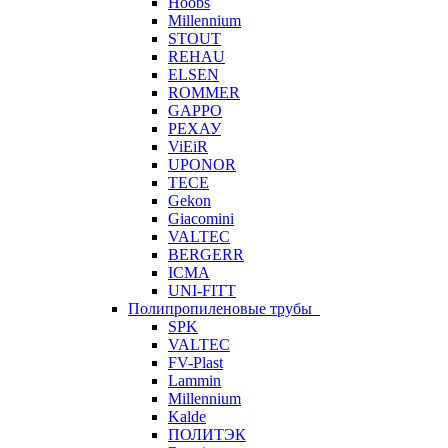
Hoobs
Millennium
STOUT
REHAU
ELSEN
ROMMER
GAPPO
РЕХАУ
ViEiR
UPONOR
TECE
Gekon
Giacomini
VALTEC
BERGERR
ICMA
UNI-FITT
Полипропиленовые трубы
SPK
VALTEC
FV-Plast
Lammin
Millennium
Kalde
ПОЛИТЭК