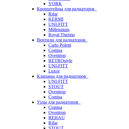
YORK
Кронштейны для радиаторов
Rifar
KERMI
UNI-FITT
Millennium
Royal Thermo
Вентили для радиаторов
Carlo Poletti
Comisa
Oventrop
RETROstyle
UNI-FITT
Luxor
Клапаны для радиаторов
UNI-FITT
STOUT
Oventrop
Comisa
Узлы для радиаторов
Comisa
Oventrop
REHAU
Rifar
STOUT