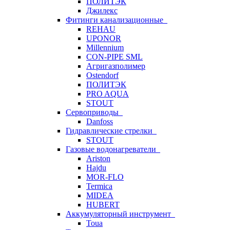
ПОЛИТЭК
Джилекс
Фитинги канализационные
REHAU
UPONOR
Millennium
CON-PIPE SML
Агригазполимер
Ostendorf
ПОЛИТЭК
PRO AQUA
STOUT
Сервоприводы
Danfoss
Гидравлические стрелки
STOUT
Газовые водонагреватели
Ariston
Hajdu
MOR-FLO
Termica
MIDEA
HUBERT
Аккумуляторный инструмент
Toua