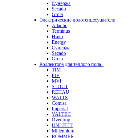
Сунержа
Secado
Grota
Электрические полотенцесушители
Atlantic
Terminus
Ника
Energy
Сунержа
Secado
Grota
Коллектора для теплого пола
TIM
FIV
MVI
STOUT
REHAU
WATTS
Comisa
Imperial
VALTEC
Oventrop
UNI-FITT
Millennium
ROMMER