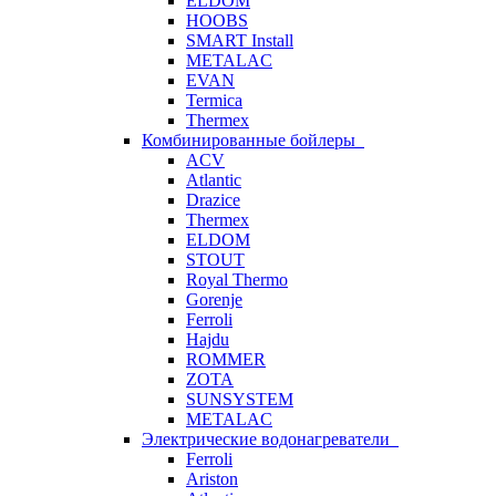
ELDOM
HOOBS
SMART Install
METALAC
EVAN
Termica
Thermex
Комбинированные бойлеры
ACV
Atlantic
Drazice
Thermex
ELDOM
STOUT
Royal Thermo
Gorenje
Ferroli
Hajdu
ROMMER
ZOTA
SUNSYSTEM
METALAC
Электрические водонагреватели
Ferroli
Ariston