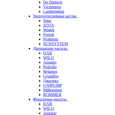
De Dietrich
Viessmann
Lamborghini
Твердотопливные котлы
Sime
ZOTA
Wattek
Ferroli
Protherm
SUNSYSTEM
Дренажные насосы
DAB
WILO
Aquario
Pedrollo
Belamos
Grundfos
Джилекс
UNIPUMP
Millennium
ROMMER
Фекальные насосы
DAB
WILO
Aquario