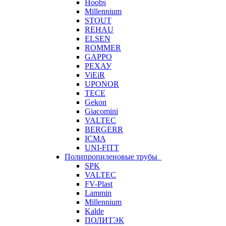
Hoobs
Millennium
STOUT
REHAU
ELSEN
ROMMER
GAPPO
РЕХАУ
ViEiR
UPONOR
TECE
Gekon
Giacomini
VALTEC
BERGERR
ICMA
UNI-FITT
Полипропиленовые трубы
SPK
VALTEC
FV-Plast
Lammin
Millennium
Kalde
ПОЛИТЭК