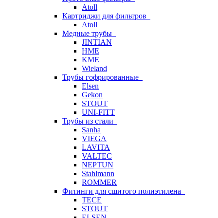
Atoll
Картриджи для фильтров
Atoll
Медные трубы
JINTIAN
HME
KME
Wieland
Трубы гофрированные
Elsen
Gekon
STOUT
UNI-FITT
Трубы из стали
Sanha
VIEGA
LAVITA
VALTEC
NEPTUN
Stahlmann
ROMMER
Фитинги для сшитого полиэтилена
TECE
STOUT
ELSEN