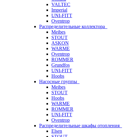
VALTEC
Imperial
UNI-FITT
Oventrop
Распределительные коллектора
Meibes
STOUT
ASKON
WARME
Oventrop
ROMMER
Grundfos
UNI-FITT
Hoobs
Насосные группы
Meibes
STOUT
Hoobs
WARME
ROMMER
UNI-FITT
Oventrop
Распределительные шкафы отопления
Elsen
STOUT