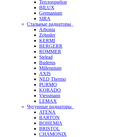
Теплоприбор
BILUX
Germanium
SIRA
Стальные радиаторы
Arbonia
Zehnder
KERMI
BERGERR
ROMMER
Stelrad
Buderus
Millennium
AXIS
NED Thermo
PURMO
KORADO
Viessmann
LEMAX
Чугунные радиаторы
ATENA
BARTON
BOHEMIA
BRISTOL
CHAMONIX