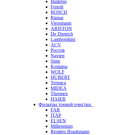
Buderus
Ferroli
BOSCH
Rinnai
Viessmann
ARISTON
De Dietrich
Lamborghini
ACV
Ростов
Navien
Sime
Kentatsu
WOLF
HUBERT
Termica
MIDEA
Thermex
HAIER
Фильтры тонкой очистки
FAR
ITAP
ELSEN
Millennium
Resideo Braukmann