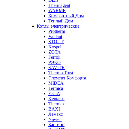
Dixis
Thermagent
WARME
Комфортный Дом
Теплый Дом
Котлы электрические
Protherm
Vaillant
STOUT
Kospel
ZOTA
Ferroli
РЭКО
SAVITR
Thermo Trust
Элемент Комфорта
MIDEA
Termica
E.C.A
Kentatsu
Thermex
BAXI
Лемакс
Navien
Бастион