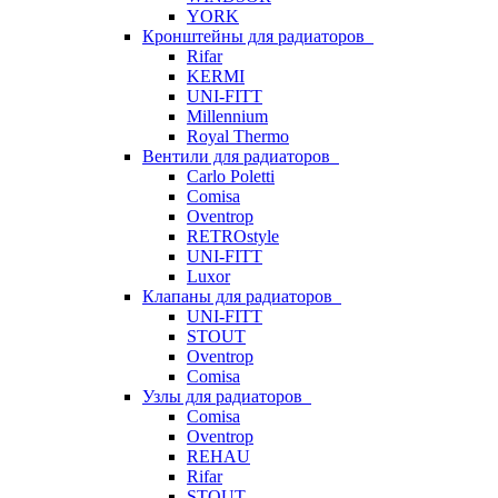
YORK
Кронштейны для радиаторов
Rifar
KERMI
UNI-FITT
Millennium
Royal Thermo
Вентили для радиаторов
Carlo Poletti
Comisa
Oventrop
RETROstyle
UNI-FITT
Luxor
Клапаны для радиаторов
UNI-FITT
STOUT
Oventrop
Comisa
Узлы для радиаторов
Comisa
Oventrop
REHAU
Rifar
STOUT