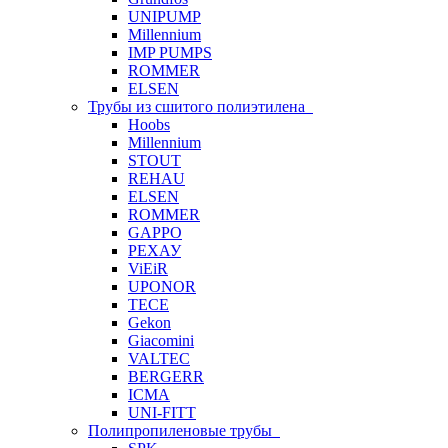
UNIPUMP
Millennium
IMP PUMPS
ROMMER
ELSEN
Трубы из сшитого полиэтилена
Hoobs
Millennium
STOUT
REHAU
ELSEN
ROMMER
GAPPO
РЕХАУ
ViEiR
UPONOR
TECE
Gekon
Giacomini
VALTEC
BERGERR
ICMA
UNI-FITT
Полипропиленовые трубы