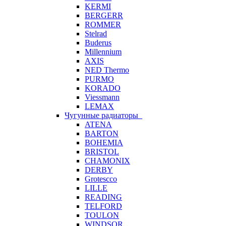
KERMI
BERGERR
ROMMER
Stelrad
Buderus
Millennium
AXIS
NED Thermo
PURMO
KORADO
Viessmann
LEMAX
Чугунные радиаторы
ATENA
BARTON
BOHEMIA
BRISTOL
CHAMONIX
DERBY
Grotescco
LILLE
READING
TELFORD
TOULON
WINDSOR