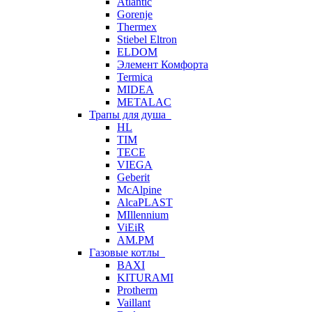
Atlantic
Gorenje
Thermex
Stiebel Eltron
ELDOM
Элемент Комфорта
Termica
MIDEA
METALAC
Трапы для душа
HL
TIM
TECE
VIEGA
Geberit
McAlpine
AlcaPLAST
MIllennium
ViEiR
AM.PM
Газовые котлы
BAXI
KITURAMI
Protherm
Vaillant