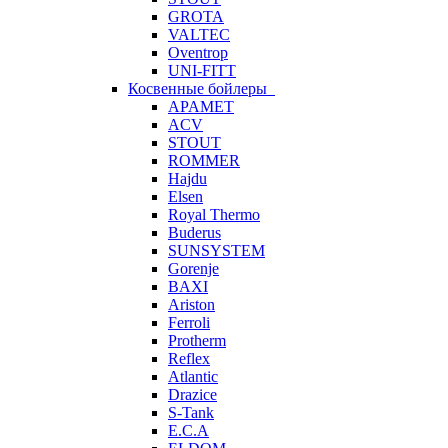
GROTA
VALTEC
Oventrop
UNI-FITT
Косвенные бойлеры
APAMET
ACV
STOUT
ROMMER
Hajdu
Elsen
Royal Thermo
Buderus
SUNSYSTEM
Gorenje
BAXI
Ariston
Ferroli
Protherm
Reflex
Atlantic
Drazice
S-Tank
E.C.A