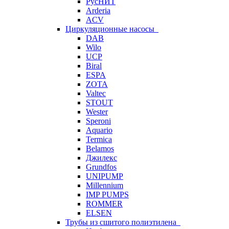
РусНИТ
Arderia
ACV
Циркуляционные насосы
DAB
Wilo
UCP
Biral
ESPA
ZOTA
Valtec
STOUT
Wester
Speroni
Aquario
Termica
Belamos
Джилекс
Grundfos
UNIPUMP
Millennium
IMP PUMPS
ROMMER
ELSEN
Трубы из сшитого полиэтилена