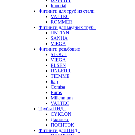
UNI-FITT
Imperial
Фитинги для труб из стали
VALTEC
ROMMER
Фитинги для медных труб
JINTIAN
SANHA
VIEGA
Фитинги резьбовые
STOUT
VIEGA
ELSEN
UNI-FITT
TIEMME
Itap
Comisa
Euros
Millennium
VALTEC
Трубы ПНД
CYKLON
Джилекс
ПОЛИТЭК
Фитинги для ПНД