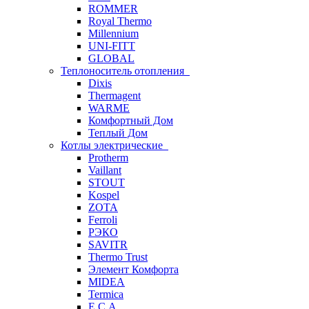
ROMMER
Royal Thermo
Millennium
UNI-FITT
GLOBAL
Теплоноситель отопления
Dixis
Thermagent
WARME
Комфортный Дом
Теплый Дом
Котлы электрические
Protherm
Vaillant
STOUT
Kospel
ZOTA
Ferroli
РЭКО
SAVITR
Thermo Trust
Элемент Комфорта
MIDEA
Termica
E.C.A