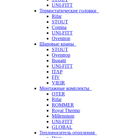
UNI-FITT
Термостатические головки
Rifar
STOUT
Comisa
UNI-FITT
Oventrop
Шаровые краны
STOUT
Oventrop
Bugatti
UNI-FITT
ITAP
FIV
VIEIR
Монтажные комплекты
OTER
Rifar
ROMMER
Royal Thermo
Millennium
UNI-FITT
GLOBAL
Теплоноситель отопления