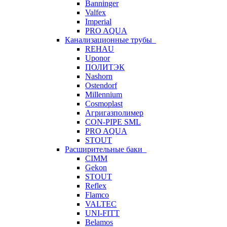
Banninger
Valfex
Imperial
PRO AQUA
Канализационные трубы
REHAU
Uponor
ПОЛИТЭК
Nashorn
Ostendorf
Millennium
Cosmoplast
Агригазполимер
CON-PIPE SML
PRO AQUA
STOUT
Расширительные баки
CIMM
Gekon
STOUT
Reflex
Flamco
VALTEC
UNI-FITT
Belamos