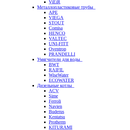
ViEiR
Металлопластиковые трубы
APE
VIEGA
STOUT
Comisa
HENCO
VALTEC
UNI-FITT
Oventrop
PRANDELLI
Умягчители для воды
BWT
RAIFIL
WiseWater
ECOWATER
Дизельные котлы
ACV
Sime
Ferroli
Navien
Buderus
Kentatsu
Protherm
KITURAMI