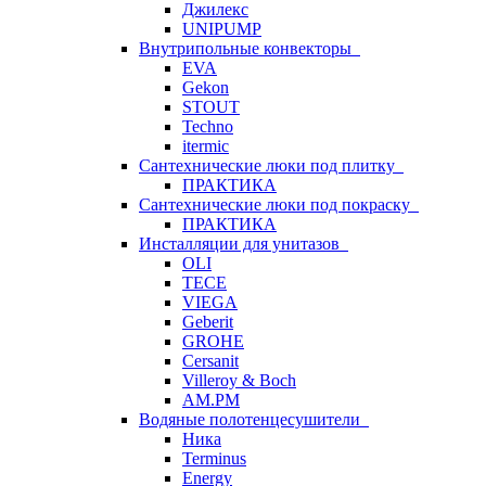
Джилекс
UNIPUMP
Внутрипольные конвекторы
EVA
Gekon
STOUT
Techno
itermic
Сантехнические люки под плитку
ПРАКТИКА
Сантехнические люки под покраску
ПРАКТИКА
Инсталляции для унитазов
OLI
TECE
VIEGA
Geberit
GROHE
Cersanit
Villeroy & Boch
AM.PM
Водяные полотенцесушители
Ника
Terminus
Energy