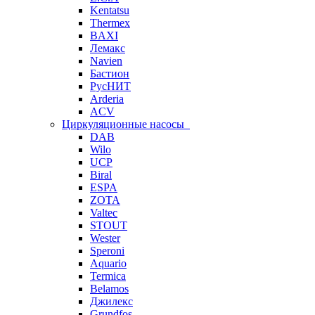
Kentatsu
Thermex
BAXI
Лемакс
Navien
Бастион
РусНИТ
Arderia
ACV
Циркуляционные насосы
DAB
Wilo
UCP
Biral
ESPA
ZOTA
Valtec
STOUT
Wester
Speroni
Aquario
Termica
Belamos
Джилекс
Grundfos