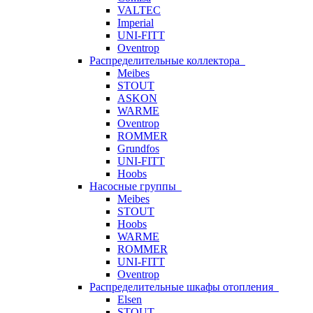
VALTEC
Imperial
UNI-FITT
Oventrop
Распределительные коллектора
Meibes
STOUT
ASKON
WARME
Oventrop
ROMMER
Grundfos
UNI-FITT
Hoobs
Насосные группы
Meibes
STOUT
Hoobs
WARME
ROMMER
UNI-FITT
Oventrop
Распределительные шкафы отопления
Elsen
STOUT