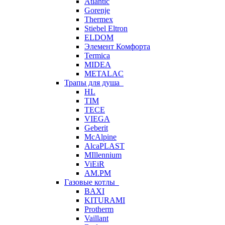
Atlantic
Gorenje
Thermex
Stiebel Eltron
ELDOM
Элемент Комфорта
Termica
MIDEA
METALAC
Трапы для душа
HL
TIM
TECE
VIEGA
Geberit
McAlpine
AlcaPLAST
MIllennium
ViEiR
AM.PM
Газовые котлы
BAXI
KITURAMI
Protherm
Vaillant