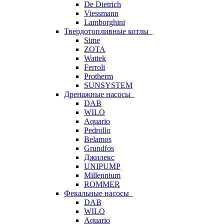
De Dietrich
Viessmann
Lamborghini
Твердотопливные котлы
Sime
ZOTA
Wattek
Ferroli
Protherm
SUNSYSTEM
Дренажные насосы
DAB
WILO
Aquario
Pedrollo
Belamos
Grundfos
Джилекс
UNIPUMP
Millennium
ROMMER
Фекальные насосы
DAB
WILO
Aquario