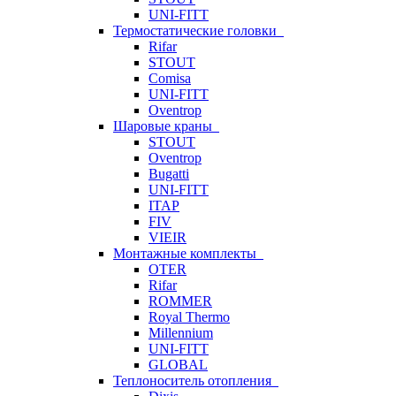
UNI-FITT
Термостатические головки
Rifar
STOUT
Comisa
UNI-FITT
Oventrop
Шаровые краны
STOUT
Oventrop
Bugatti
UNI-FITT
ITAP
FIV
VIEIR
Монтажные комплекты
OTER
Rifar
ROMMER
Royal Thermo
Millennium
UNI-FITT
GLOBAL
Теплоноситель отопления