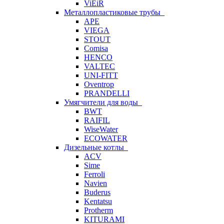
ViEiR
Металлопластиковые трубы
APE
VIEGA
STOUT
Comisa
HENCO
VALTEC
UNI-FITT
Oventrop
PRANDELLI
Умягчители для воды
BWT
RAIFIL
WiseWater
ECOWATER
Дизельные котлы
ACV
Sime
Ferroli
Navien
Buderus
Kentatsu
Protherm
KITURAMI