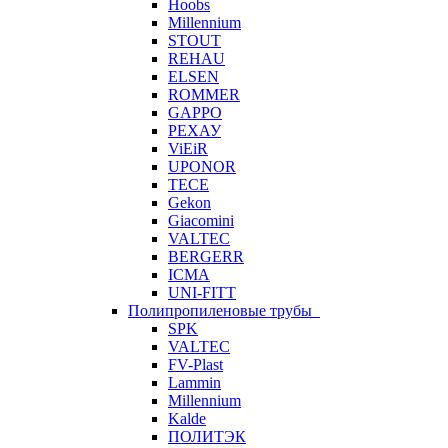
Hoobs
Millennium
STOUT
REHAU
ELSEN
ROMMER
GAPPO
РЕХАУ
ViEiR
UPONOR
TECE
Gekon
Giacomini
VALTEC
BERGERR
ICMA
UNI-FITT
Полипропиленовые трубы
SPK
VALTEC
FV-Plast
Lammin
Millennium
Kalde
ПОЛИТЭК