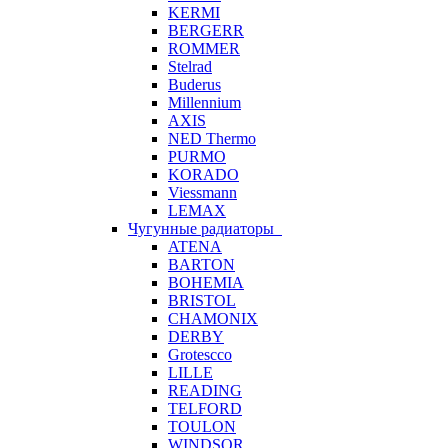
KERMI
BERGERR
ROMMER
Stelrad
Buderus
Millennium
AXIS
NED Thermo
PURMO
KORADO
Viessmann
LEMAX
Чугунные радиаторы
ATENA
BARTON
BOHEMIA
BRISTOL
CHAMONIX
DERBY
Grotescco
LILLE
READING
TELFORD
TOULON
WINDSOR