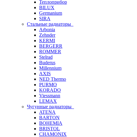
Теплоприбор
BILUX
Germanium
SIRA
Стальные радиаторы
Arbonia
Zehnder
KERMI
BERGERR
ROMMER
Stelrad
Buderus
Millennium
AXIS
NED Thermo
PURMO
KORADO
Viessmann
LEMAX
Чугунные радиаторы
ATENA
BARTON
BOHEMIA
BRISTOL
CHAMONIX