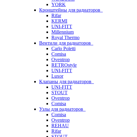
YORK
Кронштейны для радиаторов
Rifar
KERMI
UNI-FITT
Millennium
Royal Thermo
Вентили для радиаторов
Carlo Poletti
Comisa
Oventrop
RETROstyle
UNI-FITT
Luxor
Клапаны для радиаторов
UNI-FITT
STOUT
Oventrop
Comisa
Узлы для радиаторов
Comisa
Oventrop
REHAU
Rifar
STOUT