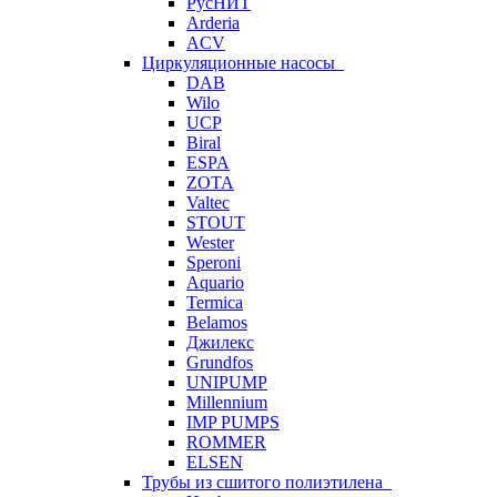
РусНИТ
Arderia
ACV
Циркуляционные насосы
DAB
Wilo
UCP
Biral
ESPA
ZOTA
Valtec
STOUT
Wester
Speroni
Aquario
Termica
Belamos
Джилекс
Grundfos
UNIPUMP
Millennium
IMP PUMPS
ROMMER
ELSEN
Трубы из сшитого полиэтилена