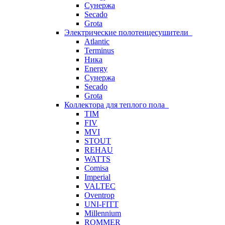
Сунержа
Secado
Grota
Электрические полотенцесушители
Atlantic
Terminus
Ника
Energy
Сунержа
Secado
Grota
Коллектора для теплого пола
TIM
FIV
MVI
STOUT
REHAU
WATTS
Comisa
Imperial
VALTEC
Oventrop
UNI-FITT
Millennium
ROMMER