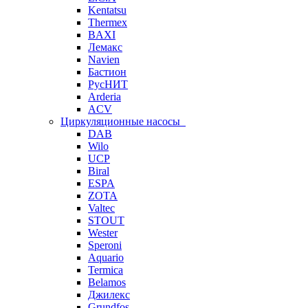
Kentatsu
Thermex
BAXI
Лемакс
Navien
Бастион
РусНИТ
Arderia
ACV
Циркуляционные насосы
DAB
Wilo
UCP
Biral
ESPA
ZOTA
Valtec
STOUT
Wester
Speroni
Aquario
Termica
Belamos
Джилекс
Grundfos