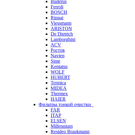
Buderus
Ferroli
BOSCH
Rinnai
Viessmann
ARISTON
De Dietrich
Lamborghini
ACV
Ростов
Navien
Sime
Kentatsu
WOLF
HUBERT
Termica
MIDEA
Thermex
HAIER
Фильтры тонкой очистки
FAR
ITAP
ELSEN
Millennium
Resideo Braukmann