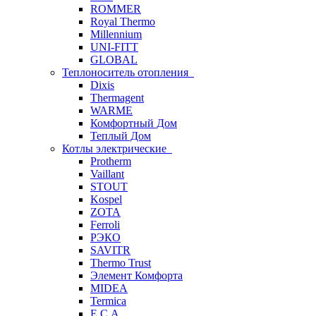
ROMMER
Royal Thermo
Millennium
UNI-FITT
GLOBAL
Теплоноситель отопления
Dixis
Thermagent
WARME
Комфортный Дом
Теплый Дом
Котлы электрические
Protherm
Vaillant
STOUT
Kospel
ZOTA
Ferroli
РЭКО
SAVITR
Thermo Trust
Элемент Комфорта
MIDEA
Termica
E.C.A