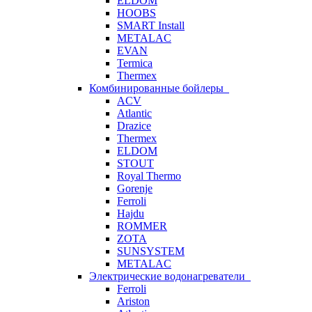
ELDOM
HOOBS
SMART Install
METALAC
EVAN
Termica
Thermex
Комбинированные бойлеры
ACV
Atlantic
Drazice
Thermex
ELDOM
STOUT
Royal Thermo
Gorenje
Ferroli
Hajdu
ROMMER
ZOTA
SUNSYSTEM
METALAC
Электрические водонагреватели
Ferroli
Ariston