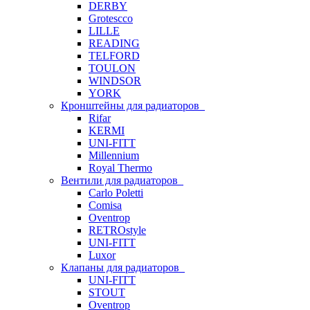
DERBY
Grotescco
LILLE
READING
TELFORD
TOULON
WINDSOR
YORK
Кронштейны для радиаторов
Rifar
KERMI
UNI-FITT
Millennium
Royal Thermo
Вентили для радиаторов
Carlo Poletti
Comisa
Oventrop
RETROstyle
UNI-FITT
Luxor
Клапаны для радиаторов
UNI-FITT
STOUT
Oventrop