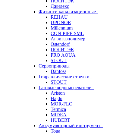
ПОЛИТЭК
Джилекс
Фитинги канализационные
REHAU
UPONOR
Millennium
CON-PIPE SML
Агригазполимер
Ostendorf
ПОЛИТЭК
PRO AQUA
STOUT
Сервоприводы
Danfoss
Гидравлические стрелки
STOUT
Газовые водонагреватели
Ariston
Hajdu
MOR-FLO
Termica
MIDEA
HUBERT
Аккумуляторный инструмент
Toua