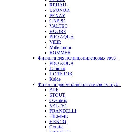
REHAU
UPONOR
РЕХАУ
GAPPO
VALTEC
HOOBS
PRO AQUA
ViEiR
Millennium
ROMMER
Фитинги для полипропиленовых труб
PRO AQUA
Lammin
ПОЛИТЭК
Kalde
Фитинги для металлопластиковых труб
APE
STOUT
Oventrop
VALTEC
PRANDELLI
TIEMME
HENCO
Comisa