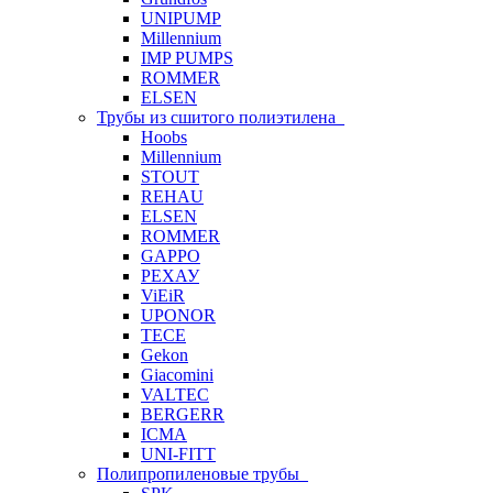
UNIPUMP
Millennium
IMP PUMPS
ROMMER
ELSEN
Трубы из сшитого полиэтилена
Hoobs
Millennium
STOUT
REHAU
ELSEN
ROMMER
GAPPO
РЕХАУ
ViEiR
UPONOR
TECE
Gekon
Giacomini
VALTEC
BERGERR
ICMA
UNI-FITT
Полипропиленовые трубы