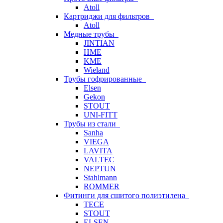
Atoll
Картриджи для фильтров
Atoll
Медные трубы
JINTIAN
HME
KME
Wieland
Трубы гофрированные
Elsen
Gekon
STOUT
UNI-FITT
Трубы из стали
Sanha
VIEGA
LAVITA
VALTEC
NEPTUN
Stahlmann
ROMMER
Фитинги для сшитого полиэтилена
TECE
STOUT
ELSEN