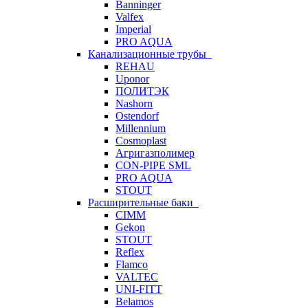
Banninger
Valfex
Imperial
PRO AQUA
Канализационные трубы
REHAU
Uponor
ПОЛИТЭК
Nashorn
Ostendorf
Millennium
Cosmoplast
Агригазполимер
CON-PIPE SML
PRO AQUA
STOUT
Расширительные баки
CIMM
Gekon
STOUT
Reflex
Flamco
VALTEC
UNI-FITT
Belamos