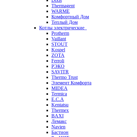
Dixis
Thermagent
WARME
Комфортный Дом
Теплый Дом
Котлы электрические
Protherm
Vaillant
STOUT
Kospel
ZOTA
Ferroli
РЭКО
SAVITR
Thermo Trust
Элемент Комфорта
MIDEA
Termica
E.C.A
Kentatsu
Thermex
BAXI
Лемакс
Navien
Бастион