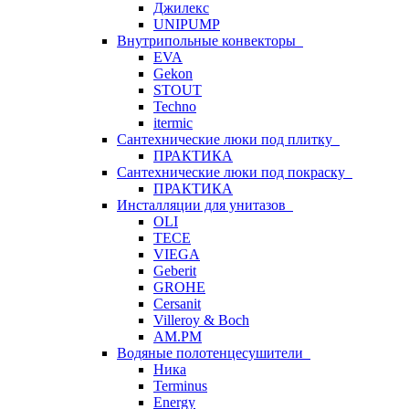
Джилекс
UNIPUMP
Внутрипольные конвекторы
EVA
Gekon
STOUT
Techno
itermic
Сантехнические люки под плитку
ПРАКТИКА
Сантехнические люки под покраску
ПРАКТИКА
Инсталляции для унитазов
OLI
TECE
VIEGA
Geberit
GROHE
Cersanit
Villeroy & Boch
AM.PM
Водяные полотенцесушители
Ника
Terminus
Energy