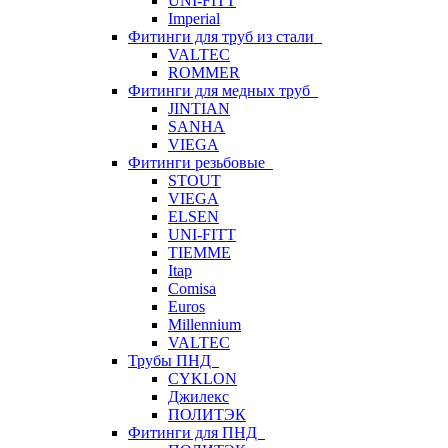
UNI-FITT
Imperial
Фитинги для труб из стали
VALTEC
ROMMER
Фитинги для медных труб
JINTIAN
SANHA
VIEGA
Фитинги резьбовые
STOUT
VIEGA
ELSEN
UNI-FITT
TIEMME
Itap
Comisa
Euros
Millennium
VALTEC
Трубы ПНД
CYKLON
Джилекс
ПОЛИТЭК
Фитинги для ПНД