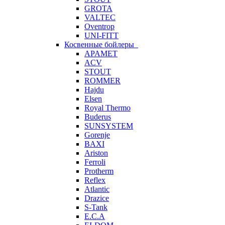
GROTA
VALTEC
Oventrop
UNI-FITT
Косвенные бойлеры
APAMET
ACV
STOUT
ROMMER
Hajdu
Elsen
Royal Thermo
Buderus
SUNSYSTEM
Gorenje
BAXI
Ariston
Ferroli
Protherm
Reflex
Atlantic
Drazice
S-Tank
E.C.A