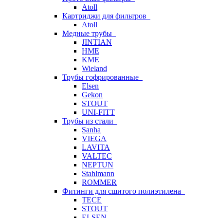
Atoll
Картриджи для фильтров
Atoll
Медные трубы
JINTIAN
HME
KME
Wieland
Трубы гофрированные
Elsen
Gekon
STOUT
UNI-FITT
Трубы из стали
Sanha
VIEGA
LAVITA
VALTEC
NEPTUN
Stahlmann
ROMMER
Фитинги для сшитого полиэтилена
TECE
STOUT
ELSEN