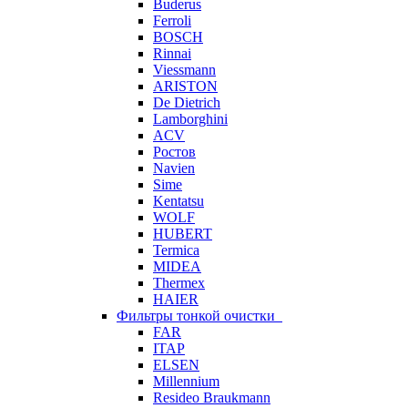
Buderus
Ferroli
BOSCH
Rinnai
Viessmann
ARISTON
De Dietrich
Lamborghini
ACV
Ростов
Navien
Sime
Kentatsu
WOLF
HUBERT
Termica
MIDEA
Thermex
HAIER
Фильтры тонкой очистки
FAR
ITAP
ELSEN
Millennium
Resideo Braukmann