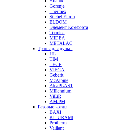
Atlantic
Gorenje
Thermex
Stiebel Eltron
ELDOM
Элемент Комфорта
Termica
MIDEA
METALAC
Трапы для душа
HL
TIM
TECE
VIEGA
Geberit
McAlpine
AlcaPLAST
MIllennium
ViEiR
AM.PM
Газовые котлы
BAXI
KITURAMI
Protherm
Vaillant