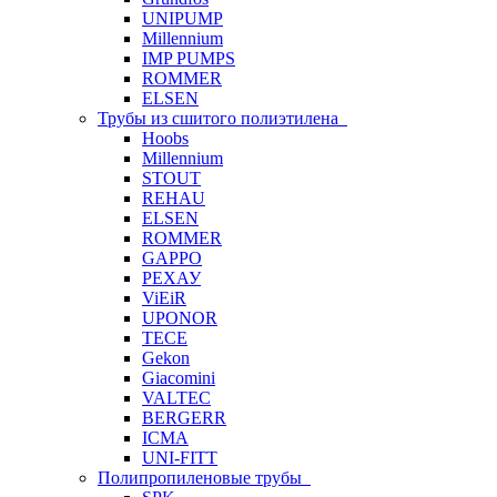
UNIPUMP
Millennium
IMP PUMPS
ROMMER
ELSEN
Трубы из сшитого полиэтилена
Hoobs
Millennium
STOUT
REHAU
ELSEN
ROMMER
GAPPO
РЕХАУ
ViEiR
UPONOR
TECE
Gekon
Giacomini
VALTEC
BERGERR
ICMA
UNI-FITT
Полипропиленовые трубы