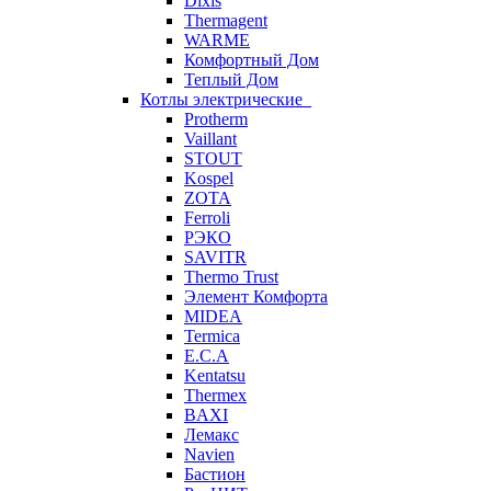
Dixis
Thermagent
WARME
Комфортный Дом
Теплый Дом
Котлы электрические
Protherm
Vaillant
STOUT
Kospel
ZOTA
Ferroli
РЭКО
SAVITR
Thermo Trust
Элемент Комфорта
MIDEA
Termica
E.C.A
Kentatsu
Thermex
BAXI
Лемакс
Navien
Бастион