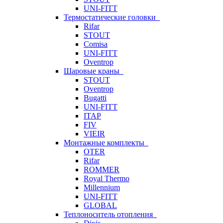
UNI-FITT
Термостатические головки
Rifar
STOUT
Comisa
UNI-FITT
Oventrop
Шаровые краны
STOUT
Oventrop
Bugatti
UNI-FITT
ITAP
FIV
VIEIR
Монтажные комплекты
OTER
Rifar
ROMMER
Royal Thermo
Millennium
UNI-FITT
GLOBAL
Теплоноситель отопления