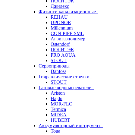
ПОЛИТЭК
Джилекс
Фитинги канализационные
REHAU
UPONOR
Millennium
CON-PIPE SML
Агригазполимер
Ostendorf
ПОЛИТЭК
PRO AQUA
STOUT
Сервоприводы
Danfoss
Гидравлические стрелки
STOUT
Газовые водонагреватели
Ariston
Hajdu
MOR-FLO
Termica
MIDEA
HUBERT
Аккумуляторный инструмент
Toua