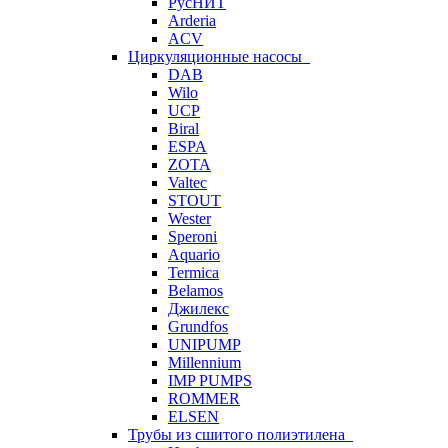
РусНИТ
Arderia
ACV
Циркуляционные насосы
DAB
Wilo
UCP
Biral
ESPA
ZOTA
Valtec
STOUT
Wester
Speroni
Aquario
Termica
Belamos
Джилекс
Grundfos
UNIPUMP
Millennium
IMP PUMPS
ROMMER
ELSEN
Трубы из сшитого полиэтилена