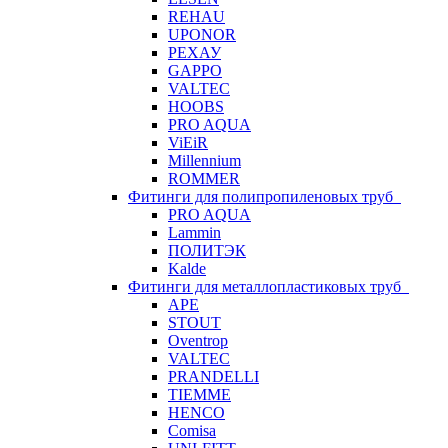
REHAU
UPONOR
РЕХАУ
GAPPO
VALTEC
HOOBS
PRO AQUA
ViEiR
Millennium
ROMMER
Фитинги для полипропиленовых труб
PRO AQUA
Lammin
ПОЛИТЭК
Kalde
Фитинги для металлопластиковых труб
APE
STOUT
Oventrop
VALTEC
PRANDELLI
TIEMME
HENCO
Comisa