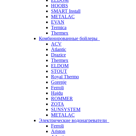
ELDOM
HOOBS
SMART Install
METALAC
EVAN
Termica
Thermex
Комбинированные бойлеры
ACV
Atlantic
Drazice
Thermex
ELDOM
STOUT
Royal Thermo
Gorenje
Ferroli
Hajdu
ROMMER
ZOTA
SUNSYSTEM
METALAC
Электрические водонагреватели
Ferroli
Ariston