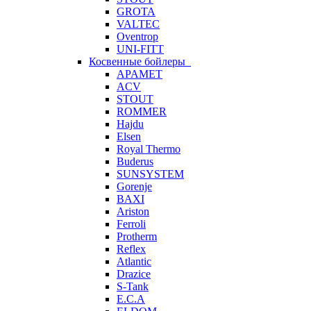
GROTA
VALTEC
Oventrop
UNI-FITT
Косвенные бойлеры
APAMET
ACV
STOUT
ROMMER
Hajdu
Elsen
Royal Thermo
Buderus
SUNSYSTEM
Gorenje
BAXI
Ariston
Ferroli
Protherm
Reflex
Atlantic
Drazice
S-Tank
E.C.A