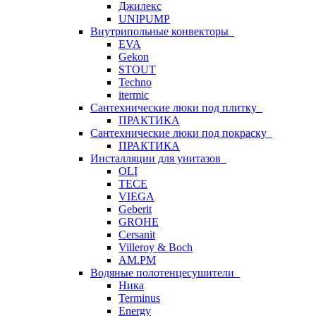
Джилекс
UNIPUMP
Внутрипольные конвекторы
EVA
Gekon
STOUT
Techno
itermic
Сантехнические люки под плитку
ПРАКТИКА
Сантехнические люки под покраску
ПРАКТИКА
Инсталляции для унитазов
OLI
TECE
VIEGA
Geberit
GROHE
Cersanit
Villeroy & Boch
AM.PM
Водяные полотенцесушители
Ника
Terminus
Energy