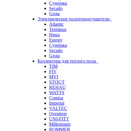
Сунержа
Secado
Grota
Электрические полотенцесушители
Atlantic
Terminus
Ника
Energy
Сунержа
Secado
Grota
Коллектора для теплого пола
TIM
FIV
MVI
STOUT
REHAU
WATTS
Comisa
Imperial
VALTEC
Oventrop
UNI-FITT
Millennium
ROMMER