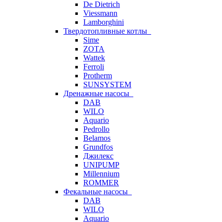
De Dietrich
Viessmann
Lamborghini
Твердотопливные котлы
Sime
ZOTA
Wattek
Ferroli
Protherm
SUNSYSTEM
Дренажные насосы
DAB
WILO
Aquario
Pedrollo
Belamos
Grundfos
Джилекс
UNIPUMP
Millennium
ROMMER
Фекальные насосы
DAB
WILO
Aquario