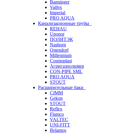
Banninger
Valfex
Imperial
PRO AQUA
Канализационные трубы
REHAU
Uponor
ПОЛИТЭК
Nashorn
Ostendorf
Millennium
Cosmoplast
Агригазполимер
CON-PIPE SML
PRO AQUA
STOUT
Расширительные баки
CIMM
Gekon
STOUT
Reflex
Flamco
VALTEC
UNI-FITT
Belamos