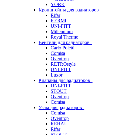
YORK
Кронштейны для радиаторов
Rifar
KERMI
UNI-FITT
Millennium
Royal Thermo
Вентили для радиаторов
Carlo Poletti
Comisa
Oventrop
RETROstyle
UNI-FITT
Luxor
Клапаны для радиаторов
UNI-FITT
STOUT
Oventrop
Comisa
Узлы для радиаторов
Comisa
Oventrop
REHAU
Rifar
STOUT