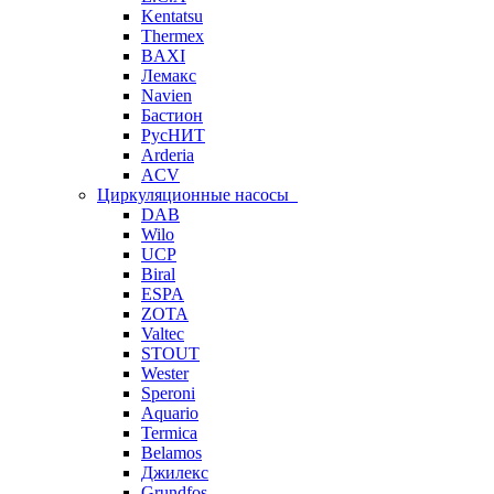
Kentatsu
Thermex
BAXI
Лемакс
Navien
Бастион
РусНИТ
Arderia
ACV
Циркуляционные насосы
DAB
Wilo
UCP
Biral
ESPA
ZOTA
Valtec
STOUT
Wester
Speroni
Aquario
Termica
Belamos
Джилекс
Grundfos