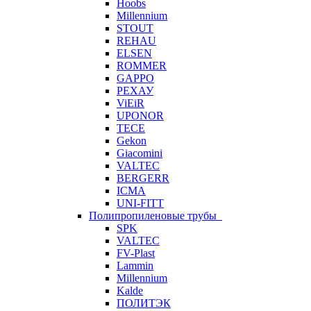
Hoobs
Millennium
STOUT
REHAU
ELSEN
ROMMER
GAPPO
РЕХАУ
ViEiR
UPONOR
TECE
Gekon
Giacomini
VALTEC
BERGERR
ICMA
UNI-FITT
Полипропиленовые трубы
SPK
VALTEC
FV-Plast
Lammin
Millennium
Kalde
ПОЛИТЭК