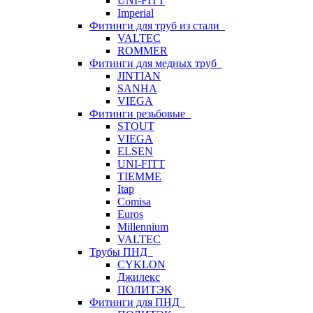
UNI-FITT
Imperial
Фитинги для труб из стали
VALTEC
ROMMER
Фитинги для медных труб
JINTIAN
SANHA
VIEGA
Фитинги резьбовые
STOUT
VIEGA
ELSEN
UNI-FITT
TIEMME
Itap
Comisa
Euros
Millennium
VALTEC
Трубы ПНД
CYKLON
Джилекс
ПОЛИТЭК
Фитинги для ПНД