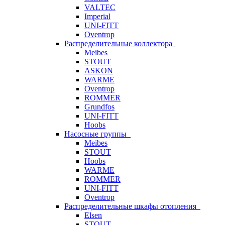
VALTEC
Imperial
UNI-FITT
Oventrop
Распределительные коллектора
Meibes
STOUT
ASKON
WARME
Oventrop
ROMMER
Grundfos
UNI-FITT
Hoobs
Насосные группы
Meibes
STOUT
Hoobs
WARME
ROMMER
UNI-FITT
Oventrop
Распределительные шкафы отопления
Elsen
STOUT