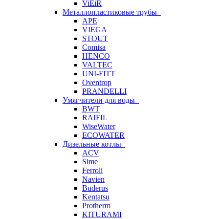
ViEiR
Металлопластиковые трубы
APE
VIEGA
STOUT
Comisa
HENCO
VALTEC
UNI-FITT
Oventrop
PRANDELLI
Умягчители для воды
BWT
RAIFIL
WiseWater
ECOWATER
Дизельные котлы
ACV
Sime
Ferroli
Navien
Buderus
Kentatsu
Protherm
KITURAMI