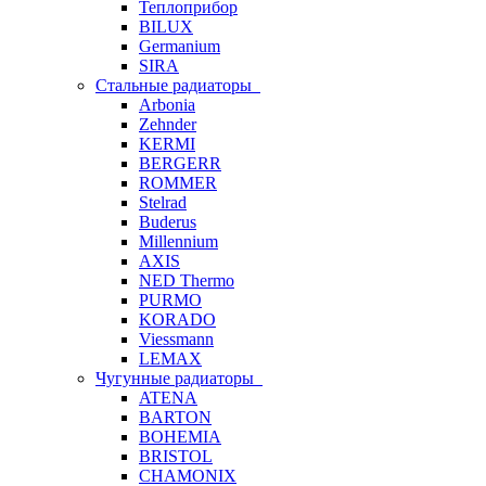
Теплоприбор
BILUX
Germanium
SIRA
Стальные радиаторы
Arbonia
Zehnder
KERMI
BERGERR
ROMMER
Stelrad
Buderus
Millennium
AXIS
NED Thermo
PURMO
KORADO
Viessmann
LEMAX
Чугунные радиаторы
ATENA
BARTON
BOHEMIA
BRISTOL
CHAMONIX