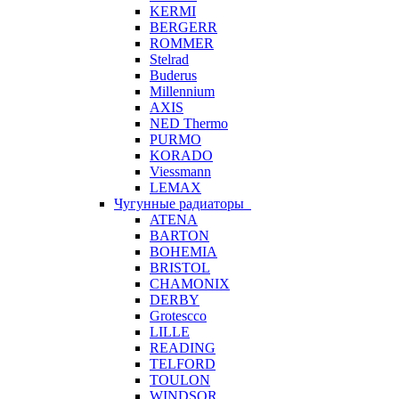
KERMI
BERGERR
ROMMER
Stelrad
Buderus
Millennium
AXIS
NED Thermo
PURMO
KORADO
Viessmann
LEMAX
Чугунные радиаторы
ATENA
BARTON
BOHEMIA
BRISTOL
CHAMONIX
DERBY
Grotescco
LILLE
READING
TELFORD
TOULON
WINDSOR