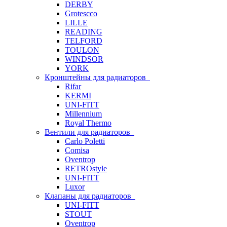
DERBY
Grotescco
LILLE
READING
TELFORD
TOULON
WINDSOR
YORK
Кронштейны для радиаторов
Rifar
KERMI
UNI-FITT
Millennium
Royal Thermo
Вентили для радиаторов
Carlo Poletti
Comisa
Oventrop
RETROstyle
UNI-FITT
Luxor
Клапаны для радиаторов
UNI-FITT
STOUT
Oventrop