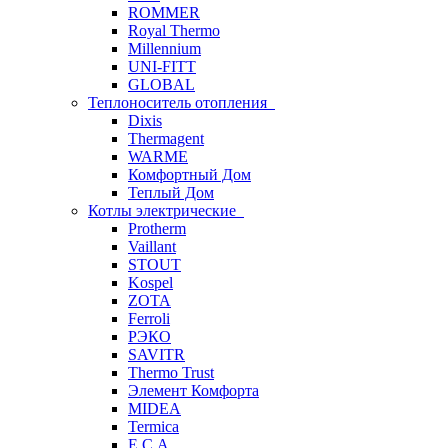
ROMMER
Royal Thermo
Millennium
UNI-FITT
GLOBAL
Теплоноситель отопления
Dixis
Thermagent
WARME
Комфортный Дом
Теплый Дом
Котлы электрические
Protherm
Vaillant
STOUT
Kospel
ZOTA
Ferroli
РЭКО
SAVITR
Thermo Trust
Элемент Комфорта
MIDEA
Termica
E.C.A