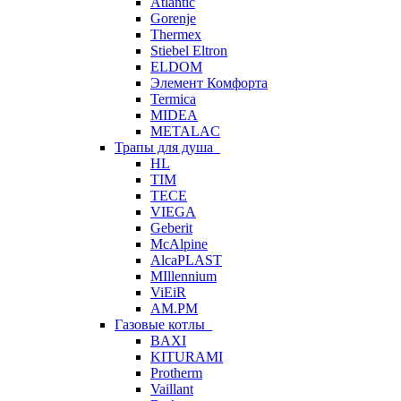
Atlantic
Gorenje
Thermex
Stiebel Eltron
ELDOM
Элемент Комфорта
Termica
MIDEA
METALAC
Трапы для душа
HL
TIM
TECE
VIEGA
Geberit
McAlpine
AlcaPLAST
MIllennium
ViEiR
AM.PM
Газовые котлы
BAXI
KITURAMI
Protherm
Vaillant