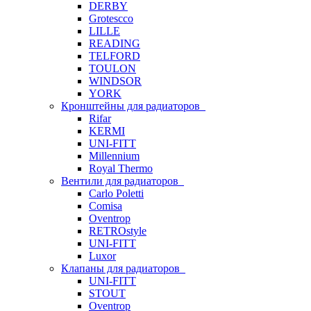
DERBY
Grotescco
LILLE
READING
TELFORD
TOULON
WINDSOR
YORK
Кронштейны для радиаторов
Rifar
KERMI
UNI-FITT
Millennium
Royal Thermo
Вентили для радиаторов
Carlo Poletti
Comisa
Oventrop
RETROstyle
UNI-FITT
Luxor
Клапаны для радиаторов
UNI-FITT
STOUT
Oventrop