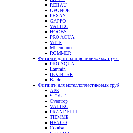
REHAU
UPONOR
РЕХАУ
GAPPO
VALTEC
HOOBS
PRO AQUA
ViEiR
Millennium
ROMMER
Фитинги для полипропиленовых труб
PRO AQUA
Lammin
ПОЛИТЭК
Kalde
Фитинги для металлопластиковых труб
APE
STOUT
Oventrop
VALTEC
PRANDELLI
TIEMME
HENCO
Comisa