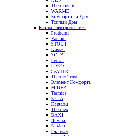
Dixis
Thermagent
WARME
Комфортный Дом
Теплый Дом
Котлы электрические
Protherm
Vaillant
STOUT
Kospel
ZOTA
Ferroli
РЭКО
SAVITR
Thermo Trust
Элемент Комфорта
MIDEA
Termica
E.C.A
Kentatsu
Thermex
BAXI
Лемакс
Navien
Бастион