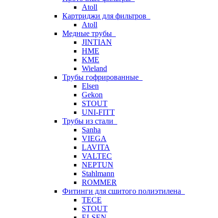
Atoll
Картриджи для фильтров
Atoll
Медные трубы
JINTIAN
HME
KME
Wieland
Трубы гофрированные
Elsen
Gekon
STOUT
UNI-FITT
Трубы из стали
Sanha
VIEGA
LAVITA
VALTEC
NEPTUN
Stahlmann
ROMMER
Фитинги для сшитого полиэтилена
TECE
STOUT
ELSEN