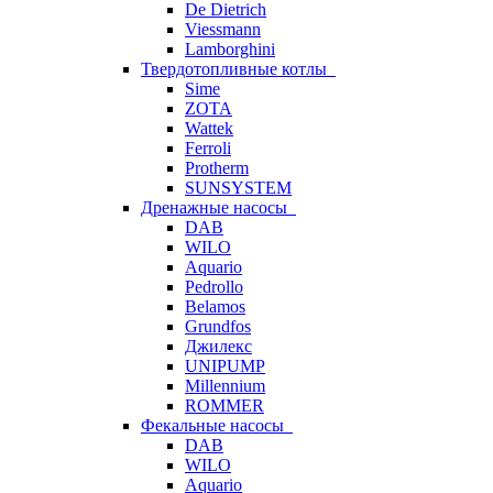
De Dietrich
Viessmann
Lamborghini
Твердотопливные котлы
Sime
ZOTA
Wattek
Ferroli
Protherm
SUNSYSTEM
Дренажные насосы
DAB
WILO
Aquario
Pedrollo
Belamos
Grundfos
Джилекс
UNIPUMP
Millennium
ROMMER
Фекальные насосы
DAB
WILO
Aquario