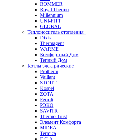
ROMMER
Royal Thermo
Millennium
UNI-FITT
GLOBAL
Теплоноситель отопления
Dixis
Thermagent
WARME
Комфортный Дом
Теплый Дом
Котлы электрические
Protherm
Vaillant
STOUT
Kospel
ZOTA
Ferroli
РЭКО
SAVITR
Thermo Trust
Элемент Комфорта
MIDEA
Termica
E.C.A