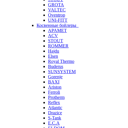
GROTA
VALTEC
Oventrop
UNI-FITT
Косвенные бойлеры
APAMET
ACV
STOUT
ROMMER
Hajdu
Elsen
Royal Thermo
Buderus
SUNSYSTEM
Gorenje
BAXI
Ariston
Ferroli
Protherm
Reflex
Atlantic
Drazice
S-Tank
E.C.A