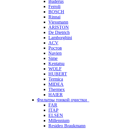
Buderus
Ferroli
BOSCH
Rinnai
Viessmann
ARISTON
De Dietrich
Lamborghini
ACV
Ростов
Navien
Sime
Kentatsu
WOLF
HUBERT
Termica
MIDEA
Thermex
HAIER
Фильтры тонкой очистки
FAR
ITAP
ELSEN
Millennium
Resideo Braukmann