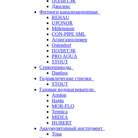
ПОЛИТЭК
Джилекс
Фитинги канализационные
REHAU
UPONOR
Millennium
CON-PIPE SML
Агригазполимер
Ostendorf
ПОЛИТЭК
PRO AQUA
STOUT
Сервоприводы
Danfoss
Гидравлические стрелки
STOUT
Газовые водонагреватели
Ariston
Hajdu
MOR-FLO
Termica
MIDEA
HUBERT
Аккумуляторный инструмент
Toua