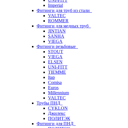
UNI-FITT
Imperial
Фитинги для труб из стали
VALTEC
ROMMER
Фитинги для медных труб
JINTIAN
SANHA
VIEGA
Фитинги резьбовые
STOUT
VIEGA
ELSEN
UNI-FITT
TIEMME
Itap
Comisa
Euros
Millennium
VALTEC
Трубы ПНД
CYKLON
Джилекс
ПОЛИТЭК
Фитинги для ПНД