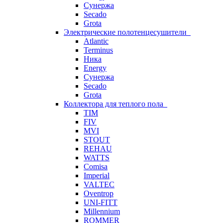
Сунержа
Secado
Grota
Электрические полотенцесушители
Atlantic
Terminus
Ника
Energy
Сунержа
Secado
Grota
Коллектора для теплого пола
TIM
FIV
MVI
STOUT
REHAU
WATTS
Comisa
Imperial
VALTEC
Oventrop
UNI-FITT
Millennium
ROMMER