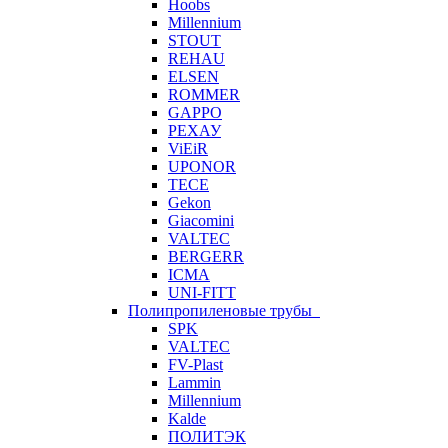
Hoobs
Millennium
STOUT
REHAU
ELSEN
ROMMER
GAPPO
РЕХАУ
ViEiR
UPONOR
TECE
Gekon
Giacomini
VALTEC
BERGERR
ICMA
UNI-FITT
Полипропиленовые трубы
SPK
VALTEC
FV-Plast
Lammin
Millennium
Kalde
ПОЛИТЭК