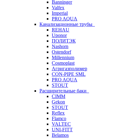
Banninger
Valfex
Imperial
PRO AQUA
Канализационные трубы
REHAU
Uponor
ПОЛИТЭК
Nashorn
Ostendorf
Millennium
Cosmoplast
Агригазполимер
CON-PIPE SML
PRO AQUA
STOUT
Расширительные баки
CIMM
Gekon
STOUT
Reflex
Flamco
VALTEC
UNI-FITT
Belamos