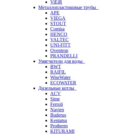
ViEiR
Металлопластиковые трубы
APE
VIEGA
STOUT
Comisa
HENCO
VALTEC
UNI-FITT
Oventrop
PRANDELLI
Умягчители для воды
BWT
RAIFIL
WiseWater
ECOWATER
Дизельные котлы
ACV
Sime
Ferroli
Navien
Buderus
Kentatsu
Protherm
KITURAMI