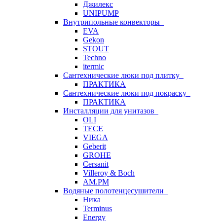
Джилекс
UNIPUMP
Внутрипольные конвекторы
EVA
Gekon
STOUT
Techno
itermic
Сантехнические люки под плитку
ПРАКТИКА
Сантехнические люки под покраску
ПРАКТИКА
Инсталляции для унитазов
OLI
TECE
VIEGA
Geberit
GROHE
Cersanit
Villeroy & Boch
AM.PM
Водяные полотенцесушители
Ника
Terminus
Energy