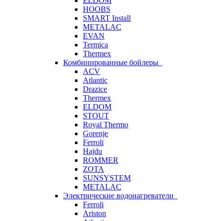
ELDOM
HOOBS
SMART Install
METALAC
EVAN
Termica
Thermex
Комбинированные бойлеры
ACV
Atlantic
Drazice
Thermex
ELDOM
STOUT
Royal Thermo
Gorenje
Ferroli
Hajdu
ROMMER
ZOTA
SUNSYSTEM
METALAC
Электрические водонагреватели
Ferroli
Ariston