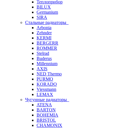
Теплоприбор
BILUX
Germanium
SIRA
Стальные радиаторы
Arbonia
Zehnder
KERMI
BERGERR
ROMMER
Stelrad
Buderus
Millennium
AXIS
NED Thermo
PURMO
KORADO
Viessmann
LEMAX
Чугунные радиаторы
ATENA
BARTON
BOHEMIA
BRISTOL
CHAMONIX