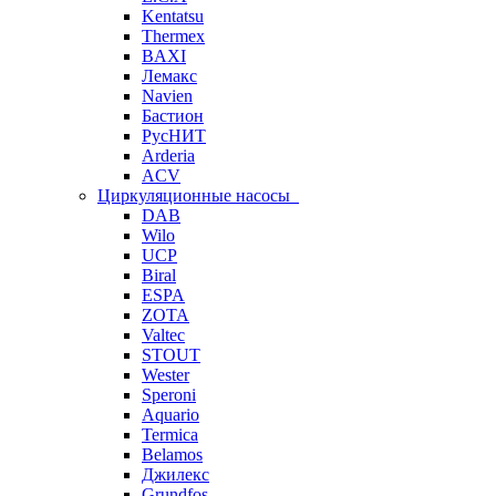
Kentatsu
Thermex
BAXI
Лемакс
Navien
Бастион
РусНИТ
Arderia
ACV
Циркуляционные насосы
DAB
Wilo
UCP
Biral
ESPA
ZOTA
Valtec
STOUT
Wester
Speroni
Aquario
Termica
Belamos
Джилекс
Grundfos