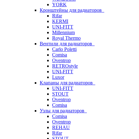
YORK
Кронштейны для радиаторов
Rifar
KERMI
UNI-FITT
Millennium
Royal Thermo
Вентили для радиаторов
Carlo Poletti
Comisa
Oventrop
RETROstyle
UNI-FITT
Luxor
Клапаны для радиаторов
UNI-FITT
STOUT
Oventrop
Comisa
Узлы для радиаторов
Comisa
Oventrop
REHAU
Rifar
STOUT