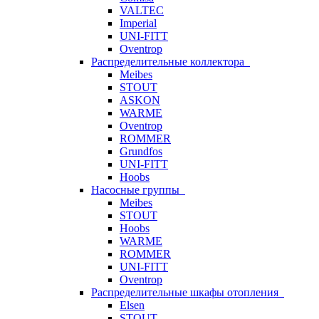
VALTEC
Imperial
UNI-FITT
Oventrop
Распределительные коллектора
Meibes
STOUT
ASKON
WARME
Oventrop
ROMMER
Grundfos
UNI-FITT
Hoobs
Насосные группы
Meibes
STOUT
Hoobs
WARME
ROMMER
UNI-FITT
Oventrop
Распределительные шкафы отопления
Elsen
STOUT