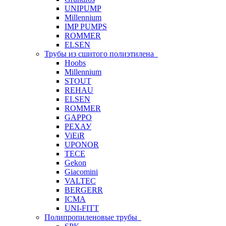
UNIPUMP
Millennium
IMP PUMPS
ROMMER
ELSEN
Трубы из сшитого полиэтилена
Hoobs
Millennium
STOUT
REHAU
ELSEN
ROMMER
GAPPO
РЕХАУ
ViEiR
UPONOR
TECE
Gekon
Giacomini
VALTEC
BERGERR
ICMA
UNI-FITT
Полипропиленовые трубы