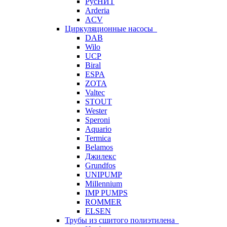
РусНИТ
Arderia
ACV
Циркуляционные насосы
DAB
Wilo
UCP
Biral
ESPA
ZOTA
Valtec
STOUT
Wester
Speroni
Aquario
Termica
Belamos
Джилекс
Grundfos
UNIPUMP
Millennium
IMP PUMPS
ROMMER
ELSEN
Трубы из сшитого полиэтилена