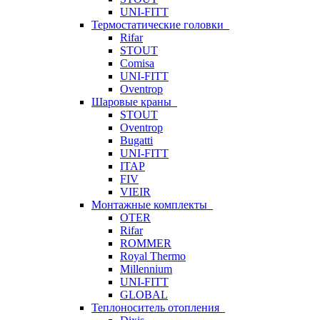
UNI-FITT
Термостатические головки
Rifar
STOUT
Comisa
UNI-FITT
Oventrop
Шаровые краны
STOUT
Oventrop
Bugatti
UNI-FITT
ITAP
FIV
VIEIR
Монтажные комплекты
OTER
Rifar
ROMMER
Royal Thermo
Millennium
UNI-FITT
GLOBAL
Теплоноситель отопления