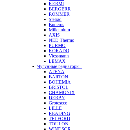
KERMI
BERGERR
ROMMER
Stelrad
Buderus
Millennium
AXIS
NED Thermo
PURMO
KORADO
Viessmann
LEMAX
Чугунные радиаторы
ATENA
BARTON
BOHEMIA
BRISTOL
CHAMONIX
DERBY
Grotescco
LILLE
READING
TELFORD
TOULON
WINDSOR