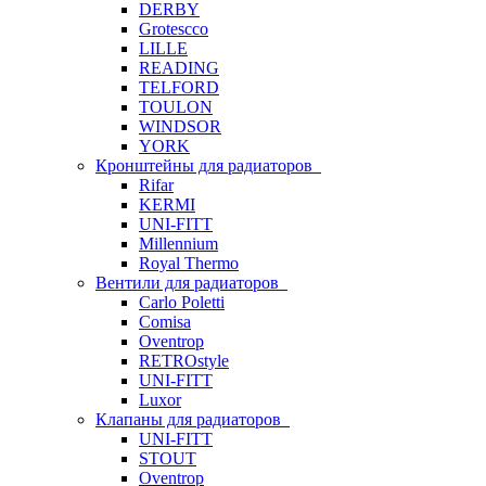
DERBY
Grotescco
LILLE
READING
TELFORD
TOULON
WINDSOR
YORK
Кронштейны для радиаторов
Rifar
KERMI
UNI-FITT
Millennium
Royal Thermo
Вентили для радиаторов
Carlo Poletti
Comisa
Oventrop
RETROstyle
UNI-FITT
Luxor
Клапаны для радиаторов
UNI-FITT
STOUT
Oventrop