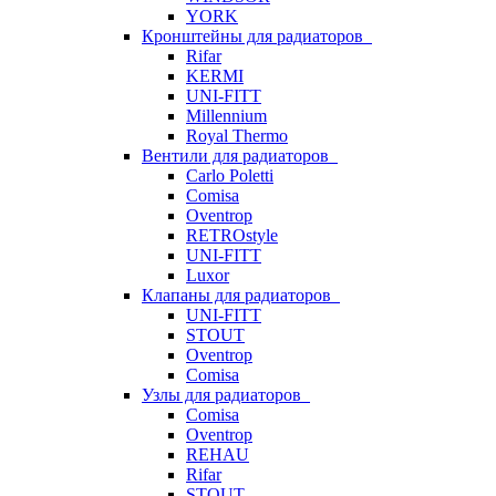
YORK
Кронштейны для радиаторов
Rifar
KERMI
UNI-FITT
Millennium
Royal Thermo
Вентили для радиаторов
Carlo Poletti
Comisa
Oventrop
RETROstyle
UNI-FITT
Luxor
Клапаны для радиаторов
UNI-FITT
STOUT
Oventrop
Comisa
Узлы для радиаторов
Comisa
Oventrop
REHAU
Rifar
STOUT