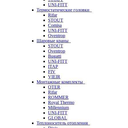
UNI-FITT
Термостатические головки
Rifar
STOUT
Comisa
UNI-FITT
Oventrop
Шаровые краны
STOUT
Oventrop
Bugatti
UNI-FITT
ITAP
FIV
VIEIR
Монтажные комплекты
OTER
Rifar
ROMMER
Royal Thermo
Millennium
UNI-FITT
GLOBAL
Теплоноситель отопления