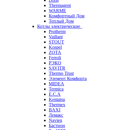
Dixis
Thermagent
WARME
Комфортный Дом
Теплый Дом
Котлы электрические
Protherm
Vaillant
STOUT
Kospel
ZOTA
Ferroli
РЭКО
SAVITR
Thermo Trust
Элемент Комфорта
MIDEA
Termica
E.C.A
Kentatsu
Thermex
BAXI
Лемакс
Navien
Бастион