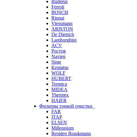
Buderus
Ferroli
BOSCH
Rinnai
Viessmann
ARISTON
De Dietrich
Lamborghini
ACV
Ростов
Navien
Sime
Kentatsu
WOLF
HUBERT
Termica
MIDEA
Thermex
HAIER
Фильтры тонкой очистки
FAR
ITAP
ELSEN
Millennium
Resideo Braukmann