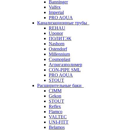
Banninger
Valfex
Imperial
PRO AQUA
Канализационные трубы
REHAU
Uponor
ПОЛИТЭК
Nashorn
Ostendorf
Millennium
Cosmoplast
Агригазполимер
CON-PIPE SML
PRO AQUA
STOUT
Расширительные баки
CIMM
Gekon
STOUT
Reflex
Flamco
VALTEC
UNI-FITT
Belamos