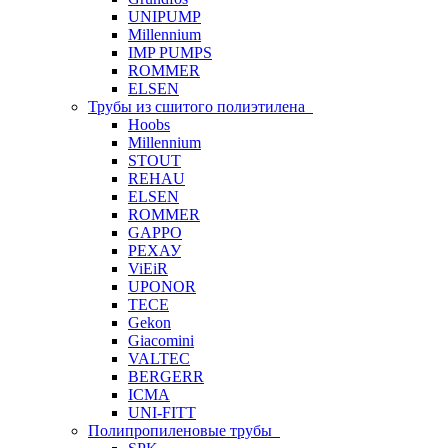
UNIPUMP
Millennium
IMP PUMPS
ROMMER
ELSEN
Трубы из сшитого полиэтилена
Hoobs
Millennium
STOUT
REHAU
ELSEN
ROMMER
GAPPO
РЕХАУ
ViEiR
UPONOR
TECE
Gekon
Giacomini
VALTEC
BERGERR
ICMA
UNI-FITT
Полипропиленовые трубы