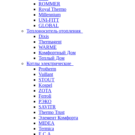
ROMMER
Royal Thermo
Millennium
UNI-FITT
GLOBAL
Теплоноситель отопления
Dixis
Thermagent
WARME
Комфортный Дом
Теплый Дом
Котлы электрические
Protherm
Vaillant
STOUT
Kospel
ZOTA
Ferroli
РЭКО
SAVITR
Thermo Trust
Элемент Комфорта
MIDEA
Termica
E.C.A