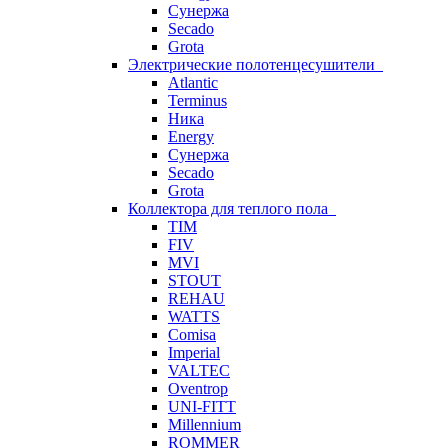
Сунержа
Secado
Grota
Электрические полотенцесушители
Atlantic
Terminus
Ника
Energy
Сунержа
Secado
Grota
Коллектора для теплого пола
TIM
FIV
MVI
STOUT
REHAU
WATTS
Comisa
Imperial
VALTEC
Oventrop
UNI-FITT
Millennium
ROMMER