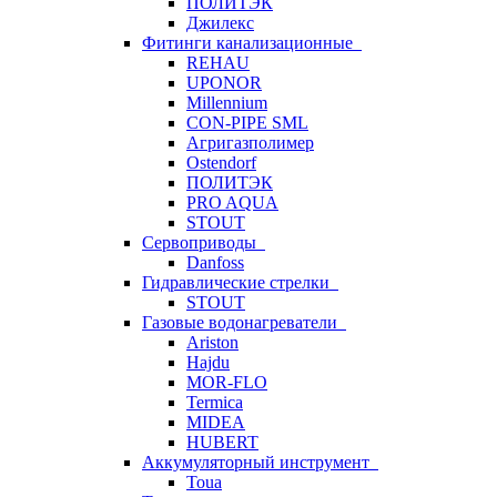
ПОЛИТЭК
Джилекс
Фитинги канализационные
REHAU
UPONOR
Millennium
CON-PIPE SML
Агригазполимер
Ostendorf
ПОЛИТЭК
PRO AQUA
STOUT
Сервоприводы
Danfoss
Гидравлические стрелки
STOUT
Газовые водонагреватели
Ariston
Hajdu
MOR-FLO
Termica
MIDEA
HUBERT
Аккумуляторный инструмент
Toua