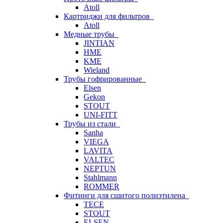
Atoll
Картриджи для фильтров
Atoll
Медные трубы
JINTIAN
HME
KME
Wieland
Трубы гофрированные
Elsen
Gekon
STOUT
UNI-FITT
Трубы из стали
Sanha
VIEGA
LAVITA
VALTEC
NEPTUN
Stahlmann
ROMMER
Фитинги для сшитого полиэтилена
TECE
STOUT
ELSEN