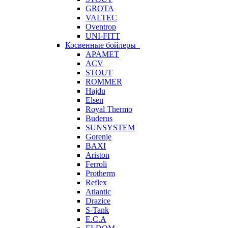
GROTA
VALTEC
Oventrop
UNI-FITT
Косвенные бойлеры
APAMET
ACV
STOUT
ROMMER
Hajdu
Elsen
Royal Thermo
Buderus
SUNSYSTEM
Gorenje
BAXI
Ariston
Ferroli
Protherm
Reflex
Atlantic
Drazice
S-Tank
E.C.A