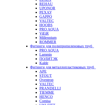
REHAU
UPONOR
РЕХАУ
GAPPO
VALTEC
HOOBS
PRO AQUA
ViEiR
Millennium
ROMMER
Фитинги для полипропиленовых труб
PRO AQUA
Lammin
ПОЛИТЭК
Kalde
Фитинги для металлопластиковых труб
APE
STOUT
Oventrop
VALTEC
PRANDELLI
TIEMME
HENCO
Comisa