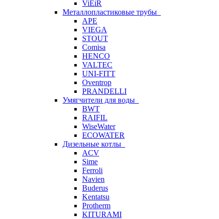
ViEiR
Металлопластиковые трубы
APE
VIEGA
STOUT
Comisa
HENCO
VALTEC
UNI-FITT
Oventrop
PRANDELLI
Умягчители для воды
BWT
RAIFIL
WiseWater
ECOWATER
Дизельные котлы
ACV
Sime
Ferroli
Navien
Buderus
Kentatsu
Protherm
KITURAMI