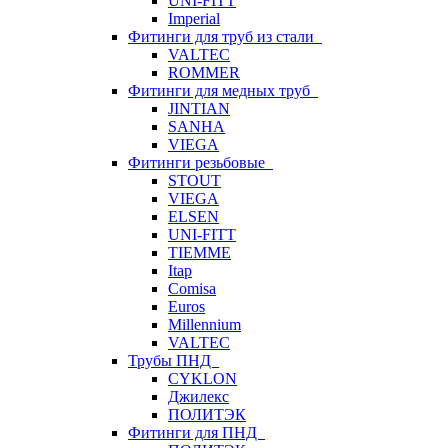
UNI-FITT
Imperial
Фитинги для труб из стали
VALTEC
ROMMER
Фитинги для медных труб
JINTIAN
SANHA
VIEGA
Фитинги резьбовые
STOUT
VIEGA
ELSEN
UNI-FITT
TIEMME
Itap
Comisa
Euros
Millennium
VALTEC
Трубы ПНД
CYKLON
Джилекс
ПОЛИТЭК
Фитинги для ПНД