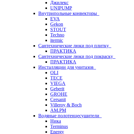
Джилекс
UNIPUMP
Внутрипольные конвекторы
EVA
Gekon
STOUT
Techno
itermic
Сантехнические люки под плитку
ПРАКТИКА
Сантехнические люки под покраску
ПРАКТИКА
Инсталляции для унитазов
OLI
TECE
VIEGA
Geberit
GROHE
Cersanit
Villeroy & Boch
AM.PM
Водяные полотенцесушители
Ника
Terminus
Energy