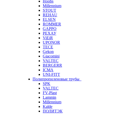
Hoobs
Millennium
STOUT
REHAU
ELSEN
ROMMER
GAPPO
РЕХАУ
ViEiR
UPONOR
TECE
Gekon
Giacomini
VALTEC
BERGERR
ICMA
UNI-FITT
Полипропиленовые трубы
SPK
VALTEC
FV-Plast
Lammin
Millennium
Kalde
ПОЛИТЭК