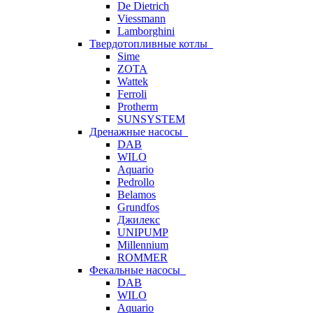
De Dietrich
Viessmann
Lamborghini
Твердотопливные котлы
Sime
ZOTA
Wattek
Ferroli
Protherm
SUNSYSTEM
Дренажные насосы
DAB
WILO
Aquario
Pedrollo
Belamos
Grundfos
Джилекс
UNIPUMP
Millennium
ROMMER
Фекальные насосы
DAB
WILO
Aquario