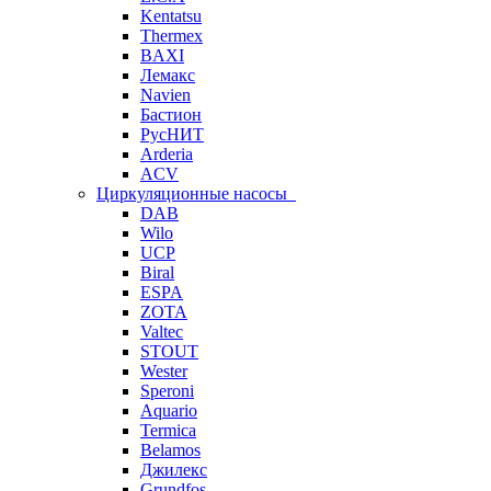
Kentatsu
Thermex
BAXI
Лемакс
Navien
Бастион
РусНИТ
Arderia
ACV
Циркуляционные насосы
DAB
Wilo
UCP
Biral
ESPA
ZOTA
Valtec
STOUT
Wester
Speroni
Aquario
Termica
Belamos
Джилекс
Grundfos