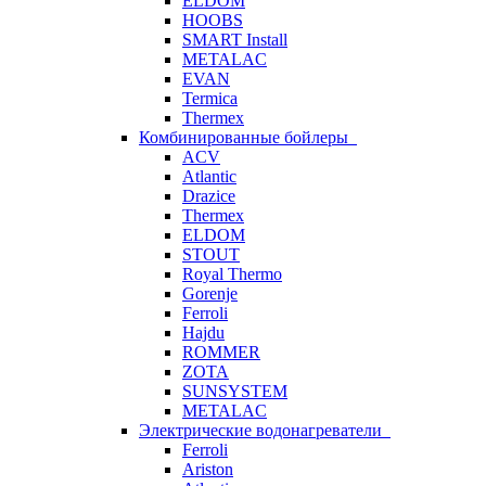
ELDOM
HOOBS
SMART Install
METALAC
EVAN
Termica
Thermex
Комбинированные бойлеры
ACV
Atlantic
Drazice
Thermex
ELDOM
STOUT
Royal Thermo
Gorenje
Ferroli
Hajdu
ROMMER
ZOTA
SUNSYSTEM
METALAC
Электрические водонагреватели
Ferroli
Ariston