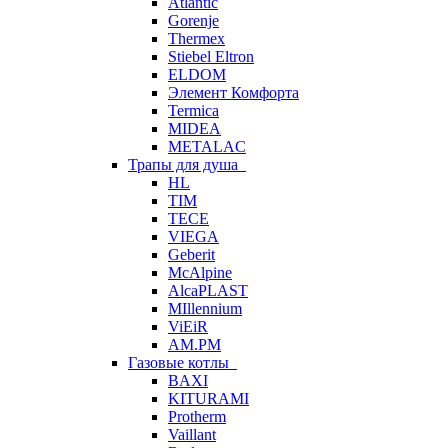
Atlantic
Gorenje
Thermex
Stiebel Eltron
ELDOM
Элемент Комфорта
Termica
MIDEA
METALAC
Трапы для душа
HL
TIM
TECE
VIEGA
Geberit
McAlpine
AlcaPLAST
MIllennium
ViEiR
AM.PM
Газовые котлы
BAXI
KITURAMI
Protherm
Vaillant