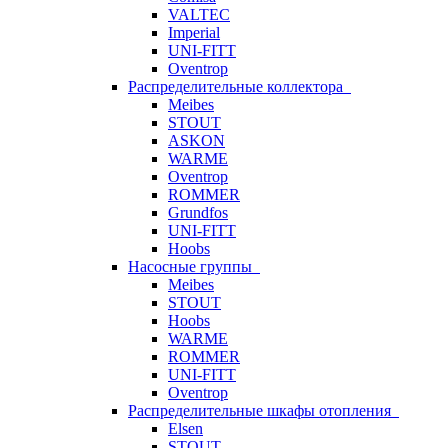
VALTEC
Imperial
UNI-FITT
Oventrop
Распределительные коллектора
Meibes
STOUT
ASKON
WARME
Oventrop
ROMMER
Grundfos
UNI-FITT
Hoobs
Насосные группы
Meibes
STOUT
Hoobs
WARME
ROMMER
UNI-FITT
Oventrop
Распределительные шкафы отопления
Elsen
STOUT