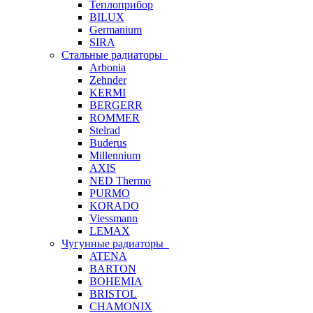
Теплоприбор
BILUX
Germanium
SIRA
Стальные радиаторы
Arbonia
Zehnder
KERMI
BERGERR
ROMMER
Stelrad
Buderus
Millennium
AXIS
NED Thermo
PURMO
KORADO
Viessmann
LEMAX
Чугунные радиаторы
ATENA
BARTON
BOHEMIA
BRISTOL
CHAMONIX