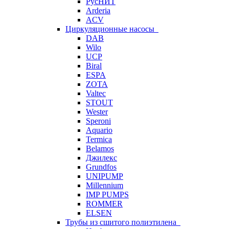
РусНИТ
Arderia
ACV
Циркуляционные насосы
DAB
Wilo
UCP
Biral
ESPA
ZOTA
Valtec
STOUT
Wester
Speroni
Aquario
Termica
Belamos
Джилекс
Grundfos
UNIPUMP
Millennium
IMP PUMPS
ROMMER
ELSEN
Трубы из сшитого полиэтилена