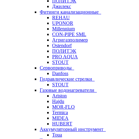
ПОЛИТЭК
Джилекс
Фитинги канализационные
REHAU
UPONOR
Millennium
CON-PIPE SML
Агригазполимер
Ostendorf
ПОЛИТЭК
PRO AQUA
STOUT
Сервоприводы
Danfoss
Гидравлические стрелки
STOUT
Газовые водонагреватели
Ariston
Hajdu
MOR-FLO
Termica
MIDEA
HUBERT
Аккумуляторный инструмент
Toua