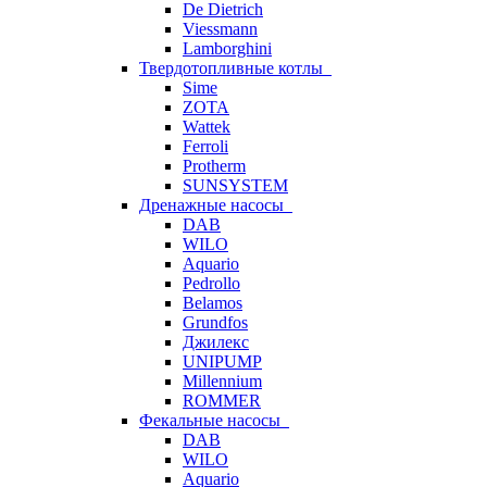
De Dietrich
Viessmann
Lamborghini
Твердотопливные котлы
Sime
ZOTA
Wattek
Ferroli
Protherm
SUNSYSTEM
Дренажные насосы
DAB
WILO
Aquario
Pedrollo
Belamos
Grundfos
Джилекс
UNIPUMP
Millennium
ROMMER
Фекальные насосы
DAB
WILO
Aquario