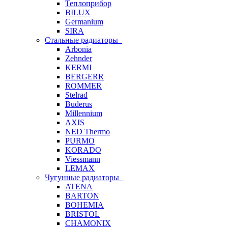
Теплоприбор
BILUX
Germanium
SIRA
Стальные радиаторы
Arbonia
Zehnder
KERMI
BERGERR
ROMMER
Stelrad
Buderus
Millennium
AXIS
NED Thermo
PURMO
KORADO
Viessmann
LEMAX
Чугунные радиаторы
ATENA
BARTON
BOHEMIA
BRISTOL
CHAMONIX