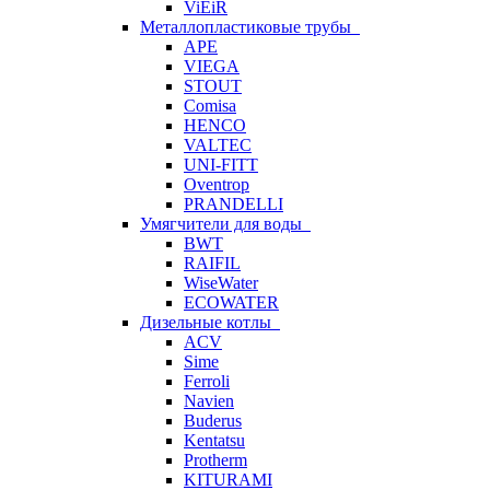
ViEiR
Металлопластиковые трубы
APE
VIEGA
STOUT
Comisa
HENCO
VALTEC
UNI-FITT
Oventrop
PRANDELLI
Умягчители для воды
BWT
RAIFIL
WiseWater
ECOWATER
Дизельные котлы
ACV
Sime
Ferroli
Navien
Buderus
Kentatsu
Protherm
KITURAMI