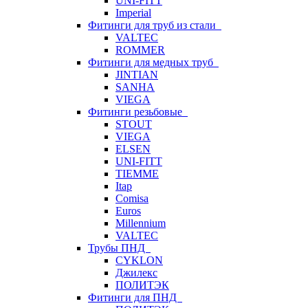
UNI-FITT
Imperial
Фитинги для труб из стали
VALTEC
ROMMER
Фитинги для медных труб
JINTIAN
SANHA
VIEGA
Фитинги резьбовые
STOUT
VIEGA
ELSEN
UNI-FITT
TIEMME
Itap
Comisa
Euros
Millennium
VALTEC
Трубы ПНД
CYKLON
Джилекс
ПОЛИТЭК
Фитинги для ПНД