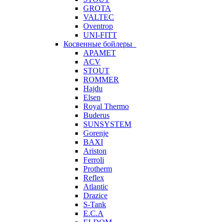
GROTA
VALTEC
Oventrop
UNI-FITT
Косвенные бойлеры
APAMET
ACV
STOUT
ROMMER
Hajdu
Elsen
Royal Thermo
Buderus
SUNSYSTEM
Gorenje
BAXI
Ariston
Ferroli
Protherm
Reflex
Atlantic
Drazice
S-Tank
E.C.A