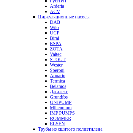
РусНИТ
Arderia
ACV
Циркуляционные насосы
DAB
Wilo
UCP
Biral
ESPA
ZOTA
Valtec
STOUT
Wester
Speroni
Aquario
Termica
Belamos
Джилекс
Grundfos
UNIPUMP
Millennium
IMP PUMPS
ROMMER
ELSEN
Трубы из сшитого полиэтилена