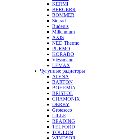
KERMI
BERGERR
ROMMER
Stelrad
Buderus
Millennium
AXIS
NED Thermo
PURMO
KORADO
Viessmann
LEMAX
Чугунные радиаторы
ATENA
BARTON
BOHEMIA
BRISTOL
CHAMONIX
DERBY
Grotescco
LILLE
READING
TELFORD
TOULON
WINDSOR