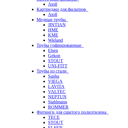
Atoll
Картриджи для фильтров
Atoll
Медные трубы
JINTIAN
HME
KME
Wieland
Трубы гофрированные
Elsen
Gekon
STOUT
UNI-FITT
Трубы из стали
Sanha
VIEGA
LAVITA
VALTEC
NEPTUN
Stahlmann
ROMMER
Фитинги для сшитого полиэтилена
TECE
STOUT
ELSEN