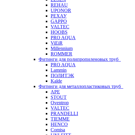
REHAU
UPONOR
РЕХАУ
GAPPO
VALTEC
HOOBS
PRO AQUA
ViEiR
Millennium
ROMMER
Фитинги для полипропиленовых труб
PRO AQUA
Lammin
ПОЛИТЭК
Kalde
Фитинги для металлопластиковых труб
APE
STOUT
Oventrop
VALTEC
PRANDELLI
TIEMME
HENCO
Comisa