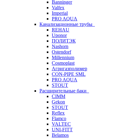
Banninger
Valfex
Imperial
PRO AQUA
Канализационные трубы
REHAU
Uponor
ПОЛИТЭК
Nashorn
Ostendorf
Millennium
Cosmoplast
Агригазполимер
CON-PIPE SML
PRO AQUA
STOUT
Расширительные баки
CIMM
Gekon
STOUT
Reflex
Flamco
VALTEC
UNI-FITT
Belamos