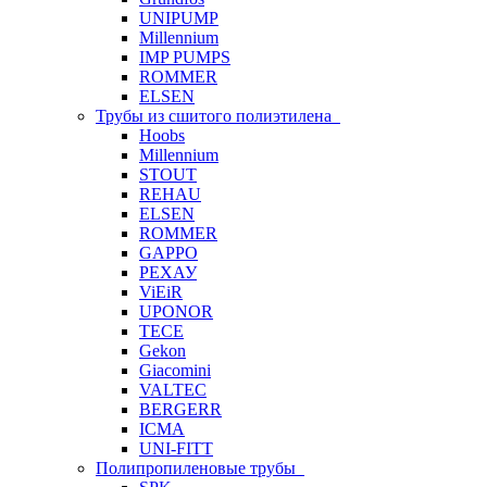
UNIPUMP
Millennium
IMP PUMPS
ROMMER
ELSEN
Трубы из сшитого полиэтилена
Hoobs
Millennium
STOUT
REHAU
ELSEN
ROMMER
GAPPO
РЕХАУ
ViEiR
UPONOR
TECE
Gekon
Giacomini
VALTEC
BERGERR
ICMA
UNI-FITT
Полипропиленовые трубы