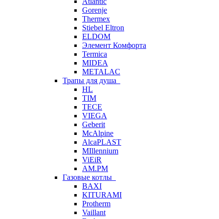
Atlantic
Gorenje
Thermex
Stiebel Eltron
ELDOM
Элемент Комфорта
Termica
MIDEA
METALAC
Трапы для душа
HL
TIM
TECE
VIEGA
Geberit
McAlpine
AlcaPLAST
MIllennium
ViEiR
AM.PM
Газовые котлы
BAXI
KITURAMI
Protherm
Vaillant