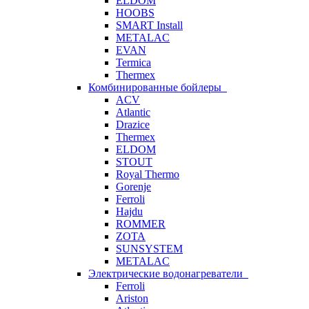
ELDOM
HOOBS
SMART Install
METALAC
EVAN
Termica
Thermex
Комбинированные бойлеры
ACV
Atlantic
Drazice
Thermex
ELDOM
STOUT
Royal Thermo
Gorenje
Ferroli
Hajdu
ROMMER
ZOTA
SUNSYSTEM
METALAC
Электрические водонагреватели
Ferroli
Ariston