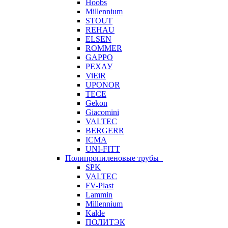
Hoobs
Millennium
STOUT
REHAU
ELSEN
ROMMER
GAPPO
РЕХАУ
ViEiR
UPONOR
TECE
Gekon
Giacomini
VALTEC
BERGERR
ICMA
UNI-FITT
Полипропиленовые трубы
SPK
VALTEC
FV-Plast
Lammin
Millennium
Kalde
ПОЛИТЭК