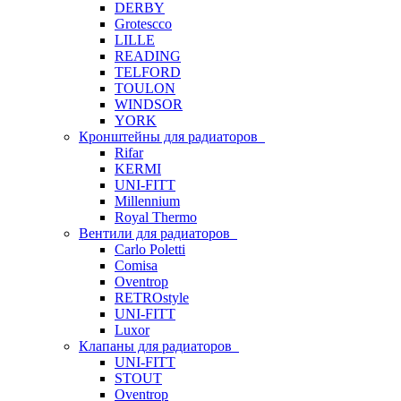
DERBY
Grotescco
LILLE
READING
TELFORD
TOULON
WINDSOR
YORK
Кронштейны для радиаторов
Rifar
KERMI
UNI-FITT
Millennium
Royal Thermo
Вентили для радиаторов
Carlo Poletti
Comisa
Oventrop
RETROstyle
UNI-FITT
Luxor
Клапаны для радиаторов
UNI-FITT
STOUT
Oventrop