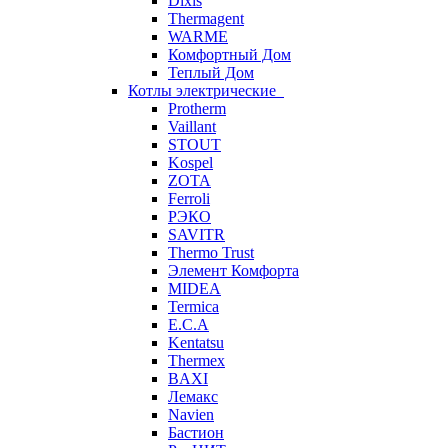
Dixis
Thermagent
WARME
Комфортный Дом
Теплый Дом
Котлы электрические
Protherm
Vaillant
STOUT
Kospel
ZOTA
Ferroli
РЭКО
SAVITR
Thermo Trust
Элемент Комфорта
MIDEA
Termica
E.C.A
Kentatsu
Thermex
BAXI
Лемакс
Navien
Бастион