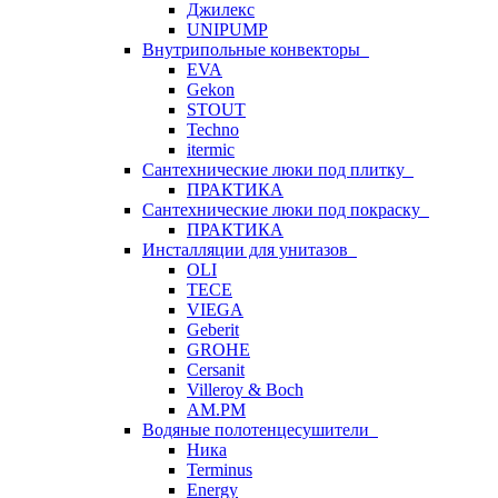
Джилекс
UNIPUMP
Внутрипольные конвекторы
EVA
Gekon
STOUT
Techno
itermic
Сантехнические люки под плитку
ПРАКТИКА
Сантехнические люки под покраску
ПРАКТИКА
Инсталляции для унитазов
OLI
TECE
VIEGA
Geberit
GROHE
Cersanit
Villeroy & Boch
AM.PM
Водяные полотенцесушители
Ника
Terminus
Energy