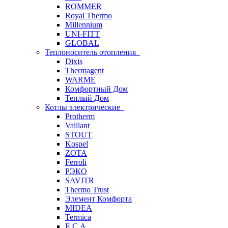
ROMMER
Royal Thermo
Millennium
UNI-FITT
GLOBAL
Теплоноситель отопления
Dixis
Thermagent
WARME
Комфортный Дом
Теплый Дом
Котлы электрические
Protherm
Vaillant
STOUT
Kospel
ZOTA
Ferroli
РЭКО
SAVITR
Thermo Trust
Элемент Комфорта
MIDEA
Termica
E.C.A