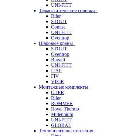
UNI-FITT
Термостатические головки
Rifar
STOUT
Comisa
UNI-FITT
Oventrop
Шаровые краны
STOUT
Oventrop
Bugatti
UNI-FITT
ITAP
FIV
VIEIR
Монтажные комплекты
OTER
Rifar
ROMMER
Royal Thermo
Millennium
UNI-FITT
GLOBAL
Теплоноситель отопления