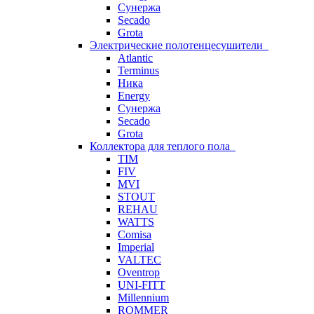
Сунержа
Secado
Grota
Электрические полотенцесушители
Atlantic
Terminus
Ника
Energy
Сунержа
Secado
Grota
Коллектора для теплого пола
TIM
FIV
MVI
STOUT
REHAU
WATTS
Comisa
Imperial
VALTEC
Oventrop
UNI-FITT
Millennium
ROMMER