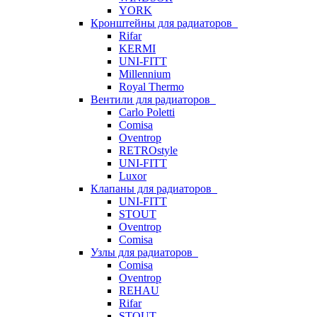
YORK
Кронштейны для радиаторов
Rifar
KERMI
UNI-FITT
Millennium
Royal Thermo
Вентили для радиаторов
Carlo Poletti
Comisa
Oventrop
RETROstyle
UNI-FITT
Luxor
Клапаны для радиаторов
UNI-FITT
STOUT
Oventrop
Comisa
Узлы для радиаторов
Comisa
Oventrop
REHAU
Rifar
STOUT