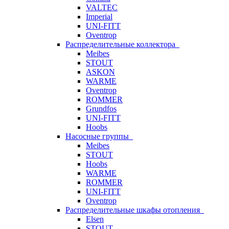
VALTEC
Imperial
UNI-FITT
Oventrop
Распределительные коллектора
Meibes
STOUT
ASKON
WARME
Oventrop
ROMMER
Grundfos
UNI-FITT
Hoobs
Насосные группы
Meibes
STOUT
Hoobs
WARME
ROMMER
UNI-FITT
Oventrop
Распределительные шкафы отопления
Elsen
STOUT