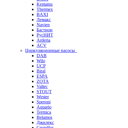
Kentatsu
Thermex
BAXI
Лемакс
Navien
Бастион
РусНИТ
Arderia
ACV
Циркуляционные насосы
DAB
Wilo
UCP
Biral
ESPA
ZOTA
Valtec
STOUT
Wester
Speroni
Aquario
Termica
Belamos
Джилекс
Grundfos