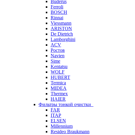
Buderus
Ferroli
BOSCH
Rinnai
Viessmann
ARISTON
De Dietrich
Lamborghini
ACV
Ростов
Navien
Sime
Kentatsu
WOLF
HUBERT
Termica
MIDEA
Thermex
HAIER
Фильтры тонкой очистки
FAR
ITAP
ELSEN
Millennium
Resideo Braukmann