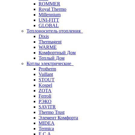
ROMMER
Royal Thermo
Millennium
UNI-FITT
GLOBAL
Теплоноситель отопления
Dixis
Thermagent
WARME
Комфортный Дом
Теплый Дом
Котлы электрические
Protherm
Vaillant
STOUT
Kospel
ZOTA
Ferroli
РЭКО
SAVITR
Thermo Trust
Элемент Комфорта
MIDEA
Termica
E.C.A