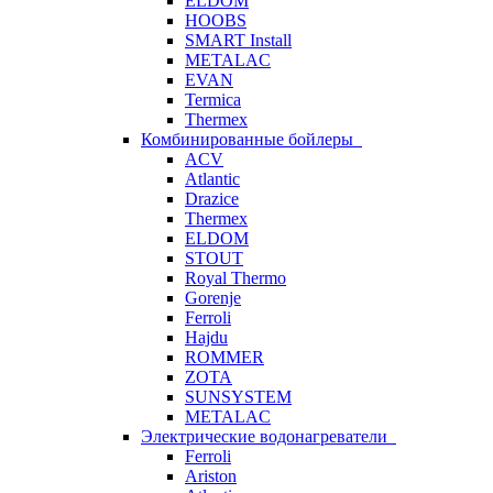
ELDOM
HOOBS
SMART Install
METALAC
EVAN
Termica
Thermex
Комбинированные бойлеры
ACV
Atlantic
Drazice
Thermex
ELDOM
STOUT
Royal Thermo
Gorenje
Ferroli
Hajdu
ROMMER
ZOTA
SUNSYSTEM
METALAC
Электрические водонагреватели
Ferroli
Ariston