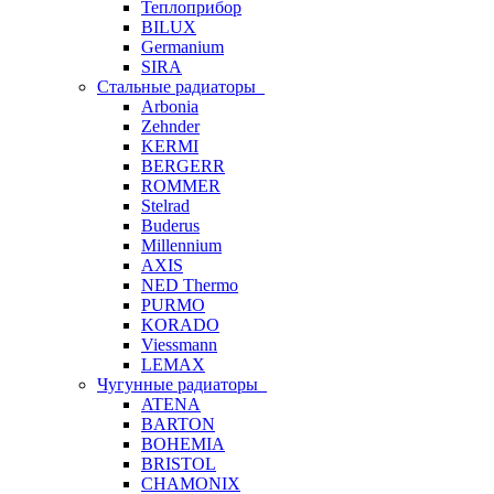
Теплоприбор
BILUX
Germanium
SIRA
Стальные радиаторы
Arbonia
Zehnder
KERMI
BERGERR
ROMMER
Stelrad
Buderus
Millennium
AXIS
NED Thermo
PURMO
KORADO
Viessmann
LEMAX
Чугунные радиаторы
ATENA
BARTON
BOHEMIA
BRISTOL
CHAMONIX