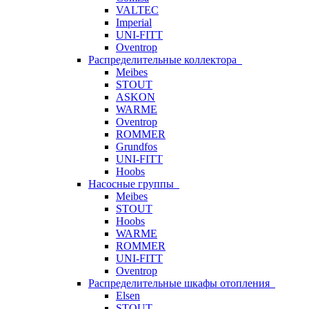
VALTEC
Imperial
UNI-FITT
Oventrop
Распределительные коллектора
Meibes
STOUT
ASKON
WARME
Oventrop
ROMMER
Grundfos
UNI-FITT
Hoobs
Насосные группы
Meibes
STOUT
Hoobs
WARME
ROMMER
UNI-FITT
Oventrop
Распределительные шкафы отопления
Elsen
STOUT