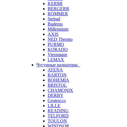
KERMI
BERGERR
ROMMER
Stelrad
Buderus
Millennium
AXIS
NED Thermo
PURMO
KORADO
Viessmann
LEMAX
Чугунные радиаторы
ATENA
BARTON
BOHEMIA
BRISTOL
CHAMONIX
DERBY
Grotescco
LILLE
READING
TELFORD
TOULON
WINDSOR