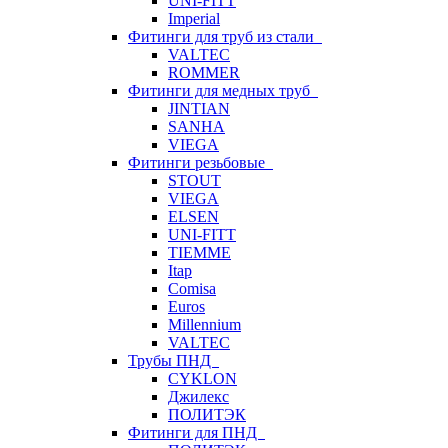
UNI-FITT
Imperial
Фитинги для труб из стали
VALTEC
ROMMER
Фитинги для медных труб
JINTIAN
SANHA
VIEGA
Фитинги резьбовые
STOUT
VIEGA
ELSEN
UNI-FITT
TIEMME
Itap
Comisa
Euros
Millennium
VALTEC
Трубы ПНД
CYKLON
Джилекс
ПОЛИТЭК
Фитинги для ПНД