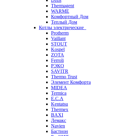
Dixis
Thermagent
WARME
Комфортный Дом
Теплый Дом
Котлы электрические
Protherm
Vaillant
STOUT
Kospel
ZOTA
Ferroli
РЭКО
SAVITR
Thermo Trust
Элемент Комфорта
MIDEA
Termica
E.C.A
Kentatsu
Thermex
BAXI
Лемакс
Navien
Бастион