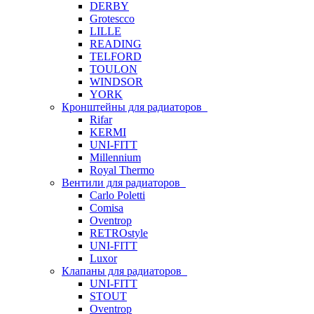
DERBY
Grotescco
LILLE
READING
TELFORD
TOULON
WINDSOR
YORK
Кронштейны для радиаторов
Rifar
KERMI
UNI-FITT
Millennium
Royal Thermo
Вентили для радиаторов
Carlo Poletti
Comisa
Oventrop
RETROstyle
UNI-FITT
Luxor
Клапаны для радиаторов
UNI-FITT
STOUT
Oventrop