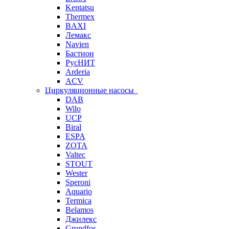
Kentatsu
Thermex
BAXI
Лемакс
Navien
Бастион
РусНИТ
Arderia
ACV
Циркуляционные насосы
DAB
Wilo
UCP
Biral
ESPA
ZOTA
Valtec
STOUT
Wester
Speroni
Aquario
Termica
Belamos
Джилекс
Grundfos