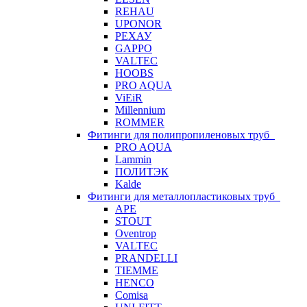
REHAU
UPONOR
РЕХАУ
GAPPO
VALTEC
HOOBS
PRO AQUA
ViEiR
Millennium
ROMMER
Фитинги для полипропиленовых труб
PRO AQUA
Lammin
ПОЛИТЭК
Kalde
Фитинги для металлопластиковых труб
APE
STOUT
Oventrop
VALTEC
PRANDELLI
TIEMME
HENCO
Comisa