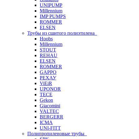
UNIPUMP
Millennium
IMP PUMPS
ROMMER
ELSEN
Трубы из сшитого полиэтилена
Hoobs
Millennium
STOUT
REHAU
ELSEN
ROMMER
GAPPO
РЕХАУ
ViEiR
UPONOR
TECE
Gekon
Giacomini
VALTEC
BERGERR
ICMA
UNI-FITT
Полипропиленовые трубы