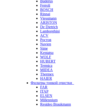
Buderus
Ferroli
BOSCH
Rinnai
Viessmann
ARISTON
De Dietrich
Lamborghini
ACV
Ростов
Navien
Sime
Kentatsu
WOLF
HUBERT
Termica
MIDEA
Thermex
HAIER
Фильтры тонкой очистки
FAR
ITAP
ELSEN
Millennium
Resideo Braukmann