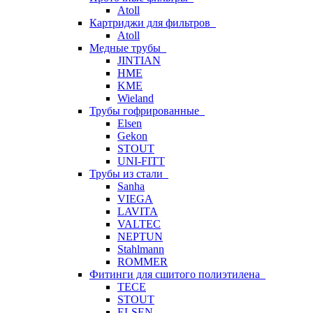
Atoll
Картриджи для фильтров
Atoll
Медные трубы
JINTIAN
HME
KME
Wieland
Трубы гофрированные
Elsen
Gekon
STOUT
UNI-FITT
Трубы из стали
Sanha
VIEGA
LAVITA
VALTEC
NEPTUN
Stahlmann
ROMMER
Фитинги для сшитого полиэтилена
TECE
STOUT
ELSEN