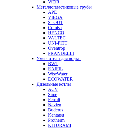
ViEiR
Металлопластиковые трубы
APE
VIEGA
STOUT
Comisa
HENCO
VALTEC
UNI-FITT
Oventrop
PRANDELLI
Умягчители для воды
BWT
RAIFIL
WiseWater
ECOWATER
Дизельные котлы
ACV
Sime
Ferroli
Navien
Buderus
Kentatsu
Protherm
KITURAMI