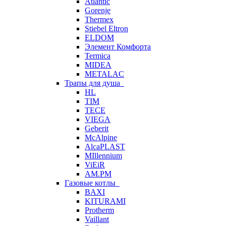
Atlantic
Gorenje
Thermex
Stiebel Eltron
ELDOM
Элемент Комфорта
Termica
MIDEA
METALAC
Трапы для душа
HL
TIM
TECE
VIEGA
Geberit
McAlpine
AlcaPLAST
MIllennium
ViEiR
AM.PM
Газовые котлы
BAXI
KITURAMI
Protherm
Vaillant