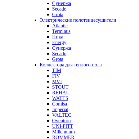
Сунержа
Secado
Grota
Электрические полотенцесушители
Atlantic
Terminus
Ника
Energy
Сунержа
Secado
Grota
Коллектора для теплого пола
TIM
FIV
MVI
STOUT
REHAU
WATTS
Comisa
Imperial
VALTEC
Oventrop
UNI-FITT
Millennium
ROMMER