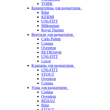
YORK
Кронштейны для радиаторов
Rifar
KERMI
UNI-FITT
Millennium
Royal Thermo
Вентили для радиаторов
Carlo Poletti
Comisa
Oventrop
RETROstyle
UNI-FITT
Luxor
Клапаны для радиаторов
UNI-FITT
STOUT
Oventrop
Comisa
Узлы для радиаторов
Comisa
Oventrop
REHAU
Rifar
STOUT