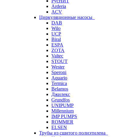
РусНИТ
Arderia
ACV
Циркуляционные насосы
DAB
Wilo
UCP
Biral
ESPA
ZOTA
Valtec
STOUT
Wester
Speroni
Aquario
Termica
Belamos
Джилекс
Grundfos
UNIPUMP
Millennium
IMP PUMPS
ROMMER
ELSEN
Трубы из сшитого полиэтилена