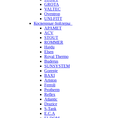
GROTA
VALTEC
Oventrop
UNI-FITT
Косвенные бойлеры
APAMET
ACV
STOUT
ROMMER
Hajdu
Elsen
Royal Thermo
Buderus
SUNSYSTEM
Gorenje
BAXI
Ariston
Ferroli
Protherm
Reflex
Atlantic
Drazice
S-Tank
E.C.A