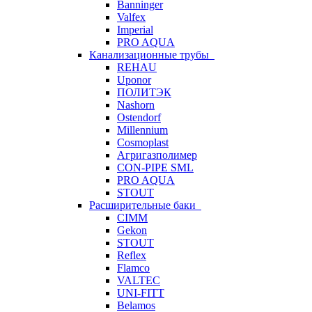
Banninger
Valfex
Imperial
PRO AQUA
Канализационные трубы
REHAU
Uponor
ПОЛИТЭК
Nashorn
Ostendorf
Millennium
Cosmoplast
Агригазполимер
CON-PIPE SML
PRO AQUA
STOUT
Расширительные баки
CIMM
Gekon
STOUT
Reflex
Flamco
VALTEC
UNI-FITT
Belamos