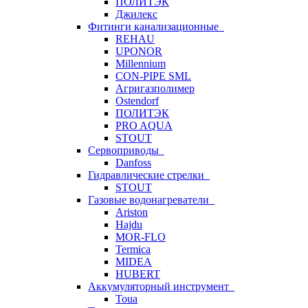
ПОЛИТЭК
Джилекс
Фитинги канализационные
REHAU
UPONOR
Millennium
CON-PIPE SML
Агригазполимер
Ostendorf
ПОЛИТЭК
PRO AQUA
STOUT
Сервоприводы
Danfoss
Гидравлические стрелки
STOUT
Газовые водонагреватели
Ariston
Hajdu
MOR-FLO
Termica
MIDEA
HUBERT
Аккумуляторный инструмент
Toua