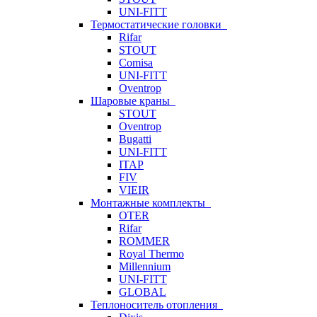
UNI-FITT
Термостатические головки
Rifar
STOUT
Comisa
UNI-FITT
Oventrop
Шаровые краны
STOUT
Oventrop
Bugatti
UNI-FITT
ITAP
FIV
VIEIR
Монтажные комплекты
OTER
Rifar
ROMMER
Royal Thermo
Millennium
UNI-FITT
GLOBAL
Теплоноситель отопления