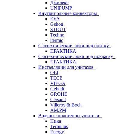
Джилекс
UNIPUMP
Внутрипольные конвекторы
EVA
Gekon
STOUT
Techno
itermic
Сантехнические люки под плитку
ПРАКТИКА
Сантехнические люки под покраску
ПРАКТИКА
Инсталляции для унитазов
OLI
TECE
VIEGA
Geberit
GROHE
Cersanit
Villeroy & Boch
AM.PM
Водяные полотенцесушители
Ника
Terminus
Energy