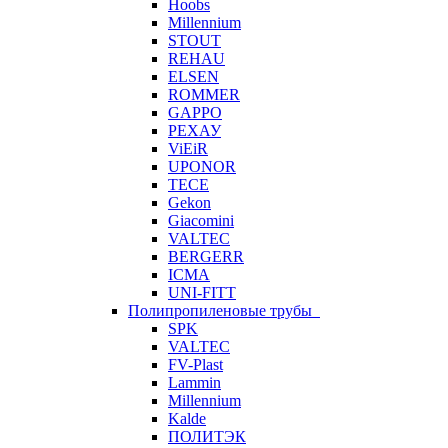
Hoobs
Millennium
STOUT
REHAU
ELSEN
ROMMER
GAPPO
РЕХАУ
ViEiR
UPONOR
TECE
Gekon
Giacomini
VALTEC
BERGERR
ICMA
UNI-FITT
Полипропиленовые трубы
SPK
VALTEC
FV-Plast
Lammin
Millennium
Kalde
ПОЛИТЭК