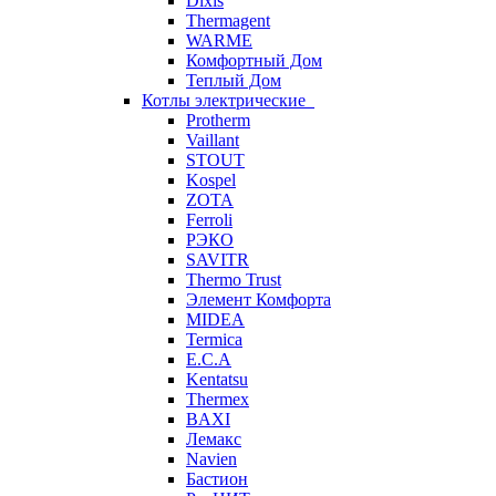
Dixis
Thermagent
WARME
Комфортный Дом
Теплый Дом
Котлы электрические
Protherm
Vaillant
STOUT
Kospel
ZOTA
Ferroli
РЭКО
SAVITR
Thermo Trust
Элемент Комфорта
MIDEA
Termica
E.C.A
Kentatsu
Thermex
BAXI
Лемакс
Navien
Бастион