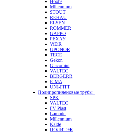
Hoobs
Millennium
STOUT
REHAU
ELSEN
ROMMER
GAPPO
РЕХАУ
ViEiR
UPONOR
TECE
Gekon
Giacomini
VALTEC
BERGERR
ICMA
UNI-FITT
Полипропиленовые трубы
SPK
VALTEC
FV-Plast
Lammin
Millennium
Kalde
ПОЛИТЭК