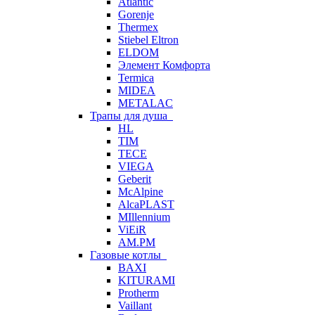
Atlantic
Gorenje
Thermex
Stiebel Eltron
ELDOM
Элемент Комфорта
Termica
MIDEA
METALAC
Трапы для душа
HL
TIM
TECE
VIEGA
Geberit
McAlpine
AlcaPLAST
MIllennium
ViEiR
AM.PM
Газовые котлы
BAXI
KITURAMI
Protherm
Vaillant