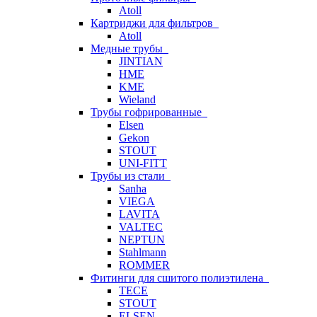
Atoll
Картриджи для фильтров
Atoll
Медные трубы
JINTIAN
HME
KME
Wieland
Трубы гофрированные
Elsen
Gekon
STOUT
UNI-FITT
Трубы из стали
Sanha
VIEGA
LAVITA
VALTEC
NEPTUN
Stahlmann
ROMMER
Фитинги для сшитого полиэтилена
TECE
STOUT
ELSEN