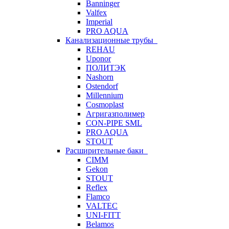
Banninger
Valfex
Imperial
PRO AQUA
Канализационные трубы
REHAU
Uponor
ПОЛИТЭК
Nashorn
Ostendorf
Millennium
Cosmoplast
Агригазполимер
CON-PIPE SML
PRO AQUA
STOUT
Расширительные баки
CIMM
Gekon
STOUT
Reflex
Flamco
VALTEC
UNI-FITT
Belamos