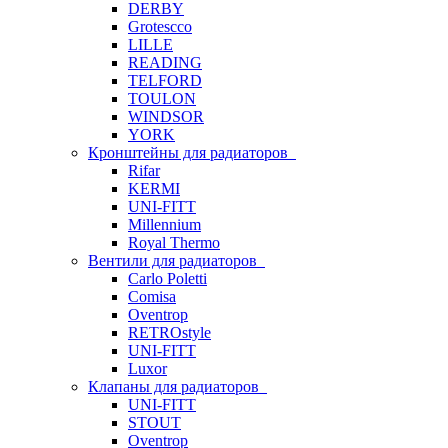
DERBY
Grotescco
LILLE
READING
TELFORD
TOULON
WINDSOR
YORK
Кронштейны для радиаторов
Rifar
KERMI
UNI-FITT
Millennium
Royal Thermo
Вентили для радиаторов
Carlo Poletti
Comisa
Oventrop
RETROstyle
UNI-FITT
Luxor
Клапаны для радиаторов
UNI-FITT
STOUT
Oventrop