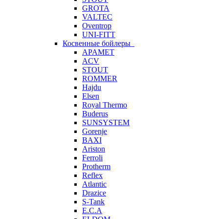
GROTA
VALTEC
Oventrop
UNI-FITT
Косвенные бойлеры
APAMET
ACV
STOUT
ROMMER
Hajdu
Elsen
Royal Thermo
Buderus
SUNSYSTEM
Gorenje
BAXI
Ariston
Ferroli
Protherm
Reflex
Atlantic
Drazice
S-Tank
E.C.A