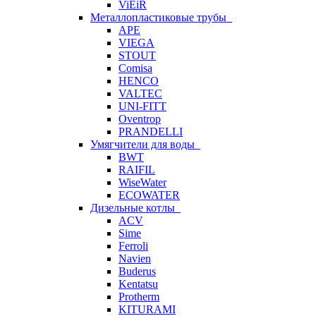
ViEiR
Металлопластиковые трубы
APE
VIEGA
STOUT
Comisa
HENCO
VALTEC
UNI-FITT
Oventrop
PRANDELLI
Умягчители для воды
BWT
RAIFIL
WiseWater
ECOWATER
Дизельные котлы
ACV
Sime
Ferroli
Navien
Buderus
Kentatsu
Protherm
KITURAMI