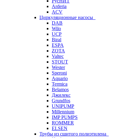
РусНИТ
Arderia
ACV
Циркуляционные насосы
DAB
Wilo
UCP
Biral
ESPA
ZOTA
Valtec
STOUT
Wester
Speroni
Aquario
Termica
Belamos
Джилекс
Grundfos
UNIPUMP
Millennium
IMP PUMPS
ROMMER
ELSEN
Трубы из сшитого полиэтилена