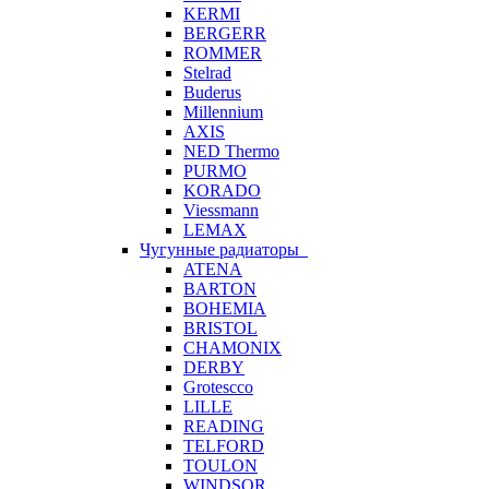
KERMI
BERGERR
ROMMER
Stelrad
Buderus
Millennium
AXIS
NED Thermo
PURMO
KORADO
Viessmann
LEMAX
Чугунные радиаторы
ATENA
BARTON
BOHEMIA
BRISTOL
CHAMONIX
DERBY
Grotescco
LILLE
READING
TELFORD
TOULON
WINDSOR