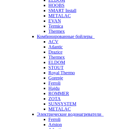
ELDOM
HOOBS
SMART Install
METALAC
EVAN
Termica
Thermex
Комбинированные бойлеры
ACV
Atlantic
Drazice
Thermex
ELDOM
STOUT
Royal Thermo
Gorenje
Ferroli
Hajdu
ROMMER
ZOTA
SUNSYSTEM
METALAC
Электрические водонагреватели
Ferroli
Ariston