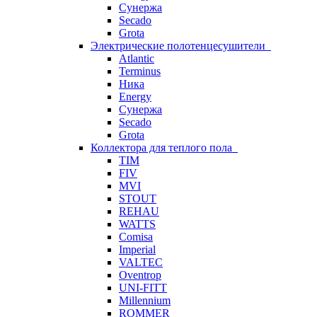
Сунержа
Secado
Grota
Электрические полотенцесушители
Atlantic
Terminus
Ника
Energy
Сунержа
Secado
Grota
Коллектора для теплого пола
TIM
FIV
MVI
STOUT
REHAU
WATTS
Comisa
Imperial
VALTEC
Oventrop
UNI-FITT
Millennium
ROMMER