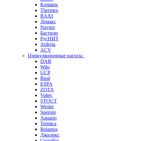
Kentatsu
Thermex
BAXI
Лемакс
Navien
Бастион
РусНИТ
Arderia
ACV
Циркуляционные насосы
DAB
Wilo
UCP
Biral
ESPA
ZOTA
Valtec
STOUT
Wester
Speroni
Aquario
Termica
Belamos
Джилекс
Grundfos