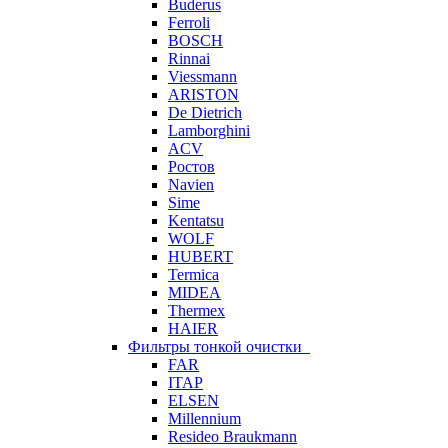
Buderus
Ferroli
BOSCH
Rinnai
Viessmann
ARISTON
De Dietrich
Lamborghini
ACV
Ростов
Navien
Sime
Kentatsu
WOLF
HUBERT
Termica
MIDEA
Thermex
HAIER
Фильтры тонкой очистки
FAR
ITAP
ELSEN
Millennium
Resideo Braukmann