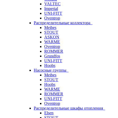
VALTEC
Imperial
UNI-FITT
Oventrop
Распределительные коллектора
Meibes
STOUT
ASKON
WARME
Oventrop
ROMMER
Grundfos
UNI-FITT
Hoobs
Насосные группы
Meibes
STOUT
Hoobs
WARME
ROMMER
UNI-FITT
Oventrop
Распределительные шкафы отопления
Elsen
STOUT