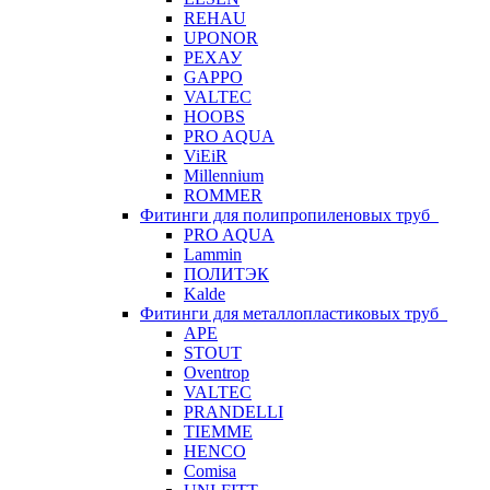
REHAU
UPONOR
РЕХАУ
GAPPO
VALTEC
HOOBS
PRO AQUA
ViEiR
Millennium
ROMMER
Фитинги для полипропиленовых труб
PRO AQUA
Lammin
ПОЛИТЭК
Kalde
Фитинги для металлопластиковых труб
APE
STOUT
Oventrop
VALTEC
PRANDELLI
TIEMME
HENCO
Comisa