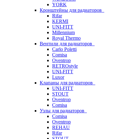
YORK
Кронштейны для радиаторов
Rifar
KERMI
UNI-FITT
Millennium
Royal Thermo
Вентили для радиаторов
Carlo Poletti
Comisa
Oventrop
RETROstyle
UNI-FITT
Luxor
Клапаны для радиаторов
UNI-FITT
STOUT
Oventrop
Comisa
Узлы для радиаторов
Comisa
Oventrop
REHAU
Rifar
STOUT