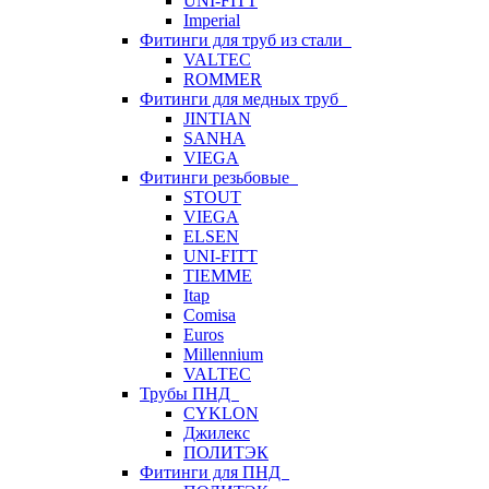
UNI-FITT
Imperial
Фитинги для труб из стали
VALTEC
ROMMER
Фитинги для медных труб
JINTIAN
SANHA
VIEGA
Фитинги резьбовые
STOUT
VIEGA
ELSEN
UNI-FITT
TIEMME
Itap
Comisa
Euros
Millennium
VALTEC
Трубы ПНД
CYKLON
Джилекс
ПОЛИТЭК
Фитинги для ПНД