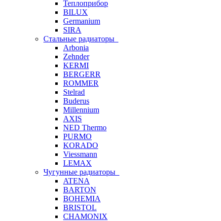
Теплоприбор
BILUX
Germanium
SIRA
Стальные радиаторы
Arbonia
Zehnder
KERMI
BERGERR
ROMMER
Stelrad
Buderus
Millennium
AXIS
NED Thermo
PURMO
KORADO
Viessmann
LEMAX
Чугунные радиаторы
ATENA
BARTON
BOHEMIA
BRISTOL
CHAMONIX