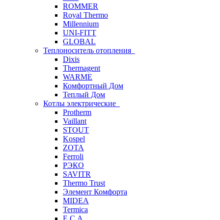
ROMMER
Royal Thermo
Millennium
UNI-FITT
GLOBAL
Теплоноситель отопления
Dixis
Thermagent
WARME
Комфортный Дом
Теплый Дом
Котлы электрические
Protherm
Vaillant
STOUT
Kospel
ZOTA
Ferroli
РЭКО
SAVITR
Thermo Trust
Элемент Комфорта
MIDEA
Termica
E.C.A