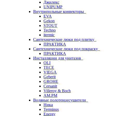
Джилекс
UNIPUMP
Внутрипольные конвекторы
EVA
Gekon
STOUT
Techno
itermic
Сантехнические люки под плитку
ПРАКТИКА
Сантехнические люки под покраску
ПРАКТИКА
Инсталляции для унитазов
OLI
TECE
VIEGA
Geberit
GROHE
Cersanit
Villeroy & Boch
AM.PM
Водяные полотенцесушители
Ника
Terminus
Energy