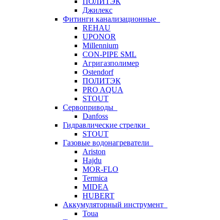
ПОЛИТЭК
Джилекс
Фитинги канализационные
REHAU
UPONOR
Millennium
CON-PIPE SML
Агригазполимер
Ostendorf
ПОЛИТЭК
PRO AQUA
STOUT
Сервоприводы
Danfoss
Гидравлические стрелки
STOUT
Газовые водонагреватели
Ariston
Hajdu
MOR-FLO
Termica
MIDEA
HUBERT
Аккумуляторный инструмент
Toua