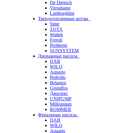
De Dietrich
Viessmann
Lamborghini
Твердотопливные котлы
Sime
ZOTA
Wattek
Ferroli
Protherm
SUNSYSTEM
Дренажные насосы
DAB
WILO
Aquario
Pedrollo
Belamos
Grundfos
Джилекс
UNIPUMP
Millennium
ROMMER
Фекальные насосы
DAB
WILO
Aquario