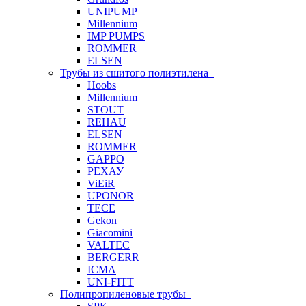
UNIPUMP
Millennium
IMP PUMPS
ROMMER
ELSEN
Трубы из сшитого полиэтилена
Hoobs
Millennium
STOUT
REHAU
ELSEN
ROMMER
GAPPO
РЕХАУ
ViEiR
UPONOR
TECE
Gekon
Giacomini
VALTEC
BERGERR
ICMA
UNI-FITT
Полипропиленовые трубы