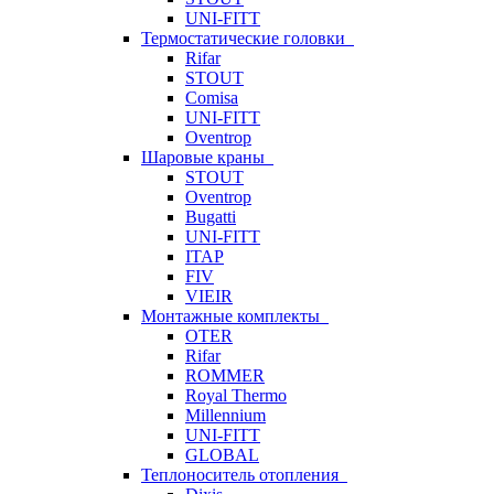
UNI-FITT
Термостатические головки
Rifar
STOUT
Comisa
UNI-FITT
Oventrop
Шаровые краны
STOUT
Oventrop
Bugatti
UNI-FITT
ITAP
FIV
VIEIR
Монтажные комплекты
OTER
Rifar
ROMMER
Royal Thermo
Millennium
UNI-FITT
GLOBAL
Теплоноситель отопления