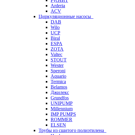
РусНИТ
Arderia
ACV
Циркуляционные насосы
DAB
Wilo
UCP
Biral
ESPA
ZOTA
Valtec
STOUT
Wester
Speroni
Aquario
Termica
Belamos
Джилекс
Grundfos
UNIPUMP
Millennium
IMP PUMPS
ROMMER
ELSEN
Трубы из сшитого полиэтилена