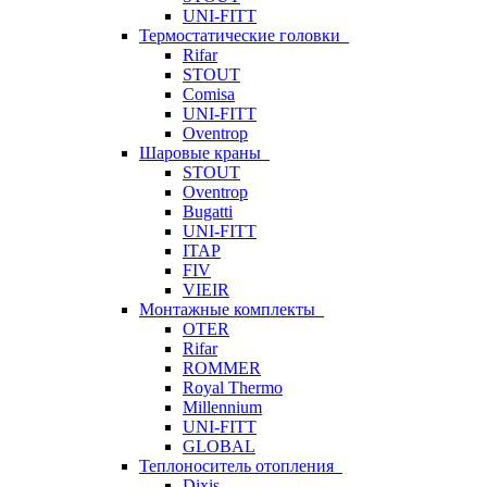
UNI-FITT
Термостатические головки
Rifar
STOUT
Comisa
UNI-FITT
Oventrop
Шаровые краны
STOUT
Oventrop
Bugatti
UNI-FITT
ITAP
FIV
VIEIR
Монтажные комплекты
OTER
Rifar
ROMMER
Royal Thermo
Millennium
UNI-FITT
GLOBAL
Теплоноситель отопления
Dixis