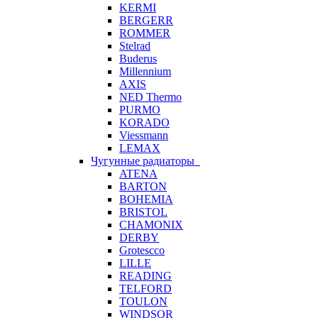
KERMI
BERGERR
ROMMER
Stelrad
Buderus
Millennium
AXIS
NED Thermo
PURMO
KORADO
Viessmann
LEMAX
Чугунные радиаторы
ATENA
BARTON
BOHEMIA
BRISTOL
CHAMONIX
DERBY
Grotescco
LILLE
READING
TELFORD
TOULON
WINDSOR