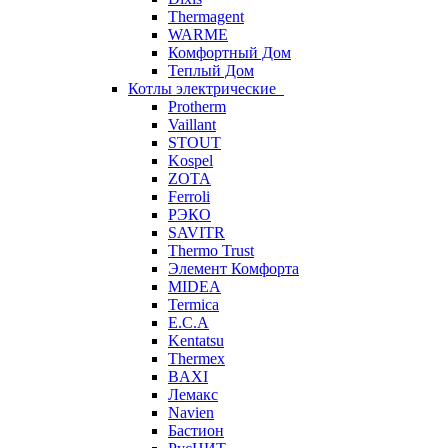
Thermagent
WARME
Комфортный Дом
Теплый Дом
Котлы электрические
Protherm
Vaillant
STOUT
Kospel
ZOTA
Ferroli
РЭКО
SAVITR
Thermo Trust
Элемент Комфорта
MIDEA
Termica
E.C.A
Kentatsu
Thermex
BAXI
Лемакс
Navien
Бастион