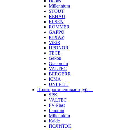
Hoobs
Millennium
STOUT
REHAU
ELSEN
ROMMER
GAPPO
РЕХАУ
ViEiR
UPONOR
TECE
Gekon
Giacomini
VALTEC
BERGERR
ICMA
UNI-FITT
Полипропиленовые трубы
SPK
VALTEC
FV-Plast
Lammin
Millennium
Kalde
ПОЛИТЭК