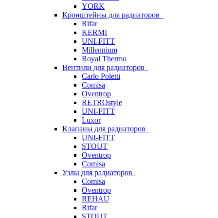
YORK
Кронштейны для радиаторов
Rifar
KERMI
UNI-FITT
Millennium
Royal Thermo
Вентили для радиаторов
Carlo Poletti
Comisa
Oventrop
RETROstyle
UNI-FITT
Luxor
Клапаны для радиаторов
UNI-FITT
STOUT
Oventrop
Comisa
Узлы для радиаторов
Comisa
Oventrop
REHAU
Rifar
STOUT