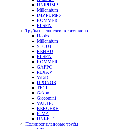
UNIPUMP
Millennium
IMP PUMPS
ROMMER
ELSEN
Трубы из сшитого полиэтилена
Hoobs
Millennium
STOUT
REHAU
ELSEN
ROMMER
GAPPO
РЕХАУ
ViEiR
UPONOR
TECE
Gekon
Giacomini
VALTEC
BERGERR
ICMA
UNI-FITT
Полипропиленовые трубы