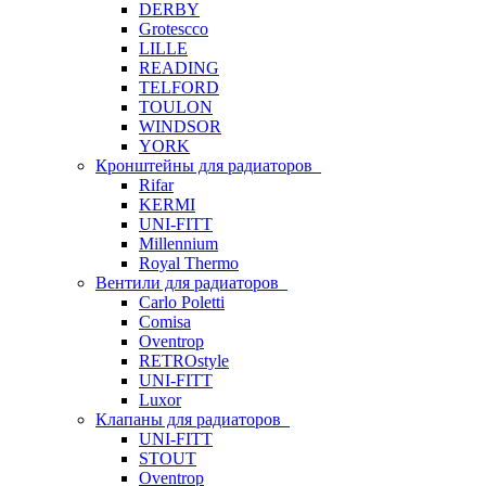
DERBY
Grotescco
LILLE
READING
TELFORD
TOULON
WINDSOR
YORK
Кронштейны для радиаторов
Rifar
KERMI
UNI-FITT
Millennium
Royal Thermo
Вентили для радиаторов
Carlo Poletti
Comisa
Oventrop
RETROstyle
UNI-FITT
Luxor
Клапаны для радиаторов
UNI-FITT
STOUT
Oventrop