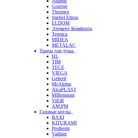
Atlantic
Gorenje
Thermex
Stiebel Eltron
ELDOM
Элемент Комфорта
Termica
MIDEA
METALAC
Трапы для душа
HL
TIM
TECE
VIEGA
Geberit
McAlpine
AlcaPLAST
MIllennium
ViEiR
AM.PM
Газовые котлы
BAXI
KITURAMI
Protherm
Vaillant