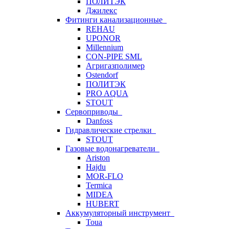
ПОЛИТЭК
Джилекс
Фитинги канализационные
REHAU
UPONOR
Millennium
CON-PIPE SML
Агригазполимер
Ostendorf
ПОЛИТЭК
PRO AQUA
STOUT
Сервоприводы
Danfoss
Гидравлические стрелки
STOUT
Газовые водонагреватели
Ariston
Hajdu
MOR-FLO
Termica
MIDEA
HUBERT
Аккумуляторный инструмент
Toua