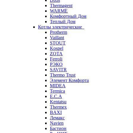
Dixis
Thermagent
WARME
Комфортный Дом
Теплый Дом
Котлы электрические
Protherm
Vaillant
STOUT
Kospel
ZOTA
Ferroli
РЭКО
SAVITR
Thermo Trust
Элемент Комфорта
MIDEA
Termica
E.C.A
Kentatsu
Thermex
BAXI
Лемакс
Navien
Бастион