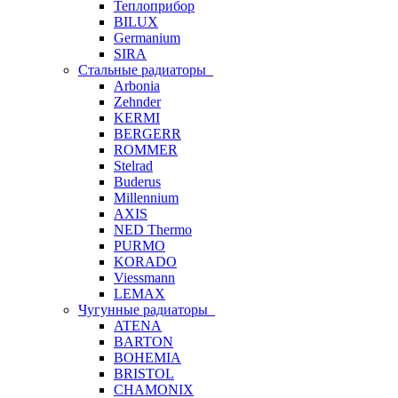
Теплоприбор
BILUX
Germanium
SIRA
Стальные радиаторы
Arbonia
Zehnder
KERMI
BERGERR
ROMMER
Stelrad
Buderus
Millennium
AXIS
NED Thermo
PURMO
KORADO
Viessmann
LEMAX
Чугунные радиаторы
ATENA
BARTON
BOHEMIA
BRISTOL
CHAMONIX