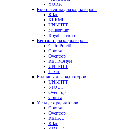
YORK
Кронштейны для радиаторов
Rifar
KERMI
UNI-FITT
Millennium
Royal Thermo
Вентили для радиаторов
Carlo Poletti
Comisa
Oventrop
RETROstyle
UNI-FITT
Luxor
Клапаны для радиаторов
UNI-FITT
STOUT
Oventrop
Comisa
Узлы для радиаторов
Comisa
Oventrop
REHAU
Rifar
STOUT