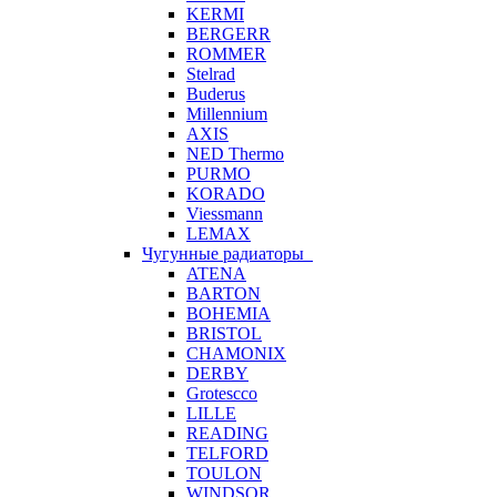
KERMI
BERGERR
ROMMER
Stelrad
Buderus
Millennium
AXIS
NED Thermo
PURMO
KORADO
Viessmann
LEMAX
Чугунные радиаторы
ATENA
BARTON
BOHEMIA
BRISTOL
CHAMONIX
DERBY
Grotescco
LILLE
READING
TELFORD
TOULON
WINDSOR