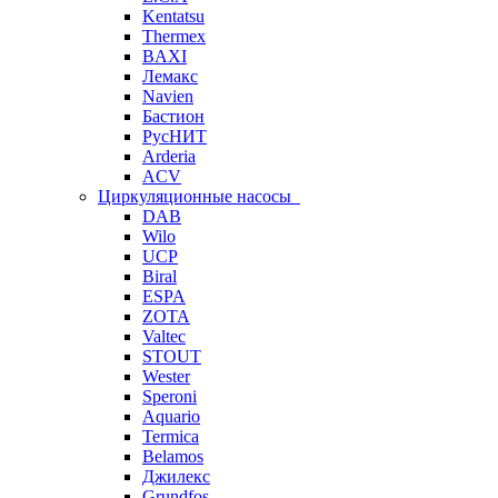
Kentatsu
Thermex
BAXI
Лемакс
Navien
Бастион
РусНИТ
Arderia
ACV
Циркуляционные насосы
DAB
Wilo
UCP
Biral
ESPA
ZOTA
Valtec
STOUT
Wester
Speroni
Aquario
Termica
Belamos
Джилекс
Grundfos