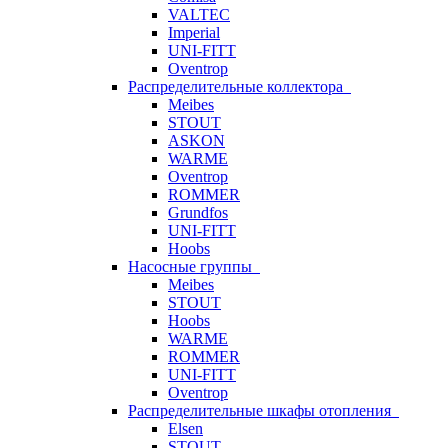
VALTEC
Imperial
UNI-FITT
Oventrop
Распределительные коллектора
Meibes
STOUT
ASKON
WARME
Oventrop
ROMMER
Grundfos
UNI-FITT
Hoobs
Насосные группы
Meibes
STOUT
Hoobs
WARME
ROMMER
UNI-FITT
Oventrop
Распределительные шкафы отопления
Elsen
STOUT