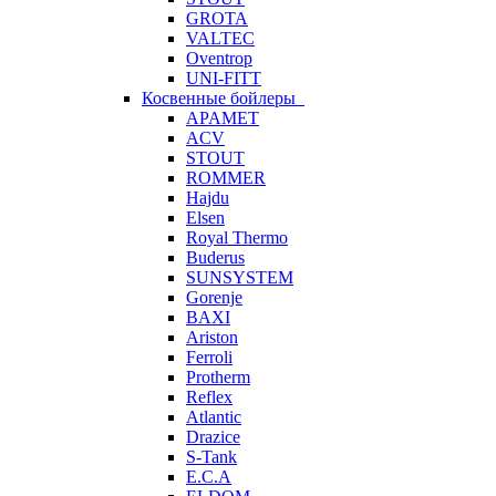
GROTA
VALTEC
Oventrop
UNI-FITT
Косвенные бойлеры
APAMET
ACV
STOUT
ROMMER
Hajdu
Elsen
Royal Thermo
Buderus
SUNSYSTEM
Gorenje
BAXI
Ariston
Ferroli
Protherm
Reflex
Atlantic
Drazice
S-Tank
E.C.A