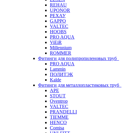
REHAU
UPONOR
РЕХАУ
GAPPO
VALTEC
HOOBS
PRO AQUA
ViEiR
Millennium
ROMMER
Фитинги для полипропиленовых труб
PRO AQUA
Lammin
ПОЛИТЭК
Kalde
Фитинги для металлопластиковых труб
APE
STOUT
Oventrop
VALTEC
PRANDELLI
TIEMME
HENCO
Comisa