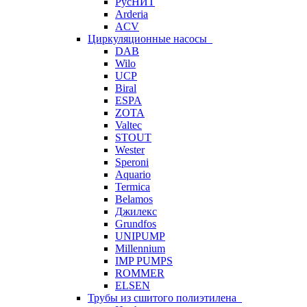
РусНИТ
Arderia
ACV
Циркуляционные насосы
DAB
Wilo
UCP
Biral
ESPA
ZOTA
Valtec
STOUT
Wester
Speroni
Aquario
Termica
Belamos
Джилекс
Grundfos
UNIPUMP
Millennium
IMP PUMPS
ROMMER
ELSEN
Трубы из сшитого полиэтилена