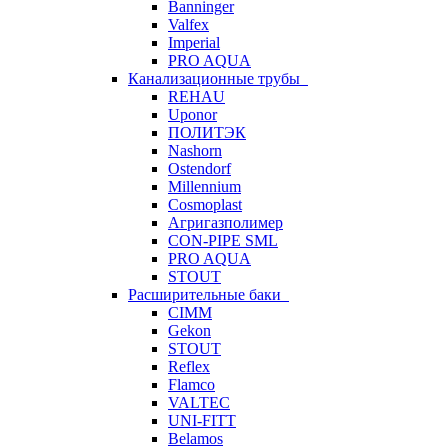
Banninger
Valfex
Imperial
PRO AQUA
Канализационные трубы
REHAU
Uponor
ПОЛИТЭК
Nashorn
Ostendorf
Millennium
Cosmoplast
Агригазполимер
CON-PIPE SML
PRO AQUA
STOUT
Расширительные баки
CIMM
Gekon
STOUT
Reflex
Flamco
VALTEC
UNI-FITT
Belamos