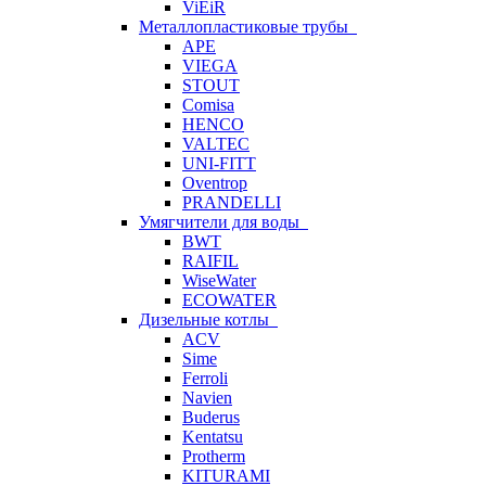
ViEiR
Металлопластиковые трубы
APE
VIEGA
STOUT
Comisa
HENCO
VALTEC
UNI-FITT
Oventrop
PRANDELLI
Умягчители для воды
BWT
RAIFIL
WiseWater
ECOWATER
Дизельные котлы
ACV
Sime
Ferroli
Navien
Buderus
Kentatsu
Protherm
KITURAMI