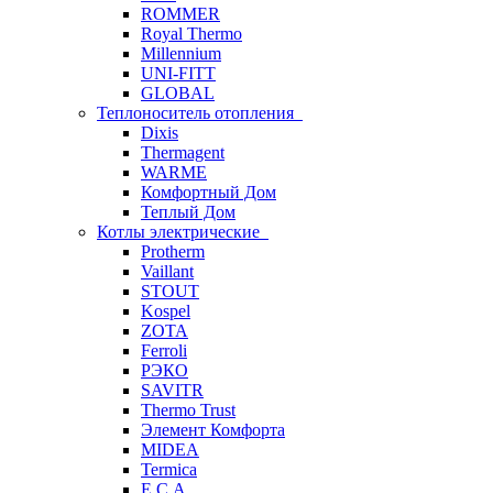
ROMMER
Royal Thermo
Millennium
UNI-FITT
GLOBAL
Теплоноситель отопления
Dixis
Thermagent
WARME
Комфортный Дом
Теплый Дом
Котлы электрические
Protherm
Vaillant
STOUT
Kospel
ZOTA
Ferroli
РЭКО
SAVITR
Thermo Trust
Элемент Комфорта
MIDEA
Termica
E.C.A