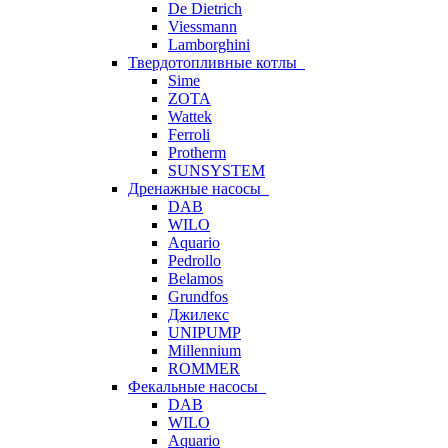
De Dietrich
Viessmann
Lamborghini
Твердотопливные котлы
Sime
ZOTA
Wattek
Ferroli
Protherm
SUNSYSTEM
Дренажные насосы
DAB
WILO
Aquario
Pedrollo
Belamos
Grundfos
Джилекс
UNIPUMP
Millennium
ROMMER
Фекальные насосы
DAB
WILO
Aquario