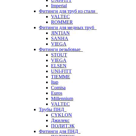
UNI-FITT
Imperial
Фитинги для труб из стали
VALTEC
ROMMER
Фитинги для медных труб
JINTIAN
SANHA
VIEGA
Фитинги резьбовые
STOUT
VIEGA
ELSEN
UNI-FITT
TIEMME
Itap
Comisa
Euros
Millennium
VALTEC
Трубы ПНД
CYKLON
Джилекс
ПОЛИТЭК
Фитинги для ПНД