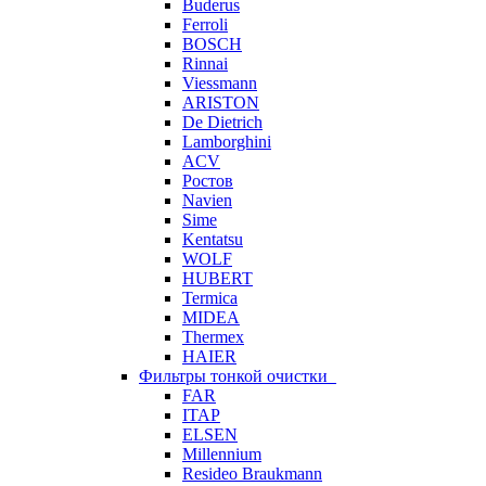
Buderus
Ferroli
BOSCH
Rinnai
Viessmann
ARISTON
De Dietrich
Lamborghini
ACV
Ростов
Navien
Sime
Kentatsu
WOLF
HUBERT
Termica
MIDEA
Thermex
HAIER
Фильтры тонкой очистки
FAR
ITAP
ELSEN
Millennium
Resideo Braukmann