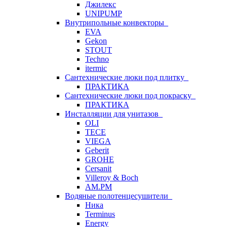
Джилекс
UNIPUMP
Внутрипольные конвекторы
EVA
Gekon
STOUT
Techno
itermic
Сантехнические люки под плитку
ПРАКТИКА
Сантехнические люки под покраску
ПРАКТИКА
Инсталляции для унитазов
OLI
TECE
VIEGA
Geberit
GROHE
Cersanit
Villeroy & Boch
AM.PM
Водяные полотенцесушители
Ника
Terminus
Energy