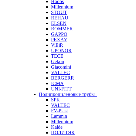
Hoobs
Millennium
STOUT
REHAU
ELSEN
ROMMER
GAPPO
РЕХАУ
ViEiR
UPONOR
TECE
Gekon
Giacomini
VALTEC
BERGERR
ICMA
UNI-FITT
Полипропиленовые трубы
SPK
VALTEC
FV-Plast
Lammin
Millennium
Kalde
ПОЛИТЭК