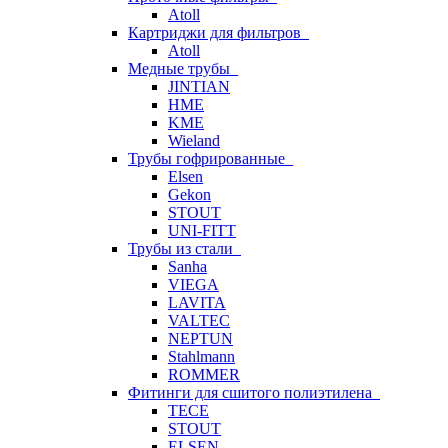
Atoll
Картриджи для фильтров
Atoll
Медные трубы
JINTIAN
HME
KME
Wieland
Трубы гофрированные
Elsen
Gekon
STOUT
UNI-FITT
Трубы из стали
Sanha
VIEGA
LAVITA
VALTEC
NEPTUN
Stahlmann
ROMMER
Фитинги для сшитого полиэтилена
TECE
STOUT
ELSEN