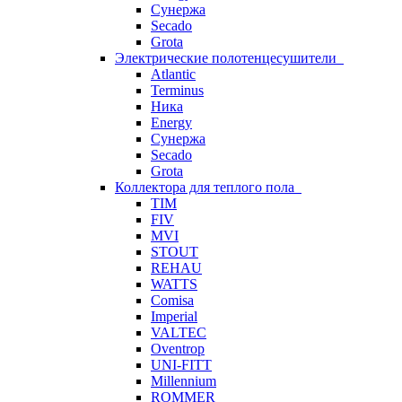
Сунержа
Secado
Grota
Электрические полотенцесушители
Atlantic
Terminus
Ника
Energy
Сунержа
Secado
Grota
Коллектора для теплого пола
TIM
FIV
MVI
STOUT
REHAU
WATTS
Comisa
Imperial
VALTEC
Oventrop
UNI-FITT
Millennium
ROMMER