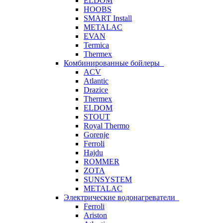
ELDOM
HOOBS
SMART Install
METALAC
EVAN
Termica
Thermex
Комбинированные бойлеры
ACV
Atlantic
Drazice
Thermex
ELDOM
STOUT
Royal Thermo
Gorenje
Ferroli
Hajdu
ROMMER
ZOTA
SUNSYSTEM
METALAC
Электрические водонагреватели
Ferroli
Ariston