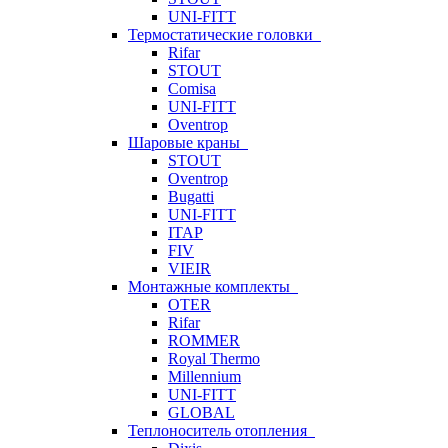
UNI-FITT
Термостатические головки
Rifar
STOUT
Comisa
UNI-FITT
Oventrop
Шаровые краны
STOUT
Oventrop
Bugatti
UNI-FITT
ITAP
FIV
VIEIR
Монтажные комплекты
OTER
Rifar
ROMMER
Royal Thermo
Millennium
UNI-FITT
GLOBAL
Теплоноситель отопления