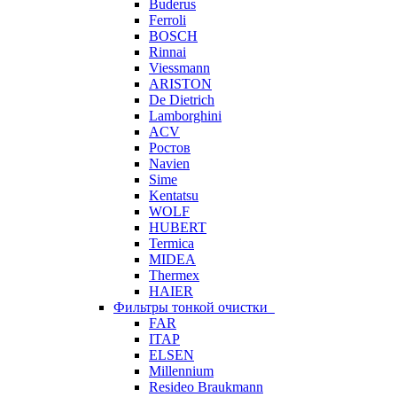
Buderus
Ferroli
BOSCH
Rinnai
Viessmann
ARISTON
De Dietrich
Lamborghini
ACV
Ростов
Navien
Sime
Kentatsu
WOLF
HUBERT
Termica
MIDEA
Thermex
HAIER
Фильтры тонкой очистки
FAR
ITAP
ELSEN
Millennium
Resideo Braukmann