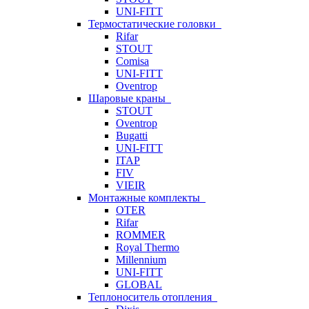
UNI-FITT
Термостатические головки
Rifar
STOUT
Comisa
UNI-FITT
Oventrop
Шаровые краны
STOUT
Oventrop
Bugatti
UNI-FITT
ITAP
FIV
VIEIR
Монтажные комплекты
OTER
Rifar
ROMMER
Royal Thermo
Millennium
UNI-FITT
GLOBAL
Теплоноситель отопления