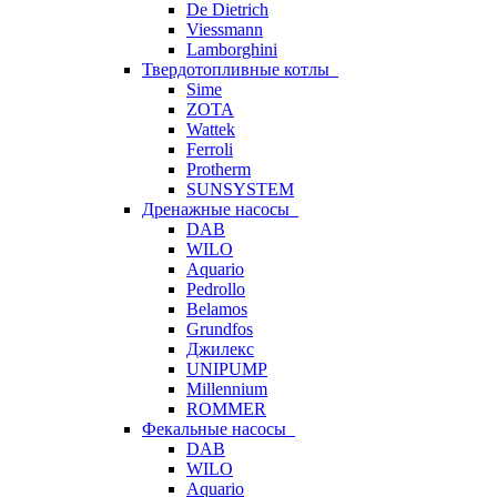
De Dietrich
Viessmann
Lamborghini
Твердотопливные котлы
Sime
ZOTA
Wattek
Ferroli
Protherm
SUNSYSTEM
Дренажные насосы
DAB
WILO
Aquario
Pedrollo
Belamos
Grundfos
Джилекс
UNIPUMP
Millennium
ROMMER
Фекальные насосы
DAB
WILO
Aquario