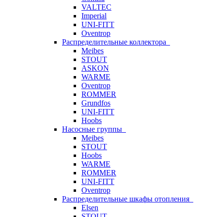
VALTEC
Imperial
UNI-FITT
Oventrop
Распределительные коллектора
Meibes
STOUT
ASKON
WARME
Oventrop
ROMMER
Grundfos
UNI-FITT
Hoobs
Насосные группы
Meibes
STOUT
Hoobs
WARME
ROMMER
UNI-FITT
Oventrop
Распределительные шкафы отопления
Elsen
STOUT