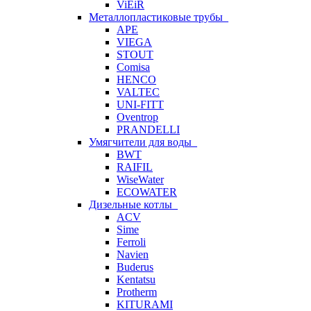
ViEiR
Металлопластиковые трубы
APE
VIEGA
STOUT
Comisa
HENCO
VALTEC
UNI-FITT
Oventrop
PRANDELLI
Умягчители для воды
BWT
RAIFIL
WiseWater
ECOWATER
Дизельные котлы
ACV
Sime
Ferroli
Navien
Buderus
Kentatsu
Protherm
KITURAMI