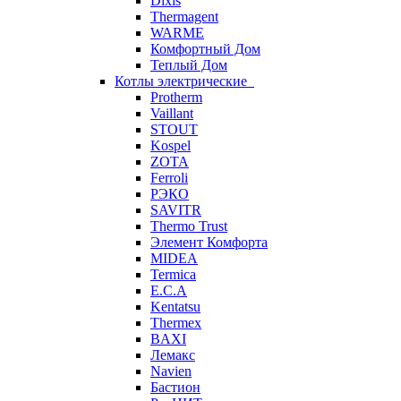
Dixis
Thermagent
WARME
Комфортный Дом
Теплый Дом
Котлы электрические
Protherm
Vaillant
STOUT
Kospel
ZOTA
Ferroli
РЭКО
SAVITR
Thermo Trust
Элемент Комфорта
MIDEA
Termica
E.C.A
Kentatsu
Thermex
BAXI
Лемакс
Navien
Бастион