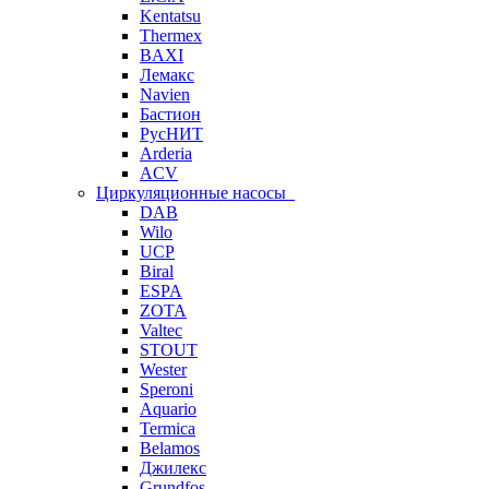
Kentatsu
Thermex
BAXI
Лемакс
Navien
Бастион
РусНИТ
Arderia
ACV
Циркуляционные насосы
DAB
Wilo
UCP
Biral
ESPA
ZOTA
Valtec
STOUT
Wester
Speroni
Aquario
Termica
Belamos
Джилекс
Grundfos