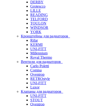
DERBY
Grotescco
LILLE
READING
TELFORD
TOULON
WINDSOR
YORK
Кронштейны для радиаторов
Rifar
KERMI
UNI-FITT
Millennium
Royal Thermo
Вентили для радиаторов
Carlo Poletti
Comisa
Oventrop
RETROstyle
UNI-FITT
Luxor
Клапаны для радиаторов
UNI-FITT
STOUT
Oventrop