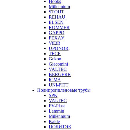
Hoobs
Millennium
STOUT
REHAU
ELSEN
ROMMER
GAPPO
РЕХАУ
ViEiR
UPONOR
TECE
Gekon
Giacomini
VALTEC
BERGERR
ICMA
UNI-FITT
Полипропиленовые трубы
SPK
VALTEC
FV-Plast
Lammin
Millennium
Kalde
ПОЛИТЭК