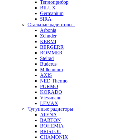
Теплоприбор
BILUX
Germanium
SIRA
Стальные радиаторы
Arbonia
Zehnder
KERMI
BERGERR
ROMMER
Stelrad
Buderus
Millennium
AXIS
NED Thermo
PURMO
KORADO
Viessmann
LEMAX
Чугунные радиаторы
ATENA
BARTON
BOHEMIA
BRISTOL
CHAMONIX