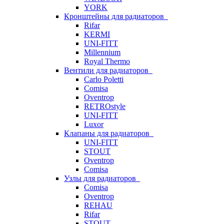
YORK
Кронштейны для радиаторов
Rifar
KERMI
UNI-FITT
Millennium
Royal Thermo
Вентили для радиаторов
Carlo Poletti
Comisa
Oventrop
RETROstyle
UNI-FITT
Luxor
Клапаны для радиаторов
UNI-FITT
STOUT
Oventrop
Comisa
Узлы для радиаторов
Comisa
Oventrop
REHAU
Rifar
STOUT