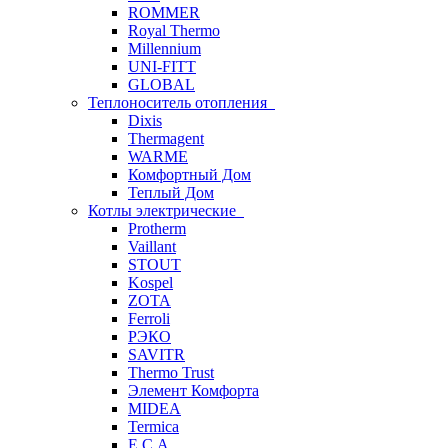
ROMMER
Royal Thermo
Millennium
UNI-FITT
GLOBAL
Теплоноситель отопления
Dixis
Thermagent
WARME
Комфортный Дом
Теплый Дом
Котлы электрические
Protherm
Vaillant
STOUT
Kospel
ZOTA
Ferroli
РЭКО
SAVITR
Thermo Trust
Элемент Комфорта
MIDEA
Termica
E.C.A