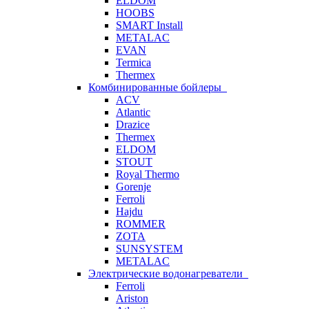
ELDOM
HOOBS
SMART Install
METALAC
EVAN
Termica
Thermex
Комбинированные бойлеры
ACV
Atlantic
Drazice
Thermex
ELDOM
STOUT
Royal Thermo
Gorenje
Ferroli
Hajdu
ROMMER
ZOTA
SUNSYSTEM
METALAC
Электрические водонагреватели
Ferroli
Ariston