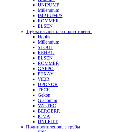
UNIPUMP
Millennium
IMP PUMPS
ROMMER
ELSEN
Трубы из сшитого полиэтилена
Hoobs
Millennium
STOUT
REHAU
ELSEN
ROMMER
GAPPO
РЕХАУ
ViEiR
UPONOR
TECE
Gekon
Giacomini
VALTEC
BERGERR
ICMA
UNI-FITT
Полипропиленовые трубы