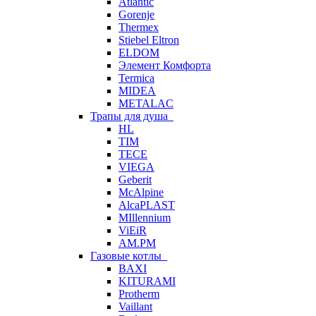
Atlantic
Gorenje
Thermex
Stiebel Eltron
ELDOM
Элемент Комфорта
Termica
MIDEA
METALAC
Трапы для душа
HL
TIM
TECE
VIEGA
Geberit
McAlpine
AlcaPLAST
MIllennium
ViEiR
AM.PM
Газовые котлы
BAXI
KITURAMI
Protherm
Vaillant