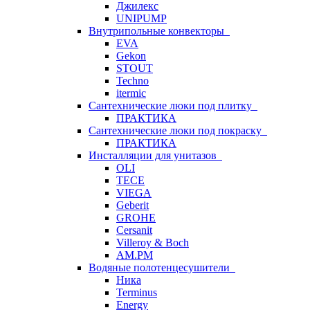
Джилекс
UNIPUMP
Внутрипольные конвекторы
EVA
Gekon
STOUT
Techno
itermic
Сантехнические люки под плитку
ПРАКТИКА
Сантехнические люки под покраску
ПРАКТИКА
Инсталляции для унитазов
OLI
TECE
VIEGA
Geberit
GROHE
Cersanit
Villeroy & Boch
AM.PM
Водяные полотенцесушители
Ника
Terminus
Energy