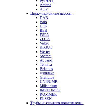
РусНИТ
Arderia
ACV
Циркуляционные насосы
DAB
Wilo
UCP
Biral
ESPA
ZOTA
Valtec
STOUT
Wester
Speroni
Aquario
Termica
Belamos
Джилекс
Grundfos
UNIPUMP
Millennium
IMP PUMPS
ROMMER
ELSEN
Трубы из сшитого полиэтилена