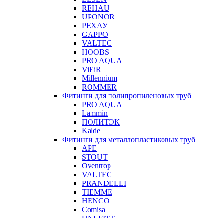
REHAU
UPONOR
РЕХАУ
GAPPO
VALTEC
HOOBS
PRO AQUA
ViEiR
Millennium
ROMMER
Фитинги для полипропиленовых труб
PRO AQUA
Lammin
ПОЛИТЭК
Kalde
Фитинги для металлопластиковых труб
APE
STOUT
Oventrop
VALTEC
PRANDELLI
TIEMME
HENCO
Comisa