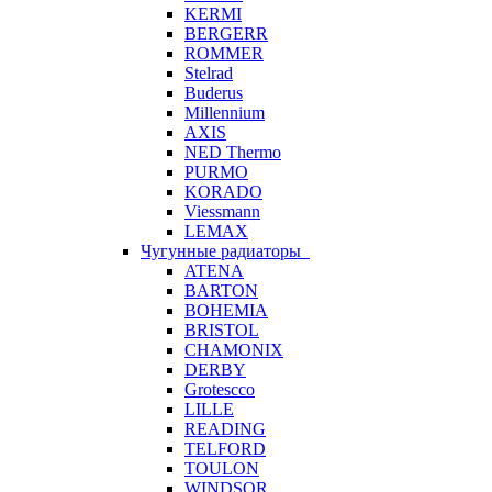
KERMI
BERGERR
ROMMER
Stelrad
Buderus
Millennium
AXIS
NED Thermo
PURMO
KORADO
Viessmann
LEMAX
Чугунные радиаторы
ATENA
BARTON
BOHEMIA
BRISTOL
CHAMONIX
DERBY
Grotescco
LILLE
READING
TELFORD
TOULON
WINDSOR