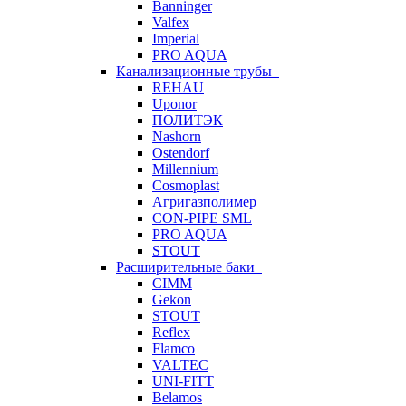
Banninger
Valfex
Imperial
PRO AQUA
Канализационные трубы
REHAU
Uponor
ПОЛИТЭК
Nashorn
Ostendorf
Millennium
Cosmoplast
Агригазполимер
CON-PIPE SML
PRO AQUA
STOUT
Расширительные баки
CIMM
Gekon
STOUT
Reflex
Flamco
VALTEC
UNI-FITT
Belamos