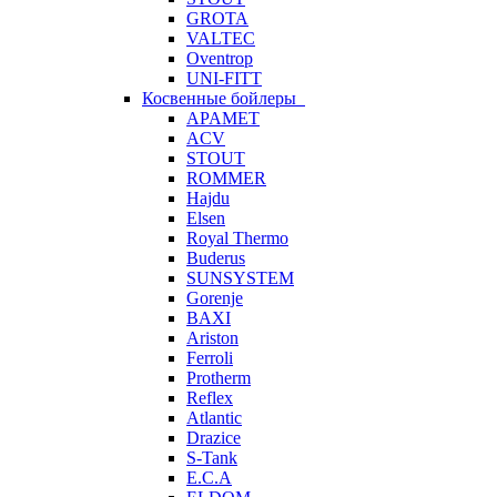
GROTA
VALTEC
Oventrop
UNI-FITT
Косвенные бойлеры
APAMET
ACV
STOUT
ROMMER
Hajdu
Elsen
Royal Thermo
Buderus
SUNSYSTEM
Gorenje
BAXI
Ariston
Ferroli
Protherm
Reflex
Atlantic
Drazice
S-Tank
E.C.A