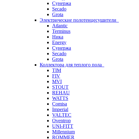
Сунержа
Secado
Grota
Электрические полотенцесушители
Atlantic
Terminus
Ника
Energy
Сунержа
Secado
Grota
Коллектора для теплого пола
TIM
FIV
MVI
STOUT
REHAU
WATTS
Comisa
Imperial
VALTEC
Oventrop
UNI-FITT
Millennium
ROMMER