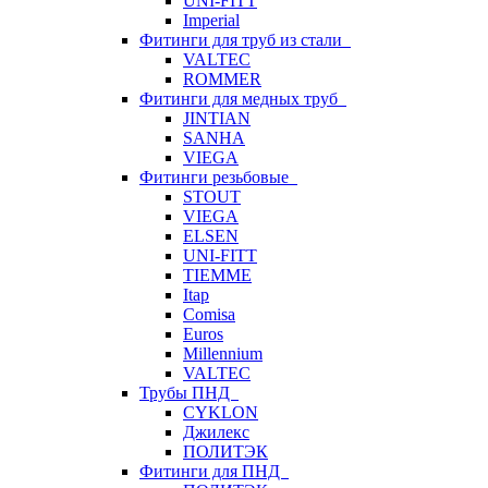
UNI-FITT
Imperial
Фитинги для труб из стали
VALTEC
ROMMER
Фитинги для медных труб
JINTIAN
SANHA
VIEGA
Фитинги резьбовые
STOUT
VIEGA
ELSEN
UNI-FITT
TIEMME
Itap
Comisa
Euros
Millennium
VALTEC
Трубы ПНД
CYKLON
Джилекс
ПОЛИТЭК
Фитинги для ПНД