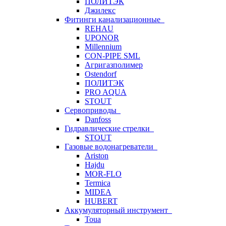
ПОЛИТЭК
Джилекс
Фитинги канализационные
REHAU
UPONOR
Millennium
CON-PIPE SML
Агригазполимер
Ostendorf
ПОЛИТЭК
PRO AQUA
STOUT
Сервоприводы
Danfoss
Гидравлические стрелки
STOUT
Газовые водонагреватели
Ariston
Hajdu
MOR-FLO
Termica
MIDEA
HUBERT
Аккумуляторный инструмент
Toua