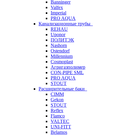
Banninger
Valfex
Imperial
PRO AQUA
Канализационные трубы
REHAU
Uponor
ПОЛИТЭК
Nashorn
Ostendorf
Millennium
Cosmoplast
Агригазполимер
CON-PIPE SML
PRO AQUA
STOUT
Расширительные баки
CIMM
Gekon
STOUT
Reflex
Flamco
VALTEC
UNI-FITT
Belamos