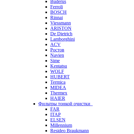
Buderus
Ferroli
BOSCH
Rinnai
Viessmann
ARISTON
De Dietrich
Lamborghini
ACV
Ростов
Navien
Sime
Kentatsu
WOLF
HUBERT
Termica
MIDEA
Thermex
HAIER
Фильтры тонкой очистки
FAR
ITAP
ELSEN
Millennium
Resideo Braukmann