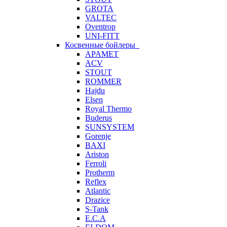
GROTA
VALTEC
Oventrop
UNI-FITT
Косвенные бойлеры
APAMET
ACV
STOUT
ROMMER
Hajdu
Elsen
Royal Thermo
Buderus
SUNSYSTEM
Gorenje
BAXI
Ariston
Ferroli
Protherm
Reflex
Atlantic
Drazice
S-Tank
E.C.A