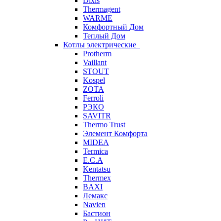
Dixis
Thermagent
WARME
Комфортный Дом
Теплый Дом
Котлы электрические
Protherm
Vaillant
STOUT
Kospel
ZOTA
Ferroli
РЭКО
SAVITR
Thermo Trust
Элемент Комфорта
MIDEA
Termica
E.C.A
Kentatsu
Thermex
BAXI
Лемакс
Navien
Бастион