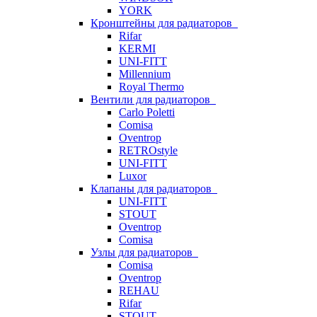
YORK
Кронштейны для радиаторов
Rifar
KERMI
UNI-FITT
Millennium
Royal Thermo
Вентили для радиаторов
Carlo Poletti
Comisa
Oventrop
RETROstyle
UNI-FITT
Luxor
Клапаны для радиаторов
UNI-FITT
STOUT
Oventrop
Comisa
Узлы для радиаторов
Comisa
Oventrop
REHAU
Rifar
STOUT