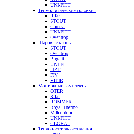
UNI-FITT
Термостатические головки
Rifar
STOUT
Comisa
UNI-FITT
Oventrop
Шаровые краны
STOUT
Oventrop
Bugatti
UNI-FITT
ITAP
FIV
VIEIR
Монтажные комплекты
OTER
Rifar
ROMMER
Royal Thermo
Millennium
UNI-FITT
GLOBAL
Теплоноситель отопления