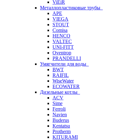
ViEiR
Металлопластиковые трубы
APE
VIEGA
STOUT
Comisa
HENCO
VALTEC
UNI-FITT
Oventrop
PRANDELLI
Умягчители для воды
BWT
RAIFIL
WiseWater
ECOWATER
Дизельные котлы
ACV
Sime
Ferroli
Navien
Buderus
Kentatsu
Protherm
KITURAMI