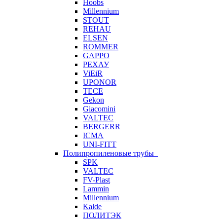
Hoobs
Millennium
STOUT
REHAU
ELSEN
ROMMER
GAPPO
РЕХАУ
ViEiR
UPONOR
TECE
Gekon
Giacomini
VALTEC
BERGERR
ICMA
UNI-FITT
Полипропиленовые трубы
SPK
VALTEC
FV-Plast
Lammin
Millennium
Kalde
ПОЛИТЭК