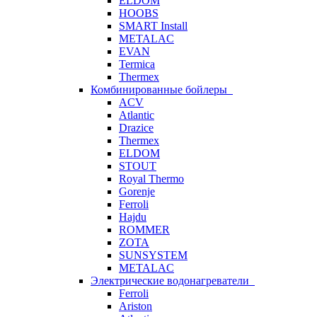
ELDOM
HOOBS
SMART Install
METALAC
EVAN
Termica
Thermex
Комбинированные бойлеры
ACV
Atlantic
Drazice
Thermex
ELDOM
STOUT
Royal Thermo
Gorenje
Ferroli
Hajdu
ROMMER
ZOTA
SUNSYSTEM
METALAC
Электрические водонагреватели
Ferroli
Ariston