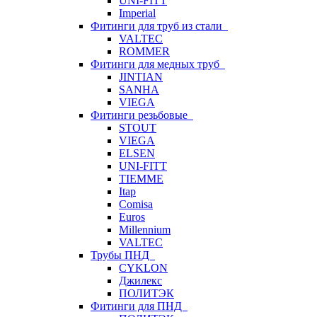
UNI-FITT
Imperial
Фитинги для труб из стали
VALTEC
ROMMER
Фитинги для медных труб
JINTIAN
SANHA
VIEGA
Фитинги резьбовые
STOUT
VIEGA
ELSEN
UNI-FITT
TIEMME
Itap
Comisa
Euros
Millennium
VALTEC
Трубы ПНД
CYKLON
Джилекс
ПОЛИТЭК
Фитинги для ПНД