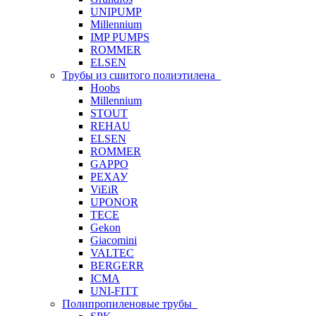
UNIPUMP
Millennium
IMP PUMPS
ROMMER
ELSEN
Трубы из сшитого полиэтилена
Hoobs
Millennium
STOUT
REHAU
ELSEN
ROMMER
GAPPO
РЕХАУ
ViEiR
UPONOR
TECE
Gekon
Giacomini
VALTEC
BERGERR
ICMA
UNI-FITT
Полипропиленовые трубы