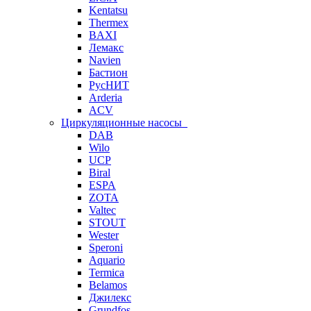
Kentatsu
Thermex
BAXI
Лемакс
Navien
Бастион
РусНИТ
Arderia
ACV
Циркуляционные насосы
DAB
Wilo
UCP
Biral
ESPA
ZOTA
Valtec
STOUT
Wester
Speroni
Aquario
Termica
Belamos
Джилекс
Grundfos