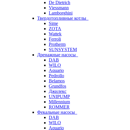
De Dietrich
Viessmann
Lamborghini
Твердотопливные котлы
Sime
ZOTA
Wattek
Ferroli
Protherm
SUNSYSTEM
Дренажные насосы
DAB
WILO
Aquario
Pedrollo
Belamos
Grundfos
Джилекс
UNIPUMP
Millennium
ROMMER
Фекальные насосы
DAB
WILO
Aquario