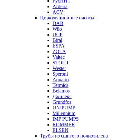
РусНИТ
Arderia
ACV
Циркуляционные насосы
DAB
Wilo
UCP
Biral
ESPA
ZOTA
Valtec
STOUT
Wester
Speroni
Aquario
Termica
Belamos
Джилекс
Grundfos
UNIPUMP
Millennium
IMP PUMPS
ROMMER
ELSEN
Трубы из сшитого полиэтилена