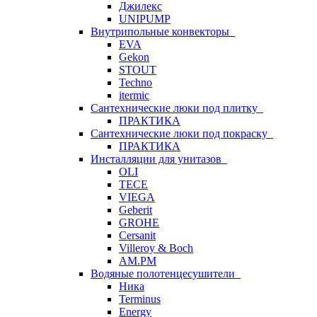
Джилекс
UNIPUMP
Внутрипольные конвекторы
EVA
Gekon
STOUT
Techno
itermic
Сантехнические люки под плитку
ПРАКТИКА
Сантехнические люки под покраску
ПРАКТИКА
Инсталляции для унитазов
OLI
TECE
VIEGA
Geberit
GROHE
Cersanit
Villeroy & Boch
AM.PM
Водяные полотенцесушители
Ника
Terminus
Energy