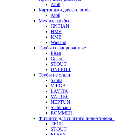
Atoll
Картриджи для фильтров
Atoll
Медные трубы
JINTIAN
HME
KME
Wieland
Трубы гофрированные
Elsen
Gekon
STOUT
UNI-FITT
Трубы из стали
Sanha
VIEGA
LAVITA
VALTEC
NEPTUN
Stahlmann
ROMMER
Фитинги для сшитого полиэтилена
TECE
STOUT
ELSEN