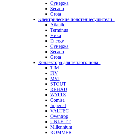
Сунержа
Secado
Grota
Электрические полотенцесушители
Atlantic
Terminus
Ника
Energy
Сунержа
Secado
Grota
Коллектора для теплого пола
TIM
FIV
MVI
STOUT
REHAU
WATTS
Comisa
Imperial
VALTEC
Oventrop
UNI-FITT
Millennium
ROMMER