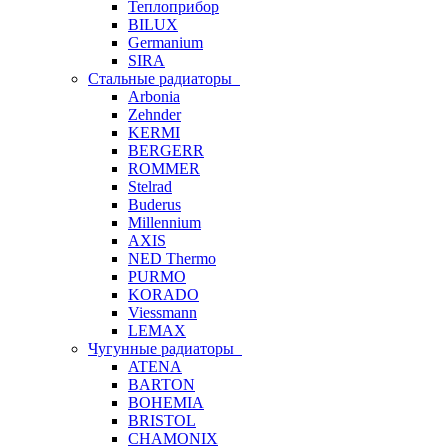
Теплоприбор
BILUX
Germanium
SIRA
Стальные радиаторы
Arbonia
Zehnder
KERMI
BERGERR
ROMMER
Stelrad
Buderus
Millennium
AXIS
NED Thermo
PURMO
KORADO
Viessmann
LEMAX
Чугунные радиаторы
ATENA
BARTON
BOHEMIA
BRISTOL
CHAMONIX