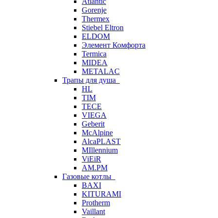
Atlantic
Gorenje
Thermex
Stiebel Eltron
ELDOM
Элемент Комфорта
Termica
MIDEA
METALAC
Трапы для душа
HL
TIM
TECE
VIEGA
Geberit
McAlpine
AlcaPLAST
MIllennium
ViEiR
AM.PM
Газовые котлы
BAXI
KITURAMI
Protherm
Vaillant