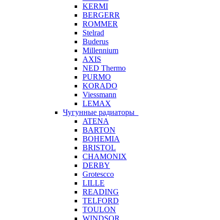
KERMI
BERGERR
ROMMER
Stelrad
Buderus
Millennium
AXIS
NED Thermo
PURMO
KORADO
Viessmann
LEMAX
Чугунные радиаторы
ATENA
BARTON
BOHEMIA
BRISTOL
CHAMONIX
DERBY
Grotescco
LILLE
READING
TELFORD
TOULON
WINDSOR