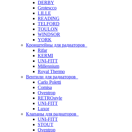
DERBY
Grotescco
LILLE
READING
TELFORD
TOULON
WINDSOR
YORK
Кронштейны для радиаторов
Rifar
KERMI
UNI-FITT
Millennium
Royal Thermo
Вентили для радиаторов
Carlo Poletti
Comisa
Oventrop
RETROstyle
UNI-FITT
Luxor
Клапаны для радиаторов
UNI-FITT
STOUT
Oventrop