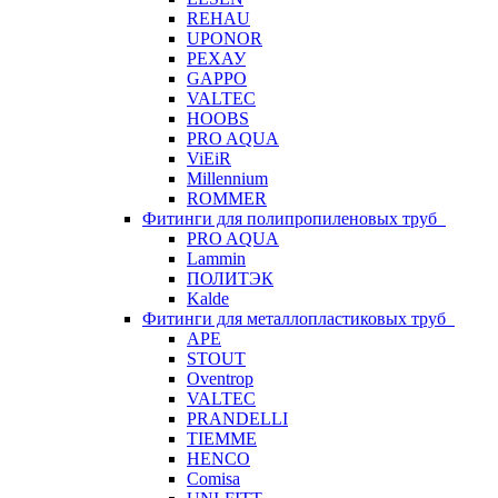
REHAU
UPONOR
РЕХАУ
GAPPO
VALTEC
HOOBS
PRO AQUA
ViEiR
Millennium
ROMMER
Фитинги для полипропиленовых труб
PRO AQUA
Lammin
ПОЛИТЭК
Kalde
Фитинги для металлопластиковых труб
APE
STOUT
Oventrop
VALTEC
PRANDELLI
TIEMME
HENCO
Comisa