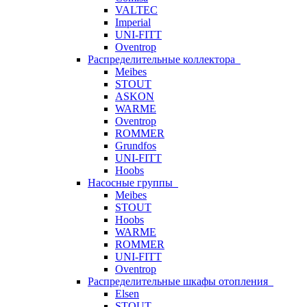
VALTEC
Imperial
UNI-FITT
Oventrop
Распределительные коллектора
Meibes
STOUT
ASKON
WARME
Oventrop
ROMMER
Grundfos
UNI-FITT
Hoobs
Насосные группы
Meibes
STOUT
Hoobs
WARME
ROMMER
UNI-FITT
Oventrop
Распределительные шкафы отопления
Elsen
STOUT