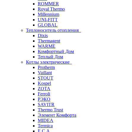
ROMMER
Royal Thermo
Millennium
UNI-FITT
GLOBAL
Теплоноситель отопления
Dixis
Thermagent
WARME
Комфортный Дом
Теплый Дом
Котлы электрические
Protherm
Vaillant
STOUT
Kospel
ZOTA
Ferroli
РЭКО
SAVITR
Thermo Trust
Элемент Комфорта
MIDEA
Termica
E.C.A