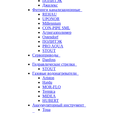
ПОЛИТЭК
Джилекс
Фитинги канализационные
REHAU
UPONOR
Millennium
CON-PIPE SML
Агригазполимер
Ostendorf
ПОЛИТЭК
PRO AQUA
STOUT
Сервоприводы
Danfoss
Гидравлические стрелки
STOUT
Газовые водонагреватели
Ariston
Hajdu
MOR-FLO
Termica
MIDEA
HUBERT
Аккумуляторный инструмент
Toua