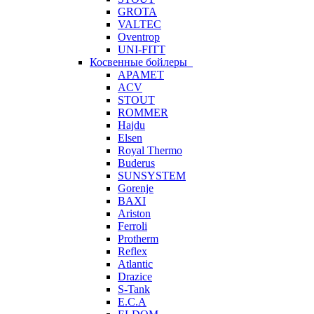
GROTA
VALTEC
Oventrop
UNI-FITT
Косвенные бойлеры
APAMET
ACV
STOUT
ROMMER
Hajdu
Elsen
Royal Thermo
Buderus
SUNSYSTEM
Gorenje
BAXI
Ariston
Ferroli
Protherm
Reflex
Atlantic
Drazice
S-Tank
E.C.A