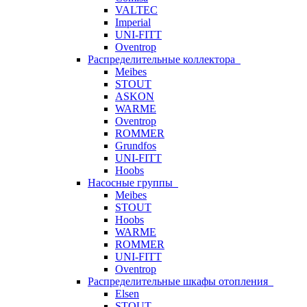
VALTEC
Imperial
UNI-FITT
Oventrop
Распределительные коллектора
Meibes
STOUT
ASKON
WARME
Oventrop
ROMMER
Grundfos
UNI-FITT
Hoobs
Насосные группы
Meibes
STOUT
Hoobs
WARME
ROMMER
UNI-FITT
Oventrop
Распределительные шкафы отопления
Elsen
STOUT