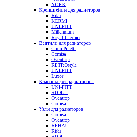
YORK
Кронштейны для радиаторов
Rifar
KERMI
UNI-FITT
Millennium
Royal Thermo
Вентили для радиаторов
Carlo Poletti
Comisa
Oventrop
RETROstyle
UNI-FITT
Luxor
Клапаны для радиаторов
UNI-FITT
STOUT
Oventrop
Comisa
Узлы для радиаторов
Comisa
Oventrop
REHAU
Rifar
STOUT