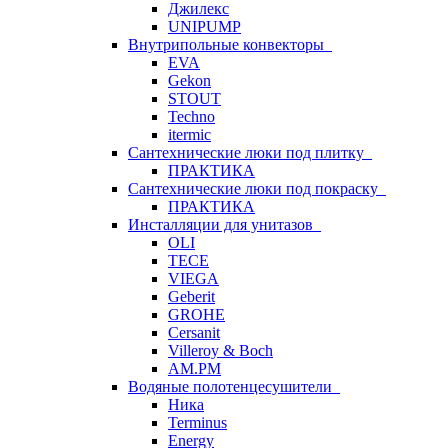
Джилекс
UNIPUMP
Внутрипольные конвекторы
EVA
Gekon
STOUT
Techno
itermic
Сантехнические люки под плитку
ПРАКТИКА
Сантехнические люки под покраску
ПРАКТИКА
Инсталляции для унитазов
OLI
TECE
VIEGA
Geberit
GROHE
Cersanit
Villeroy & Boch
AM.PM
Водяные полотенцесушители
Ника
Terminus
Energy