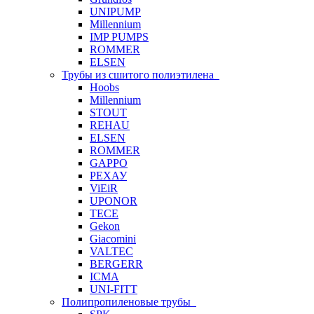
UNIPUMP
Millennium
IMP PUMPS
ROMMER
ELSEN
Трубы из сшитого полиэтилена
Hoobs
Millennium
STOUT
REHAU
ELSEN
ROMMER
GAPPO
РЕХАУ
ViEiR
UPONOR
TECE
Gekon
Giacomini
VALTEC
BERGERR
ICMA
UNI-FITT
Полипропиленовые трубы