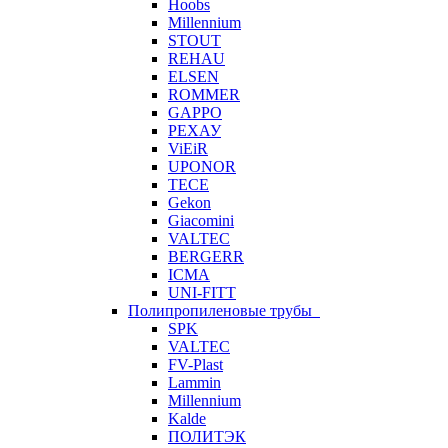
Hoobs
Millennium
STOUT
REHAU
ELSEN
ROMMER
GAPPO
РЕХАУ
ViEiR
UPONOR
TECE
Gekon
Giacomini
VALTEC
BERGERR
ICMA
UNI-FITT
Полипропиленовые трубы
SPK
VALTEC
FV-Plast
Lammin
Millennium
Kalde
ПОЛИТЭК