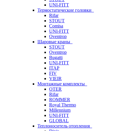
UNI-FITT
Термостатические головки
Rifar
STOUT
Comisa
UNI-FITT
Oventrop
Шаровые краны
STOUT
Oventrop
Bugatti
UNI-FITT
ITAP
FIV
VIEIR
Монтажные комплекты
OTER
Rifar
ROMMER
Royal Thermo
Millennium
UNI-FITT
GLOBAL
Теплоноситель отопления