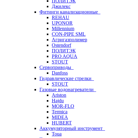
ПОЛИТЭК
Джилекс
Фитинги канализационные
REHAU
UPONOR
Millennium
CON-PIPE SML
Агригазполимер
Ostendorf
ПОЛИТЭК
PRO AQUA
STOUT
Сервоприводы
Danfoss
Гидравлические стрелки
STOUT
Газовые водонагреватели
Ariston
Hajdu
MOR-FLO
Termica
MIDEA
HUBERT
Аккумуляторный инструмент
Toua