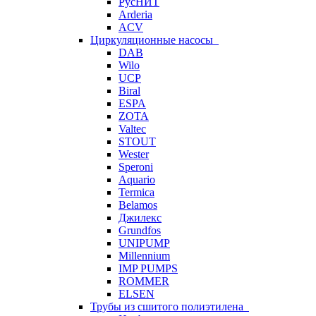
РусНИТ
Arderia
ACV
Циркуляционные насосы
DAB
Wilo
UCP
Biral
ESPA
ZOTA
Valtec
STOUT
Wester
Speroni
Aquario
Termica
Belamos
Джилекс
Grundfos
UNIPUMP
Millennium
IMP PUMPS
ROMMER
ELSEN
Трубы из сшитого полиэтилена