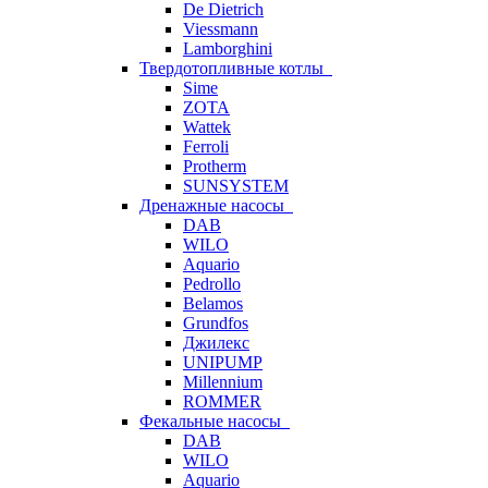
De Dietrich
Viessmann
Lamborghini
Твердотопливные котлы
Sime
ZOTA
Wattek
Ferroli
Protherm
SUNSYSTEM
Дренажные насосы
DAB
WILO
Aquario
Pedrollo
Belamos
Grundfos
Джилекс
UNIPUMP
Millennium
ROMMER
Фекальные насосы
DAB
WILO
Aquario