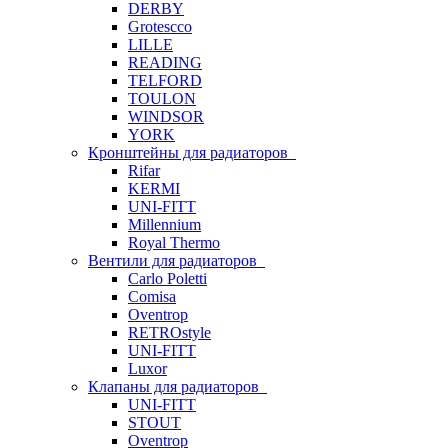
DERBY
Grotescco
LILLE
READING
TELFORD
TOULON
WINDSOR
YORK
Кронштейны для радиаторов
Rifar
KERMI
UNI-FITT
Millennium
Royal Thermo
Вентили для радиаторов
Carlo Poletti
Comisa
Oventrop
RETROstyle
UNI-FITT
Luxor
Клапаны для радиаторов
UNI-FITT
STOUT
Oventrop