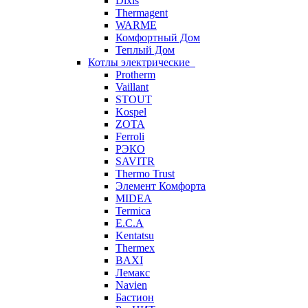
Dixis
Thermagent
WARME
Комфортный Дом
Теплый Дом
Котлы электрические
Protherm
Vaillant
STOUT
Kospel
ZOTA
Ferroli
РЭКО
SAVITR
Thermo Trust
Элемент Комфорта
MIDEA
Termica
E.C.A
Kentatsu
Thermex
BAXI
Лемакс
Navien
Бастион