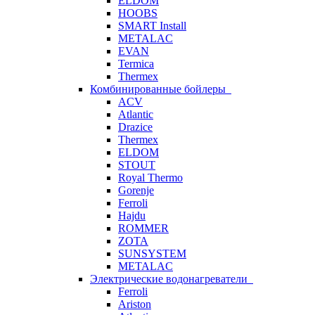
ELDOM
HOOBS
SMART Install
METALAC
EVAN
Termica
Thermex
Комбинированные бойлеры
ACV
Atlantic
Drazice
Thermex
ELDOM
STOUT
Royal Thermo
Gorenje
Ferroli
Hajdu
ROMMER
ZOTA
SUNSYSTEM
METALAC
Электрические водонагреватели
Ferroli
Ariston