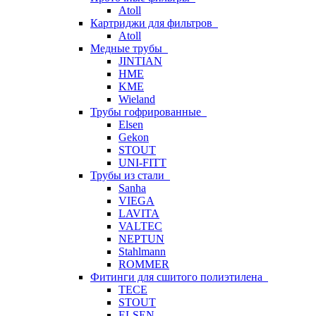
Atoll
Картриджи для фильтров
Atoll
Медные трубы
JINTIAN
HME
KME
Wieland
Трубы гофрированные
Elsen
Gekon
STOUT
UNI-FITT
Трубы из стали
Sanha
VIEGA
LAVITA
VALTEC
NEPTUN
Stahlmann
ROMMER
Фитинги для сшитого полиэтилена
TECE
STOUT
ELSEN