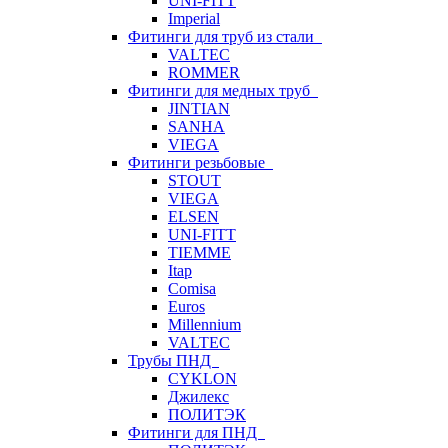
UNI-FITT
Imperial
Фитинги для труб из стали
VALTEC
ROMMER
Фитинги для медных труб
JINTIAN
SANHA
VIEGA
Фитинги резьбовые
STOUT
VIEGA
ELSEN
UNI-FITT
TIEMME
Itap
Comisa
Euros
Millennium
VALTEC
Трубы ПНД
CYKLON
Джилекс
ПОЛИТЭК
Фитинги для ПНД