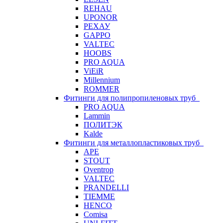
REHAU
UPONOR
РЕХАУ
GAPPO
VALTEC
HOOBS
PRO AQUA
ViEiR
Millennium
ROMMER
Фитинги для полипропиленовых труб
PRO AQUA
Lammin
ПОЛИТЭК
Kalde
Фитинги для металлопластиковых труб
APE
STOUT
Oventrop
VALTEC
PRANDELLI
TIEMME
HENCO
Comisa