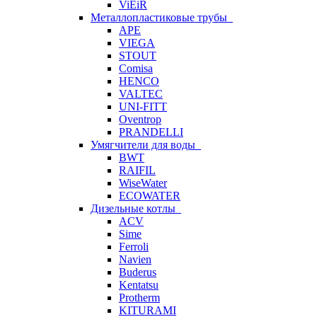
ViEiR
Металлопластиковые трубы
APE
VIEGA
STOUT
Comisa
HENCO
VALTEC
UNI-FITT
Oventrop
PRANDELLI
Умягчители для воды
BWT
RAIFIL
WiseWater
ECOWATER
Дизельные котлы
ACV
Sime
Ferroli
Navien
Buderus
Kentatsu
Protherm
KITURAMI