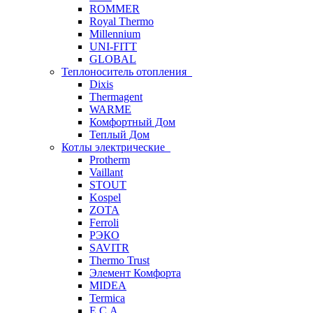
ROMMER
Royal Thermo
Millennium
UNI-FITT
GLOBAL
Теплоноситель отопления
Dixis
Thermagent
WARME
Комфортный Дом
Теплый Дом
Котлы электрические
Protherm
Vaillant
STOUT
Kospel
ZOTA
Ferroli
РЭКО
SAVITR
Thermo Trust
Элемент Комфорта
MIDEA
Termica
E.C.A