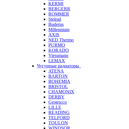
KERMI
BERGERR
ROMMER
Stelrad
Buderus
Millennium
AXIS
NED Thermo
PURMO
KORADO
Viessmann
LEMAX
Чугунные радиаторы
ATENA
BARTON
BOHEMIA
BRISTOL
CHAMONIX
DERBY
Grotescco
LILLE
READING
TELFORD
TOULON
WINDSOR