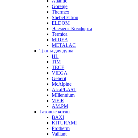
Atlantic
Gorenje
Thermex
Stiebel Eltron
ELDOM
Элемент Комфорта
Termica
MIDEA
METALAC
Трапы для душа
HL
TIM
TECE
VIEGA
Geberit
McAlpine
AlcaPLAST
MIllennium
ViEiR
AM.PM
Газовые котлы
BAXI
KITURAMI
Protherm
Vaillant