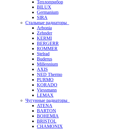
Теплоприбор
BILUX
Germanium
SIRA
Стальные радиаторы
Arbonia
Zehnder
KERMI
BERGERR
ROMMER
Stelrad
Buderus
Millennium
AXIS
NED Thermo
PURMO
KORADO
Viessmann
LEMAX
Чугунные радиаторы
ATENA
BARTON
BOHEMIA
BRISTOL
CHAMONIX