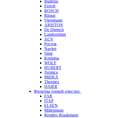
Buderus
Ferroli
BOSCH
Rinnai
Viessmann
ARISTON
De Dietrich
Lamborghini
ACV
Ростов
Navien
Sime
Kentatsu
WOLF
HUBERT
Termica
MIDEA
Thermex
HAIER
Фильтры тонкой очистки
FAR
ITAP
ELSEN
Millennium
Resideo Braukmann