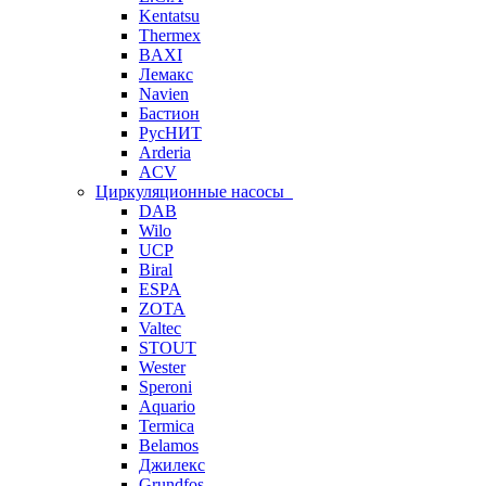
Kentatsu
Thermex
BAXI
Лемакс
Navien
Бастион
РусНИТ
Arderia
ACV
Циркуляционные насосы
DAB
Wilo
UCP
Biral
ESPA
ZOTA
Valtec
STOUT
Wester
Speroni
Aquario
Termica
Belamos
Джилекс
Grundfos