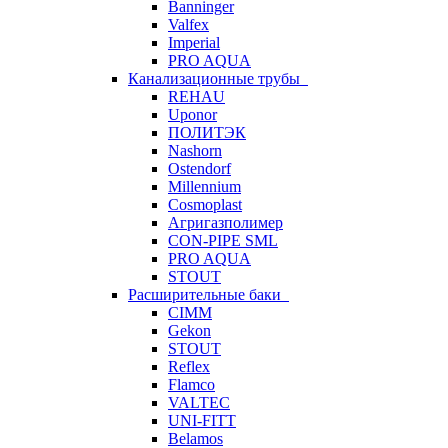
Banninger
Valfex
Imperial
PRO AQUA
Канализационные трубы
REHAU
Uponor
ПОЛИТЭК
Nashorn
Ostendorf
Millennium
Cosmoplast
Агригазполимер
CON-PIPE SML
PRO AQUA
STOUT
Расширительные баки
CIMM
Gekon
STOUT
Reflex
Flamco
VALTEC
UNI-FITT
Belamos