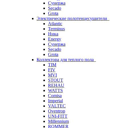
Сунержа
Secado
Grota
Электрические полотенцесушители
Atlantic
Terminus
Ника
Energy
Сунержа
Secado
Grota
Коллектора для теплого пола
TIM
FIV
MVI
STOUT
REHAU
WATTS
Comisa
Imperial
VALTEC
Oventrop
UNI-FITT
Millennium
ROMMER