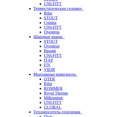
UNI-FITT
Термостатические головки
Rifar
STOUT
Comisa
UNI-FITT
Oventrop
Шаровые краны
STOUT
Oventrop
Bugatti
UNI-FITT
ITAP
FIV
VIEIR
Монтажные комплекты
OTER
Rifar
ROMMER
Royal Thermo
Millennium
UNI-FITT
GLOBAL
Теплоноситель отопления
Dixis