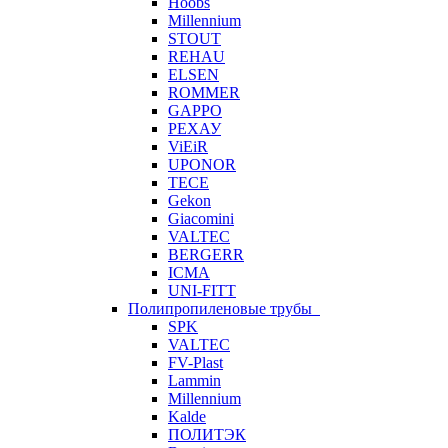
Hoobs
Millennium
STOUT
REHAU
ELSEN
ROMMER
GAPPO
РЕХАУ
ViEiR
UPONOR
TECE
Gekon
Giacomini
VALTEC
BERGERR
ICMA
UNI-FITT
Полипропиленовые трубы
SPK
VALTEC
FV-Plast
Lammin
Millennium
Kalde
ПОЛИТЭК