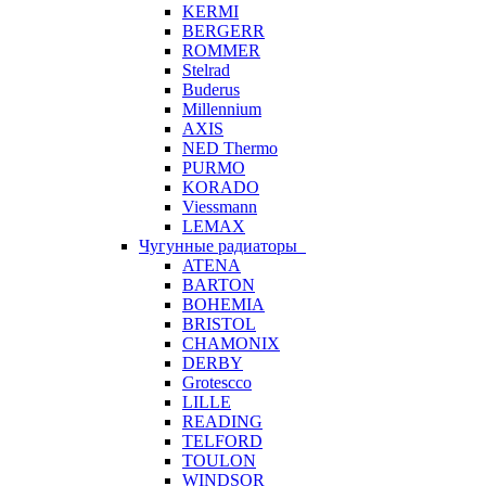
KERMI
BERGERR
ROMMER
Stelrad
Buderus
Millennium
AXIS
NED Thermo
PURMO
KORADO
Viessmann
LEMAX
Чугунные радиаторы
ATENA
BARTON
BOHEMIA
BRISTOL
CHAMONIX
DERBY
Grotescco
LILLE
READING
TELFORD
TOULON
WINDSOR