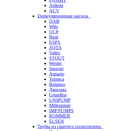
РусНИТ
Arderia
ACV
Циркуляционные насосы
DAB
Wilo
UCP
Biral
ESPA
ZOTA
Valtec
STOUT
Wester
Speroni
Aquario
Termica
Belamos
Джилекс
Grundfos
UNIPUMP
Millennium
IMP PUMPS
ROMMER
ELSEN
Трубы из сшитого полиэтилена