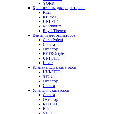
YORK
Кронштейны для радиаторов
Rifar
KERMI
UNI-FITT
Millennium
Royal Thermo
Вентили для радиаторов
Carlo Poletti
Comisa
Oventrop
RETROstyle
UNI-FITT
Luxor
Клапаны для радиаторов
UNI-FITT
STOUT
Oventrop
Comisa
Узлы для радиаторов
Comisa
Oventrop
REHAU
Rifar
STOUT