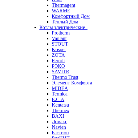
Thermagent
WARME
Комфортный Дом
Теплый Дом
Котлы электрические
Protherm
Vaillant
STOUT
Kospel
ZOTA
Ferroli
РЭКО
SAVITR
Thermo Trust
Элемент Комфорта
MIDEA
Termica
E.C.A
Kentatsu
Thermex
BAXI
Лемакс
Navien
Бастион