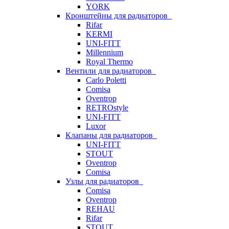
YORK
Кронштейны для радиаторов
Rifar
KERMI
UNI-FITT
Millennium
Royal Thermo
Вентили для радиаторов
Carlo Poletti
Comisa
Oventrop
RETROstyle
UNI-FITT
Luxor
Клапаны для радиаторов
UNI-FITT
STOUT
Oventrop
Comisa
Узлы для радиаторов
Comisa
Oventrop
REHAU
Rifar
STOUT