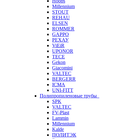
Hoobs
Millennium
STOUT
REHAU
ELSEN
ROMMER
GAPPO
РЕХАУ
ViEiR
UPONOR
TECE
Gekon
Giacomini
VALTEC
BERGERR
ICMA
UNI-FITT
Полипропиленовые трубы
SPK
VALTEC
FV-Plast
Lammin
Millennium
Kalde
ПОЛИТЭК