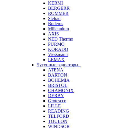
KERMI
BERGERR
ROMMER
Stelrad
Buderus
Millennium
AXIS
NED Thermo
PURMO
KORADO
Viessmann
LEMAX
Чугунные радиаторы
ATENA
BARTON
BOHEMIA
BRISTOL
CHAMONIX
DERBY
Grotescco
LILLE
READING
TELFORD
TOULON
WINDSOR