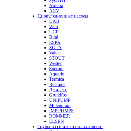
РусНИТ
Arderia
ACV
Циркуляционные насосы
DAB
Wilo
UCP
Biral
ESPA
ZOTA
Valtec
STOUT
Wester
Speroni
Aquario
Termica
Belamos
Джилекс
Grundfos
UNIPUMP
Millennium
IMP PUMPS
ROMMER
ELSEN
Трубы из сшитого полиэтилена