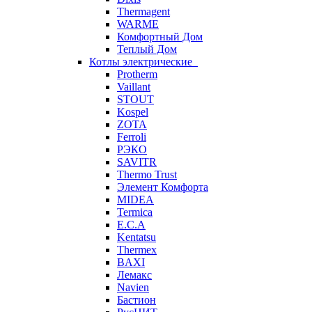
Thermagent
WARME
Комфортный Дом
Теплый Дом
Котлы электрические
Protherm
Vaillant
STOUT
Kospel
ZOTA
Ferroli
РЭКО
SAVITR
Thermo Trust
Элемент Комфорта
MIDEA
Termica
E.C.A
Kentatsu
Thermex
BAXI
Лемакс
Navien
Бастион