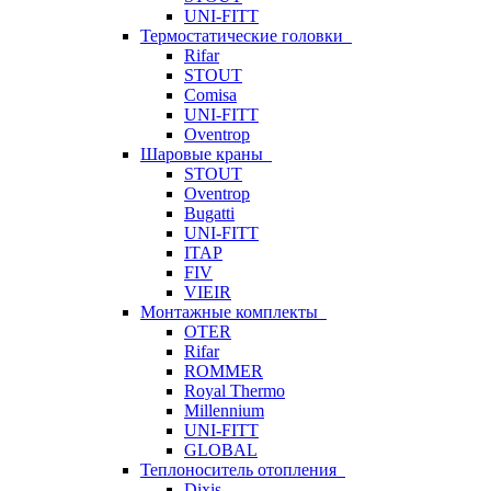
UNI-FITT
Термостатические головки
Rifar
STOUT
Comisa
UNI-FITT
Oventrop
Шаровые краны
STOUT
Oventrop
Bugatti
UNI-FITT
ITAP
FIV
VIEIR
Монтажные комплекты
OTER
Rifar
ROMMER
Royal Thermo
Millennium
UNI-FITT
GLOBAL
Теплоноситель отопления
Dixis