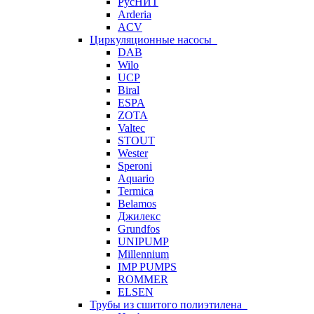
РусНИТ
Arderia
ACV
Циркуляционные насосы
DAB
Wilo
UCP
Biral
ESPA
ZOTA
Valtec
STOUT
Wester
Speroni
Aquario
Termica
Belamos
Джилекс
Grundfos
UNIPUMP
Millennium
IMP PUMPS
ROMMER
ELSEN
Трубы из сшитого полиэтилена