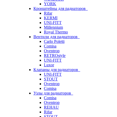
YORK
Кронштейны для радиаторов
Rifar
KERMI
UNI-FITT
Millennium
Royal Thermo
Вентили для радиаторов
Carlo Poletti
Comisa
Oventrop
RETROstyle
UNI-FITT
Luxor
Клапаны для радиаторов
UNI-FITT
STOUT
Oventrop
Comisa
Узлы для радиаторов
Comisa
Oventrop
REHAU
Rifar
STOUT