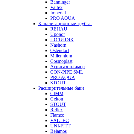
Banninger
Valfex
Imperial
PRO AQUA
Канализационные трубы
REHAU
Uponor
ПОЛИТЭК
Nashorn
Ostendorf
Millennium
Cosmoplast
Агригазполимер
CON-PIPE SML
PRO AQUA
STOUT
Расширительные баки
CIMM
Gekon
STOUT
Reflex
Flamco
VALTEC
UNI-FITT
Belamos