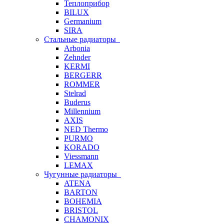
Теплоприбор
BILUX
Germanium
SIRA
Стальные радиаторы
Arbonia
Zehnder
KERMI
BERGERR
ROMMER
Stelrad
Buderus
Millennium
AXIS
NED Thermo
PURMO
KORADO
Viessmann
LEMAX
Чугунные радиаторы
ATENA
BARTON
BOHEMIA
BRISTOL
CHAMONIX