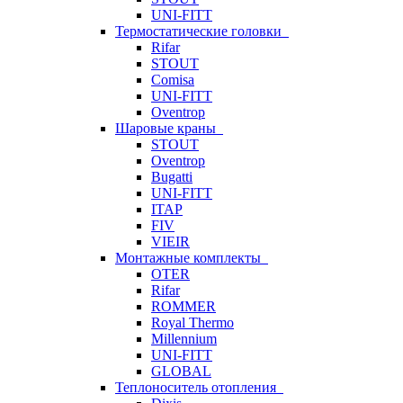
UNI-FITT
Термостатические головки
Rifar
STOUT
Comisa
UNI-FITT
Oventrop
Шаровые краны
STOUT
Oventrop
Bugatti
UNI-FITT
ITAP
FIV
VIEIR
Монтажные комплекты
OTER
Rifar
ROMMER
Royal Thermo
Millennium
UNI-FITT
GLOBAL
Теплоноситель отопления