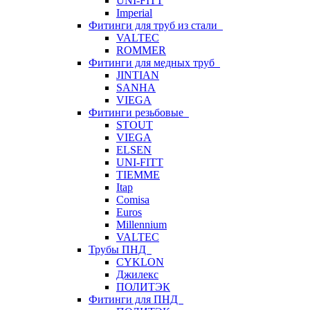
UNI-FITT
Imperial
Фитинги для труб из стали
VALTEC
ROMMER
Фитинги для медных труб
JINTIAN
SANHA
VIEGA
Фитинги резьбовые
STOUT
VIEGA
ELSEN
UNI-FITT
TIEMME
Itap
Comisa
Euros
Millennium
VALTEC
Трубы ПНД
CYKLON
Джилекс
ПОЛИТЭК
Фитинги для ПНД