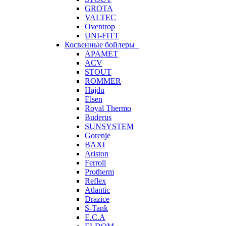
GROTA
VALTEC
Oventrop
UNI-FITT
Косвенные бойлеры
APAMET
ACV
STOUT
ROMMER
Hajdu
Elsen
Royal Thermo
Buderus
SUNSYSTEM
Gorenje
BAXI
Ariston
Ferroli
Protherm
Reflex
Atlantic
Drazice
S-Tank
E.C.A