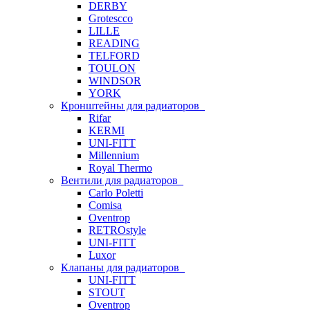
DERBY
Grotescco
LILLE
READING
TELFORD
TOULON
WINDSOR
YORK
Кронштейны для радиаторов
Rifar
KERMI
UNI-FITT
Millennium
Royal Thermo
Вентили для радиаторов
Carlo Poletti
Comisa
Oventrop
RETROstyle
UNI-FITT
Luxor
Клапаны для радиаторов
UNI-FITT
STOUT
Oventrop