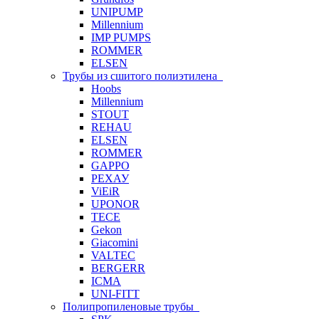
UNIPUMP
Millennium
IMP PUMPS
ROMMER
ELSEN
Трубы из сшитого полиэтилена
Hoobs
Millennium
STOUT
REHAU
ELSEN
ROMMER
GAPPO
РЕХАУ
ViEiR
UPONOR
TECE
Gekon
Giacomini
VALTEC
BERGERR
ICMA
UNI-FITT
Полипропиленовые трубы