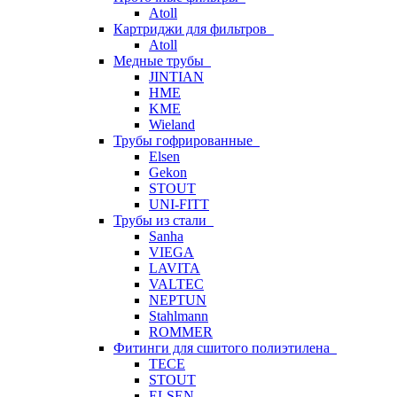
Atoll
Картриджи для фильтров
Atoll
Медные трубы
JINTIAN
HME
KME
Wieland
Трубы гофрированные
Elsen
Gekon
STOUT
UNI-FITT
Трубы из стали
Sanha
VIEGA
LAVITA
VALTEC
NEPTUN
Stahlmann
ROMMER
Фитинги для сшитого полиэтилена
TECE
STOUT
ELSEN