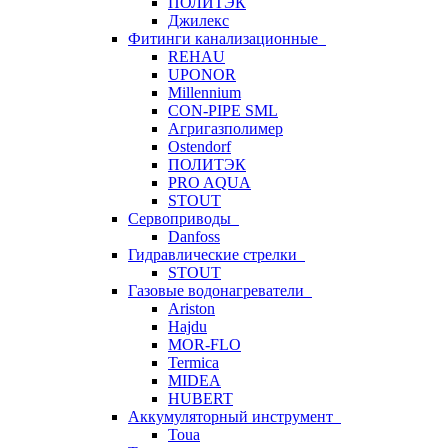
ПОЛИТЭК
Джилекс
Фитинги канализационные
REHAU
UPONOR
Millennium
CON-PIPE SML
Агригазполимер
Ostendorf
ПОЛИТЭК
PRO AQUA
STOUT
Сервоприводы
Danfoss
Гидравлические стрелки
STOUT
Газовые водонагреватели
Ariston
Hajdu
MOR-FLO
Termica
MIDEA
HUBERT
Аккумуляторный инструмент
Toua