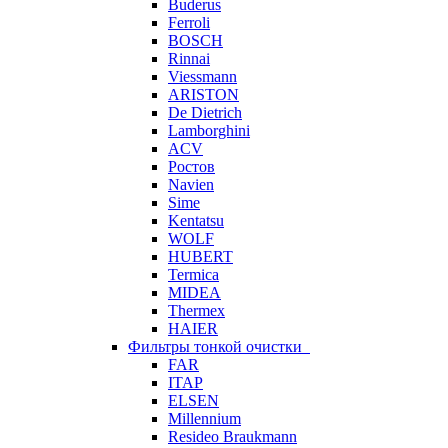
Buderus
Ferroli
BOSCH
Rinnai
Viessmann
ARISTON
De Dietrich
Lamborghini
ACV
Ростов
Navien
Sime
Kentatsu
WOLF
HUBERT
Termica
MIDEA
Thermex
HAIER
Фильтры тонкой очистки
FAR
ITAP
ELSEN
Millennium
Resideo Braukmann