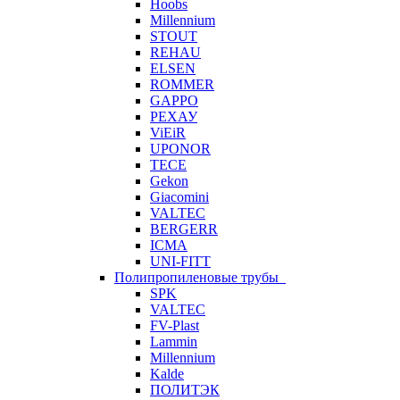
Hoobs
Millennium
STOUT
REHAU
ELSEN
ROMMER
GAPPO
РЕХАУ
ViEiR
UPONOR
TECE
Gekon
Giacomini
VALTEC
BERGERR
ICMA
UNI-FITT
Полипропиленовые трубы
SPK
VALTEC
FV-Plast
Lammin
Millennium
Kalde
ПОЛИТЭК