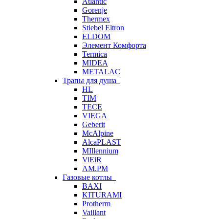
Atlantic
Gorenje
Thermex
Stiebel Eltron
ELDOM
Элемент Комфорта
Termica
MIDEA
METALAC
Трапы для душа
HL
TIM
TECE
VIEGA
Geberit
McAlpine
AlcaPLAST
MIllennium
ViEiR
AM.PM
Газовые котлы
BAXI
KITURAMI
Protherm
Vaillant