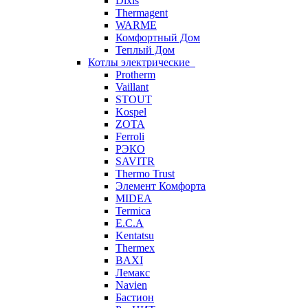
Dixis
Thermagent
WARME
Комфортный Дом
Теплый Дом
Котлы электрические
Protherm
Vaillant
STOUT
Kospel
ZOTA
Ferroli
РЭКО
SAVITR
Thermo Trust
Элемент Комфорта
MIDEA
Termica
E.C.A
Kentatsu
Thermex
BAXI
Лемакс
Navien
Бастион