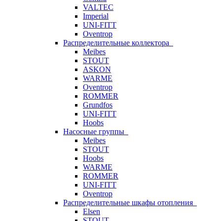
VALTEC
Imperial
UNI-FITT
Oventrop
Распределительные коллектора
Meibes
STOUT
ASKON
WARME
Oventrop
ROMMER
Grundfos
UNI-FITT
Hoobs
Насосные группы
Meibes
STOUT
Hoobs
WARME
ROMMER
UNI-FITT
Oventrop
Распределительные шкафы отопления
Elsen
STOUT