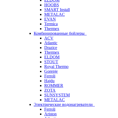
ELDOM
HOOBS
SMART Install
METALAC
EVAN
Termica
Thermex
Комбинированные бойлеры
ACV
Atlantic
Drazice
Thermex
ELDOM
STOUT
Royal Thermo
Gorenje
Ferroli
Hajdu
ROMMER
ZOTA
SUNSYSTEM
METALAC
Электрические водонагреватели
Ferroli
Ariston