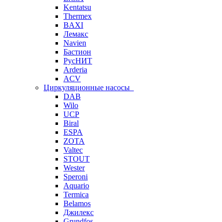
Kentatsu
Thermex
BAXI
Лемакс
Navien
Бастион
РусНИТ
Arderia
ACV
Циркуляционные насосы
DAB
Wilo
UCP
Biral
ESPA
ZOTA
Valtec
STOUT
Wester
Speroni
Aquario
Termica
Belamos
Джилекс
Grundfos