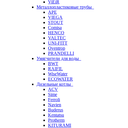
ViEiR
Металлопластиковые трубы
APE
VIEGA
STOUT
Comisa
HENCO
VALTEC
UNI-FITT
Oventrop
PRANDELLI
Умягчители для воды
BWT
RAIFIL
WiseWater
ECOWATER
Дизельные котлы
ACV
Sime
Ferroli
Navien
Buderus
Kentatsu
Protherm
KITURAMI