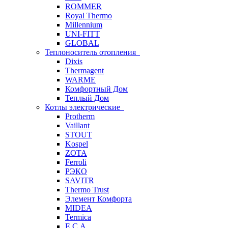
ROMMER
Royal Thermo
Millennium
UNI-FITT
GLOBAL
Теплоноситель отопления
Dixis
Thermagent
WARME
Комфортный Дом
Теплый Дом
Котлы электрические
Protherm
Vaillant
STOUT
Kospel
ZOTA
Ferroli
РЭКО
SAVITR
Thermo Trust
Элемент Комфорта
MIDEA
Termica
E.C.A