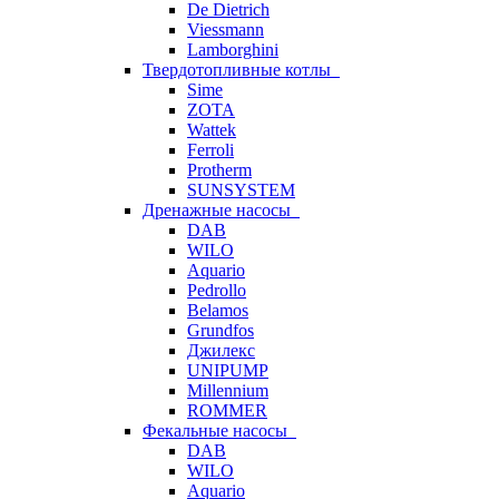
De Dietrich
Viessmann
Lamborghini
Твердотопливные котлы
Sime
ZOTA
Wattek
Ferroli
Protherm
SUNSYSTEM
Дренажные насосы
DAB
WILO
Aquario
Pedrollo
Belamos
Grundfos
Джилекс
UNIPUMP
Millennium
ROMMER
Фекальные насосы
DAB
WILO
Aquario