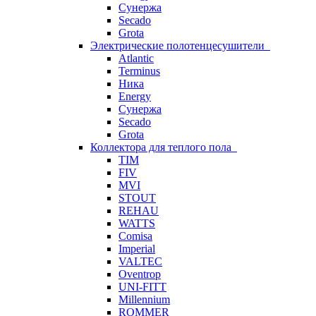
Сунержа
Secado
Grota
Электрические полотенцесушители
Atlantic
Terminus
Ника
Energy
Сунержа
Secado
Grota
Коллектора для теплого пола
TIM
FIV
MVI
STOUT
REHAU
WATTS
Comisa
Imperial
VALTEC
Oventrop
UNI-FITT
Millennium
ROMMER