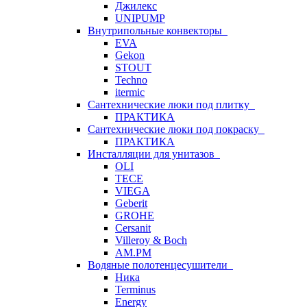
Джилекс
UNIPUMP
Внутрипольные конвекторы
EVA
Gekon
STOUT
Techno
itermic
Сантехнические люки под плитку
ПРАКТИКА
Сантехнические люки под покраску
ПРАКТИКА
Инсталляции для унитазов
OLI
TECE
VIEGA
Geberit
GROHE
Cersanit
Villeroy & Boch
AM.PM
Водяные полотенцесушители
Ника
Terminus
Energy