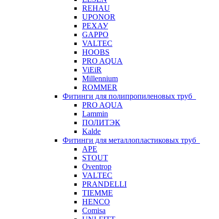
REHAU
UPONOR
РЕХАУ
GAPPO
VALTEC
HOOBS
PRO AQUA
ViEiR
Millennium
ROMMER
Фитинги для полипропиленовых труб
PRO AQUA
Lammin
ПОЛИТЭК
Kalde
Фитинги для металлопластиковых труб
APE
STOUT
Oventrop
VALTEC
PRANDELLI
TIEMME
HENCO
Comisa