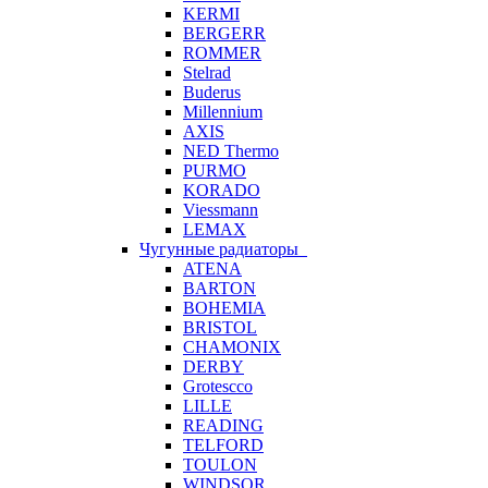
KERMI
BERGERR
ROMMER
Stelrad
Buderus
Millennium
AXIS
NED Thermo
PURMO
KORADO
Viessmann
LEMAX
Чугунные радиаторы
ATENA
BARTON
BOHEMIA
BRISTOL
CHAMONIX
DERBY
Grotescco
LILLE
READING
TELFORD
TOULON
WINDSOR