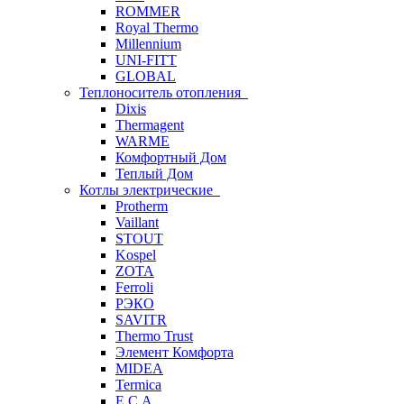
ROMMER
Royal Thermo
Millennium
UNI-FITT
GLOBAL
Теплоноситель отопления
Dixis
Thermagent
WARME
Комфортный Дом
Теплый Дом
Котлы электрические
Protherm
Vaillant
STOUT
Kospel
ZOTA
Ferroli
РЭКО
SAVITR
Thermo Trust
Элемент Комфорта
MIDEA
Termica
E.C.A