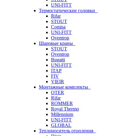
UNI-FITT
Термостатические головки
Rifar
STOUT
Comisa
UNI-FITT
Oventrop
Шаровые краны
STOUT
Oventrop
Bugatti
UNI-FITT
ITAP
FIV
VIEIR
Монтажные комплекты
OTER
Rifar
ROMMER
Royal Thermo
Millennium
UNI-FITT
GLOBAL
Теплоноситель отопления