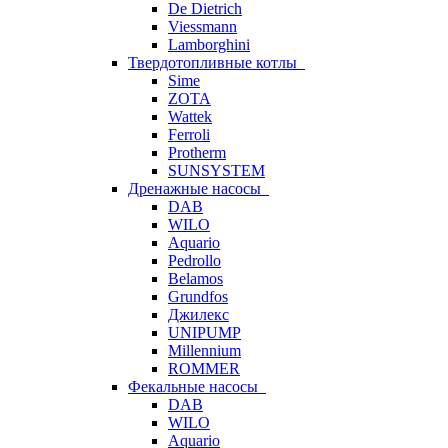
De Dietrich
Viessmann
Lamborghini
Твердотопливные котлы
Sime
ZOTA
Wattek
Ferroli
Protherm
SUNSYSTEM
Дренажные насосы
DAB
WILO
Aquario
Pedrollo
Belamos
Grundfos
Джилекс
UNIPUMP
Millennium
ROMMER
Фекальные насосы
DAB
WILO
Aquario