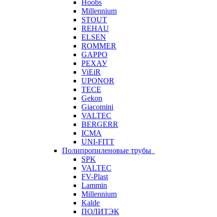
Hoobs
Millennium
STOUT
REHAU
ELSEN
ROMMER
GAPPO
РЕХАУ
ViEiR
UPONOR
TECE
Gekon
Giacomini
VALTEC
BERGERR
ICMA
UNI-FITT
Полипропиленовые трубы
SPK
VALTEC
FV-Plast
Lammin
Millennium
Kalde
ПОЛИТЭК