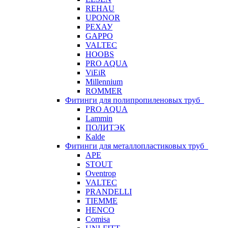
REHAU
UPONOR
РЕХАУ
GAPPO
VALTEC
HOOBS
PRO AQUA
ViEiR
Millennium
ROMMER
Фитинги для полипропиленовых труб
PRO AQUA
Lammin
ПОЛИТЭК
Kalde
Фитинги для металлопластиковых труб
APE
STOUT
Oventrop
VALTEC
PRANDELLI
TIEMME
HENCO
Comisa