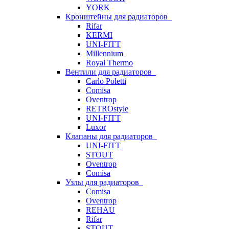
YORK
Кронштейны для радиаторов
Rifar
KERMI
UNI-FITT
Millennium
Royal Thermo
Вентили для радиаторов
Carlo Poletti
Comisa
Oventrop
RETROstyle
UNI-FITT
Luxor
Клапаны для радиаторов
UNI-FITT
STOUT
Oventrop
Comisa
Узлы для радиаторов
Comisa
Oventrop
REHAU
Rifar
STOUT