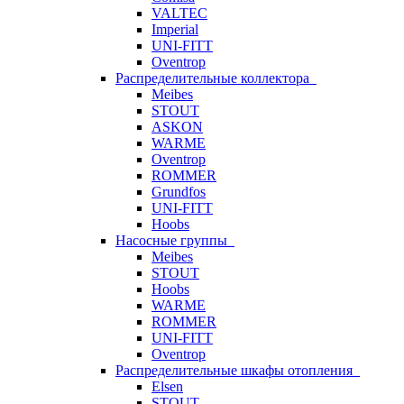
VALTEC
Imperial
UNI-FITT
Oventrop
Распределительные коллектора
Meibes
STOUT
ASKON
WARME
Oventrop
ROMMER
Grundfos
UNI-FITT
Hoobs
Насосные группы
Meibes
STOUT
Hoobs
WARME
ROMMER
UNI-FITT
Oventrop
Распределительные шкафы отопления
Elsen
STOUT