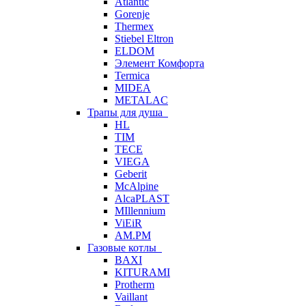
Atlantic
Gorenje
Thermex
Stiebel Eltron
ELDOM
Элемент Комфорта
Termica
MIDEA
METALAC
Трапы для душа
HL
TIM
TECE
VIEGA
Geberit
McAlpine
AlcaPLAST
MIllennium
ViEiR
AM.PM
Газовые котлы
BAXI
KITURAMI
Protherm
Vaillant