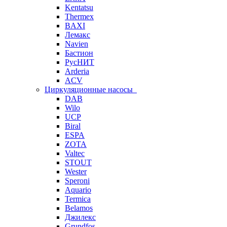
Kentatsu
Thermex
BAXI
Лемакс
Navien
Бастион
РусНИТ
Arderia
ACV
Циркуляционные насосы
DAB
Wilo
UCP
Biral
ESPA
ZOTA
Valtec
STOUT
Wester
Speroni
Aquario
Termica
Belamos
Джилекс
Grundfos