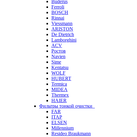
Buderus
Ferroli
BOSCH
Rinnai
Viessmann
ARISTON
De Dietrich
Lamborghini
ACV
Ростов
Navien
Sime
Kentatsu
WOLF
HUBERT
Termica
MIDEA
Thermex
HAIER
Фильтры тонкой очистки
FAR
ITAP
ELSEN
Millennium
Resideo Braukmann