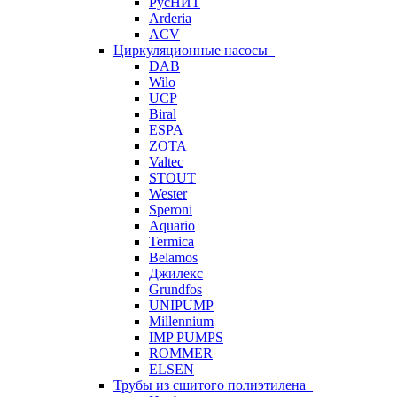
РусНИТ
Arderia
ACV
Циркуляционные насосы
DAB
Wilo
UCP
Biral
ESPA
ZOTA
Valtec
STOUT
Wester
Speroni
Aquario
Termica
Belamos
Джилекс
Grundfos
UNIPUMP
Millennium
IMP PUMPS
ROMMER
ELSEN
Трубы из сшитого полиэтилена