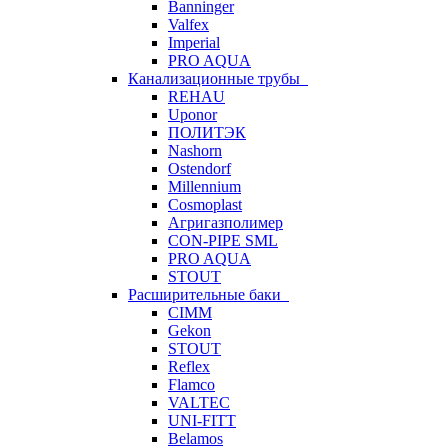
Banninger
Valfex
Imperial
PRO AQUA
Канализационные трубы
REHAU
Uponor
ПОЛИТЭК
Nashorn
Ostendorf
Millennium
Cosmoplast
Агригазполимер
CON-PIPE SML
PRO AQUA
STOUT
Расширительные баки
CIMM
Gekon
STOUT
Reflex
Flamco
VALTEC
UNI-FITT
Belamos