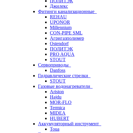
ПОЛИТЭК
Джилекс
Фитинги канализационные
REHAU
UPONOR
Millennium
CON-PIPE SML
Агригазполимер
Ostendorf
ПОЛИТЭК
PRO AQUA
STOUT
Сервоприводы
Danfoss
Гидравлические стрелки
STOUT
Газовые водонагреватели
Ariston
Hajdu
MOR-FLO
Termica
MIDEA
HUBERT
Аккумуляторный инструмент
Toua