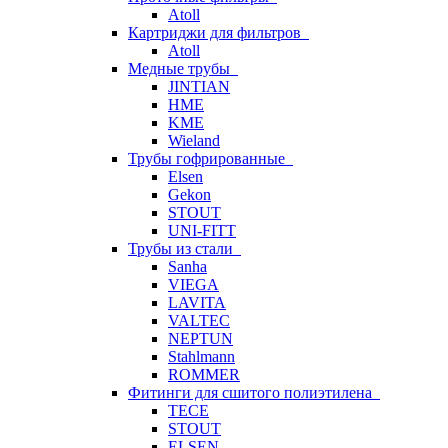
Atoll
Картриджи для фильтров
Atoll
Медные трубы
JINTIAN
HME
KME
Wieland
Трубы гофрированные
Elsen
Gekon
STOUT
UNI-FITT
Трубы из стали
Sanha
VIEGA
LAVITA
VALTEC
NEPTUN
Stahlmann
ROMMER
Фитинги для сшитого полиэтилена
TECE
STOUT
ELSEN