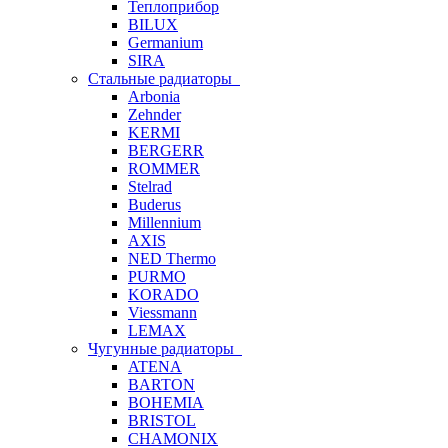
Теплоприбор
BILUX
Germanium
SIRA
Стальные радиаторы
Arbonia
Zehnder
KERMI
BERGERR
ROMMER
Stelrad
Buderus
Millennium
AXIS
NED Thermo
PURMO
KORADO
Viessmann
LEMAX
Чугунные радиаторы
ATENA
BARTON
BOHEMIA
BRISTOL
CHAMONIX