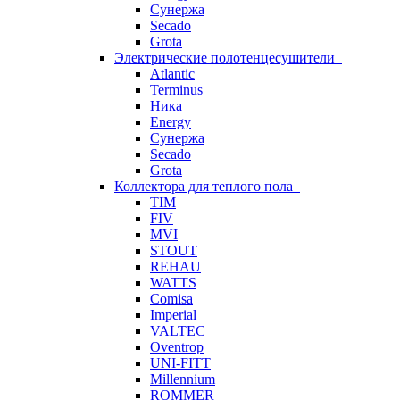
Сунержа
Secado
Grota
Электрические полотенцесушители
Atlantic
Terminus
Ника
Energy
Сунержа
Secado
Grota
Коллектора для теплого пола
TIM
FIV
MVI
STOUT
REHAU
WATTS
Comisa
Imperial
VALTEC
Oventrop
UNI-FITT
Millennium
ROMMER