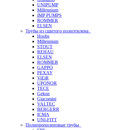
UNIPUMP
Millennium
IMP PUMPS
ROMMER
ELSEN
Трубы из сшитого полиэтилена
Hoobs
Millennium
STOUT
REHAU
ELSEN
ROMMER
GAPPO
РЕХАУ
ViEiR
UPONOR
TECE
Gekon
Giacomini
VALTEC
BERGERR
ICMA
UNI-FITT
Полипропиленовые трубы