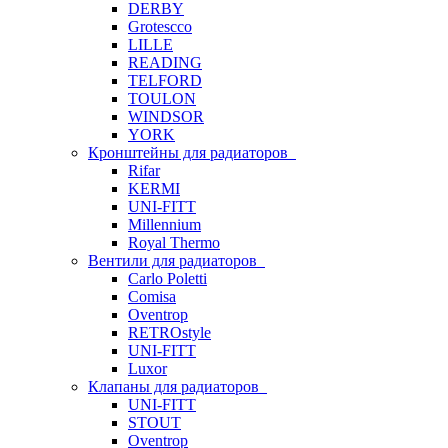
DERBY
Grotescco
LILLE
READING
TELFORD
TOULON
WINDSOR
YORK
Кронштейны для радиаторов
Rifar
KERMI
UNI-FITT
Millennium
Royal Thermo
Вентили для радиаторов
Carlo Poletti
Comisa
Oventrop
RETROstyle
UNI-FITT
Luxor
Клапаны для радиаторов
UNI-FITT
STOUT
Oventrop