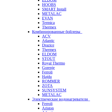
ELDOM
HOOBS
SMART Install
METALAC
EVAN
Termica
Thermex
Комбинированные бойлеры
ACV
Atlantic
Drazice
Thermex
ELDOM
STOUT
Royal Thermo
Gorenje
Ferroli
Hajdu
ROMMER
ZOTA
SUNSYSTEM
METALAC
Электрические водонагреватели
Ferroli
Ariston