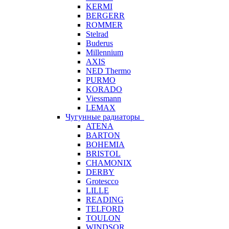
KERMI
BERGERR
ROMMER
Stelrad
Buderus
Millennium
AXIS
NED Thermo
PURMO
KORADO
Viessmann
LEMAX
Чугунные радиаторы
ATENA
BARTON
BOHEMIA
BRISTOL
CHAMONIX
DERBY
Grotescco
LILLE
READING
TELFORD
TOULON
WINDSOR