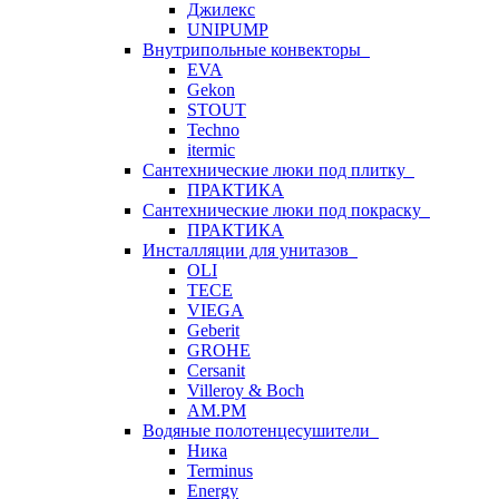
Джилекс
UNIPUMP
Внутрипольные конвекторы
EVA
Gekon
STOUT
Techno
itermic
Сантехнические люки под плитку
ПРАКТИКА
Сантехнические люки под покраску
ПРАКТИКА
Инсталляции для унитазов
OLI
TECE
VIEGA
Geberit
GROHE
Cersanit
Villeroy & Boch
AM.PM
Водяные полотенцесушители
Ника
Terminus
Energy