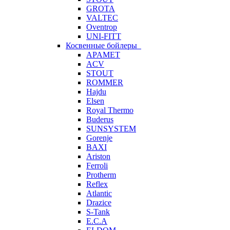
GROTA
VALTEC
Oventrop
UNI-FITT
Косвенные бойлеры
APAMET
ACV
STOUT
ROMMER
Hajdu
Elsen
Royal Thermo
Buderus
SUNSYSTEM
Gorenje
BAXI
Ariston
Ferroli
Protherm
Reflex
Atlantic
Drazice
S-Tank
E.C.A