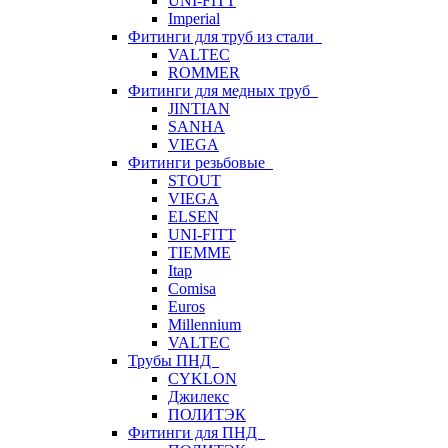
UNI-FITT
Imperial
Фитинги для труб из стали
VALTEC
ROMMER
Фитинги для медных труб
JINTIAN
SANHA
VIEGA
Фитинги резьбовые
STOUT
VIEGA
ELSEN
UNI-FITT
TIEMME
Itap
Comisa
Euros
Millennium
VALTEC
Трубы ПНД
CYKLON
Джилекс
ПОЛИТЭК
Фитинги для ПНД