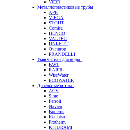
ViEiR
Металлопластиковые трубы
APE
VIEGA
STOUT
Comisa
HENCO
VALTEC
UNI-FITT
Oventrop
PRANDELLI
Умягчители для воды
BWT
RAIFIL
WiseWater
ECOWATER
Дизельные котлы
ACV
Sime
Ferroli
Navien
Buderus
Kentatsu
Protherm
KITURAMI