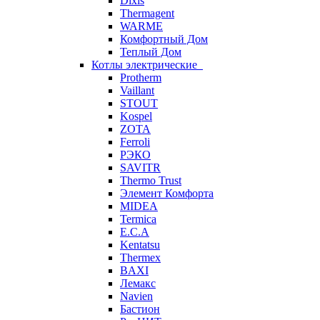
Dixis
Thermagent
WARME
Комфортный Дом
Теплый Дом
Котлы электрические
Protherm
Vaillant
STOUT
Kospel
ZOTA
Ferroli
РЭКО
SAVITR
Thermo Trust
Элемент Комфорта
MIDEA
Termica
E.C.A
Kentatsu
Thermex
BAXI
Лемакс
Navien
Бастион