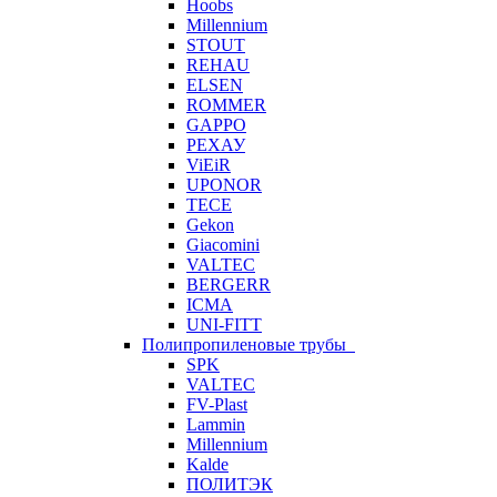
Hoobs
Millennium
STOUT
REHAU
ELSEN
ROMMER
GAPPO
РЕХАУ
ViEiR
UPONOR
TECE
Gekon
Giacomini
VALTEC
BERGERR
ICMA
UNI-FITT
Полипропиленовые трубы
SPK
VALTEC
FV-Plast
Lammin
Millennium
Kalde
ПОЛИТЭК