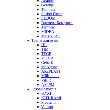
Atlantic
Gorenje
Thermex
Stiebel Eltron
ELDOM
Элемент Комфорта
Termica
MIDEA
METALAC
Трапы для душа
HL
TIM
TECE
VIEGA
Geberit
McAlpine
AlcaPLAST
MIllennium
ViEiR
AM.PM
Газовые котлы
BAXI
KITURAMI
Protherm
Vaillant