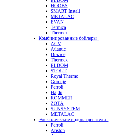
ELDOM
HOOBS
SMART Install
METALAC
EVAN
Termica
Thermex
Комбинированные бойлеры
ACV
Atlantic
Drazice
Thermex
ELDOM
STOUT
Royal Thermo
Gorenje
Ferroli
Hajdu
ROMMER
ZOTA
SUNSYSTEM
METALAC
Электрические водонагреватели
Ferroli
Ariston