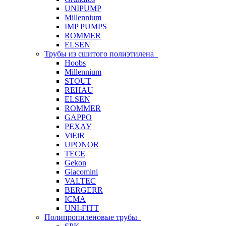
UNIPUMP
Millennium
IMP PUMPS
ROMMER
ELSEN
Трубы из сшитого полиэтилена
Hoobs
Millennium
STOUT
REHAU
ELSEN
ROMMER
GAPPO
РЕХАУ
ViEiR
UPONOR
TECE
Gekon
Giacomini
VALTEC
BERGERR
ICMA
UNI-FITT
Полипропиленовые трубы