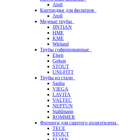
Atoll
Картриджи для фильтров
Atoll
Медные трубы
JINTIAN
HME
KME
Wieland
Трубы гофрированные
Elsen
Gekon
STOUT
UNI-FITT
Трубы из стали
Sanha
VIEGA
LAVITA
VALTEC
NEPTUN
Stahlmann
ROMMER
Фитинги для сшитого полиэтилена
TECE
STOUT
ELSEN