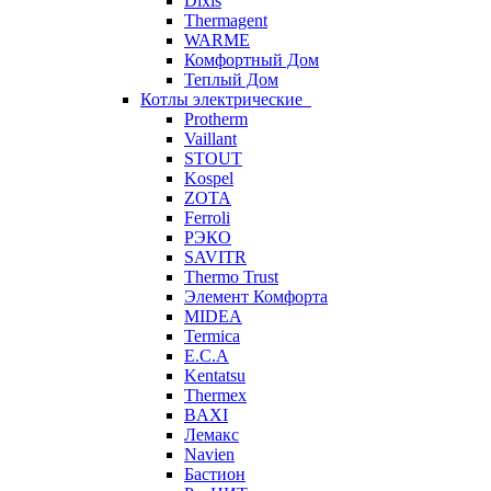
Dixis
Thermagent
WARME
Комфортный Дом
Теплый Дом
Котлы электрические
Protherm
Vaillant
STOUT
Kospel
ZOTA
Ferroli
РЭКО
SAVITR
Thermo Trust
Элемент Комфорта
MIDEA
Termica
E.C.A
Kentatsu
Thermex
BAXI
Лемакс
Navien
Бастион