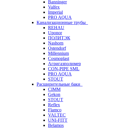
Banninger
Valfex
Imperial
PRO AQUA
Канализационные трубы
REHAU
Uponor
ПОЛИТЭК
Nashorn
Ostendorf
Millennium
Cosmoplast
Агригазполимер
CON-PIPE SML
PRO AQUA
STOUT
Расширительные баки
CIMM
Gekon
STOUT
Reflex
Flamco
VALTEC
UNI-FITT
Belamos