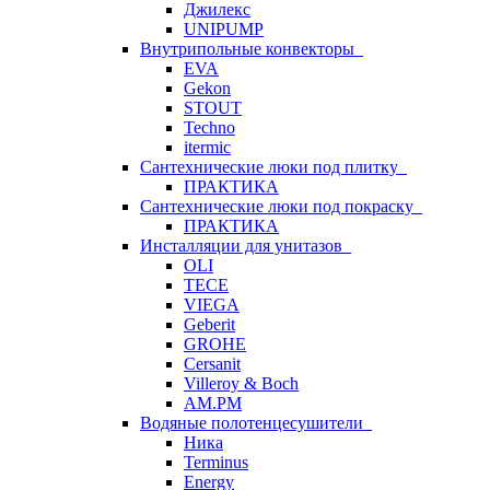
Джилекс
UNIPUMP
Внутрипольные конвекторы
EVA
Gekon
STOUT
Techno
itermic
Сантехнические люки под плитку
ПРАКТИКА
Сантехнические люки под покраску
ПРАКТИКА
Инсталляции для унитазов
OLI
TECE
VIEGA
Geberit
GROHE
Cersanit
Villeroy & Boch
AM.PM
Водяные полотенцесушители
Ника
Terminus
Energy