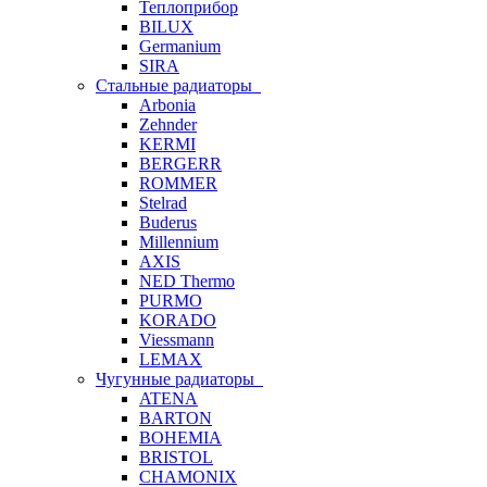
Теплоприбор
BILUX
Germanium
SIRA
Стальные радиаторы
Arbonia
Zehnder
KERMI
BERGERR
ROMMER
Stelrad
Buderus
Millennium
AXIS
NED Thermo
PURMO
KORADO
Viessmann
LEMAX
Чугунные радиаторы
ATENA
BARTON
BOHEMIA
BRISTOL
CHAMONIX