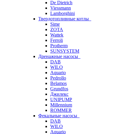
De Dietrich
Viessmann
Lamborghini
Твердотопливные котлы
Sime
ZOTA
Wattek
Ferroli
Protherm
SUNSYSTEM
Дренажные насосы
DAB
WILO
Aquario
Pedrollo
Belamos
Grundfos
Джилекс
UNIPUMP
Millennium
ROMMER
Фекальные насосы
DAB
WILO
Aquario