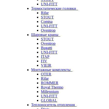
UNI-FITT
Термостатические головки
Rifar
STOUT
Comisa
UNI-FITT
Oventrop
Шаровые краны
STOUT
Oventrop
Bugatti
UNI-FITT
ITAP
FIV
VIEIR
Монтажные комплекты
OTER
Rifar
ROMMER
Royal Thermo
Millennium
UNI-FITT
GLOBAL
Теплоноситель отопления