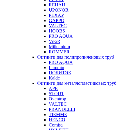
REHAU
UPONOR
РЕХАУ
GAPPO
VALTEC
HOOBS
PRO AQUA
ViEiR
Millennium
ROMMER
Фитинги для полипропиленовых труб
PRO AQUA
Lammin
ПОЛИТЭК
Kalde
Фитинги для металлопластиковых труб
APE
STOUT
Oventrop
VALTEC
PRANDELLI
TIEMME
HENCO
Comisa