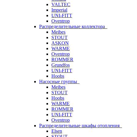
VALTEC
Imperial
UNI-FITT
Oventrop
Распределительные коллектора
Meibes
STOUT
ASKON
WARME
Oventrop
ROMMER
Grundfos
UNI-FITT
Hoobs
Насосные группы
Meibes
STOUT
Hoobs
WARME
ROMMER
UNI-FITT
Oventrop
Распределительные шкафы отопления
Elsen
STOUT