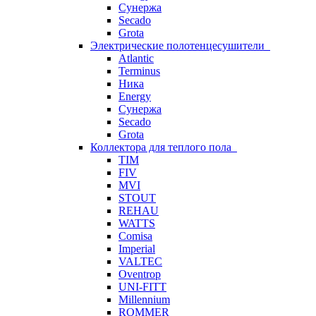
Сунержа
Secado
Grota
Электрические полотенцесушители
Atlantic
Terminus
Ника
Energy
Сунержа
Secado
Grota
Коллектора для теплого пола
TIM
FIV
MVI
STOUT
REHAU
WATTS
Comisa
Imperial
VALTEC
Oventrop
UNI-FITT
Millennium
ROMMER