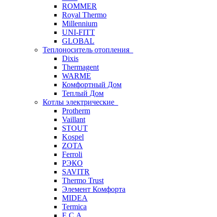
ROMMER
Royal Thermo
Millennium
UNI-FITT
GLOBAL
Теплоноситель отопления
Dixis
Thermagent
WARME
Комфортный Дом
Теплый Дом
Котлы электрические
Protherm
Vaillant
STOUT
Kospel
ZOTA
Ferroli
РЭКО
SAVITR
Thermo Trust
Элемент Комфорта
MIDEA
Termica
E.C.A