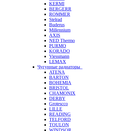
KERMI
BERGERR
ROMMER
Stelrad
Buderus
Millennium
AXIS
NED Thermo
PURMO
KORADO
Viessmann
LEMAX
Чугунные радиаторы
ATENA
BARTON
BOHEMIA
BRISTOL
CHAMONIX
DERBY
Grotescco
LILLE
READING
TELFORD
TOULON
WINDSOR