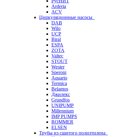
РусНИТ
Arderia
ACV
Циркуляционные насосы
DAB
Wilo
UCP
Biral
ESPA
ZOTA
Valtec
STOUT
Wester
Speroni
Aquario
Termica
Belamos
Джилекс
Grundfos
UNIPUMP
Millennium
IMP PUMPS
ROMMER
ELSEN
Трубы из сшитого полиэтилена