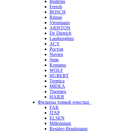
Buderus
Ferroli
BOSCH
Rinnai
Viessmann
ARISTON
De Dietrich
Lamborghini
ACV
Ростов
Navien
Sime
Kentatsu
WOLF
HUBERT
Termica
MIDEA
Thermex
HAIER
Фильтры тонкой очистки
FAR
ITAP
ELSEN
Millennium
Resideo Braukmann