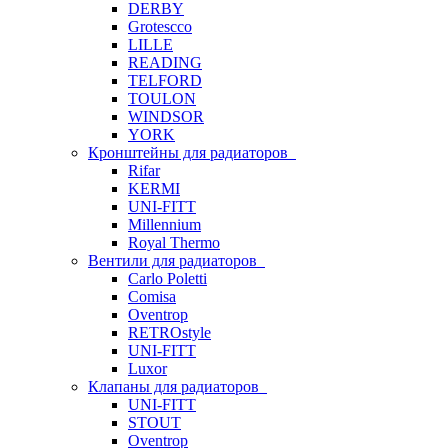
DERBY
Grotescco
LILLE
READING
TELFORD
TOULON
WINDSOR
YORK
Кронштейны для радиаторов
Rifar
KERMI
UNI-FITT
Millennium
Royal Thermo
Вентили для радиаторов
Carlo Poletti
Comisa
Oventrop
RETROstyle
UNI-FITT
Luxor
Клапаны для радиаторов
UNI-FITT
STOUT
Oventrop