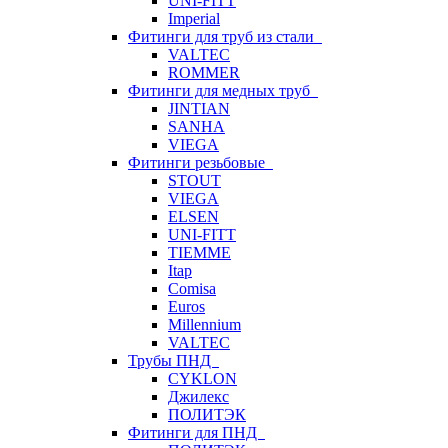
UNI-FITT
Imperial
Фитинги для труб из стали
VALTEC
ROMMER
Фитинги для медных труб
JINTIAN
SANHA
VIEGA
Фитинги резьбовые
STOUT
VIEGA
ELSEN
UNI-FITT
TIEMME
Itap
Comisa
Euros
Millennium
VALTEC
Трубы ПНД
CYKLON
Джилекс
ПОЛИТЭК
Фитинги для ПНД