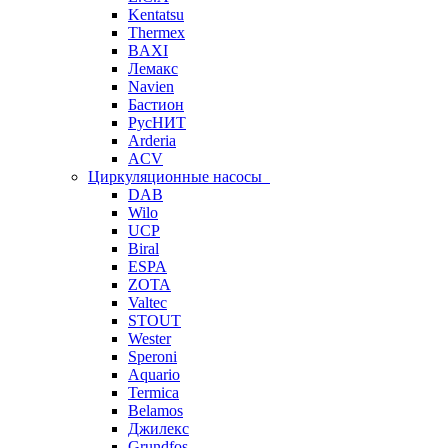
Kentatsu
Thermex
BAXI
Лемакс
Navien
Бастион
РусНИТ
Arderia
ACV
Циркуляционные насосы
DAB
Wilo
UCP
Biral
ESPA
ZOTA
Valtec
STOUT
Wester
Speroni
Aquario
Termica
Belamos
Джилекс
Grundfos