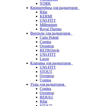
YORK
Кронштейны для радиаторов
Rifar
KERMI
UNI-FITT
Millennium
Royal Thermo
Вентили для радиаторов
Carlo Poletti
Comisa
Oventrop
RETROstyle
UNI-FITT
Luxor
Клапаны для радиаторов
UNI-FITT
STOUT
Oventrop
Comisa
Узлы для радиаторов
Comisa
Oventrop
REHAU
Rifar
STOUT