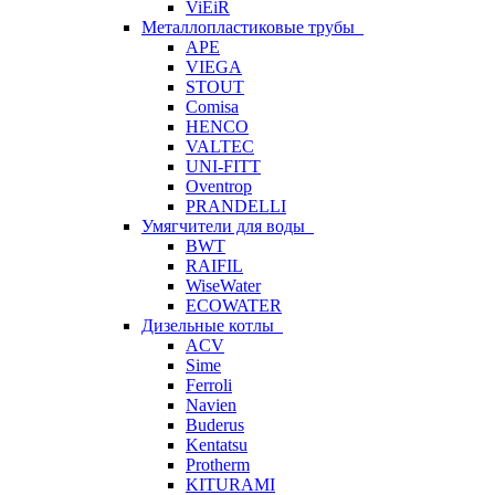
ViEiR
Металлопластиковые трубы
APE
VIEGA
STOUT
Comisa
HENCO
VALTEC
UNI-FITT
Oventrop
PRANDELLI
Умягчители для воды
BWT
RAIFIL
WiseWater
ECOWATER
Дизельные котлы
ACV
Sime
Ferroli
Navien
Buderus
Kentatsu
Protherm
KITURAMI