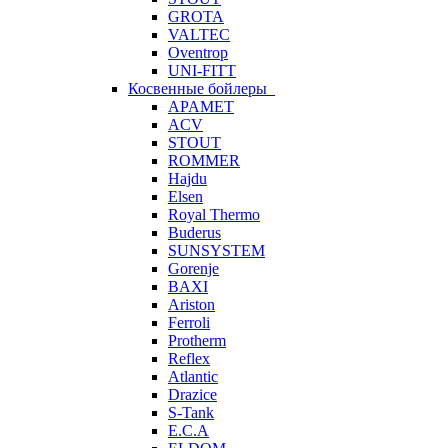
GROTA
VALTEC
Oventrop
UNI-FITT
Косвенные бойлеры
APAMET
ACV
STOUT
ROMMER
Hajdu
Elsen
Royal Thermo
Buderus
SUNSYSTEM
Gorenje
BAXI
Ariston
Ferroli
Protherm
Reflex
Atlantic
Drazice
S-Tank
E.C.A