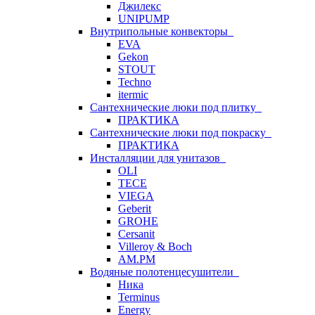
Джилекс
UNIPUMP
Внутрипольные конвекторы
EVA
Gekon
STOUT
Techno
itermic
Сантехнические люки под плитку
ПРАКТИКА
Сантехнические люки под покраску
ПРАКТИКА
Инсталляции для унитазов
OLI
TECE
VIEGA
Geberit
GROHE
Cersanit
Villeroy & Boch
AM.PM
Водяные полотенцесушители
Ника
Terminus
Energy