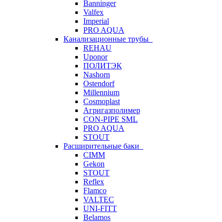
Banninger
Valfex
Imperial
PRO AQUA
Канализационные трубы
REHAU
Uponor
ПОЛИТЭК
Nashorn
Ostendorf
Millennium
Cosmoplast
Агригазполимер
CON-PIPE SML
PRO AQUA
STOUT
Расширительные баки
CIMM
Gekon
STOUT
Reflex
Flamco
VALTEC
UNI-FITT
Belamos