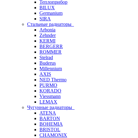
Теплоприбор
BILUX
Germanium
SIRA
Стальные радиаторы
Arbonia
Zehnder
KERMI
BERGERR
ROMMER
Stelrad
Buderus
Millennium
AXIS
NED Thermo
PURMO
KORADO
Viessmann
LEMAX
Чугунные радиаторы
ATENA
BARTON
BOHEMIA
BRISTOL
CHAMONIX