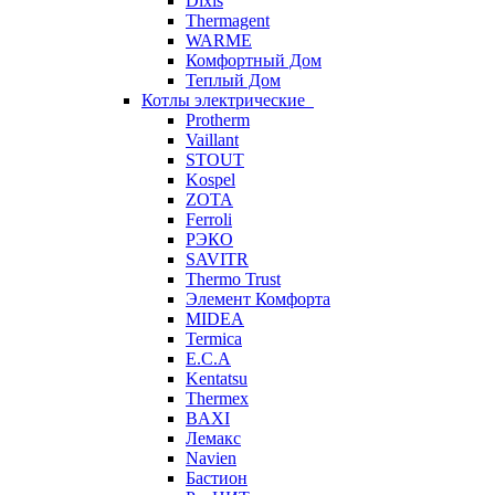
Dixis
Thermagent
WARME
Комфортный Дом
Теплый Дом
Котлы электрические
Protherm
Vaillant
STOUT
Kospel
ZOTA
Ferroli
РЭКО
SAVITR
Thermo Trust
Элемент Комфорта
MIDEA
Termica
E.C.A
Kentatsu
Thermex
BAXI
Лемакс
Navien
Бастион