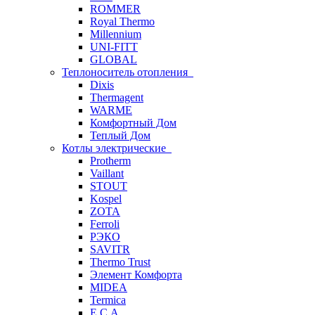
ROMMER
Royal Thermo
Millennium
UNI-FITT
GLOBAL
Теплоноситель отопления
Dixis
Thermagent
WARME
Комфортный Дом
Теплый Дом
Котлы электрические
Protherm
Vaillant
STOUT
Kospel
ZOTA
Ferroli
РЭКО
SAVITR
Thermo Trust
Элемент Комфорта
MIDEA
Termica
E.C.A