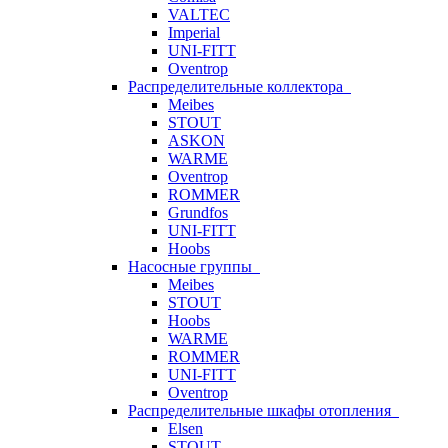
VALTEC
Imperial
UNI-FITT
Oventrop
Распределительные коллектора
Meibes
STOUT
ASKON
WARME
Oventrop
ROMMER
Grundfos
UNI-FITT
Hoobs
Насосные группы
Meibes
STOUT
Hoobs
WARME
ROMMER
UNI-FITT
Oventrop
Распределительные шкафы отопления
Elsen
STOUT