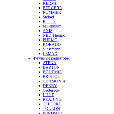
KERMI
BERGERR
ROMMER
Stelrad
Buderus
Millennium
AXIS
NED Thermo
PURMO
KORADO
Viessmann
LEMAX
Чугунные радиаторы
ATENA
BARTON
BOHEMIA
BRISTOL
CHAMONIX
DERBY
Grotescco
LILLE
READING
TELFORD
TOULON
WINDSOR