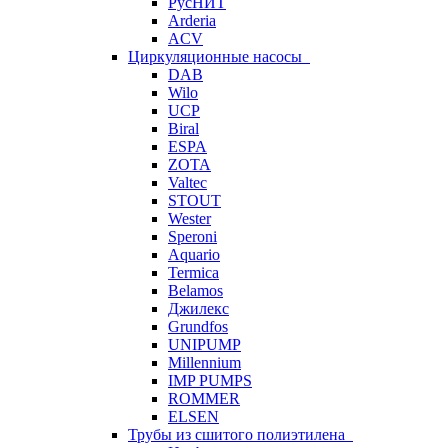
РусНИТ
Arderia
ACV
Циркуляционные насосы
DAB
Wilo
UCP
Biral
ESPA
ZOTA
Valtec
STOUT
Wester
Speroni
Aquario
Termica
Belamos
Джилекс
Grundfos
UNIPUMP
Millennium
IMP PUMPS
ROMMER
ELSEN
Трубы из сшитого полиэтилена