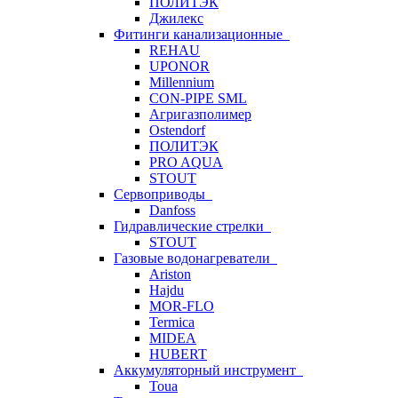
ПОЛИТЭК
Джилекс
Фитинги канализационные
REHAU
UPONOR
Millennium
CON-PIPE SML
Агригазполимер
Ostendorf
ПОЛИТЭК
PRO AQUA
STOUT
Сервоприводы
Danfoss
Гидравлические стрелки
STOUT
Газовые водонагреватели
Ariston
Hajdu
MOR-FLO
Termica
MIDEA
HUBERT
Аккумуляторный инструмент
Toua