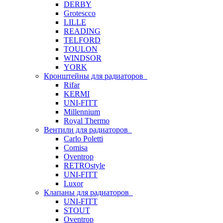
DERBY
Grotescco
LILLE
READING
TELFORD
TOULON
WINDSOR
YORK
Кронштейны для радиаторов
Rifar
KERMI
UNI-FITT
Millennium
Royal Thermo
Вентили для радиаторов
Carlo Poletti
Comisa
Oventrop
RETROstyle
UNI-FITT
Luxor
Клапаны для радиаторов
UNI-FITT
STOUT
Oventrop