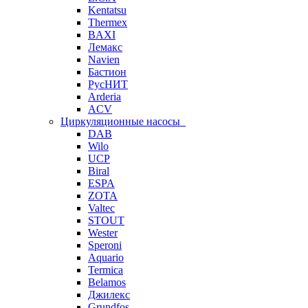
Kentatsu
Thermex
BAXI
Лемакс
Navien
Бастион
РусНИТ
Arderia
ACV
Циркуляционные насосы
DAB
Wilo
UCP
Biral
ESPA
ZOTA
Valtec
STOUT
Wester
Speroni
Aquario
Termica
Belamos
Джилекс
Grundfos