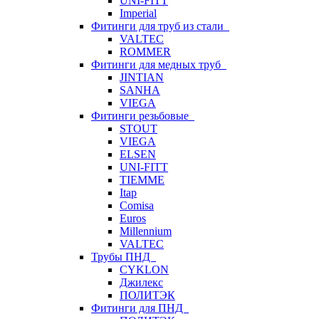
UNI-FITT
Imperial
Фитинги для труб из стали
VALTEC
ROMMER
Фитинги для медных труб
JINTIAN
SANHA
VIEGA
Фитинги резьбовые
STOUT
VIEGA
ELSEN
UNI-FITT
TIEMME
Itap
Comisa
Euros
Millennium
VALTEC
Трубы ПНД
CYKLON
Джилекс
ПОЛИТЭК
Фитинги для ПНД