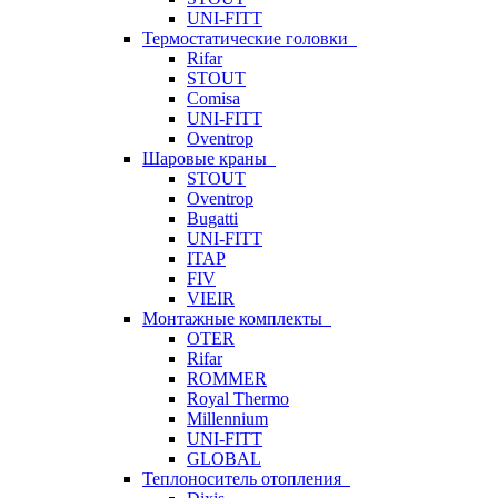
UNI-FITT
Термостатические головки
Rifar
STOUT
Comisa
UNI-FITT
Oventrop
Шаровые краны
STOUT
Oventrop
Bugatti
UNI-FITT
ITAP
FIV
VIEIR
Монтажные комплекты
OTER
Rifar
ROMMER
Royal Thermo
Millennium
UNI-FITT
GLOBAL
Теплоноситель отопления