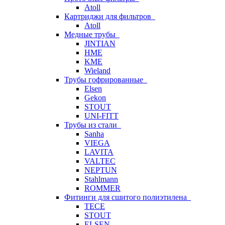
Atoll
Картриджи для фильтров
Atoll
Медные трубы
JINTIAN
HME
KME
Wieland
Трубы гофрированные
Elsen
Gekon
STOUT
UNI-FITT
Трубы из стали
Sanha
VIEGA
LAVITA
VALTEC
NEPTUN
Stahlmann
ROMMER
Фитинги для сшитого полиэтилена
TECE
STOUT
ELSEN