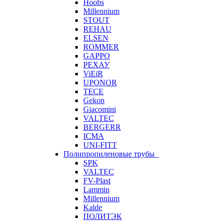
Hoobs
Millennium
STOUT
REHAU
ELSEN
ROMMER
GAPPO
РЕХАУ
ViEiR
UPONOR
TECE
Gekon
Giacomini
VALTEC
BERGERR
ICMA
UNI-FITT
Полипропиленовые трубы
SPK
VALTEC
FV-Plast
Lammin
Millennium
Kalde
ПОЛИТЭК