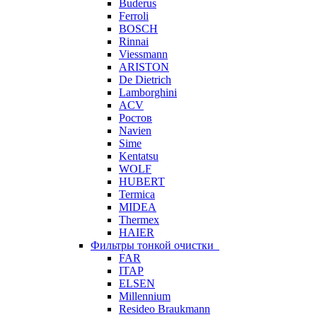
Buderus
Ferroli
BOSCH
Rinnai
Viessmann
ARISTON
De Dietrich
Lamborghini
ACV
Ростов
Navien
Sime
Kentatsu
WOLF
HUBERT
Termica
MIDEA
Thermex
HAIER
Фильтры тонкой очистки
FAR
ITAP
ELSEN
Millennium
Resideo Braukmann