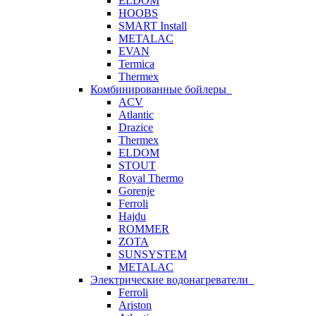
ELDOM
HOOBS
SMART Install
METALAC
EVAN
Termica
Thermex
Комбинированные бойлеры
ACV
Atlantic
Drazice
Thermex
ELDOM
STOUT
Royal Thermo
Gorenje
Ferroli
Hajdu
ROMMER
ZOTA
SUNSYSTEM
METALAC
Электрические водонагреватели
Ferroli
Ariston