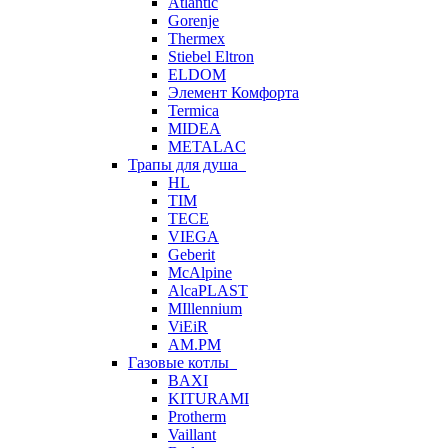
Atlantic
Gorenje
Thermex
Stiebel Eltron
ELDOM
Элемент Комфорта
Termica
MIDEA
METALAC
Трапы для душа
HL
TIM
TECE
VIEGA
Geberit
McAlpine
AlcaPLAST
MIllennium
ViEiR
AM.PM
Газовые котлы
BAXI
KITURAMI
Protherm
Vaillant