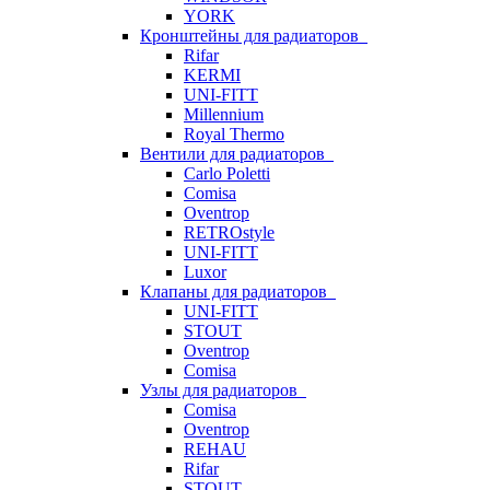
YORK
Кронштейны для радиаторов
Rifar
KERMI
UNI-FITT
Millennium
Royal Thermo
Вентили для радиаторов
Carlo Poletti
Comisa
Oventrop
RETROstyle
UNI-FITT
Luxor
Клапаны для радиаторов
UNI-FITT
STOUT
Oventrop
Comisa
Узлы для радиаторов
Comisa
Oventrop
REHAU
Rifar
STOUT