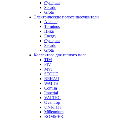
Сунержа
Secado
Grota
Электрические полотенцесушители
Atlantic
Terminus
Ника
Energy
Сунержа
Secado
Grota
Коллектора для теплого пола
TIM
FIV
MVI
STOUT
REHAU
WATTS
Comisa
Imperial
VALTEC
Oventrop
UNI-FITT
Millennium
ROMMER