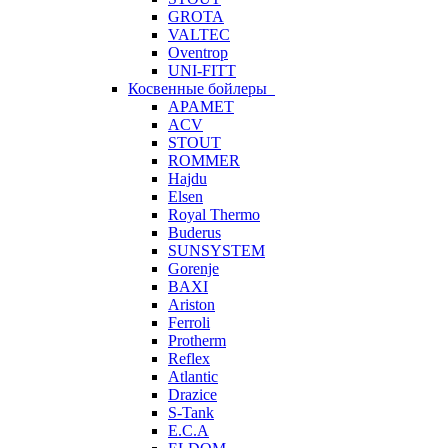
GROTA
VALTEC
Oventrop
UNI-FITT
Косвенные бойлеры
APAMET
ACV
STOUT
ROMMER
Hajdu
Elsen
Royal Thermo
Buderus
SUNSYSTEM
Gorenje
BAXI
Ariston
Ferroli
Protherm
Reflex
Atlantic
Drazice
S-Tank
E.C.A