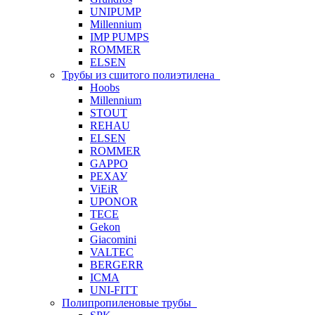
UNIPUMP
Millennium
IMP PUMPS
ROMMER
ELSEN
Трубы из сшитого полиэтилена
Hoobs
Millennium
STOUT
REHAU
ELSEN
ROMMER
GAPPO
РЕХАУ
ViEiR
UPONOR
TECE
Gekon
Giacomini
VALTEC
BERGERR
ICMA
UNI-FITT
Полипропиленовые трубы