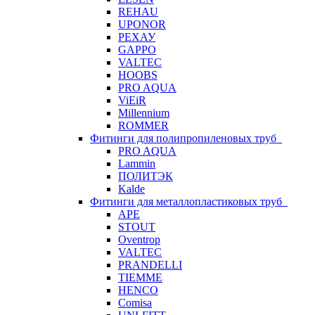
REHAU
UPONOR
РЕХАУ
GAPPO
VALTEC
HOOBS
PRO AQUA
ViEiR
Millennium
ROMMER
Фитинги для полипропиленовых труб
PRO AQUA
Lammin
ПОЛИТЭК
Kalde
Фитинги для металлопластиковых труб
APE
STOUT
Oventrop
VALTEC
PRANDELLI
TIEMME
HENCO
Comisa