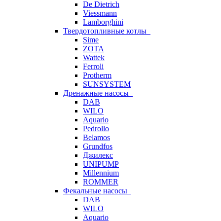
De Dietrich
Viessmann
Lamborghini
Твердотопливные котлы
Sime
ZOTA
Wattek
Ferroli
Protherm
SUNSYSTEM
Дренажные насосы
DAB
WILO
Aquario
Pedrollo
Belamos
Grundfos
Джилекс
UNIPUMP
Millennium
ROMMER
Фекальные насосы
DAB
WILO
Aquario