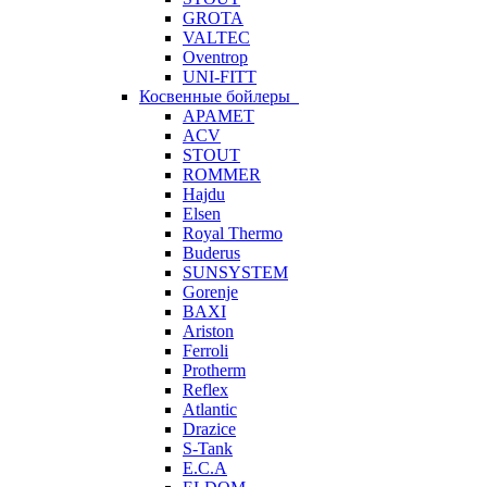
GROTA
VALTEC
Oventrop
UNI-FITT
Косвенные бойлеры
APAMET
ACV
STOUT
ROMMER
Hajdu
Elsen
Royal Thermo
Buderus
SUNSYSTEM
Gorenje
BAXI
Ariston
Ferroli
Protherm
Reflex
Atlantic
Drazice
S-Tank
E.C.A