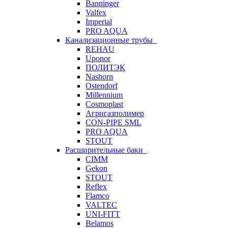
Banninger
Valfex
Imperial
PRO AQUA
Канализационные трубы
REHAU
Uponor
ПОЛИТЭК
Nashorn
Ostendorf
Millennium
Cosmoplast
Агригазполимер
CON-PIPE SML
PRO AQUA
STOUT
Расширительные баки
CIMM
Gekon
STOUT
Reflex
Flamco
VALTEC
UNI-FITT
Belamos