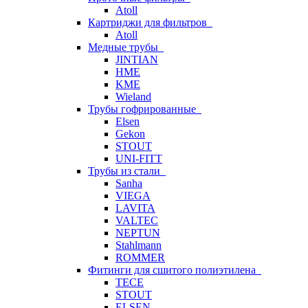
Atoll
Картриджи для фильтров
Atoll
Медные трубы
JINTIAN
HME
KME
Wieland
Трубы гофрированные
Elsen
Gekon
STOUT
UNI-FITT
Трубы из стали
Sanha
VIEGA
LAVITA
VALTEC
NEPTUN
Stahlmann
ROMMER
Фитинги для сшитого полиэтилена
TECE
STOUT
ELSEN