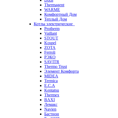
Dixis
Thermagent
WARME
Комфортный Дом
Теплый Дом
Котлы электрические
Protherm
Vaillant
STOUT
Kospel
ZOTA
Ferroli
РЭКО
SAVITR
Thermo Trust
Элемент Комфорта
MIDEA
Termica
E.C.A
Kentatsu
Thermex
BAXI
Лемакс
Navien
Бастион