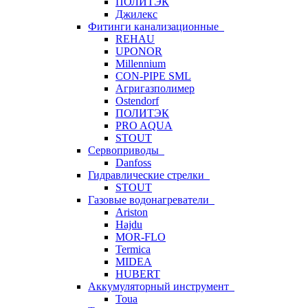
ПОЛИТЭК
Джилекс
Фитинги канализационные
REHAU
UPONOR
Millennium
CON-PIPE SML
Агригазполимер
Ostendorf
ПОЛИТЭК
PRO AQUA
STOUT
Сервоприводы
Danfoss
Гидравлические стрелки
STOUT
Газовые водонагреватели
Ariston
Hajdu
MOR-FLO
Termica
MIDEA
HUBERT
Аккумуляторный инструмент
Toua