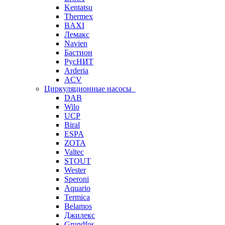
Kentatsu
Thermex
BAXI
Лемакс
Navien
Бастион
РусНИТ
Arderia
ACV
Циркуляционные насосы
DAB
Wilo
UCP
Biral
ESPA
ZOTA
Valtec
STOUT
Wester
Speroni
Aquario
Termica
Belamos
Джилекс
Grundfos