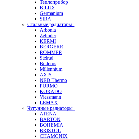
Теплоприбор
BILUX
Germanium
SIRA
Стальные радиаторы
Arbonia
Zehnder
KERMI
BERGERR
ROMMER
Stelrad
Buderus
Millennium
AXIS
NED Thermo
PURMO
KORADO
Viessmann
LEMAX
Чугунные радиаторы
ATENA
BARTON
BOHEMIA
BRISTOL
CHAMONIX