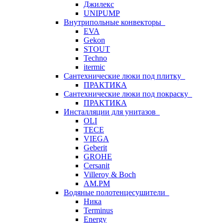
Джилекс
UNIPUMP
Внутрипольные конвекторы
EVA
Gekon
STOUT
Techno
itermic
Сантехнические люки под плитку
ПРАКТИКА
Сантехнические люки под покраску
ПРАКТИКА
Инсталляции для унитазов
OLI
TECE
VIEGA
Geberit
GROHE
Cersanit
Villeroy & Boch
AM.PM
Водяные полотенцесушители
Ника
Terminus
Energy