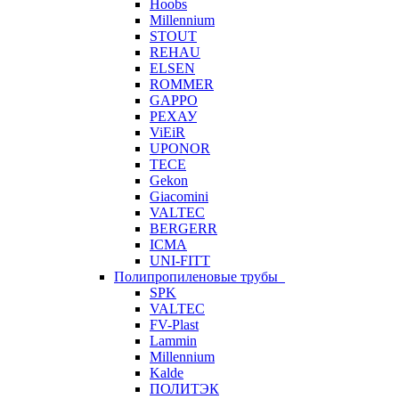
Hoobs
Millennium
STOUT
REHAU
ELSEN
ROMMER
GAPPO
РЕХАУ
ViEiR
UPONOR
TECE
Gekon
Giacomini
VALTEC
BERGERR
ICMA
UNI-FITT
Полипропиленовые трубы
SPK
VALTEC
FV-Plast
Lammin
Millennium
Kalde
ПОЛИТЭК