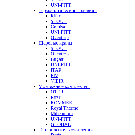
UNI-FITT
Термостатические головки
Rifar
STOUT
Comisa
UNI-FITT
Oventrop
Шаровые краны
STOUT
Oventrop
Bugatti
UNI-FITT
ITAP
FIV
VIEIR
Монтажные комплекты
OTER
Rifar
ROMMER
Royal Thermo
Millennium
UNI-FITT
GLOBAL
Теплоноситель отопления