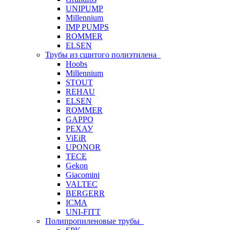
UNIPUMP
Millennium
IMP PUMPS
ROMMER
ELSEN
Трубы из сшитого полиэтилена
Hoobs
Millennium
STOUT
REHAU
ELSEN
ROMMER
GAPPO
РЕХАУ
ViEiR
UPONOR
TECE
Gekon
Giacomini
VALTEC
BERGERR
ICMA
UNI-FITT
Полипропиленовые трубы