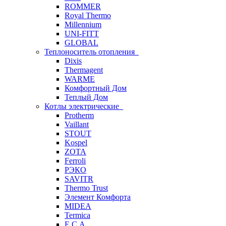
ROMMER
Royal Thermo
Millennium
UNI-FITT
GLOBAL
Теплоноситель отопления
Dixis
Thermagent
WARME
Комфортный Дом
Теплый Дом
Котлы электрические
Protherm
Vaillant
STOUT
Kospel
ZOTA
Ferroli
РЭКО
SAVITR
Thermo Trust
Элемент Комфорта
MIDEA
Termica
E.C.A