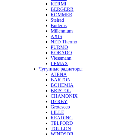
KERMI
BERGERR
ROMMER
Stelrad
Buderus
Millennium
AXIS
NED Thermo
PURMO
KORADO
Viessmann
LEMAX
Чугунные радиаторы
ATENA
BARTON
BOHEMIA
BRISTOL
CHAMONIX
DERBY
Grotescco
LILLE
READING
TELFORD
TOULON
WINDSOR