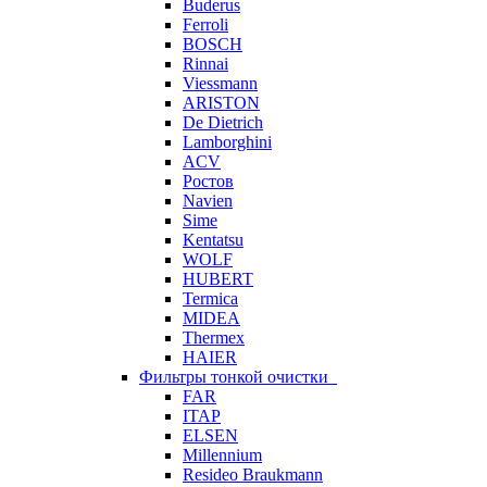
Buderus
Ferroli
BOSCH
Rinnai
Viessmann
ARISTON
De Dietrich
Lamborghini
ACV
Ростов
Navien
Sime
Kentatsu
WOLF
HUBERT
Termica
MIDEA
Thermex
HAIER
Фильтры тонкой очистки
FAR
ITAP
ELSEN
Millennium
Resideo Braukmann