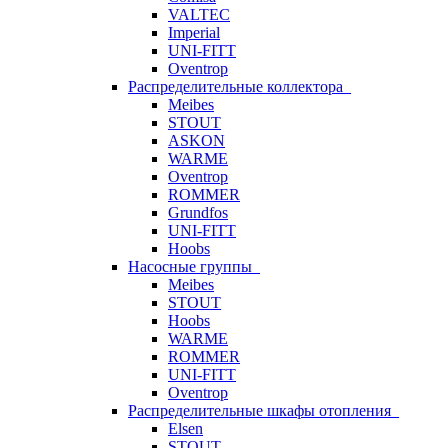
VALTEC
Imperial
UNI-FITT
Oventrop
Распределительные коллектора
Meibes
STOUT
ASKON
WARME
Oventrop
ROMMER
Grundfos
UNI-FITT
Hoobs
Насосные группы
Meibes
STOUT
Hoobs
WARME
ROMMER
UNI-FITT
Oventrop
Распределительные шкафы отопления
Elsen
STOUT