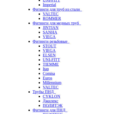
UNI-FITT
Imperial
Фитинги для труб из стали
VALTEC
ROMMER
Фитинги для медных труб
JINTIAN
SANHA
VIEGA
Фитинги резьбовые
STOUT
VIEGA
ELSEN
UNI-FITT
TIEMME
Itap
Comisa
Euros
Millennium
VALTEC
Трубы ПНД
CYKLON
Джилекс
ПОЛИТЭК
Фитинги для ПНД