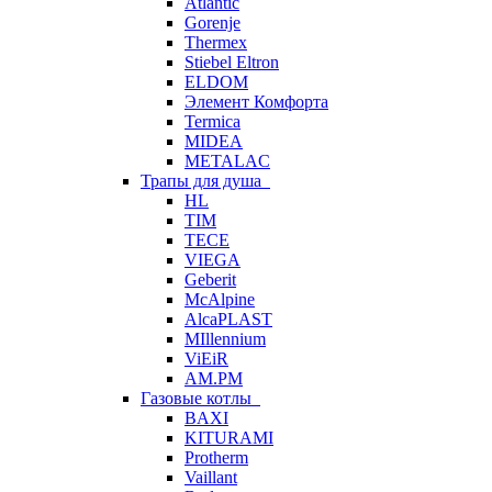
Atlantic
Gorenje
Thermex
Stiebel Eltron
ELDOM
Элемент Комфорта
Termica
MIDEA
METALAC
Трапы для душа
HL
TIM
TECE
VIEGA
Geberit
McAlpine
AlcaPLAST
MIllennium
ViEiR
AM.PM
Газовые котлы
BAXI
KITURAMI
Protherm
Vaillant