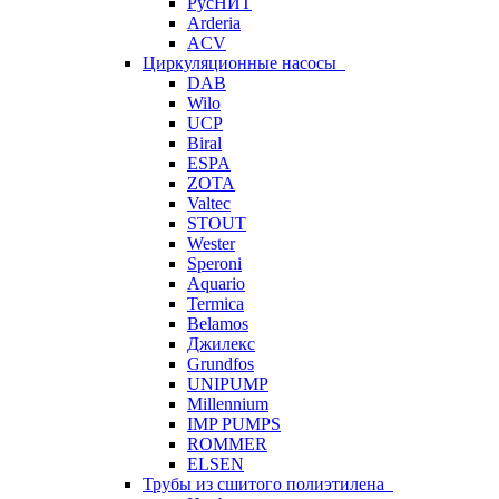
РусНИТ
Arderia
ACV
Циркуляционные насосы
DAB
Wilo
UCP
Biral
ESPA
ZOTA
Valtec
STOUT
Wester
Speroni
Aquario
Termica
Belamos
Джилекс
Grundfos
UNIPUMP
Millennium
IMP PUMPS
ROMMER
ELSEN
Трубы из сшитого полиэтилена