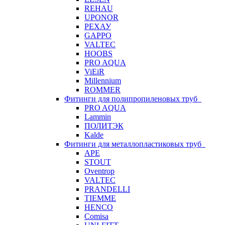
REHAU
UPONOR
РЕХАУ
GAPPO
VALTEC
HOOBS
PRO AQUA
ViEiR
Millennium
ROMMER
Фитинги для полипропиленовых труб
PRO AQUA
Lammin
ПОЛИТЭК
Kalde
Фитинги для металлопластиковых труб
APE
STOUT
Oventrop
VALTEC
PRANDELLI
TIEMME
HENCO
Comisa