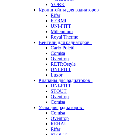
YORK
Кронштейны для радиаторов
Rifar
KERMI
UNI-FITT
Millennium
Royal Thermo
Вентили для радиаторов
Carlo Poletti
Comisa
Oventrop
RETROstyle
UNI-FITT
Luxor
Клапаны для радиаторов
UNI-FITT
STOUT
Oventrop
Comisa
Узлы для радиаторов
Comisa
Oventrop
REHAU
Rifar
STOUT