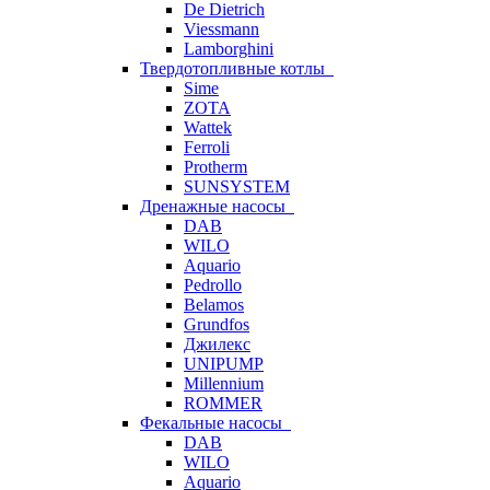
De Dietrich
Viessmann
Lamborghini
Твердотопливные котлы
Sime
ZOTA
Wattek
Ferroli
Protherm
SUNSYSTEM
Дренажные насосы
DAB
WILO
Aquario
Pedrollo
Belamos
Grundfos
Джилекс
UNIPUMP
Millennium
ROMMER
Фекальные насосы
DAB
WILO
Aquario