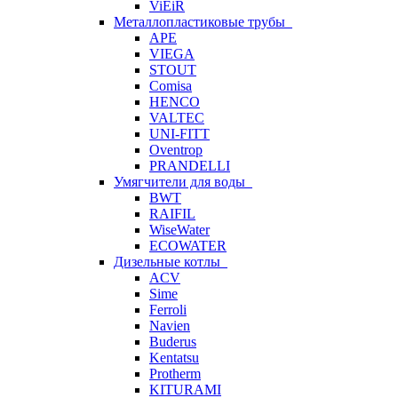
ViEiR
Металлопластиковые трубы
APE
VIEGA
STOUT
Comisa
HENCO
VALTEC
UNI-FITT
Oventrop
PRANDELLI
Умягчители для воды
BWT
RAIFIL
WiseWater
ECOWATER
Дизельные котлы
ACV
Sime
Ferroli
Navien
Buderus
Kentatsu
Protherm
KITURAMI