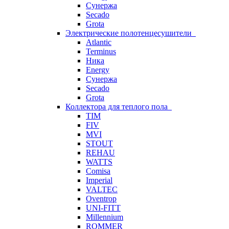
Сунержа
Secado
Grota
Электрические полотенцесушители
Atlantic
Terminus
Ника
Energy
Сунержа
Secado
Grota
Коллектора для теплого пола
TIM
FIV
MVI
STOUT
REHAU
WATTS
Comisa
Imperial
VALTEC
Oventrop
UNI-FITT
Millennium
ROMMER