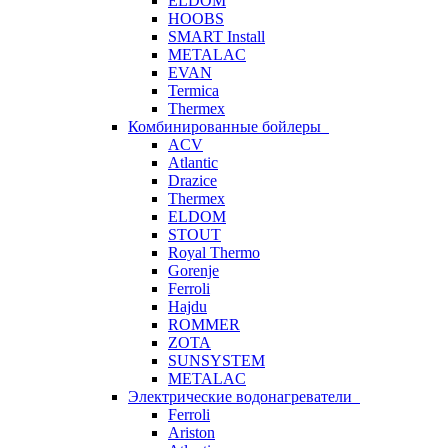
ELDOM
HOOBS
SMART Install
METALAC
EVAN
Termica
Thermex
Комбинированные бойлеры
ACV
Atlantic
Drazice
Thermex
ELDOM
STOUT
Royal Thermo
Gorenje
Ferroli
Hajdu
ROMMER
ZOTA
SUNSYSTEM
METALAC
Электрические водонагреватели
Ferroli
Ariston