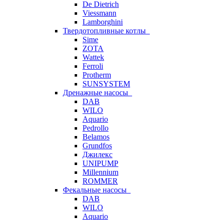
De Dietrich
Viessmann
Lamborghini
Твердотопливные котлы
Sime
ZOTA
Wattek
Ferroli
Protherm
SUNSYSTEM
Дренажные насосы
DAB
WILO
Aquario
Pedrollo
Belamos
Grundfos
Джилекс
UNIPUMP
Millennium
ROMMER
Фекальные насосы
DAB
WILO
Aquario