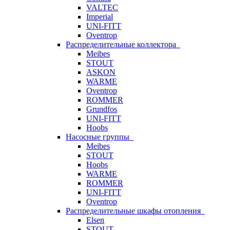
VALTEC
Imperial
UNI-FITT
Oventrop
Распределительные коллектора
Meibes
STOUT
ASKON
WARME
Oventrop
ROMMER
Grundfos
UNI-FITT
Hoobs
Насосные группы
Meibes
STOUT
Hoobs
WARME
ROMMER
UNI-FITT
Oventrop
Распределительные шкафы отопления
Elsen
STOUT