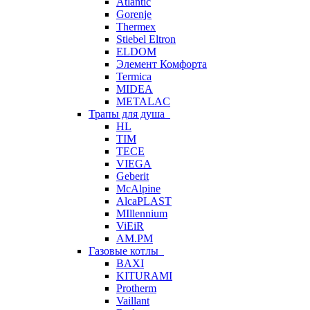
Atlantic
Gorenje
Thermex
Stiebel Eltron
ELDOM
Элемент Комфорта
Termica
MIDEA
METALAC
Трапы для душа
HL
TIM
TECE
VIEGA
Geberit
McAlpine
AlcaPLAST
MIllennium
ViEiR
AM.PM
Газовые котлы
BAXI
KITURAMI
Protherm
Vaillant