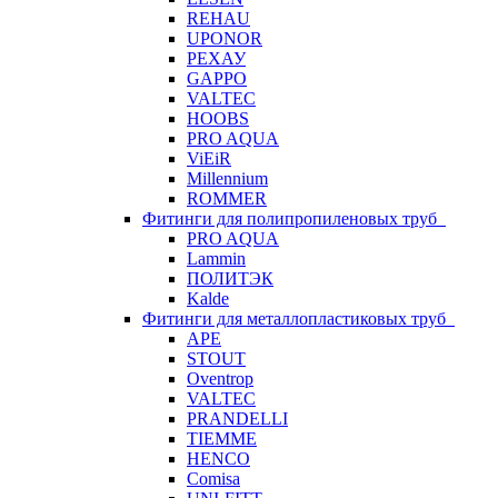
REHAU
UPONOR
РЕХАУ
GAPPO
VALTEC
HOOBS
PRO AQUA
ViEiR
Millennium
ROMMER
Фитинги для полипропиленовых труб
PRO AQUA
Lammin
ПОЛИТЭК
Kalde
Фитинги для металлопластиковых труб
APE
STOUT
Oventrop
VALTEC
PRANDELLI
TIEMME
HENCO
Comisa