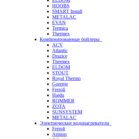
ELDOM
HOOBS
SMART Install
METALAC
EVAN
Termica
Thermex
Комбинированные бойлеры
ACV
Atlantic
Drazice
Thermex
ELDOM
STOUT
Royal Thermo
Gorenje
Ferroli
Hajdu
ROMMER
ZOTA
SUNSYSTEM
METALAC
Электрические водонагреватели
Ferroli
Ariston