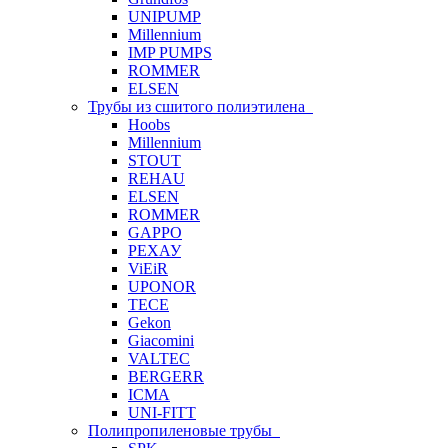
UNIPUMP
Millennium
IMP PUMPS
ROMMER
ELSEN
Трубы из сшитого полиэтилена
Hoobs
Millennium
STOUT
REHAU
ELSEN
ROMMER
GAPPO
РЕХАУ
ViEiR
UPONOR
TECE
Gekon
Giacomini
VALTEC
BERGERR
ICMA
UNI-FITT
Полипропиленовые трубы