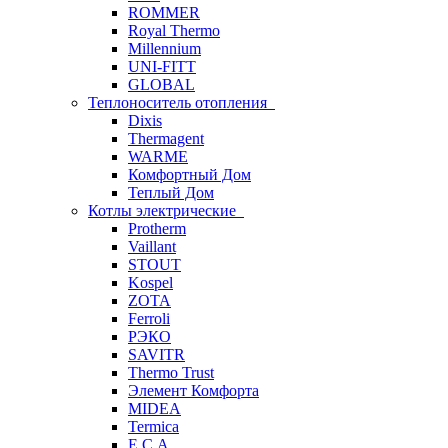
ROMMER
Royal Thermo
Millennium
UNI-FITT
GLOBAL
Теплоноситель отопления
Dixis
Thermagent
WARME
Комфортный Дом
Теплый Дом
Котлы электрические
Protherm
Vaillant
STOUT
Kospel
ZOTA
Ferroli
РЭКО
SAVITR
Thermo Trust
Элемент Комфорта
MIDEA
Termica
E.C.A