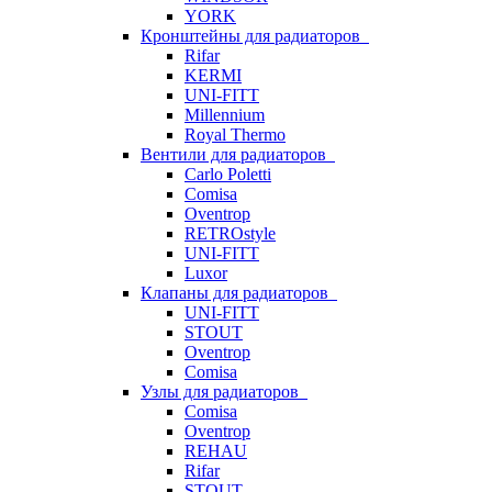
YORK
Кронштейны для радиаторов
Rifar
KERMI
UNI-FITT
Millennium
Royal Thermo
Вентили для радиаторов
Carlo Poletti
Comisa
Oventrop
RETROstyle
UNI-FITT
Luxor
Клапаны для радиаторов
UNI-FITT
STOUT
Oventrop
Comisa
Узлы для радиаторов
Comisa
Oventrop
REHAU
Rifar
STOUT