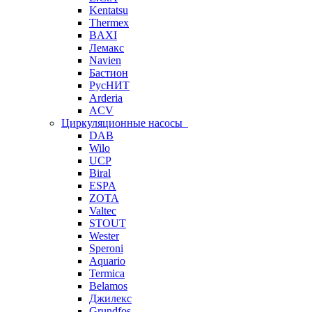
Kentatsu
Thermex
BAXI
Лемакс
Navien
Бастион
РусНИТ
Arderia
ACV
Циркуляционные насосы
DAB
Wilo
UCP
Biral
ESPA
ZOTA
Valtec
STOUT
Wester
Speroni
Aquario
Termica
Belamos
Джилекс
Grundfos