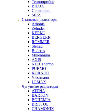
Теплоприбор
BILUX
Germanium
SIRA
Стальные радиаторы
Arbonia
Zehnder
KERMI
BERGERR
ROMMER
Stelrad
Buderus
Millennium
AXIS
NED Thermo
PURMO
KORADO
Viessmann
LEMAX
Чугунные радиаторы
ATENA
BARTON
BOHEMIA
BRISTOL
CHAMONIX