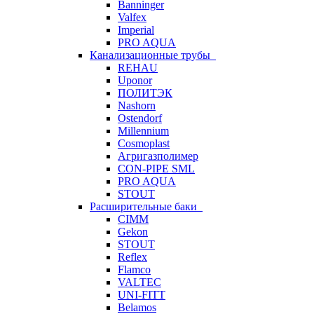
Banninger
Valfex
Imperial
PRO AQUA
Канализационные трубы
REHAU
Uponor
ПОЛИТЭК
Nashorn
Ostendorf
Millennium
Cosmoplast
Агригазполимер
CON-PIPE SML
PRO AQUA
STOUT
Расширительные баки
CIMM
Gekon
STOUT
Reflex
Flamco
VALTEC
UNI-FITT
Belamos