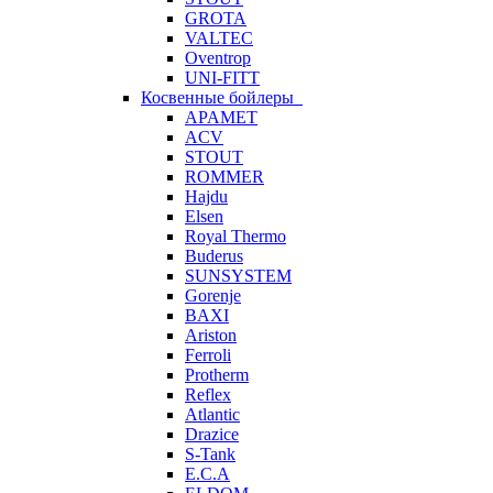
GROTA
VALTEC
Oventrop
UNI-FITT
Косвенные бойлеры
APAMET
ACV
STOUT
ROMMER
Hajdu
Elsen
Royal Thermo
Buderus
SUNSYSTEM
Gorenje
BAXI
Ariston
Ferroli
Protherm
Reflex
Atlantic
Drazice
S-Tank
E.C.A