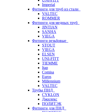
UNI-FITT
Imperial
Фитинги для труб из стали
VALTEC
ROMMER
Фитинги для медных труб
JINTIAN
SANHA
VIEGA
Фитинги резьбовые
STOUT
VIEGA
ELSEN
UNI-FITT
TIEMME
Itap
Comisa
Euros
Millennium
VALTEC
Трубы ПНД
CYKLON
Джилекс
ПОЛИТЭК
Фитинги для ПНД