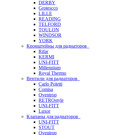
DERBY
Grotescco
LILLE
READING
TELFORD
TOULON
WINDSOR
YORK
Кронштейны для радиаторов
Rifar
KERMI
UNI-FITT
Millennium
Royal Thermo
Вентили для радиаторов
Carlo Poletti
Comisa
Oventrop
RETROstyle
UNI-FITT
Luxor
Клапаны для радиаторов
UNI-FITT
STOUT
Oventrop