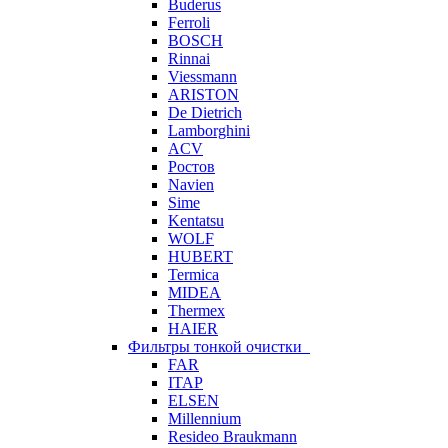
Buderus
Ferroli
BOSCH
Rinnai
Viessmann
ARISTON
De Dietrich
Lamborghini
ACV
Ростов
Navien
Sime
Kentatsu
WOLF
HUBERT
Termica
MIDEA
Thermex
HAIER
Фильтры тонкой очистки
FAR
ITAP
ELSEN
Millennium
Resideo Braukmann