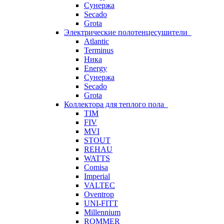
Сунержа
Secado
Grota
Электрические полотенцесушители
Atlantic
Terminus
Ника
Energy
Сунержа
Secado
Grota
Коллектора для теплого пола
TIM
FIV
MVI
STOUT
REHAU
WATTS
Comisa
Imperial
VALTEC
Oventrop
UNI-FITT
Millennium
ROMMER