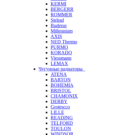
KERMI
BERGERR
ROMMER
Stelrad
Buderus
Millennium
AXIS
NED Thermo
PURMO
KORADO
Viessmann
LEMAX
Чугунные радиаторы
ATENA
BARTON
BOHEMIA
BRISTOL
CHAMONIX
DERBY
Grotescco
LILLE
READING
TELFORD
TOULON
WINDSOR