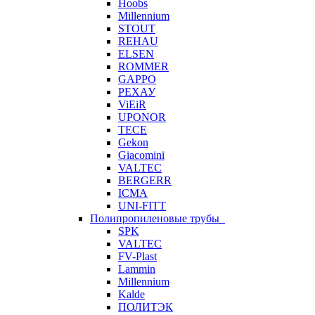
Hoobs
Millennium
STOUT
REHAU
ELSEN
ROMMER
GAPPO
РЕХАУ
ViEiR
UPONOR
TECE
Gekon
Giacomini
VALTEC
BERGERR
ICMA
UNI-FITT
Полипропиленовые трубы
SPK
VALTEC
FV-Plast
Lammin
Millennium
Kalde
ПОЛИТЭК