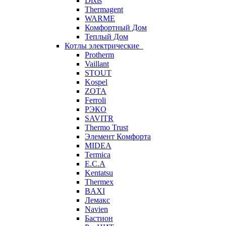
Dixis
Thermagent
WARME
Комфортный Дом
Теплый Дом
Котлы электрические
Protherm
Vaillant
STOUT
Kospel
ZOTA
Ferroli
РЭКО
SAVITR
Thermo Trust
Элемент Комфорта
MIDEA
Termica
E.C.A
Kentatsu
Thermex
BAXI
Лемакс
Navien
Бастион