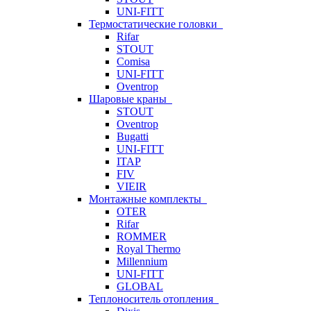
UNI-FITT
Термостатические головки
Rifar
STOUT
Comisa
UNI-FITT
Oventrop
Шаровые краны
STOUT
Oventrop
Bugatti
UNI-FITT
ITAP
FIV
VIEIR
Монтажные комплекты
OTER
Rifar
ROMMER
Royal Thermo
Millennium
UNI-FITT
GLOBAL
Теплоноситель отопления