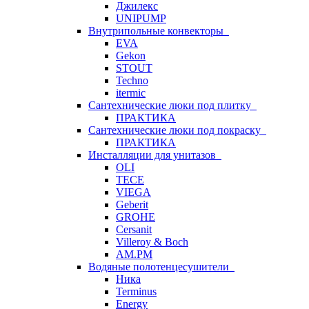
Джилекс
UNIPUMP
Внутрипольные конвекторы
EVA
Gekon
STOUT
Techno
itermic
Сантехнические люки под плитку
ПРАКТИКА
Сантехнические люки под покраску
ПРАКТИКА
Инсталляции для унитазов
OLI
TECE
VIEGA
Geberit
GROHE
Cersanit
Villeroy & Boch
AM.PM
Водяные полотенцесушители
Ника
Terminus
Energy