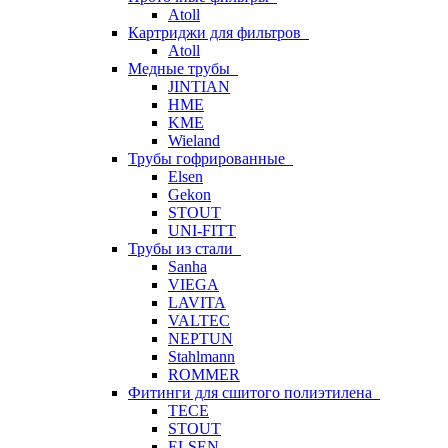
Atoll
Картриджи для фильтров
Atoll
Медные трубы
JINTIAN
HME
KME
Wieland
Трубы гофрированные
Elsen
Gekon
STOUT
UNI-FITT
Трубы из стали
Sanha
VIEGA
LAVITA
VALTEC
NEPTUN
Stahlmann
ROMMER
Фитинги для сшитого полиэтилена
TECE
STOUT
ELSEN