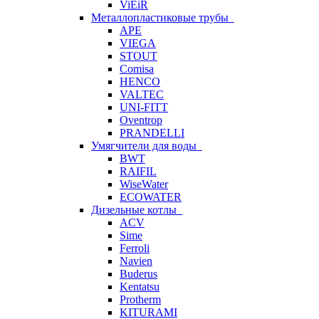
ViEiR
Металлопластиковые трубы
APE
VIEGA
STOUT
Comisa
HENCO
VALTEC
UNI-FITT
Oventrop
PRANDELLI
Умягчители для воды
BWT
RAIFIL
WiseWater
ECOWATER
Дизельные котлы
ACV
Sime
Ferroli
Navien
Buderus
Kentatsu
Protherm
KITURAMI