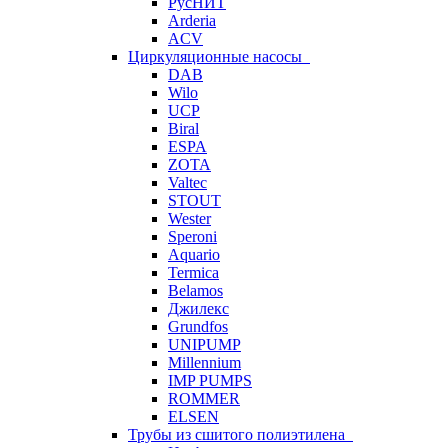
РусНИТ
Arderia
ACV
Циркуляционные насосы
DAB
Wilo
UCP
Biral
ESPA
ZOTA
Valtec
STOUT
Wester
Speroni
Aquario
Termica
Belamos
Джилекс
Grundfos
UNIPUMP
Millennium
IMP PUMPS
ROMMER
ELSEN
Трубы из сшитого полиэтилена