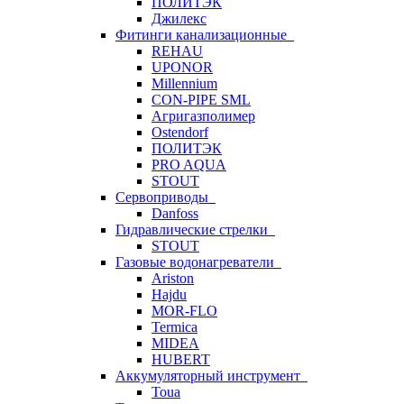
ПОЛИТЭК
Джилекс
Фитинги канализационные
REHAU
UPONOR
Millennium
CON-PIPE SML
Агригазполимер
Ostendorf
ПОЛИТЭК
PRO AQUA
STOUT
Сервоприводы
Danfoss
Гидравлические стрелки
STOUT
Газовые водонагреватели
Ariston
Hajdu
MOR-FLO
Termica
MIDEA
HUBERT
Аккумуляторный инструмент
Toua