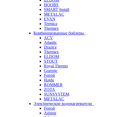
ELDOM
HOOBS
SMART Install
METALAC
EVAN
Termica
Thermex
Комбинированные бойлеры
ACV
Atlantic
Drazice
Thermex
ELDOM
STOUT
Royal Thermo
Gorenje
Ferroli
Hajdu
ROMMER
ZOTA
SUNSYSTEM
METALAC
Электрические водонагреватели
Ferroli
Ariston