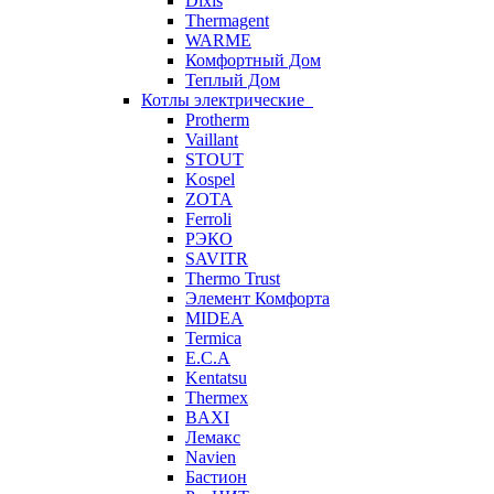
Dixis
Thermagent
WARME
Комфортный Дом
Теплый Дом
Котлы электрические
Protherm
Vaillant
STOUT
Kospel
ZOTA
Ferroli
РЭКО
SAVITR
Thermo Trust
Элемент Комфорта
MIDEA
Termica
E.C.A
Kentatsu
Thermex
BAXI
Лемакс
Navien
Бастион