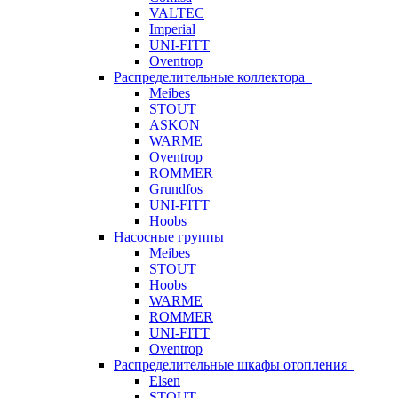
VALTEC
Imperial
UNI-FITT
Oventrop
Распределительные коллектора
Meibes
STOUT
ASKON
WARME
Oventrop
ROMMER
Grundfos
UNI-FITT
Hoobs
Насосные группы
Meibes
STOUT
Hoobs
WARME
ROMMER
UNI-FITT
Oventrop
Распределительные шкафы отопления
Elsen
STOUT