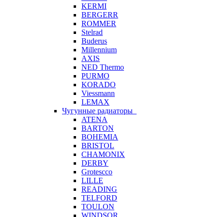
KERMI
BERGERR
ROMMER
Stelrad
Buderus
Millennium
AXIS
NED Thermo
PURMO
KORADO
Viessmann
LEMAX
Чугунные радиаторы
ATENA
BARTON
BOHEMIA
BRISTOL
CHAMONIX
DERBY
Grotescco
LILLE
READING
TELFORD
TOULON
WINDSOR