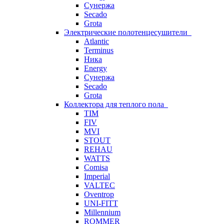
Сунержа
Secado
Grota
Электрические полотенцесушители
Atlantic
Terminus
Ника
Energy
Сунержа
Secado
Grota
Коллектора для теплого пола
TIM
FIV
MVI
STOUT
REHAU
WATTS
Comisa
Imperial
VALTEC
Oventrop
UNI-FITT
Millennium
ROMMER