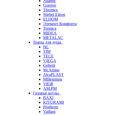
Atlantic
Gorenje
Thermex
Stiebel Eltron
ELDOM
Элемент Комфорта
Termica
MIDEA
METALAC
Трапы для душа
HL
TIM
TECE
VIEGA
Geberit
McAlpine
AlcaPLAST
MIllennium
ViEiR
AM.PM
Газовые котлы
BAXI
KITURAMI
Protherm
Vaillant