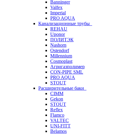
Banninger
Valfex
Imperial
PRO AQUA
Канализационные трубы
REHAU
Uponor
ПОЛИТЭК
Nashorn
Ostendorf
Millennium
Cosmoplast
Агригазполимер
CON-PIPE SML
PRO AQUA
STOUT
Расширительные баки
CIMM
Gekon
STOUT
Reflex
Flamco
VALTEC
UNI-FITT
Belamos