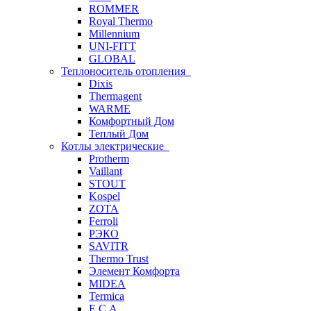
ROMMER
Royal Thermo
Millennium
UNI-FITT
GLOBAL
Теплоноситель отопления
Dixis
Thermagent
WARME
Комфортный Дом
Теплый Дом
Котлы электрические
Protherm
Vaillant
STOUT
Kospel
ZOTA
Ferroli
РЭКО
SAVITR
Thermo Trust
Элемент Комфорта
MIDEA
Termica
E.C.A