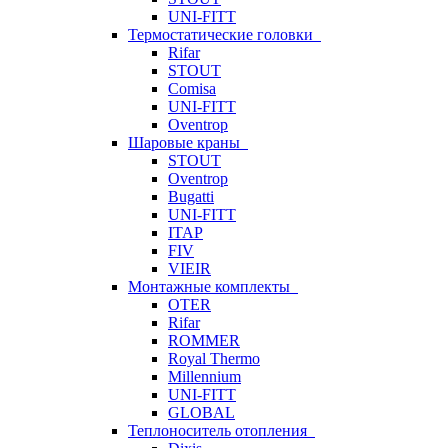
UNI-FITT
Термостатические головки
Rifar
STOUT
Comisa
UNI-FITT
Oventrop
Шаровые краны
STOUT
Oventrop
Bugatti
UNI-FITT
ITAP
FIV
VIEIR
Монтажные комплекты
OTER
Rifar
ROMMER
Royal Thermo
Millennium
UNI-FITT
GLOBAL
Теплоноситель отопления