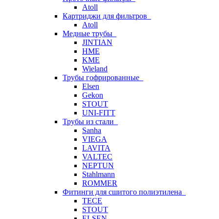
Atoll
Картриджи для фильтров
Atoll
Медные трубы
JINTIAN
HME
KME
Wieland
Трубы гофрированные
Elsen
Gekon
STOUT
UNI-FITT
Трубы из стали
Sanha
VIEGA
LAVITA
VALTEC
NEPTUN
Stahlmann
ROMMER
Фитинги для сшитого полиэтилена
TECE
STOUT
ELSEN