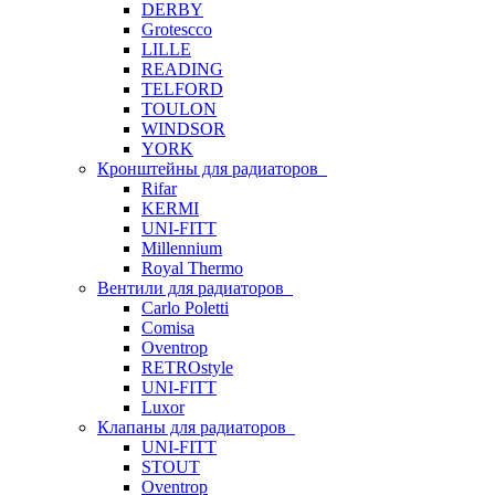
DERBY
Grotescco
LILLE
READING
TELFORD
TOULON
WINDSOR
YORK
Кронштейны для радиаторов
Rifar
KERMI
UNI-FITT
Millennium
Royal Thermo
Вентили для радиаторов
Carlo Poletti
Comisa
Oventrop
RETROstyle
UNI-FITT
Luxor
Клапаны для радиаторов
UNI-FITT
STOUT
Oventrop