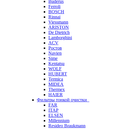
Buderus
Ferroli
BOSCH
Rinnai
Viessmann
ARISTON
De Dietrich
Lamborghini
ACV
Ростов
Navien
Sime
Kentatsu
WOLF
HUBERT
Termica
MIDEA
Thermex
HAIER
Фильтры тонкой очистки
FAR
ITAP
ELSEN
Millennium
Resideo Braukmann