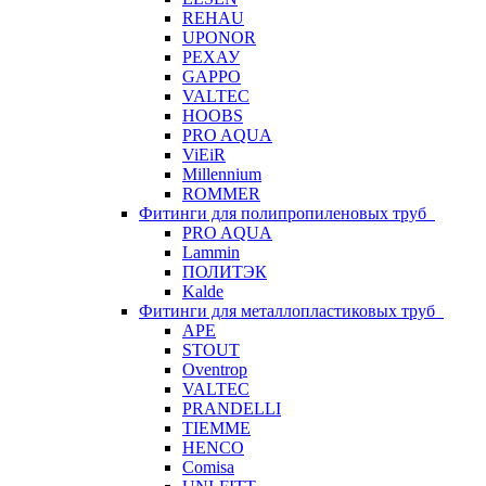
REHAU
UPONOR
РЕХАУ
GAPPO
VALTEC
HOOBS
PRO AQUA
ViEiR
Millennium
ROMMER
Фитинги для полипропиленовых труб
PRO AQUA
Lammin
ПОЛИТЭК
Kalde
Фитинги для металлопластиковых труб
APE
STOUT
Oventrop
VALTEC
PRANDELLI
TIEMME
HENCO
Comisa