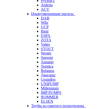
РусНИТ
Arderia
ACV
Циркуляционные насосы
DAB
Wilo
UCP
Biral
ESPA
ZOTA
Valtec
STOUT
Wester
Speroni
Aquario
Termica
Belamos
Джилекс
Grundfos
UNIPUMP
Millennium
IMP PUMPS
ROMMER
ELSEN
Трубы из сшитого полиэтилена