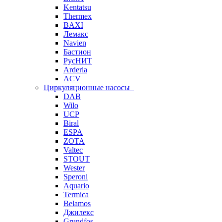
Kentatsu
Thermex
BAXI
Лемакс
Navien
Бастион
РусНИТ
Arderia
ACV
Циркуляционные насосы
DAB
Wilo
UCP
Biral
ESPA
ZOTA
Valtec
STOUT
Wester
Speroni
Aquario
Termica
Belamos
Джилекс
Grundfos