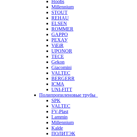
Hoobs
Millennium
STOUT
REHAU
ELSEN
ROMMER
GAPPO
РЕХАУ
ViEiR
UPONOR
TECE
Gekon
Giacomini
VALTEC
BERGERR
ICMA
UNI-FITT
Полипропиленовые трубы
SPK
VALTEC
FV-Plast
Lammin
Millennium
Kalde
ПОЛИТЭК