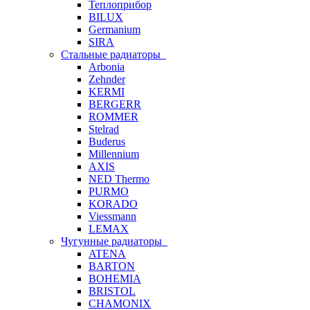
Теплоприбор
BILUX
Germanium
SIRA
Стальные радиаторы
Arbonia
Zehnder
KERMI
BERGERR
ROMMER
Stelrad
Buderus
Millennium
AXIS
NED Thermo
PURMO
KORADO
Viessmann
LEMAX
Чугунные радиаторы
ATENA
BARTON
BOHEMIA
BRISTOL
CHAMONIX