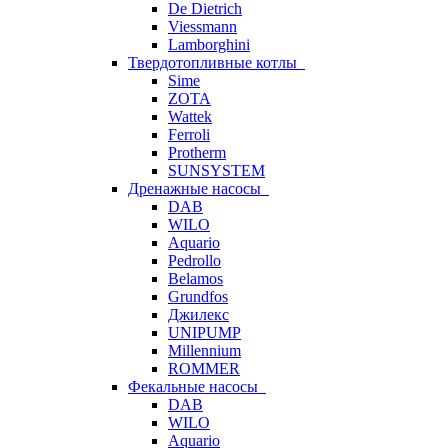
De Dietrich
Viessmann
Lamborghini
Твердотопливные котлы
Sime
ZOTA
Wattek
Ferroli
Protherm
SUNSYSTEM
Дренажные насосы
DAB
WILO
Aquario
Pedrollo
Belamos
Grundfos
Джилекс
UNIPUMP
Millennium
ROMMER
Фекальные насосы
DAB
WILO
Aquario