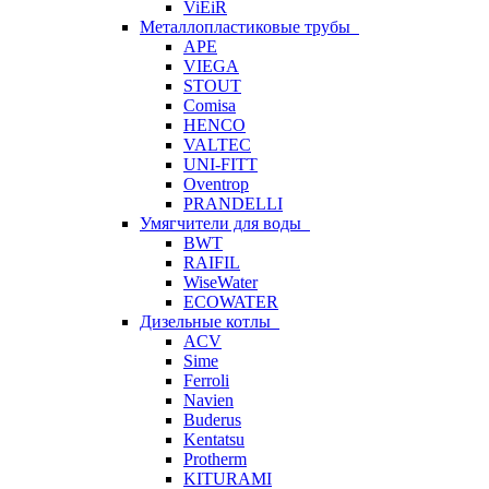
ViEiR
Металлопластиковые трубы
APE
VIEGA
STOUT
Comisa
HENCO
VALTEC
UNI-FITT
Oventrop
PRANDELLI
Умягчители для воды
BWT
RAIFIL
WiseWater
ECOWATER
Дизельные котлы
ACV
Sime
Ferroli
Navien
Buderus
Kentatsu
Protherm
KITURAMI