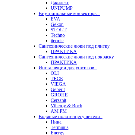
Джилекс
UNIPUMP
Внутрипольные конвекторы
EVA
Gekon
STOUT
Techno
itermic
Сантехнические люки под плитку
ПРАКТИКА
Сантехнические люки под покраску
ПРАКТИКА
Инсталляции для унитазов
OLI
TECE
VIEGA
Geberit
GROHE
Cersanit
Villeroy & Boch
AM.PM
Водяные полотенцесушители
Ника
Terminus
Energy