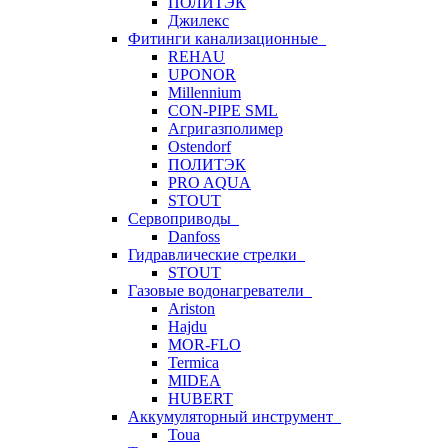
ПОЛИТЭК
Джилекс
Фитинги канализационные
REHAU
UPONOR
Millennium
CON-PIPE SML
Агригазполимер
Ostendorf
ПОЛИТЭК
PRO AQUA
STOUT
Сервоприводы
Danfoss
Гидравлические стрелки
STOUT
Газовые водонагреватели
Ariston
Hajdu
MOR-FLO
Termica
MIDEA
HUBERT
Аккумуляторный инструмент
Toua