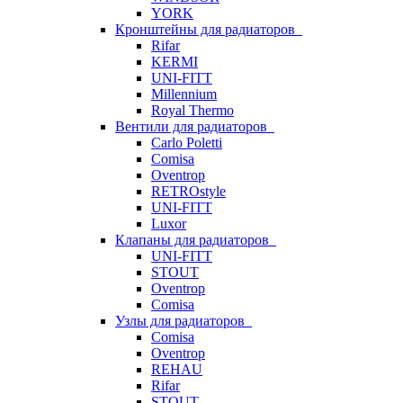
YORK
Кронштейны для радиаторов
Rifar
KERMI
UNI-FITT
Millennium
Royal Thermo
Вентили для радиаторов
Carlo Poletti
Comisa
Oventrop
RETROstyle
UNI-FITT
Luxor
Клапаны для радиаторов
UNI-FITT
STOUT
Oventrop
Comisa
Узлы для радиаторов
Comisa
Oventrop
REHAU
Rifar
STOUT