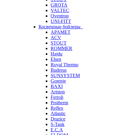
GROTA
VALTEC
Oventrop
UNI-FITT
Косвенные бойлеры
APAMET
ACV
STOUT
ROMMER
Hajdu
Elsen
Royal Thermo
Buderus
SUNSYSTEM
Gorenje
BAXI
Ariston
Ferroli
Protherm
Reflex
Atlantic
Drazice
S-Tank
E.C.A