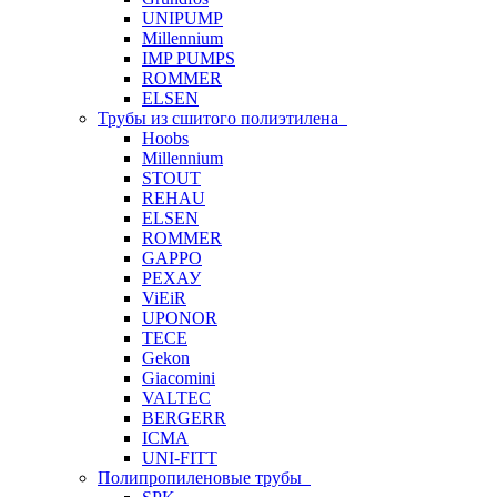
UNIPUMP
Millennium
IMP PUMPS
ROMMER
ELSEN
Трубы из сшитого полиэтилена
Hoobs
Millennium
STOUT
REHAU
ELSEN
ROMMER
GAPPO
РЕХАУ
ViEiR
UPONOR
TECE
Gekon
Giacomini
VALTEC
BERGERR
ICMA
UNI-FITT
Полипропиленовые трубы