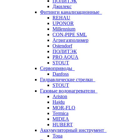
ПОЛИТЭК
Джилекс
Фитинги канализационные
REHAU
UPONOR
Millennium
CON-PIPE SML
Агригазполимер
Ostendorf
ПОЛИТЭК
PRO AQUA
STOUT
Сервоприводы
Danfoss
Гидравлические стрелки
STOUT
Газовые водонагреватели
Ariston
Hajdu
MOR-FLO
Termica
MIDEA
HUBERT
Аккумуляторный инструмент
Toua