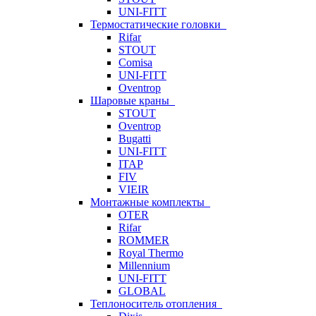
UNI-FITT
Термостатические головки
Rifar
STOUT
Comisa
UNI-FITT
Oventrop
Шаровые краны
STOUT
Oventrop
Bugatti
UNI-FITT
ITAP
FIV
VIEIR
Монтажные комплекты
OTER
Rifar
ROMMER
Royal Thermo
Millennium
UNI-FITT
GLOBAL
Теплоноситель отопления