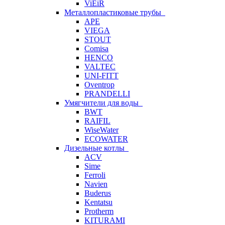
ViEiR
Металлопластиковые трубы
APE
VIEGA
STOUT
Comisa
HENCO
VALTEC
UNI-FITT
Oventrop
PRANDELLI
Умягчители для воды
BWT
RAIFIL
WiseWater
ECOWATER
Дизельные котлы
ACV
Sime
Ferroli
Navien
Buderus
Kentatsu
Protherm
KITURAMI