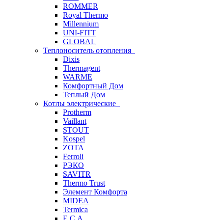
ROMMER
Royal Thermo
Millennium
UNI-FITT
GLOBAL
Теплоноситель отопления
Dixis
Thermagent
WARME
Комфортный Дом
Теплый Дом
Котлы электрические
Protherm
Vaillant
STOUT
Kospel
ZOTA
Ferroli
РЭКО
SAVITR
Thermo Trust
Элемент Комфорта
MIDEA
Termica
E.C.A