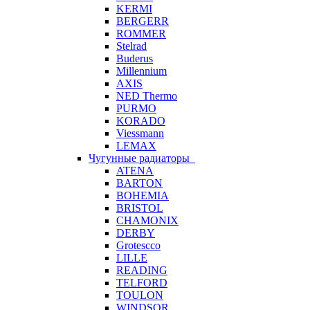
KERMI
BERGERR
ROMMER
Stelrad
Buderus
Millennium
AXIS
NED Thermo
PURMO
KORADO
Viessmann
LEMAX
Чугунные радиаторы
ATENA
BARTON
BOHEMIA
BRISTOL
CHAMONIX
DERBY
Grotescco
LILLE
READING
TELFORD
TOULON
WINDSOR