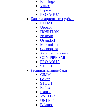
Banninger
Valfex
Imperial
PRO AQUA
Канализационные трубы
REHAU
Uponor
ПОЛИТЭК
Nashorn
Ostendorf
Millennium
Cosmoplast
Агригазполимер
CON-PIPE SML
PRO AQUA
STOUT
Расширительные баки
CIMM
Gekon
STOUT
Reflex
Flamco
VALTEC
UNI-FITT
Belamos