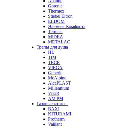
Atlantic
Gorenje
Thermex
Stiebel Eltron
ELDOM
Элемент Комфорта
Termica
MIDEA
METALAC
Трапы для душа
HL
TIM
TECE
VIEGA
Geberit
McAlpine
AlcaPLAST
MIllennium
ViEiR
AM.PM
Газовые котлы
BAXI
KITURAMI
Protherm
Vaillant