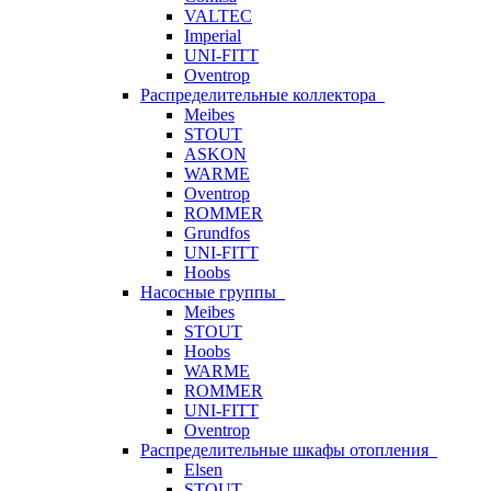
VALTEC
Imperial
UNI-FITT
Oventrop
Распределительные коллектора
Meibes
STOUT
ASKON
WARME
Oventrop
ROMMER
Grundfos
UNI-FITT
Hoobs
Насосные группы
Meibes
STOUT
Hoobs
WARME
ROMMER
UNI-FITT
Oventrop
Распределительные шкафы отопления
Elsen
STOUT