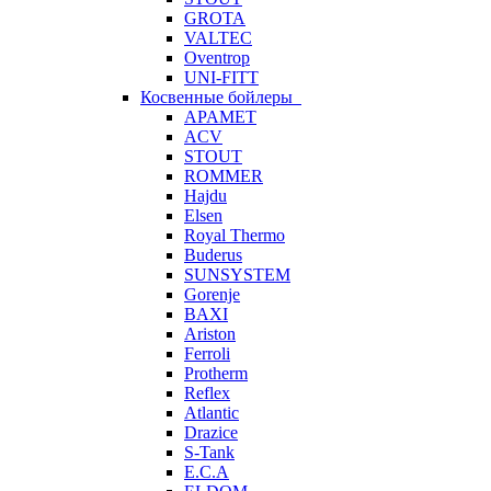
GROTA
VALTEC
Oventrop
UNI-FITT
Косвенные бойлеры
APAMET
ACV
STOUT
ROMMER
Hajdu
Elsen
Royal Thermo
Buderus
SUNSYSTEM
Gorenje
BAXI
Ariston
Ferroli
Protherm
Reflex
Atlantic
Drazice
S-Tank
E.C.A