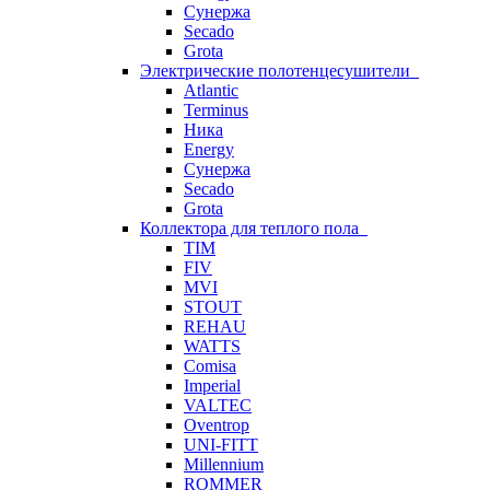
Сунержа
Secado
Grota
Электрические полотенцесушители
Atlantic
Terminus
Ника
Energy
Сунержа
Secado
Grota
Коллектора для теплого пола
TIM
FIV
MVI
STOUT
REHAU
WATTS
Comisa
Imperial
VALTEC
Oventrop
UNI-FITT
Millennium
ROMMER