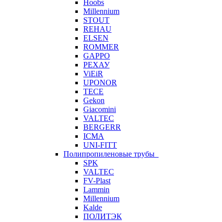
Hoobs
Millennium
STOUT
REHAU
ELSEN
ROMMER
GAPPO
РЕХАУ
ViEiR
UPONOR
TECE
Gekon
Giacomini
VALTEC
BERGERR
ICMA
UNI-FITT
Полипропиленовые трубы
SPK
VALTEC
FV-Plast
Lammin
Millennium
Kalde
ПОЛИТЭК