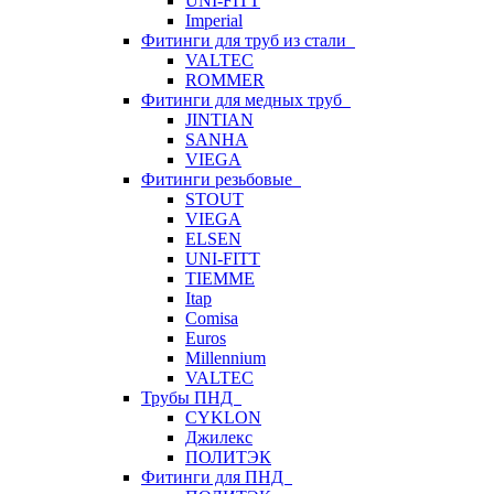
UNI-FITT
Imperial
Фитинги для труб из стали
VALTEC
ROMMER
Фитинги для медных труб
JINTIAN
SANHA
VIEGA
Фитинги резьбовые
STOUT
VIEGA
ELSEN
UNI-FITT
TIEMME
Itap
Comisa
Euros
Millennium
VALTEC
Трубы ПНД
CYKLON
Джилекс
ПОЛИТЭК
Фитинги для ПНД