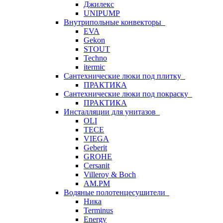
Джилекс
UNIPUMP
Внутрипольные конвекторы
EVA
Gekon
STOUT
Techno
itermic
Сантехнические люки под плитку
ПРАКТИКА
Сантехнические люки под покраску
ПРАКТИКА
Инсталляции для унитазов
OLI
TECE
VIEGA
Geberit
GROHE
Cersanit
Villeroy & Boch
AM.PM
Водяные полотенцесушители
Ника
Terminus
Energy