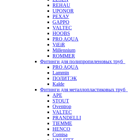
REHAU
UPONOR
РЕХАУ
GAPPO
VALTEC
HOOBS
PRO AQUA
ViEiR
Millennium
ROMMER
Фитинги для полипропиленовых труб
PRO AQUA
Lammin
ПОЛИТЭК
Kalde
Фитинги для металлопластиковых труб
APE
STOUT
Oventrop
VALTEC
PRANDELLI
TIEMME
HENCO
Comisa