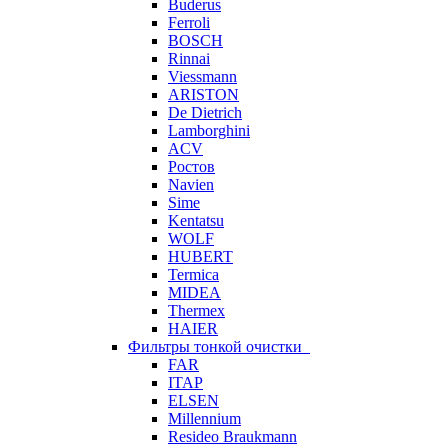
Buderus
Ferroli
BOSCH
Rinnai
Viessmann
ARISTON
De Dietrich
Lamborghini
ACV
Ростов
Navien
Sime
Kentatsu
WOLF
HUBERT
Termica
MIDEA
Thermex
HAIER
Фильтры тонкой очистки
FAR
ITAP
ELSEN
Millennium
Resideo Braukmann