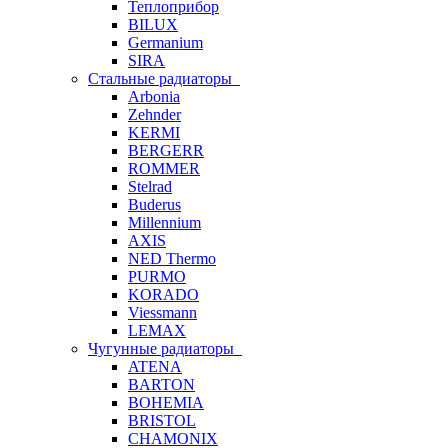
Теплоприбор
BILUX
Germanium
SIRA
Стальные радиаторы
Arbonia
Zehnder
KERMI
BERGERR
ROMMER
Stelrad
Buderus
Millennium
AXIS
NED Thermo
PURMO
KORADO
Viessmann
LEMAX
Чугунные радиаторы
ATENA
BARTON
BOHEMIA
BRISTOL
CHAMONIX