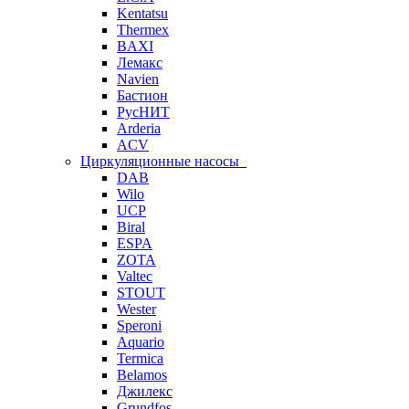
Kentatsu
Thermex
BAXI
Лемакс
Navien
Бастион
РусНИТ
Arderia
ACV
Циркуляционные насосы
DAB
Wilo
UCP
Biral
ESPA
ZOTA
Valtec
STOUT
Wester
Speroni
Aquario
Termica
Belamos
Джилекс
Grundfos