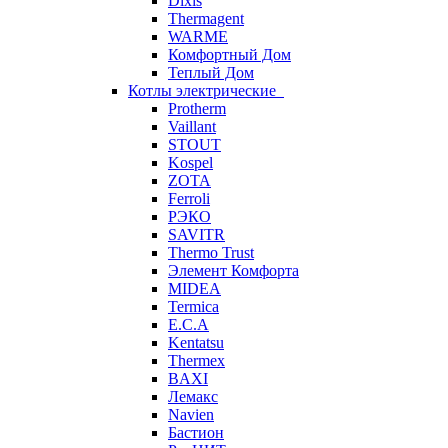
Dixis
Thermagent
WARME
Комфортный Дом
Теплый Дом
Котлы электрические
Protherm
Vaillant
STOUT
Kospel
ZOTA
Ferroli
РЭКО
SAVITR
Thermo Trust
Элемент Комфорта
MIDEA
Termica
E.C.A
Kentatsu
Thermex
BAXI
Лемакс
Navien
Бастион