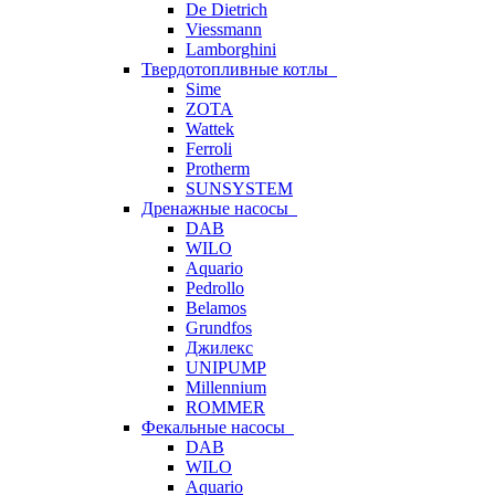
De Dietrich
Viessmann
Lamborghini
Твердотопливные котлы
Sime
ZOTA
Wattek
Ferroli
Protherm
SUNSYSTEM
Дренажные насосы
DAB
WILO
Aquario
Pedrollo
Belamos
Grundfos
Джилекс
UNIPUMP
Millennium
ROMMER
Фекальные насосы
DAB
WILO
Aquario