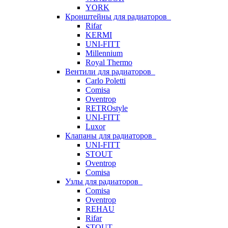
YORK
Кронштейны для радиаторов
Rifar
KERMI
UNI-FITT
Millennium
Royal Thermo
Вентили для радиаторов
Carlo Poletti
Comisa
Oventrop
RETROstyle
UNI-FITT
Luxor
Клапаны для радиаторов
UNI-FITT
STOUT
Oventrop
Comisa
Узлы для радиаторов
Comisa
Oventrop
REHAU
Rifar
STOUT