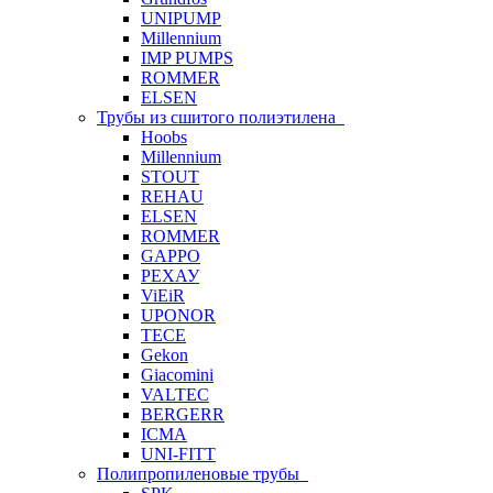
UNIPUMP
Millennium
IMP PUMPS
ROMMER
ELSEN
Трубы из сшитого полиэтилена
Hoobs
Millennium
STOUT
REHAU
ELSEN
ROMMER
GAPPO
РЕХАУ
ViEiR
UPONOR
TECE
Gekon
Giacomini
VALTEC
BERGERR
ICMA
UNI-FITT
Полипропиленовые трубы