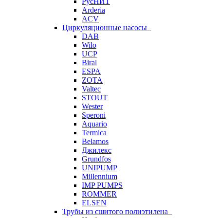
РусНИТ
Arderia
ACV
Циркуляционные насосы
DAB
Wilo
UCP
Biral
ESPA
ZOTA
Valtec
STOUT
Wester
Speroni
Aquario
Termica
Belamos
Джилекс
Grundfos
UNIPUMP
Millennium
IMP PUMPS
ROMMER
ELSEN
Трубы из сшитого полиэтилена