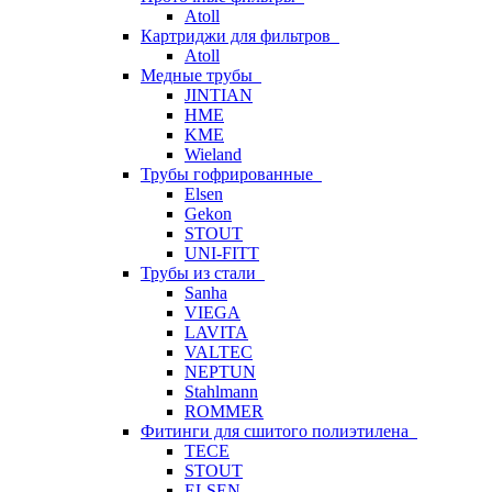
Atoll
Картриджи для фильтров
Atoll
Медные трубы
JINTIAN
HME
KME
Wieland
Трубы гофрированные
Elsen
Gekon
STOUT
UNI-FITT
Трубы из стали
Sanha
VIEGA
LAVITA
VALTEC
NEPTUN
Stahlmann
ROMMER
Фитинги для сшитого полиэтилена
TECE
STOUT
ELSEN