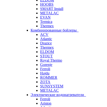
ELDOM
HOOBS
SMART Install
METALAC
EVAN
Termica
Thermex
Комбинированные бойлеры
ACV
Atlantic
Drazice
Thermex
ELDOM
STOUT
Royal Thermo
Gorenje
Ferroli
Hajdu
ROMMER
ZOTA
SUNSYSTEM
METALAC
Электрические водонагреватели
Ferroli
Ariston