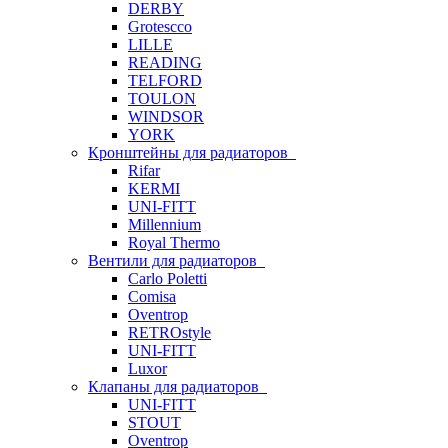
DERBY
Grotescco
LILLE
READING
TELFORD
TOULON
WINDSOR
YORK
Кронштейны для радиаторов
Rifar
KERMI
UNI-FITT
Millennium
Royal Thermo
Вентили для радиаторов
Carlo Poletti
Comisa
Oventrop
RETROstyle
UNI-FITT
Luxor
Клапаны для радиаторов
UNI-FITT
STOUT
Oventrop