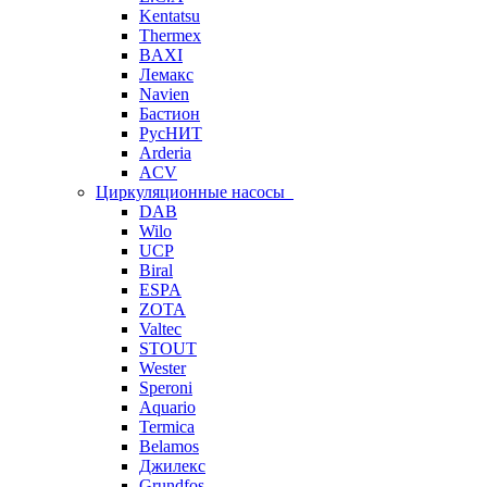
Kentatsu
Thermex
BAXI
Лемакс
Navien
Бастион
РусНИТ
Arderia
ACV
Циркуляционные насосы
DAB
Wilo
UCP
Biral
ESPA
ZOTA
Valtec
STOUT
Wester
Speroni
Aquario
Termica
Belamos
Джилекс
Grundfos