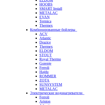
ELDOM
HOOBS
SMART Install
METALAC
EVAN
Termica
Thermex
Комбинированные бойлеры
ACV
Atlantic
Drazice
Thermex
ELDOM
STOUT
Royal Thermo
Gorenje
Ferroli
Hajdu
ROMMER
ZOTA
SUNSYSTEM
METALAC
Электрические водонагреватели
Ferroli
Ariston