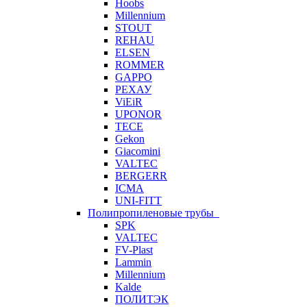
Hoobs
Millennium
STOUT
REHAU
ELSEN
ROMMER
GAPPO
РЕХАУ
ViEiR
UPONOR
TECE
Gekon
Giacomini
VALTEC
BERGERR
ICMA
UNI-FITT
Полипропиленовые трубы
SPK
VALTEC
FV-Plast
Lammin
Millennium
Kalde
ПОЛИТЭК