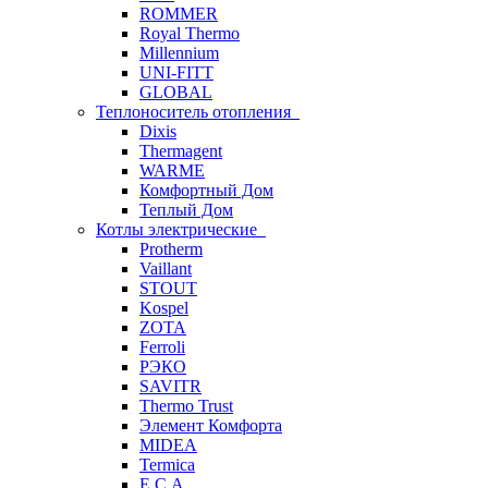
ROMMER
Royal Thermo
Millennium
UNI-FITT
GLOBAL
Теплоноситель отопления
Dixis
Thermagent
WARME
Комфортный Дом
Теплый Дом
Котлы электрические
Protherm
Vaillant
STOUT
Kospel
ZOTA
Ferroli
РЭКО
SAVITR
Thermo Trust
Элемент Комфорта
MIDEA
Termica
E.C.A