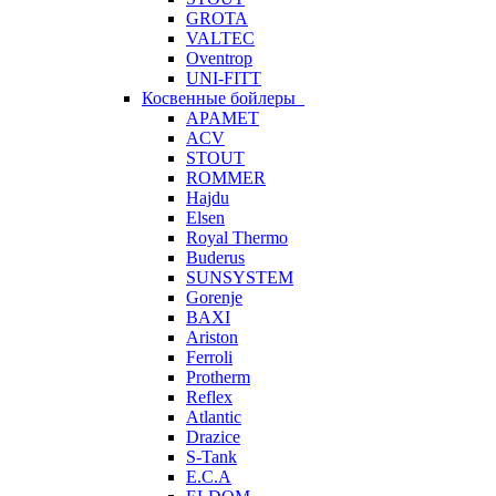
GROTA
VALTEC
Oventrop
UNI-FITT
Косвенные бойлеры
APAMET
ACV
STOUT
ROMMER
Hajdu
Elsen
Royal Thermo
Buderus
SUNSYSTEM
Gorenje
BAXI
Ariston
Ferroli
Protherm
Reflex
Atlantic
Drazice
S-Tank
E.C.A