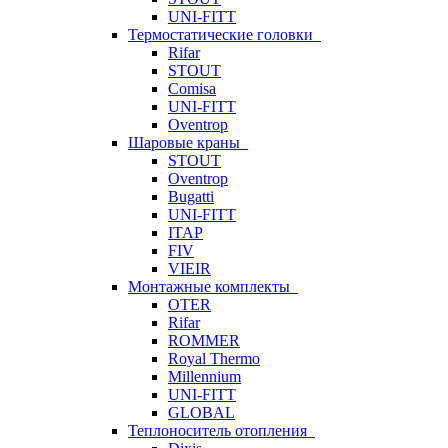
UNI-FITT
Термостатические головки
Rifar
STOUT
Comisa
UNI-FITT
Oventrop
Шаровые краны
STOUT
Oventrop
Bugatti
UNI-FITT
ITAP
FIV
VIEIR
Монтажные комплекты
OTER
Rifar
ROMMER
Royal Thermo
Millennium
UNI-FITT
GLOBAL
Теплоноситель отопления