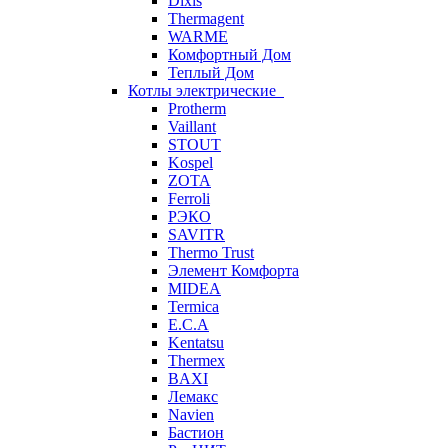
Dixis
Thermagent
WARME
Комфортный Дом
Теплый Дом
Котлы электрические
Protherm
Vaillant
STOUT
Kospel
ZOTA
Ferroli
РЭКО
SAVITR
Thermo Trust
Элемент Комфорта
MIDEA
Termica
E.C.A
Kentatsu
Thermex
BAXI
Лемакс
Navien
Бастион