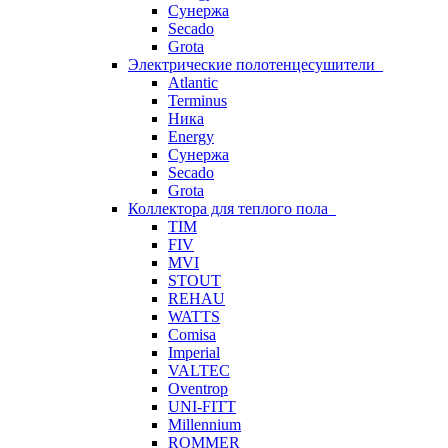
Сунержа
Secado
Grota
Электрические полотенцесушители
Atlantic
Terminus
Ника
Energy
Сунержа
Secado
Grota
Коллектора для теплого пола
TIM
FIV
MVI
STOUT
REHAU
WATTS
Comisa
Imperial
VALTEC
Oventrop
UNI-FITT
Millennium
ROMMER