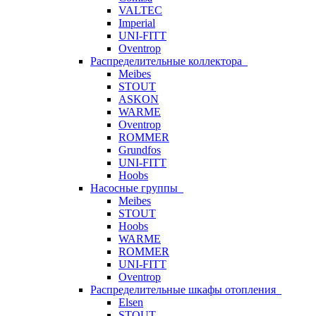
VALTEC
Imperial
UNI-FITT
Oventrop
Распределительные коллектора
Meibes
STOUT
ASKON
WARME
Oventrop
ROMMER
Grundfos
UNI-FITT
Hoobs
Насосные группы
Meibes
STOUT
Hoobs
WARME
ROMMER
UNI-FITT
Oventrop
Распределительные шкафы отопления
Elsen
STOUT