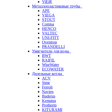
ViEiR
Металлопластиковые трубы
APE
VIEGA
STOUT
Comisa
HENCO
VALTEC
UNI-FITT
Oventrop
PRANDELLI
Умягчители для воды
BWT
RAIFIL
WiseWater
ECOWATER
Дизельные котлы
ACV
Sime
Ferroli
Navien
Buderus
Kentatsu
Protherm
KITURAMI