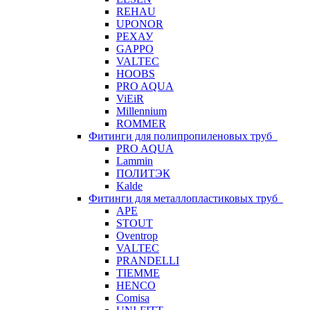
REHAU
UPONOR
РЕХАУ
GAPPO
VALTEC
HOOBS
PRO AQUA
ViEiR
Millennium
ROMMER
Фитинги для полипропиленовых труб
PRO AQUA
Lammin
ПОЛИТЭК
Kalde
Фитинги для металлопластиковых труб
APE
STOUT
Oventrop
VALTEC
PRANDELLI
TIEMME
HENCO
Comisa