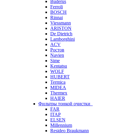
Buderus
Ferroli
BOSCH
Rinnai
Viessmann
ARISTON
De Dietrich
Lamborghini
ACV
Ростов
Navien
Sime
Kentatsu
WOLF
HUBERT
Termica
MIDEA
Thermex
HAIER
Фильтры тонкой очистки
FAR
ITAP
ELSEN
Millennium
Resideo Braukmann