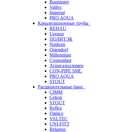
Banninger
Valfex
Imperial
PRO AQUA
Канализационные трубы
REHAU
Uponor
ПОЛИТЭК
Nashorn
Ostendorf
Millennium
Cosmoplast
Агригазполимер
CON-PIPE SML
PRO AQUA
STOUT
Расширительные баки
CIMM
Gekon
STOUT
Reflex
Flamco
VALTEC
UNI-FITT
Belamos