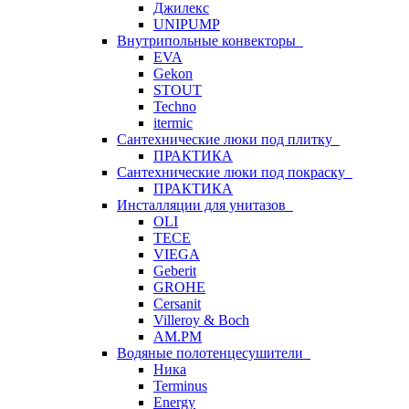
Джилекс
UNIPUMP
Внутрипольные конвекторы
EVA
Gekon
STOUT
Techno
itermic
Сантехнические люки под плитку
ПРАКТИКА
Сантехнические люки под покраску
ПРАКТИКА
Инсталляции для унитазов
OLI
TECE
VIEGA
Geberit
GROHE
Cersanit
Villeroy & Boch
AM.PM
Водяные полотенцесушители
Ника
Terminus
Energy