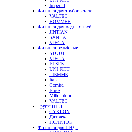
UNI-FITT
Imperial
Фитинги для труб из стали
VALTEC
ROMMER
Фитинги для медных труб
JINTIAN
SANHA
VIEGA
Фитинги резьбовые
STOUT
VIEGA
ELSEN
UNI-FITT
TIEMME
Itap
Comisa
Euros
Millennium
VALTEC
Трубы ПНД
CYKLON
Джилекс
ПОЛИТЭК
Фитинги для ПНД