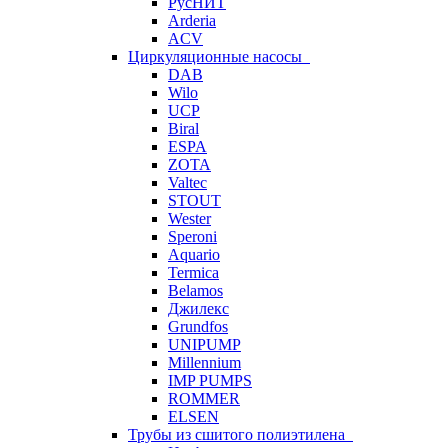
РусНИТ
Arderia
ACV
Циркуляционные насосы
DAB
Wilo
UCP
Biral
ESPA
ZOTA
Valtec
STOUT
Wester
Speroni
Aquario
Termica
Belamos
Джилекс
Grundfos
UNIPUMP
Millennium
IMP PUMPS
ROMMER
ELSEN
Трубы из сшитого полиэтилена