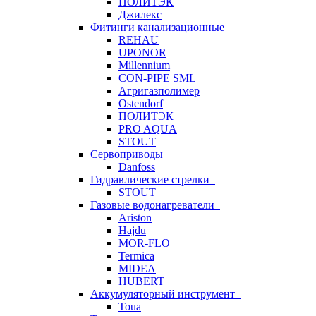
ПОЛИТЭК
Джилекс
Фитинги канализационные
REHAU
UPONOR
Millennium
CON-PIPE SML
Агригазполимер
Ostendorf
ПОЛИТЭК
PRO AQUA
STOUT
Сервоприводы
Danfoss
Гидравлические стрелки
STOUT
Газовые водонагреватели
Ariston
Hajdu
MOR-FLO
Termica
MIDEA
HUBERT
Аккумуляторный инструмент
Toua