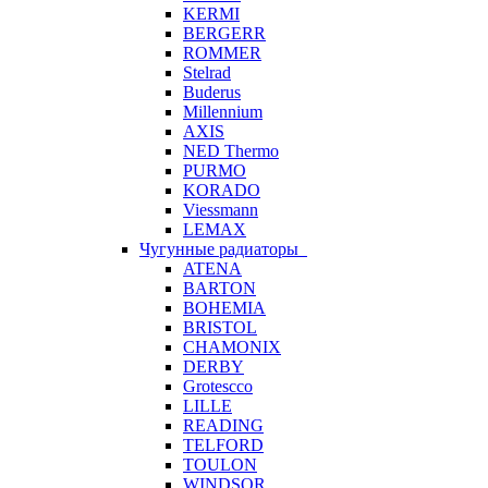
KERMI
BERGERR
ROMMER
Stelrad
Buderus
Millennium
AXIS
NED Thermo
PURMO
KORADO
Viessmann
LEMAX
Чугунные радиаторы
ATENA
BARTON
BOHEMIA
BRISTOL
CHAMONIX
DERBY
Grotescco
LILLE
READING
TELFORD
TOULON
WINDSOR