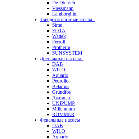
De Dietrich
Viessmann
Lamborghini
Твердотопливные котлы
Sime
ZOTA
Wattek
Ferroli
Protherm
SUNSYSTEM
Дренажные насосы
DAB
WILO
Aquario
Pedrollo
Belamos
Grundfos
Джилекс
UNIPUMP
Millennium
ROMMER
Фекальные насосы
DAB
WILO
Aquario