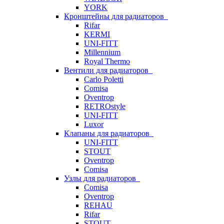
YORK
Кронштейны для радиаторов
Rifar
KERMI
UNI-FITT
Millennium
Royal Thermo
Вентили для радиаторов
Carlo Poletti
Comisa
Oventrop
RETROstyle
UNI-FITT
Luxor
Клапаны для радиаторов
UNI-FITT
STOUT
Oventrop
Comisa
Узлы для радиаторов
Comisa
Oventrop
REHAU
Rifar
STOUT