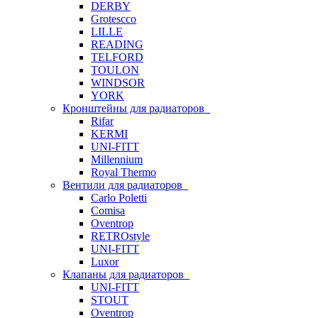
DERBY
Grotescco
LILLE
READING
TELFORD
TOULON
WINDSOR
YORK
Кронштейны для радиаторов
Rifar
KERMI
UNI-FITT
Millennium
Royal Thermo
Вентили для радиаторов
Carlo Poletti
Comisa
Oventrop
RETROstyle
UNI-FITT
Luxor
Клапаны для радиаторов
UNI-FITT
STOUT
Oventrop