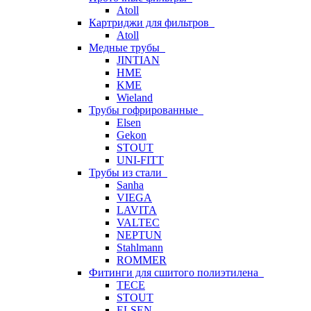
Atoll
Картриджи для фильтров
Atoll
Медные трубы
JINTIAN
HME
KME
Wieland
Трубы гофрированные
Elsen
Gekon
STOUT
UNI-FITT
Трубы из стали
Sanha
VIEGA
LAVITA
VALTEC
NEPTUN
Stahlmann
ROMMER
Фитинги для сшитого полиэтилена
TECE
STOUT
ELSEN