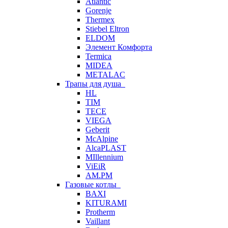
Atlantic
Gorenje
Thermex
Stiebel Eltron
ELDOM
Элемент Комфорта
Termica
MIDEA
METALAC
Трапы для душа
HL
TIM
TECE
VIEGA
Geberit
McAlpine
AlcaPLAST
MIllennium
ViEiR
AM.PM
Газовые котлы
BAXI
KITURAMI
Protherm
Vaillant