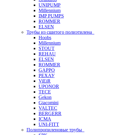
UNIPUMP
Millennium
IMP PUMPS
ROMMER
ELSEN
Трубы из сшитого полиэтилена
Hoobs
Millennium
STOUT
REHAU
ELSEN
ROMMER
GAPPO
РЕХАУ
ViEiR
UPONOR
TECE
Gekon
Giacomini
VALTEC
BERGERR
ICMA
UNI-FITT
Полипропиленовые трубы