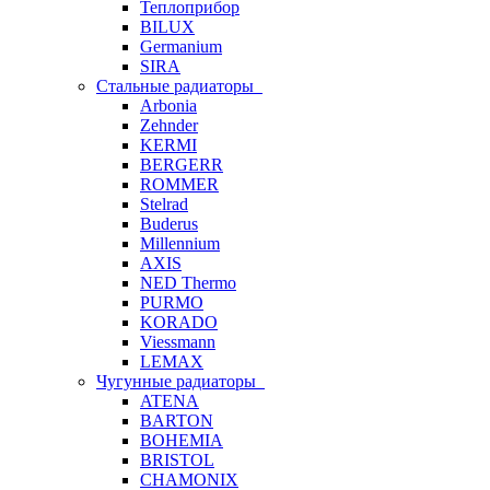
Теплоприбор
BILUX
Germanium
SIRA
Стальные радиаторы
Arbonia
Zehnder
KERMI
BERGERR
ROMMER
Stelrad
Buderus
Millennium
AXIS
NED Thermo
PURMO
KORADO
Viessmann
LEMAX
Чугунные радиаторы
ATENA
BARTON
BOHEMIA
BRISTOL
CHAMONIX