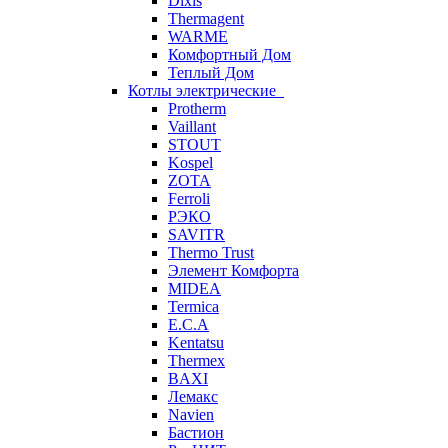
Dixis
Thermagent
WARME
Комфортный Дом
Теплый Дом
Котлы электрические
Protherm
Vaillant
STOUT
Kospel
ZOTA
Ferroli
РЭКО
SAVITR
Thermo Trust
Элемент Комфорта
MIDEA
Termica
E.C.A
Kentatsu
Thermex
BAXI
Лемакс
Navien
Бастион