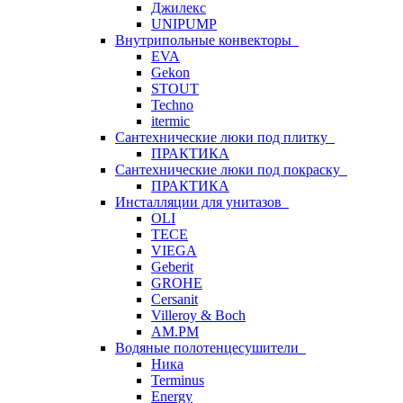
Джилекс
UNIPUMP
Внутрипольные конвекторы
EVA
Gekon
STOUT
Techno
itermic
Сантехнические люки под плитку
ПРАКТИКА
Сантехнические люки под покраску
ПРАКТИКА
Инсталляции для унитазов
OLI
TECE
VIEGA
Geberit
GROHE
Cersanit
Villeroy & Boch
AM.PM
Водяные полотенцесушители
Ника
Terminus
Energy