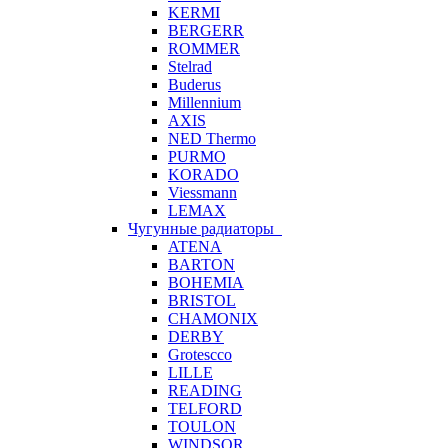
KERMI
BERGERR
ROMMER
Stelrad
Buderus
Millennium
AXIS
NED Thermo
PURMO
KORADO
Viessmann
LEMAX
Чугунные радиаторы
ATENA
BARTON
BOHEMIA
BRISTOL
CHAMONIX
DERBY
Grotescco
LILLE
READING
TELFORD
TOULON
WINDSOR