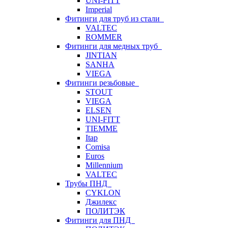
UNI-FITT
Imperial
Фитинги для труб из стали
VALTEC
ROMMER
Фитинги для медных труб
JINTIAN
SANHA
VIEGA
Фитинги резьбовые
STOUT
VIEGA
ELSEN
UNI-FITT
TIEMME
Itap
Comisa
Euros
Millennium
VALTEC
Трубы ПНД
CYKLON
Джилекс
ПОЛИТЭК
Фитинги для ПНД