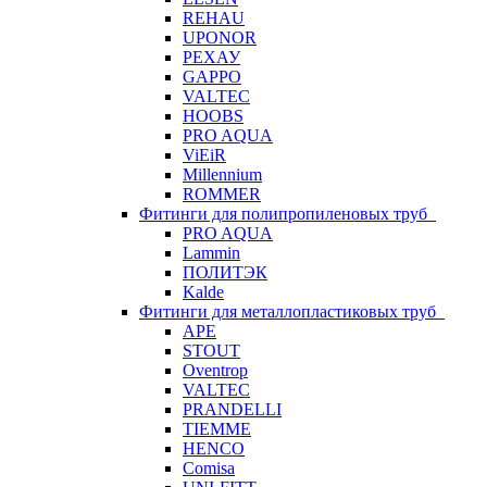
REHAU
UPONOR
РЕХАУ
GAPPO
VALTEC
HOOBS
PRO AQUA
ViEiR
Millennium
ROMMER
Фитинги для полипропиленовых труб
PRO AQUA
Lammin
ПОЛИТЭК
Kalde
Фитинги для металлопластиковых труб
APE
STOUT
Oventrop
VALTEC
PRANDELLI
TIEMME
HENCO
Comisa