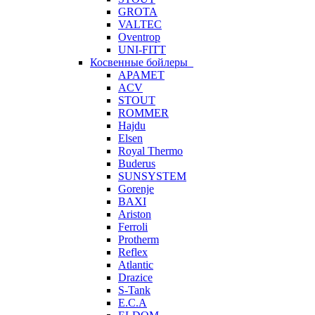
GROTA
VALTEC
Oventrop
UNI-FITT
Косвенные бойлеры
APAMET
ACV
STOUT
ROMMER
Hajdu
Elsen
Royal Thermo
Buderus
SUNSYSTEM
Gorenje
BAXI
Ariston
Ferroli
Protherm
Reflex
Atlantic
Drazice
S-Tank
E.C.A