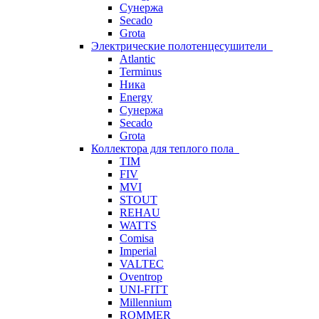
Сунержа
Secado
Grota
Электрические полотенцесушители
Atlantic
Terminus
Ника
Energy
Сунержа
Secado
Grota
Коллектора для теплого пола
TIM
FIV
MVI
STOUT
REHAU
WATTS
Comisa
Imperial
VALTEC
Oventrop
UNI-FITT
Millennium
ROMMER