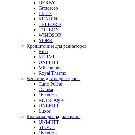
DERBY
Grotescco
LILLE
READING
TELFORD
TOULON
WINDSOR
YORK
Кронштейны для радиаторов
Rifar
KERMI
UNI-FITT
Millennium
Royal Thermo
Вентили для радиаторов
Carlo Poletti
Comisa
Oventrop
RETROstyle
UNI-FITT
Luxor
Клапаны для радиаторов
UNI-FITT
STOUT
Oventrop