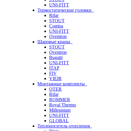
UNI-FITT
Термостатические головки
Rifar
STOUT
Comisa
UNI-FITT
Oventrop
Шаровые краны
STOUT
Oventrop
Bugatti
UNI-FITT
ITAP
FIV
VIEIR
Монтажные комплекты
OTER
Rifar
ROMMER
Royal Thermo
Millennium
UNI-FITT
GLOBAL
Теплоноситель отопления