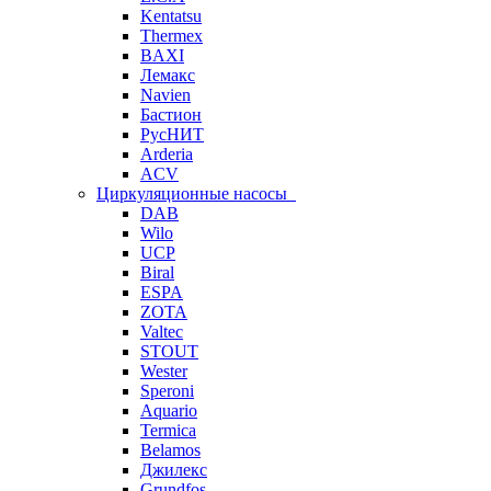
Kentatsu
Thermex
BAXI
Лемакс
Navien
Бастион
РусНИТ
Arderia
ACV
Циркуляционные насосы
DAB
Wilo
UCP
Biral
ESPA
ZOTA
Valtec
STOUT
Wester
Speroni
Aquario
Termica
Belamos
Джилекс
Grundfos