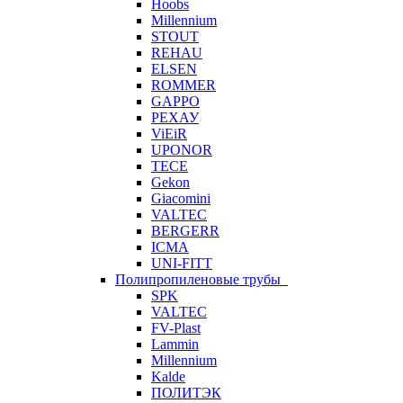
Hoobs
Millennium
STOUT
REHAU
ELSEN
ROMMER
GAPPO
РЕХАУ
ViEiR
UPONOR
TECE
Gekon
Giacomini
VALTEC
BERGERR
ICMA
UNI-FITT
Полипропиленовые трубы
SPK
VALTEC
FV-Plast
Lammin
Millennium
Kalde
ПОЛИТЭК