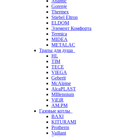
Atlantic
Gorenje
Thermex
Stiebel Eltron
ELDOM
Элемент Комфорта
Termica
MIDEA
METALAC
Трапы для душа
HL
TIM
TECE
VIEGA
Geberit
McAlpine
AlcaPLAST
MIllennium
ViEiR
AM.PM
Газовые котлы
BAXI
KITURAMI
Protherm
Vaillant