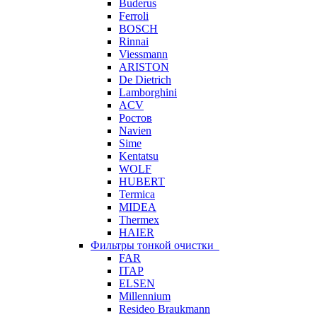
Buderus
Ferroli
BOSCH
Rinnai
Viessmann
ARISTON
De Dietrich
Lamborghini
ACV
Ростов
Navien
Sime
Kentatsu
WOLF
HUBERT
Termica
MIDEA
Thermex
HAIER
Фильтры тонкой очистки
FAR
ITAP
ELSEN
Millennium
Resideo Braukmann