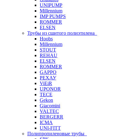
UNIPUMP
Millennium
IMP PUMPS
ROMMER
ELSEN
Трубы из сшитого полиэтилена
Hoobs
Millennium
STOUT
REHAU
ELSEN
ROMMER
GAPPO
РЕХАУ
ViEiR
UPONOR
TECE
Gekon
Giacomini
VALTEC
BERGERR
ICMA
UNI-FITT
Полипропиленовые трубы