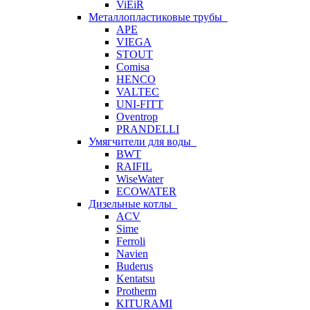
ViEiR
Металлопластиковые трубы
APE
VIEGA
STOUT
Comisa
HENCO
VALTEC
UNI-FITT
Oventrop
PRANDELLI
Умягчители для воды
BWT
RAIFIL
WiseWater
ECOWATER
Дизельные котлы
ACV
Sime
Ferroli
Navien
Buderus
Kentatsu
Protherm
KITURAMI