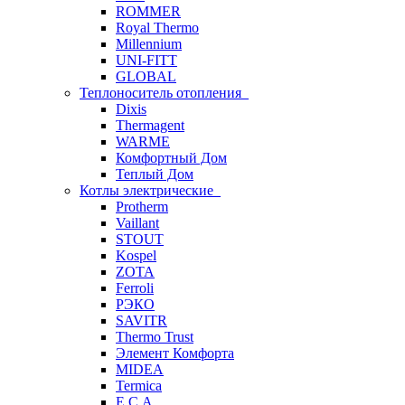
ROMMER
Royal Thermo
Millennium
UNI-FITT
GLOBAL
Теплоноситель отопления
Dixis
Thermagent
WARME
Комфортный Дом
Теплый Дом
Котлы электрические
Protherm
Vaillant
STOUT
Kospel
ZOTA
Ferroli
РЭКО
SAVITR
Thermo Trust
Элемент Комфорта
MIDEA
Termica
E.C.A