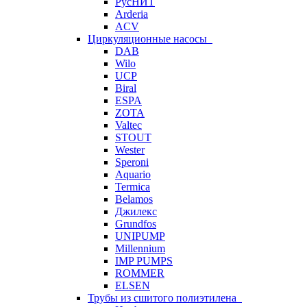
РусНИТ
Arderia
ACV
Циркуляционные насосы
DAB
Wilo
UCP
Biral
ESPA
ZOTA
Valtec
STOUT
Wester
Speroni
Aquario
Termica
Belamos
Джилекс
Grundfos
UNIPUMP
Millennium
IMP PUMPS
ROMMER
ELSEN
Трубы из сшитого полиэтилена