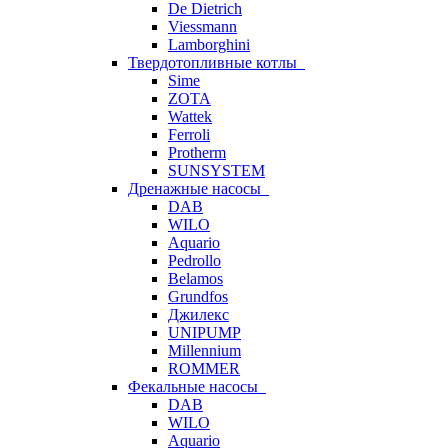
De Dietrich
Viessmann
Lamborghini
Твердотопливные котлы
Sime
ZOTA
Wattek
Ferroli
Protherm
SUNSYSTEM
Дренажные насосы
DAB
WILO
Aquario
Pedrollo
Belamos
Grundfos
Джилекс
UNIPUMP
Millennium
ROMMER
Фекальные насосы
DAB
WILO
Aquario