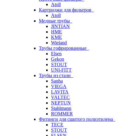
Atoll
Картриджи для фильтров
Atoll
Медные трубы
JINTIAN
HME
KME
Wieland
Трубы гофрированные
Elsen
Gekon
STOUT
UNI-FITT
Трубы из стали
Sanha
VIEGA
LAVITA
VALTEC
NEPTUN
Stahlmann
ROMMER
Фитинги для сшитого полиэтилена
TECE
STOUT
ELSEN