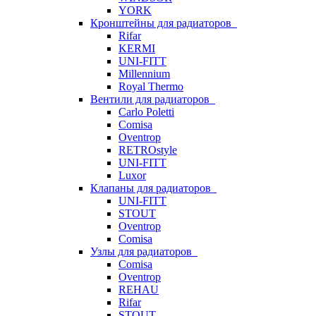
YORK
Кронштейны для радиаторов
Rifar
KERMI
UNI-FITT
Millennium
Royal Thermo
Вентили для радиаторов
Carlo Poletti
Comisa
Oventrop
RETROstyle
UNI-FITT
Luxor
Клапаны для радиаторов
UNI-FITT
STOUT
Oventrop
Comisa
Узлы для радиаторов
Comisa
Oventrop
REHAU
Rifar
STOUT