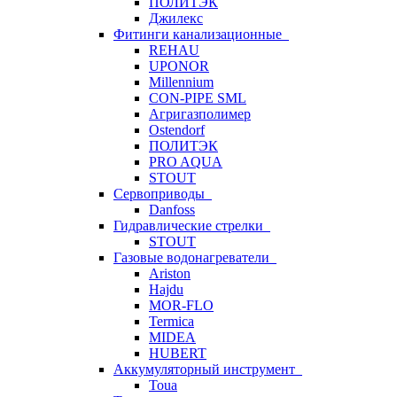
ПОЛИТЭК
Джилекс
Фитинги канализационные
REHAU
UPONOR
Millennium
CON-PIPE SML
Агригазполимер
Ostendorf
ПОЛИТЭК
PRO AQUA
STOUT
Сервоприводы
Danfoss
Гидравлические стрелки
STOUT
Газовые водонагреватели
Ariston
Hajdu
MOR-FLO
Termica
MIDEA
HUBERT
Аккумуляторный инструмент
Toua