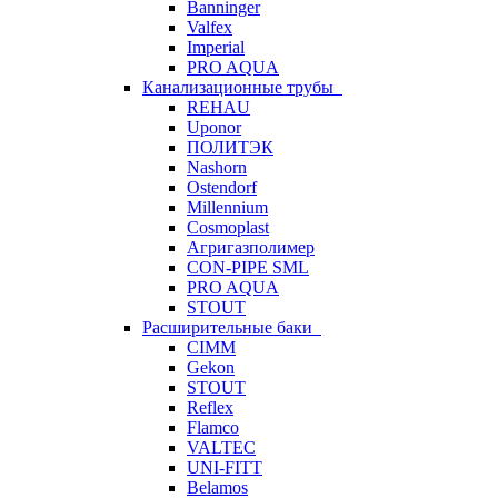
Banninger
Valfex
Imperial
PRO AQUA
Канализационные трубы
REHAU
Uponor
ПОЛИТЭК
Nashorn
Ostendorf
Millennium
Cosmoplast
Агригазполимер
CON-PIPE SML
PRO AQUA
STOUT
Расширительные баки
CIMM
Gekon
STOUT
Reflex
Flamco
VALTEC
UNI-FITT
Belamos