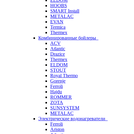
ELDOM
HOOBS
SMART Install
METALAC
EVAN
Termica
Thermex
Комбинированные бойлеры
ACV
Atlantic
Drazice
Thermex
ELDOM
STOUT
Royal Thermo
Gorenje
Ferroli
Hajdu
ROMMER
ZOTA
SUNSYSTEM
METALAC
Электрические водонагреватели
Ferroli
Ariston