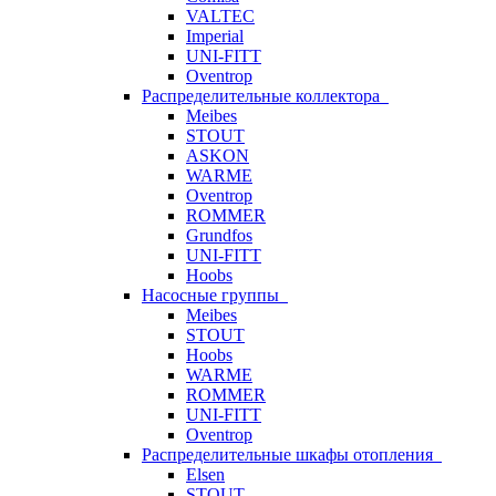
VALTEC
Imperial
UNI-FITT
Oventrop
Распределительные коллектора
Meibes
STOUT
ASKON
WARME
Oventrop
ROMMER
Grundfos
UNI-FITT
Hoobs
Насосные группы
Meibes
STOUT
Hoobs
WARME
ROMMER
UNI-FITT
Oventrop
Распределительные шкафы отопления
Elsen
STOUT