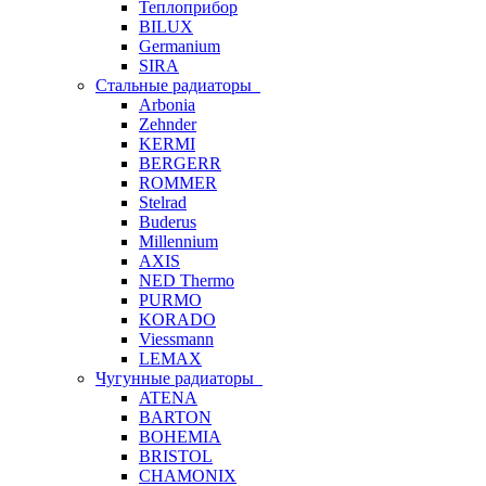
Теплоприбор
BILUX
Germanium
SIRA
Стальные радиаторы
Arbonia
Zehnder
KERMI
BERGERR
ROMMER
Stelrad
Buderus
Millennium
AXIS
NED Thermo
PURMO
KORADO
Viessmann
LEMAX
Чугунные радиаторы
ATENA
BARTON
BOHEMIA
BRISTOL
CHAMONIX