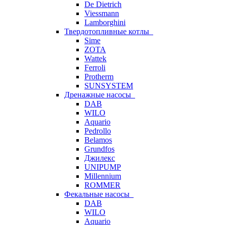
De Dietrich
Viessmann
Lamborghini
Твердотопливные котлы
Sime
ZOTA
Wattek
Ferroli
Protherm
SUNSYSTEM
Дренажные насосы
DAB
WILO
Aquario
Pedrollo
Belamos
Grundfos
Джилекс
UNIPUMP
Millennium
ROMMER
Фекальные насосы
DAB
WILO
Aquario