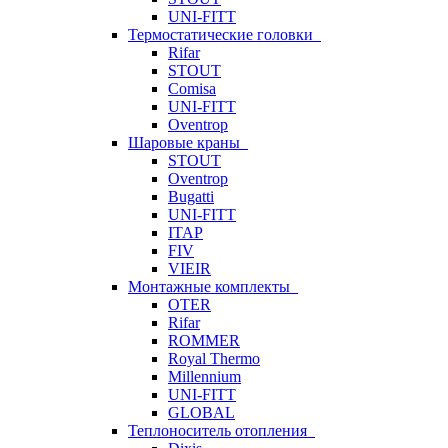
UNI-FITT
Термостатические головки
Rifar
STOUT
Comisa
UNI-FITT
Oventrop
Шаровые краны
STOUT
Oventrop
Bugatti
UNI-FITT
ITAP
FIV
VIEIR
Монтажные комплекты
OTER
Rifar
ROMMER
Royal Thermo
Millennium
UNI-FITT
GLOBAL
Теплоноситель отопления