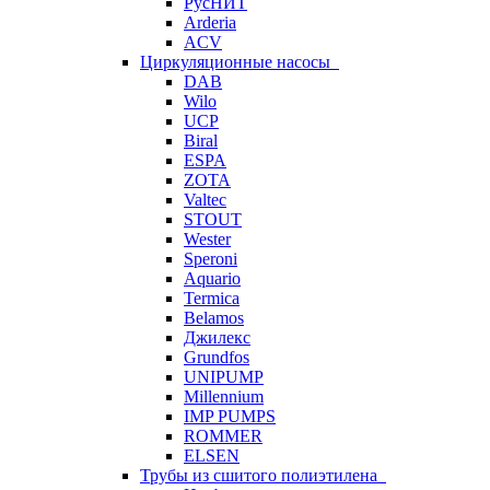
РусНИТ
Arderia
ACV
Циркуляционные насосы
DAB
Wilo
UCP
Biral
ESPA
ZOTA
Valtec
STOUT
Wester
Speroni
Aquario
Termica
Belamos
Джилекс
Grundfos
UNIPUMP
Millennium
IMP PUMPS
ROMMER
ELSEN
Трубы из сшитого полиэтилена