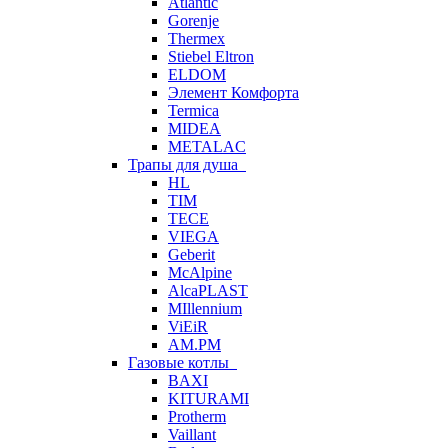
Atlantic
Gorenje
Thermex
Stiebel Eltron
ELDOM
Элемент Комфорта
Termica
MIDEA
METALAC
Трапы для душа
HL
TIM
TECE
VIEGA
Geberit
McAlpine
AlcaPLAST
MIllennium
ViEiR
AM.PM
Газовые котлы
BAXI
KITURAMI
Protherm
Vaillant