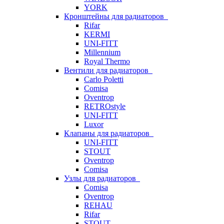
YORK
Кронштейны для радиаторов
Rifar
KERMI
UNI-FITT
Millennium
Royal Thermo
Вентили для радиаторов
Carlo Poletti
Comisa
Oventrop
RETROstyle
UNI-FITT
Luxor
Клапаны для радиаторов
UNI-FITT
STOUT
Oventrop
Comisa
Узлы для радиаторов
Comisa
Oventrop
REHAU
Rifar
STOUT