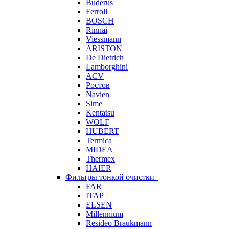
Buderus
Ferroli
BOSCH
Rinnai
Viessmann
ARISTON
De Dietrich
Lamborghini
ACV
Ростов
Navien
Sime
Kentatsu
WOLF
HUBERT
Termica
MIDEA
Thermex
HAIER
Фильтры тонкой очистки
FAR
ITAP
ELSEN
Millennium
Resideo Braukmann