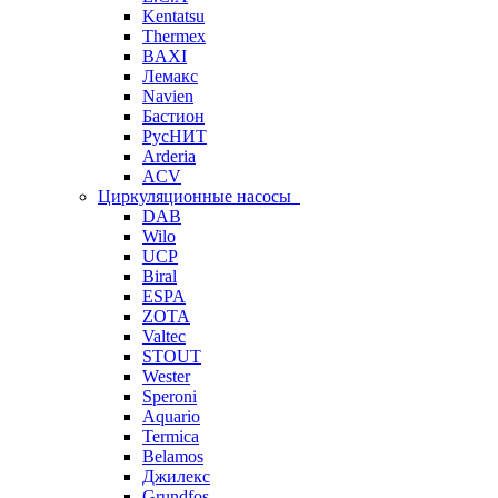
Kentatsu
Thermex
BAXI
Лемакс
Navien
Бастион
РусНИТ
Arderia
ACV
Циркуляционные насосы
DAB
Wilo
UCP
Biral
ESPA
ZOTA
Valtec
STOUT
Wester
Speroni
Aquario
Termica
Belamos
Джилекс
Grundfos