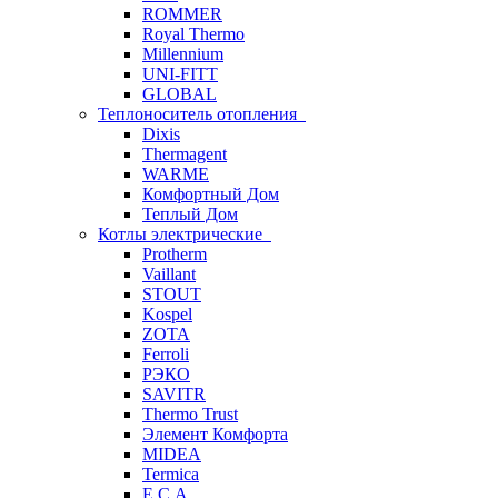
ROMMER
Royal Thermo
Millennium
UNI-FITT
GLOBAL
Теплоноситель отопления
Dixis
Thermagent
WARME
Комфортный Дом
Теплый Дом
Котлы электрические
Protherm
Vaillant
STOUT
Kospel
ZOTA
Ferroli
РЭКО
SAVITR
Thermo Trust
Элемент Комфорта
MIDEA
Termica
E.C.A