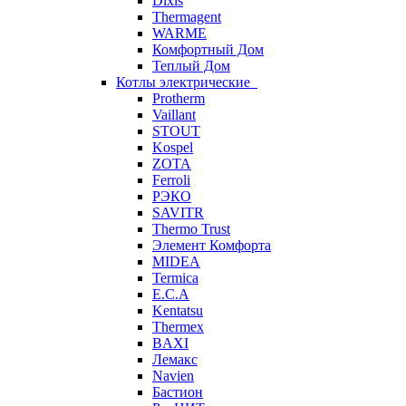
Dixis
Thermagent
WARME
Комфортный Дом
Теплый Дом
Котлы электрические
Protherm
Vaillant
STOUT
Kospel
ZOTA
Ferroli
РЭКО
SAVITR
Thermo Trust
Элемент Комфорта
MIDEA
Termica
E.C.A
Kentatsu
Thermex
BAXI
Лемакс
Navien
Бастион