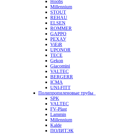
Hoobs
Millennium
STOUT
REHAU
ELSEN
ROMMER
GAPPO
РЕХАУ
ViEiR
UPONOR
TECE
Gekon
Giacomini
VALTEC
BERGERR
ICMA
UNI-FITT
Полипропиленовые трубы
SPK
VALTEC
FV-Plast
Lammin
Millennium
Kalde
ПОЛИТЭК