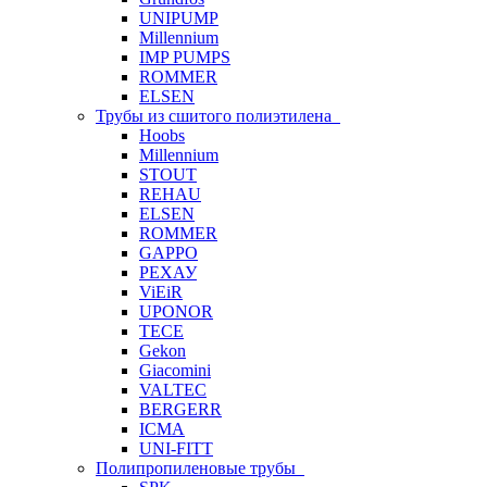
UNIPUMP
Millennium
IMP PUMPS
ROMMER
ELSEN
Трубы из сшитого полиэтилена
Hoobs
Millennium
STOUT
REHAU
ELSEN
ROMMER
GAPPO
РЕХАУ
ViEiR
UPONOR
TECE
Gekon
Giacomini
VALTEC
BERGERR
ICMA
UNI-FITT
Полипропиленовые трубы