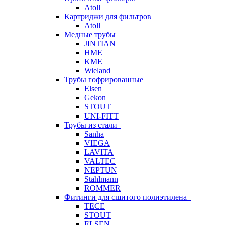
Atoll
Картриджи для фильтров
Atoll
Медные трубы
JINTIAN
HME
KME
Wieland
Трубы гофрированные
Elsen
Gekon
STOUT
UNI-FITT
Трубы из стали
Sanha
VIEGA
LAVITA
VALTEC
NEPTUN
Stahlmann
ROMMER
Фитинги для сшитого полиэтилена
TECE
STOUT
ELSEN