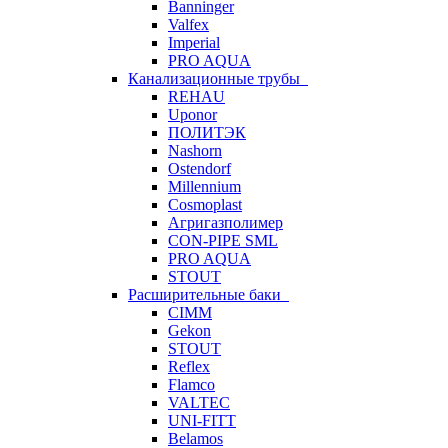
Banninger
Valfex
Imperial
PRO AQUA
Канализационные трубы
REHAU
Uponor
ПОЛИТЭК
Nashorn
Ostendorf
Millennium
Cosmoplast
Агригазполимер
CON-PIPE SML
PRO AQUA
STOUT
Расширительные баки
CIMM
Gekon
STOUT
Reflex
Flamco
VALTEC
UNI-FITT
Belamos