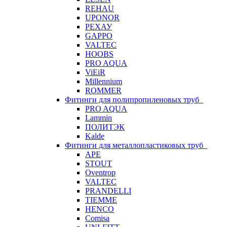
REHAU
UPONOR
РЕХАУ
GAPPO
VALTEC
HOOBS
PRO AQUA
ViEiR
Millennium
ROMMER
Фитинги для полипропиленовых труб
PRO AQUA
Lammin
ПОЛИТЭК
Kalde
Фитинги для металлопластиковых труб
APE
STOUT
Oventrop
VALTEC
PRANDELLI
TIEMME
HENCO
Comisa