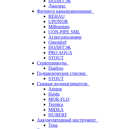
ПОЛИТЭК
Джилекс
Фитинги канализационные
REHAU
UPONOR
Millennium
CON-PIPE SML
Агригазполимер
Ostendorf
ПОЛИТЭК
PRO AQUA
STOUT
Сервоприводы
Danfoss
Гидравлические стрелки
STOUT
Газовые водонагреватели
Ariston
Hajdu
MOR-FLO
Termica
MIDEA
HUBERT
Аккумуляторный инструмент
Toua