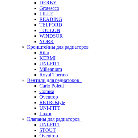
DERBY
Grotescco
LILLE
READING
TELFORD
TOULON
WINDSOR
YORK
Кронштейны для радиаторов
Rifar
KERMI
UNI-FITT
Millennium
Royal Thermo
Вентили для радиаторов
Carlo Poletti
Comisa
Oventrop
RETROstyle
UNI-FITT
Luxor
Клапаны для радиаторов
UNI-FITT
STOUT
Oventrop