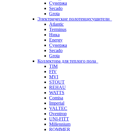
Сунержа
Secado
Grota
Электрические полотенцесушители
Atlantic
Terminus
Ника
Energy
Сунержа
Secado
Grota
Коллектора для теплого пола
TIM
FIV
MVI
STOUT
REHAU
WATTS
Comisa
Imperial
VALTEC
Oventrop
UNI-FITT
Millennium
ROMMER