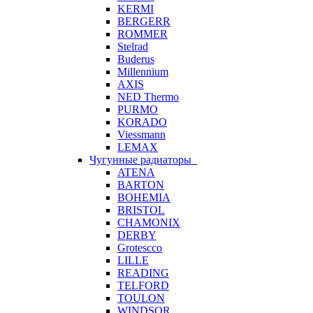
KERMI
BERGERR
ROMMER
Stelrad
Buderus
Millennium
AXIS
NED Thermo
PURMO
KORADO
Viessmann
LEMAX
Чугунные радиаторы
ATENA
BARTON
BOHEMIA
BRISTOL
CHAMONIX
DERBY
Grotescco
LILLE
READING
TELFORD
TOULON
WINDSOR