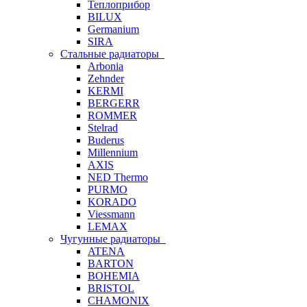
Теплоприбор
BILUX
Germanium
SIRA
Стальные радиаторы
Arbonia
Zehnder
KERMI
BERGERR
ROMMER
Stelrad
Buderus
Millennium
AXIS
NED Thermo
PURMO
KORADO
Viessmann
LEMAX
Чугунные радиаторы
ATENA
BARTON
BOHEMIA
BRISTOL
CHAMONIX