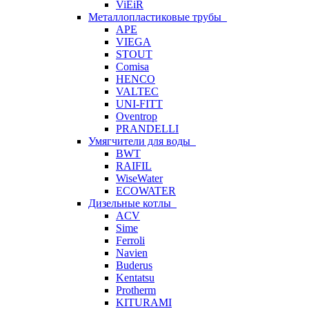
ViEiR
Металлопластиковые трубы
APE
VIEGA
STOUT
Comisa
HENCO
VALTEC
UNI-FITT
Oventrop
PRANDELLI
Умягчители для воды
BWT
RAIFIL
WiseWater
ECOWATER
Дизельные котлы
ACV
Sime
Ferroli
Navien
Buderus
Kentatsu
Protherm
KITURAMI