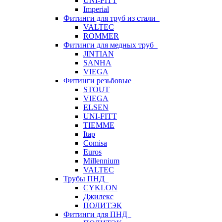
UNI-FITT
Imperial
Фитинги для труб из стали
VALTEC
ROMMER
Фитинги для медных труб
JINTIAN
SANHA
VIEGA
Фитинги резьбовые
STOUT
VIEGA
ELSEN
UNI-FITT
TIEMME
Itap
Comisa
Euros
Millennium
VALTEC
Трубы ПНД
CYKLON
Джилекс
ПОЛИТЭК
Фитинги для ПНД