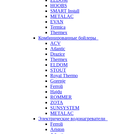
ELDOM
HOOBS
SMART Install
METALAC
EVAN
Termica
Thermex
Комбинированные бойлеры
ACV
Atlantic
Drazice
Thermex
ELDOM
STOUT
Royal Thermo
Gorenje
Ferroli
Hajdu
ROMMER
ZOTA
SUNSYSTEM
METALAC
Электрические водонагреватели
Ferroli
Ariston