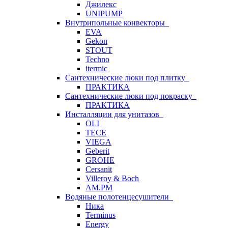
Джилекс
UNIPUMP
Внутрипольные конвекторы
EVA
Gekon
STOUT
Techno
itermic
Сантехнические люки под плитку
ПРАКТИКА
Сантехнические люки под покраску
ПРАКТИКА
Инсталляции для унитазов
OLI
TECE
VIEGA
Geberit
GROHE
Cersanit
Villeroy & Boch
AM.PM
Водяные полотенцесушители
Ника
Terminus
Energy