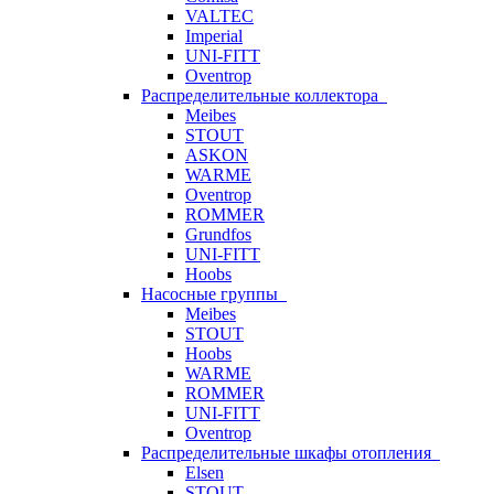
VALTEC
Imperial
UNI-FITT
Oventrop
Распределительные коллектора
Meibes
STOUT
ASKON
WARME
Oventrop
ROMMER
Grundfos
UNI-FITT
Hoobs
Насосные группы
Meibes
STOUT
Hoobs
WARME
ROMMER
UNI-FITT
Oventrop
Распределительные шкафы отопления
Elsen
STOUT