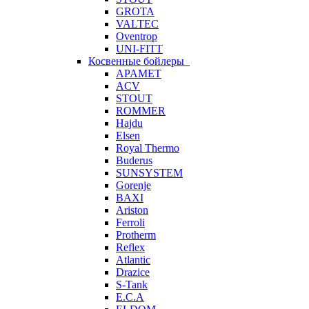
GROTA
VALTEC
Oventrop
UNI-FITT
Косвенные бойлеры
APAMET
ACV
STOUT
ROMMER
Hajdu
Elsen
Royal Thermo
Buderus
SUNSYSTEM
Gorenje
BAXI
Ariston
Ferroli
Protherm
Reflex
Atlantic
Drazice
S-Tank
E.C.A