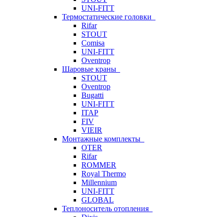
UNI-FITT
Термостатические головки
Rifar
STOUT
Comisa
UNI-FITT
Oventrop
Шаровые краны
STOUT
Oventrop
Bugatti
UNI-FITT
ITAP
FIV
VIEIR
Монтажные комплекты
OTER
Rifar
ROMMER
Royal Thermo
Millennium
UNI-FITT
GLOBAL
Теплоноситель отопления