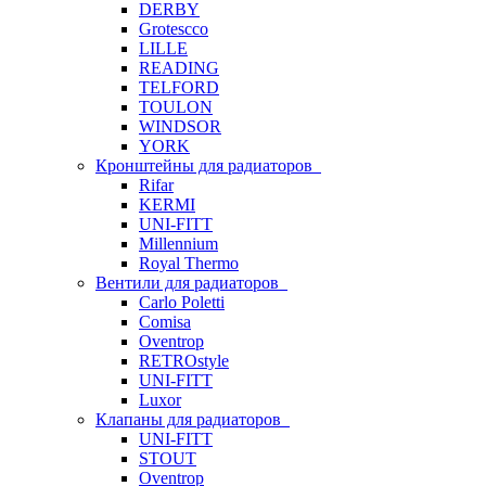
DERBY
Grotescco
LILLE
READING
TELFORD
TOULON
WINDSOR
YORK
Кронштейны для радиаторов
Rifar
KERMI
UNI-FITT
Millennium
Royal Thermo
Вентили для радиаторов
Carlo Poletti
Comisa
Oventrop
RETROstyle
UNI-FITT
Luxor
Клапаны для радиаторов
UNI-FITT
STOUT
Oventrop