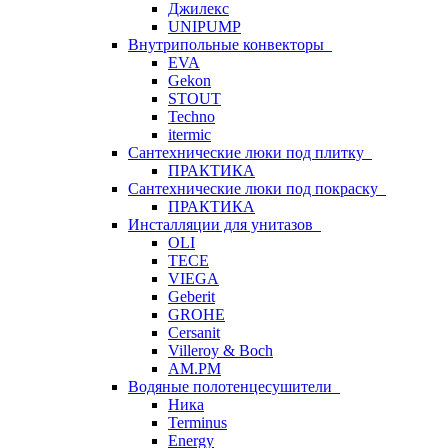
Джилекс
UNIPUMP
Внутрипольные конвекторы
EVA
Gekon
STOUT
Techno
itermic
Сантехнические люки под плитку
ПРАКТИКА
Сантехнические люки под покраску
ПРАКТИКА
Инсталляции для унитазов
OLI
TECE
VIEGA
Geberit
GROHE
Cersanit
Villeroy & Boch
AM.PM
Водяные полотенцесушители
Ника
Terminus
Energy