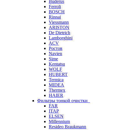
Buderus
Ferroli
BOSCH
Rinnai
Viessmann
ARISTON
De Dietrich
Lamborghini
ACV
Ростов
Navien
Sime
Kentatsu
WOLF
HUBERT
Termica
MIDEA
Thermex
HAIER
Фильтры тонкой очистки
FAR
ITAP
ELSEN
Millennium
Resideo Braukmann