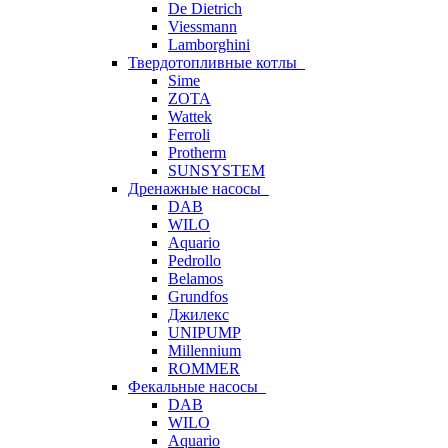
De Dietrich
Viessmann
Lamborghini
Твердотопливные котлы
Sime
ZOTA
Wattek
Ferroli
Protherm
SUNSYSTEM
Дренажные насосы
DAB
WILO
Aquario
Pedrollo
Belamos
Grundfos
Джилекс
UNIPUMP
Millennium
ROMMER
Фекальные насосы
DAB
WILO
Aquario