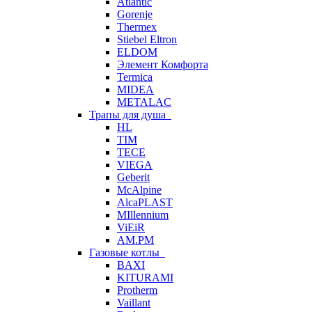
Atlantic
Gorenje
Thermex
Stiebel Eltron
ELDOM
Элемент Комфорта
Termica
MIDEA
METALAC
Трапы для душа
HL
TIM
TECE
VIEGA
Geberit
McAlpine
AlcaPLAST
MIllennium
ViEiR
AM.PM
Газовые котлы
BAXI
KITURAMI
Protherm
Vaillant