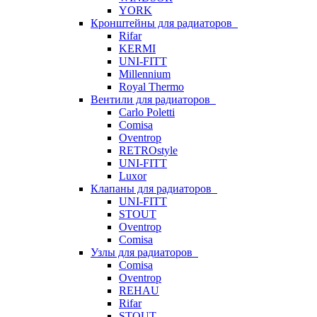
YORK
Кронштейны для радиаторов
Rifar
KERMI
UNI-FITT
Millennium
Royal Thermo
Вентили для радиаторов
Carlo Poletti
Comisa
Oventrop
RETROstyle
UNI-FITT
Luxor
Клапаны для радиаторов
UNI-FITT
STOUT
Oventrop
Comisa
Узлы для радиаторов
Comisa
Oventrop
REHAU
Rifar
STOUT