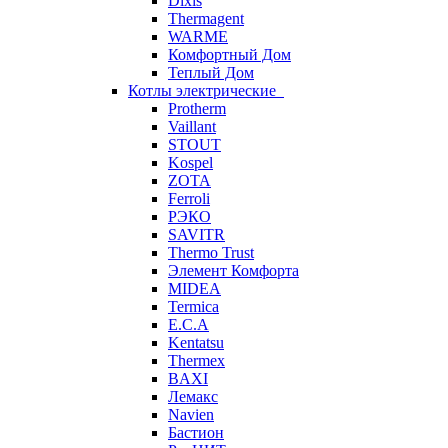
Dixis
Thermagent
WARME
Комфортный Дом
Теплый Дом
Котлы электрические
Protherm
Vaillant
STOUT
Kospel
ZOTA
Ferroli
РЭКО
SAVITR
Thermo Trust
Элемент Комфорта
MIDEA
Termica
E.C.A
Kentatsu
Thermex
BAXI
Лемакс
Navien
Бастион