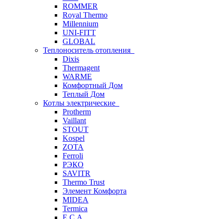
ROMMER
Royal Thermo
Millennium
UNI-FITT
GLOBAL
Теплоноситель отопления
Dixis
Thermagent
WARME
Комфортный Дом
Теплый Дом
Котлы электрические
Protherm
Vaillant
STOUT
Kospel
ZOTA
Ferroli
РЭКО
SAVITR
Thermo Trust
Элемент Комфорта
MIDEA
Termica
E.C.A