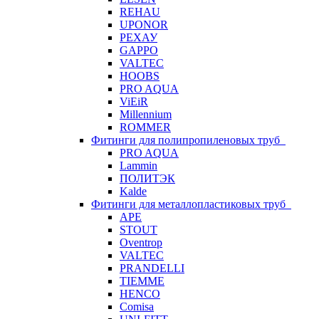
REHAU
UPONOR
РЕХАУ
GAPPO
VALTEC
HOOBS
PRO AQUA
ViEiR
Millennium
ROMMER
Фитинги для полипропиленовых труб
PRO AQUA
Lammin
ПОЛИТЭК
Kalde
Фитинги для металлопластиковых труб
APE
STOUT
Oventrop
VALTEC
PRANDELLI
TIEMME
HENCO
Comisa