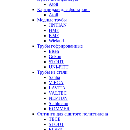
Atoll
Картриджи для фильтров
Atoll
Медные трубы
JINTIAN
HME
KME
Wieland
Трубы гофрированные
Elsen
Gekon
STOUT
UNI-FITT
Трубы из стали
Sanha
VIEGA
LAVITA
VALTEC
NEPTUN
Stahlmann
ROMMER
Фитинги для сшитого полиэтилена
TECE
STOUT
ELSEN