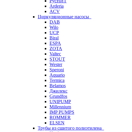
РусНИТ
Arderia
ACV
Циркуляционные насосы
DAB
Wilo
UCP
Biral
ESPA
ZOTA
Valtec
STOUT
Wester
Speroni
Aquario
Termica
Belamos
Джилекс
Grundfos
UNIPUMP
Millennium
IMP PUMPS
ROMMER
ELSEN
Трубы из сшитого полиэтилена