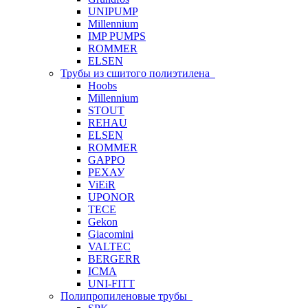
UNIPUMP
Millennium
IMP PUMPS
ROMMER
ELSEN
Трубы из сшитого полиэтилена
Hoobs
Millennium
STOUT
REHAU
ELSEN
ROMMER
GAPPO
РЕХАУ
ViEiR
UPONOR
TECE
Gekon
Giacomini
VALTEC
BERGERR
ICMA
UNI-FITT
Полипропиленовые трубы