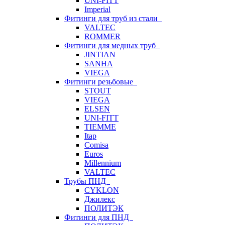
UNI-FITT
Imperial
Фитинги для труб из стали
VALTEC
ROMMER
Фитинги для медных труб
JINTIAN
SANHA
VIEGA
Фитинги резьбовые
STOUT
VIEGA
ELSEN
UNI-FITT
TIEMME
Itap
Comisa
Euros
Millennium
VALTEC
Трубы ПНД
CYKLON
Джилекс
ПОЛИТЭК
Фитинги для ПНД