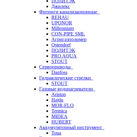
ПОЛИТЭК
Джилекс
Фитинги канализационные
REHAU
UPONOR
Millennium
CON-PIPE SML
Агригазполимер
Ostendorf
ПОЛИТЭК
PRO AQUA
STOUT
Сервоприводы
Danfoss
Гидравлические стрелки
STOUT
Газовые водонагреватели
Ariston
Hajdu
MOR-FLO
Termica
MIDEA
HUBERT
Аккумуляторный инструмент
Toua