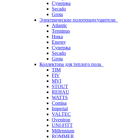
Сунержа
Secado
Grota
Электрические полотенцесушители
Atlantic
Terminus
Ника
Energy
Сунержа
Secado
Grota
Коллектора для теплого пола
TIM
FIV
MVI
STOUT
REHAU
WATTS
Comisa
Imperial
VALTEC
Oventrop
UNI-FITT
Millennium
ROMMER