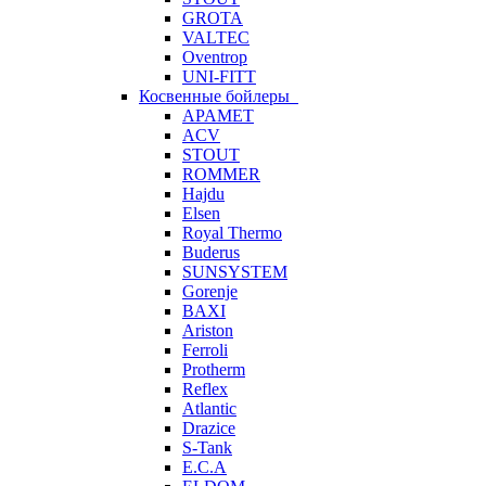
GROTA
VALTEC
Oventrop
UNI-FITT
Косвенные бойлеры
APAMET
ACV
STOUT
ROMMER
Hajdu
Elsen
Royal Thermo
Buderus
SUNSYSTEM
Gorenje
BAXI
Ariston
Ferroli
Protherm
Reflex
Atlantic
Drazice
S-Tank
E.C.A