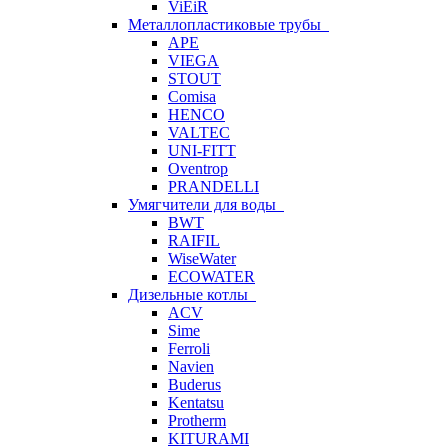
ViEiR
Металлопластиковые трубы
APE
VIEGA
STOUT
Comisa
HENCO
VALTEC
UNI-FITT
Oventrop
PRANDELLI
Умягчители для воды
BWT
RAIFIL
WiseWater
ECOWATER
Дизельные котлы
ACV
Sime
Ferroli
Navien
Buderus
Kentatsu
Protherm
KITURAMI