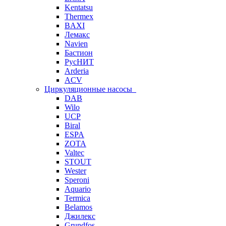
Kentatsu
Thermex
BAXI
Лемакс
Navien
Бастион
РусНИТ
Arderia
ACV
Циркуляционные насосы
DAB
Wilo
UCP
Biral
ESPA
ZOTA
Valtec
STOUT
Wester
Speroni
Aquario
Termica
Belamos
Джилекс
Grundfos