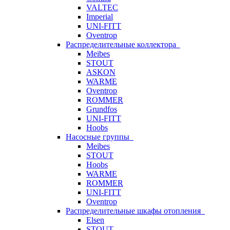
VALTEC
Imperial
UNI-FITT
Oventrop
Распределительные коллектора
Meibes
STOUT
ASKON
WARME
Oventrop
ROMMER
Grundfos
UNI-FITT
Hoobs
Насосные группы
Meibes
STOUT
Hoobs
WARME
ROMMER
UNI-FITT
Oventrop
Распределительные шкафы отопления
Elsen
STOUT