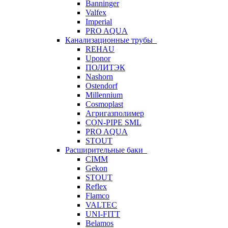
Banninger
Valfex
Imperial
PRO AQUA
Канализационные трубы
REHAU
Uponor
ПОЛИТЭК
Nashorn
Ostendorf
Millennium
Cosmoplast
Агригазполимер
CON-PIPE SML
PRO AQUA
STOUT
Расширительные баки
CIMM
Gekon
STOUT
Reflex
Flamco
VALTEC
UNI-FITT
Belamos