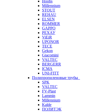
Hoobs
Millennium
STOUT
REHAU
ELSEN
ROMMER
GAPPO
РЕХАУ
ViEiR
UPONOR
TECE
Gekon
Giacomini
VALTEC
BERGERR
ICMA
UNI-FITT
Полипропиленовые трубы
SPK
VALTEC
FV-Plast
Lammin
Millennium
Kalde
ПОЛИТЭК