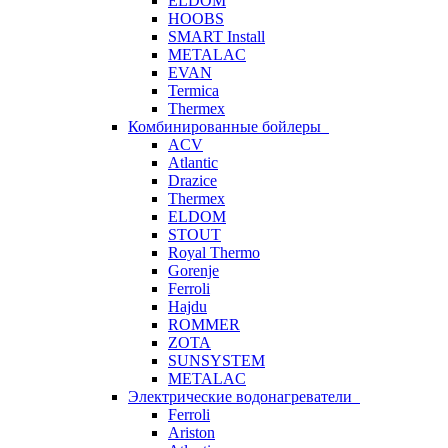
ELDOM
HOOBS
SMART Install
METALAC
EVAN
Termica
Thermex
Комбинированные бойлеры
ACV
Atlantic
Drazice
Thermex
ELDOM
STOUT
Royal Thermo
Gorenje
Ferroli
Hajdu
ROMMER
ZOTA
SUNSYSTEM
METALAC
Электрические водонагреватели
Ferroli
Ariston