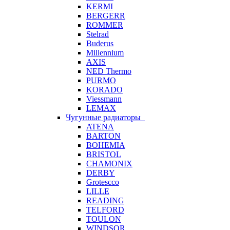
KERMI
BERGERR
ROMMER
Stelrad
Buderus
Millennium
AXIS
NED Thermo
PURMO
KORADO
Viessmann
LEMAX
Чугунные радиаторы
ATENA
BARTON
BOHEMIA
BRISTOL
CHAMONIX
DERBY
Grotescco
LILLE
READING
TELFORD
TOULON
WINDSOR