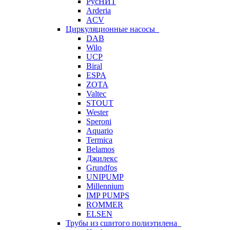
РусНИТ
Arderia
ACV
Циркуляционные насосы
DAB
Wilo
UCP
Biral
ESPA
ZOTA
Valtec
STOUT
Wester
Speroni
Aquario
Termica
Belamos
Джилекс
Grundfos
UNIPUMP
Millennium
IMP PUMPS
ROMMER
ELSEN
Трубы из сшитого полиэтилена