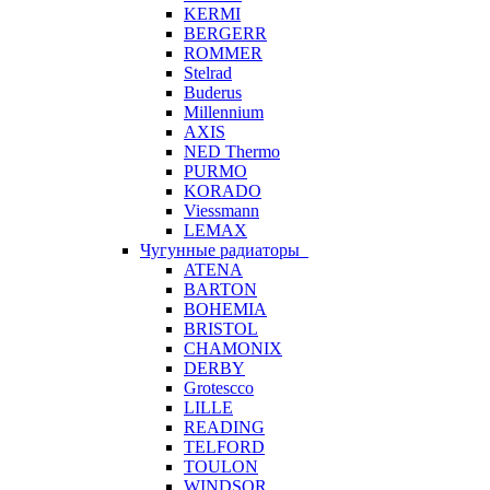
KERMI
BERGERR
ROMMER
Stelrad
Buderus
Millennium
AXIS
NED Thermo
PURMO
KORADO
Viessmann
LEMAX
Чугунные радиаторы
ATENA
BARTON
BOHEMIA
BRISTOL
CHAMONIX
DERBY
Grotescco
LILLE
READING
TELFORD
TOULON
WINDSOR