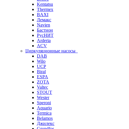
Kentatsu
Thermex
BAXI
Лемакс
Navien
Бастион
РусНИТ
Arderia
ACV
Циркуляционные насосы
DAB
Wilo
UCP
Biral
ESPA
ZOTA
Valtec
STOUT
Wester
Speroni
Aquario
Termica
Belamos
Джилекс
Grundfos