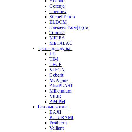
Atlantic
Gorenje
Thermex
Stiebel Eltron
ELDOM
Элемент Комфорта
Termica
MIDEA
METALAC
Трапы для душа
HL
TIM
TECE
VIEGA
Geberit
McAlpine
AlcaPLAST
MIllennium
ViEiR
AM.PM
Газовые котлы
BAXI
KITURAMI
Protherm
Vaillant