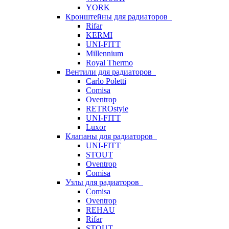
YORK
Кронштейны для радиаторов
Rifar
KERMI
UNI-FITT
Millennium
Royal Thermo
Вентили для радиаторов
Carlo Poletti
Comisa
Oventrop
RETROstyle
UNI-FITT
Luxor
Клапаны для радиаторов
UNI-FITT
STOUT
Oventrop
Comisa
Узлы для радиаторов
Comisa
Oventrop
REHAU
Rifar
STOUT