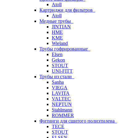
Atoll
Картриджи для фильтров
Atoll
Медные трубы
JINTIAN
HME
KME
Wieland
Трубы гофрированные
Elsen
Gekon
STOUT
UNI-FITT
Трубы из стали
Sanha
VIEGA
LAVITA
VALTEC
NEPTUN
Stahlmann
ROMMER
Фитинги для сшитого полиэтилена
TECE
STOUT
ELSEN