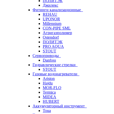
ПОЛИТЭК
Джилекс
Фитинги канализационные
REHAU
UPONOR
Millennium
CON-PIPE SML
Агригазполимер
Ostendorf
ПОЛИТЭК
PRO AQUA
STOUT
Сервоприводы
Danfoss
Гидравлические стрелки
STOUT
Газовые водонагреватели
Ariston
Hajdu
MOR-FLO
Termica
MIDEA
HUBERT
Аккумуляторный инструмент
Toua