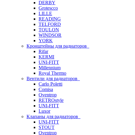
DERBY
Grotescco
LILLE
READING
TELFORD
TOULON
WINDSOR
YORK
Кронштейны для радиаторов
Rifar
KERMI
UNI-FITT
Millennium
Royal Thermo
Вентили для радиаторов
Carlo Poletti
Comisa
Oventrop
RETROstyle
UNI-FITT
Luxor
Клапаны для радиаторов
UNI-FITT
STOUT
Oventrop