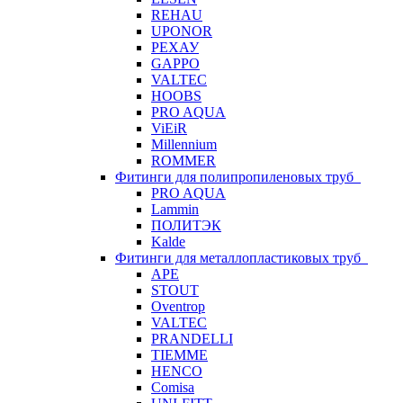
REHAU
UPONOR
РЕХАУ
GAPPO
VALTEC
HOOBS
PRO AQUA
ViEiR
Millennium
ROMMER
Фитинги для полипропиленовых труб
PRO AQUA
Lammin
ПОЛИТЭК
Kalde
Фитинги для металлопластиковых труб
APE
STOUT
Oventrop
VALTEC
PRANDELLI
TIEMME
HENCO
Comisa