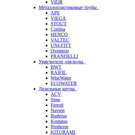
ViEiR
Металлопластиковые трубы
APE
VIEGA
STOUT
Comisa
HENCO
VALTEC
UNI-FITT
Oventrop
PRANDELLI
Умягчители для воды
BWT
RAIFIL
WiseWater
ECOWATER
Дизельные котлы
ACV
Sime
Ferroli
Navien
Buderus
Kentatsu
Protherm
KITURAMI