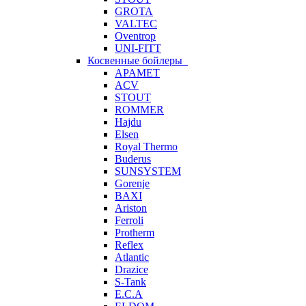
GROTA
VALTEC
Oventrop
UNI-FITT
Косвенные бойлеры
APAMET
ACV
STOUT
ROMMER
Hajdu
Elsen
Royal Thermo
Buderus
SUNSYSTEM
Gorenje
BAXI
Ariston
Ferroli
Protherm
Reflex
Atlantic
Drazice
S-Tank
E.C.A