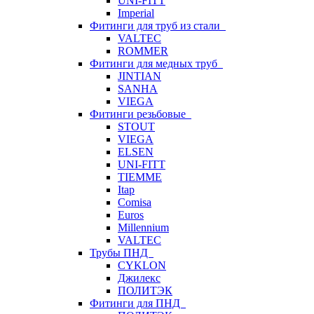
UNI-FITT
Imperial
Фитинги для труб из стали
VALTEC
ROMMER
Фитинги для медных труб
JINTIAN
SANHA
VIEGA
Фитинги резьбовые
STOUT
VIEGA
ELSEN
UNI-FITT
TIEMME
Itap
Comisa
Euros
Millennium
VALTEC
Трубы ПНД
CYKLON
Джилекс
ПОЛИТЭК
Фитинги для ПНД