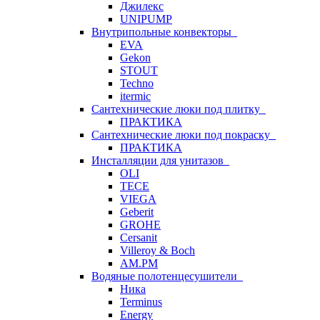
Джилекс
UNIPUMP
Внутрипольные конвекторы
EVA
Gekon
STOUT
Techno
itermic
Сантехнические люки под плитку
ПРАКТИКА
Сантехнические люки под покраску
ПРАКТИКА
Инсталляции для унитазов
OLI
TECE
VIEGA
Geberit
GROHE
Cersanit
Villeroy & Boch
AM.PM
Водяные полотенцесушители
Ника
Terminus
Energy