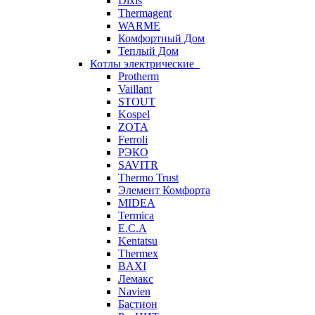
Dixis
Thermagent
WARME
Комфортный Дом
Теплый Дом
Котлы электрические
Protherm
Vaillant
STOUT
Kospel
ZOTA
Ferroli
РЭКО
SAVITR
Thermo Trust
Элемент Комфорта
MIDEA
Termica
E.C.A
Kentatsu
Thermex
BAXI
Лемакс
Navien
Бастион