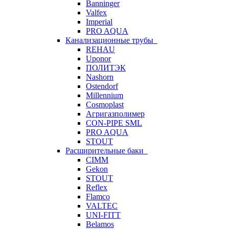
Banninger
Valfex
Imperial
PRO AQUA
Канализационные трубы
REHAU
Uponor
ПОЛИТЭК
Nashorn
Ostendorf
Millennium
Cosmoplast
Агригазполимер
CON-PIPE SML
PRO AQUA
STOUT
Расширительные баки
CIMM
Gekon
STOUT
Reflex
Flamco
VALTEC
UNI-FITT
Belamos