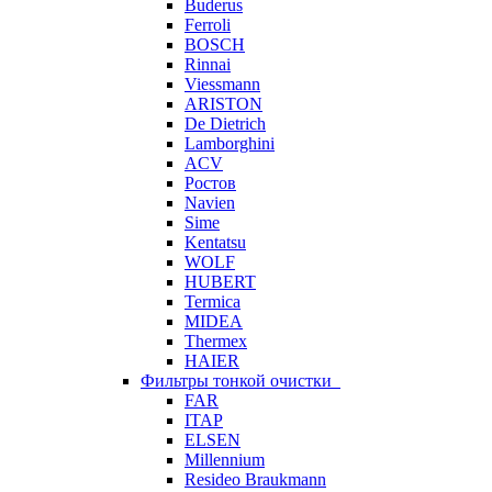
Buderus
Ferroli
BOSCH
Rinnai
Viessmann
ARISTON
De Dietrich
Lamborghini
ACV
Ростов
Navien
Sime
Kentatsu
WOLF
HUBERT
Termica
MIDEA
Thermex
HAIER
Фильтры тонкой очистки
FAR
ITAP
ELSEN
Millennium
Resideo Braukmann