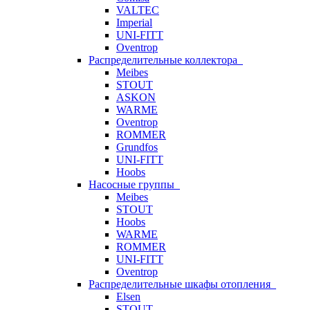
VALTEC
Imperial
UNI-FITT
Oventrop
Распределительные коллектора
Meibes
STOUT
ASKON
WARME
Oventrop
ROMMER
Grundfos
UNI-FITT
Hoobs
Насосные группы
Meibes
STOUT
Hoobs
WARME
ROMMER
UNI-FITT
Oventrop
Распределительные шкафы отопления
Elsen
STOUT