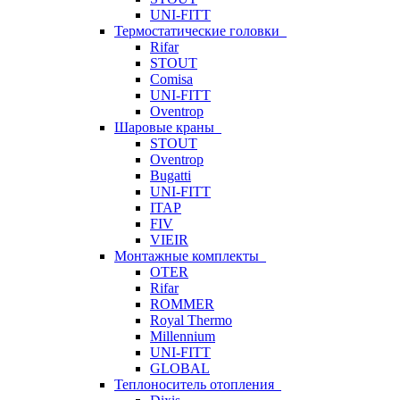
UNI-FITT
Термостатические головки
Rifar
STOUT
Comisa
UNI-FITT
Oventrop
Шаровые краны
STOUT
Oventrop
Bugatti
UNI-FITT
ITAP
FIV
VIEIR
Монтажные комплекты
OTER
Rifar
ROMMER
Royal Thermo
Millennium
UNI-FITT
GLOBAL
Теплоноситель отопления