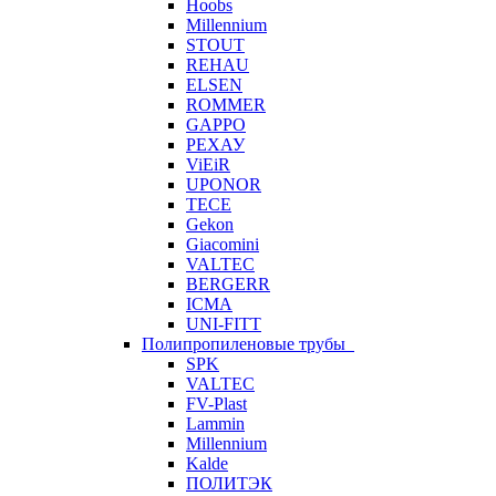
Hoobs
Millennium
STOUT
REHAU
ELSEN
ROMMER
GAPPO
РЕХАУ
ViEiR
UPONOR
TECE
Gekon
Giacomini
VALTEC
BERGERR
ICMA
UNI-FITT
Полипропиленовые трубы
SPK
VALTEC
FV-Plast
Lammin
Millennium
Kalde
ПОЛИТЭК