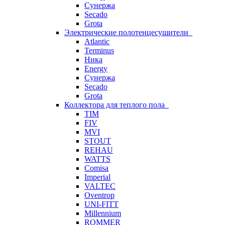
Сунержа
Secado
Grota
Электрические полотенцесушители
Atlantic
Terminus
Ника
Energy
Сунержа
Secado
Grota
Коллектора для теплого пола
TIM
FIV
MVI
STOUT
REHAU
WATTS
Comisa
Imperial
VALTEC
Oventrop
UNI-FITT
Millennium
ROMMER