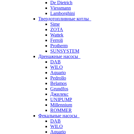
De Dietrich
Viessmann
Lamborghini
Твердотопливные котлы
Sime
ZOTA
Wattek
Ferroli
Protherm
SUNSYSTEM
Дренажные насосы
DAB
WILO
Aquario
Pedrollo
Belamos
Grundfos
Джилекс
UNIPUMP
Millennium
ROMMER
Фекальные насосы
DAB
WILO
Aquario