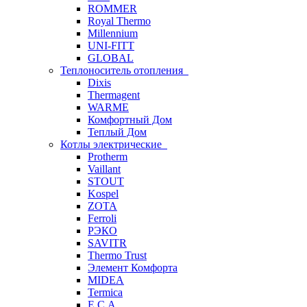
ROMMER
Royal Thermo
Millennium
UNI-FITT
GLOBAL
Теплоноситель отопления
Dixis
Thermagent
WARME
Комфортный Дом
Теплый Дом
Котлы электрические
Protherm
Vaillant
STOUT
Kospel
ZOTA
Ferroli
РЭКО
SAVITR
Thermo Trust
Элемент Комфорта
MIDEA
Termica
E.C.A