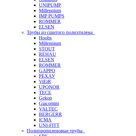
UNIPUMP
Millennium
IMP PUMPS
ROMMER
ELSEN
Трубы из сшитого полиэтилена
Hoobs
Millennium
STOUT
REHAU
ELSEN
ROMMER
GAPPO
РЕХАУ
ViEiR
UPONOR
TECE
Gekon
Giacomini
VALTEC
BERGERR
ICMA
UNI-FITT
Полипропиленовые трубы