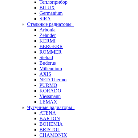
Теплоприбор
BILUX
Germanium
SIRA
Стальные радиаторы
Arbonia
Zehnder
KERMI
BERGERR
ROMMER
Stelrad
Buderus
Millennium
AXIS
NED Thermo
PURMO
KORADO
Viessmann
LEMAX
Чугунные радиаторы
ATENA
BARTON
BOHEMIA
BRISTOL
CHAMONIX