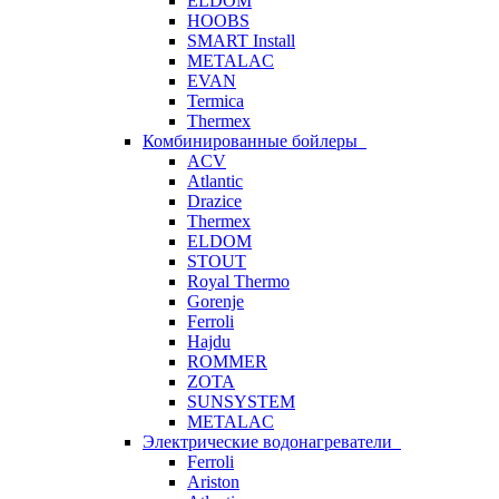
ELDOM
HOOBS
SMART Install
METALAC
EVAN
Termica
Thermex
Комбинированные бойлеры
ACV
Atlantic
Drazice
Thermex
ELDOM
STOUT
Royal Thermo
Gorenje
Ferroli
Hajdu
ROMMER
ZOTA
SUNSYSTEM
METALAC
Электрические водонагреватели
Ferroli
Ariston