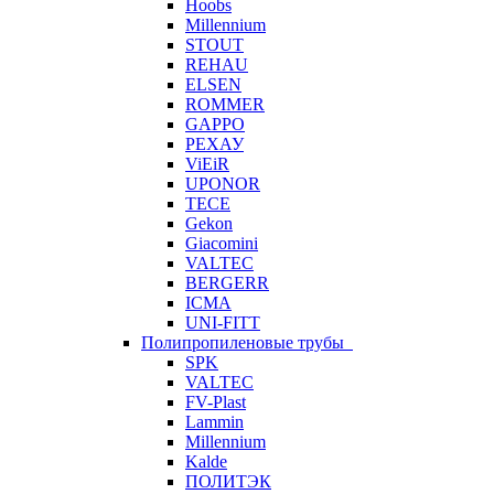
Hoobs
Millennium
STOUT
REHAU
ELSEN
ROMMER
GAPPO
РЕХАУ
ViEiR
UPONOR
TECE
Gekon
Giacomini
VALTEC
BERGERR
ICMA
UNI-FITT
Полипропиленовые трубы
SPK
VALTEC
FV-Plast
Lammin
Millennium
Kalde
ПОЛИТЭК