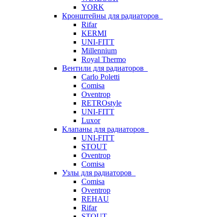
YORK
Кронштейны для радиаторов
Rifar
KERMI
UNI-FITT
Millennium
Royal Thermo
Вентили для радиаторов
Carlo Poletti
Comisa
Oventrop
RETROstyle
UNI-FITT
Luxor
Клапаны для радиаторов
UNI-FITT
STOUT
Oventrop
Comisa
Узлы для радиаторов
Comisa
Oventrop
REHAU
Rifar
STOUT