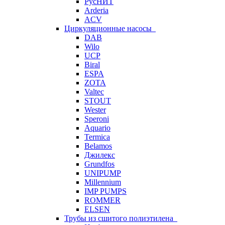
РусНИТ
Arderia
ACV
Циркуляционные насосы
DAB
Wilo
UCP
Biral
ESPA
ZOTA
Valtec
STOUT
Wester
Speroni
Aquario
Termica
Belamos
Джилекс
Grundfos
UNIPUMP
Millennium
IMP PUMPS
ROMMER
ELSEN
Трубы из сшитого полиэтилена