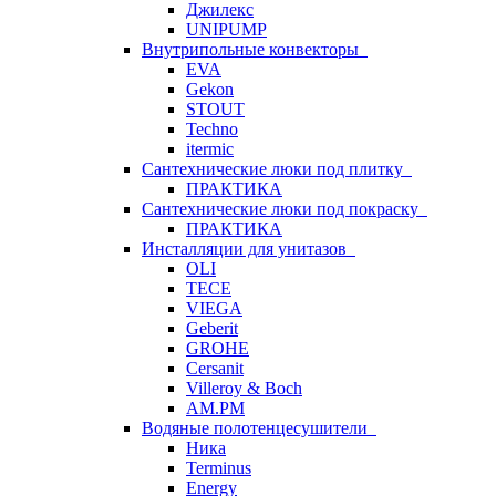
Джилекс
UNIPUMP
Внутрипольные конвекторы
EVA
Gekon
STOUT
Techno
itermic
Сантехнические люки под плитку
ПРАКТИКА
Сантехнические люки под покраску
ПРАКТИКА
Инсталляции для унитазов
OLI
TECE
VIEGA
Geberit
GROHE
Cersanit
Villeroy & Boch
AM.PM
Водяные полотенцесушители
Ника
Terminus
Energy