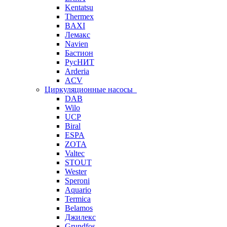
Kentatsu
Thermex
BAXI
Лемакс
Navien
Бастион
РусНИТ
Arderia
ACV
Циркуляционные насосы
DAB
Wilo
UCP
Biral
ESPA
ZOTA
Valtec
STOUT
Wester
Speroni
Aquario
Termica
Belamos
Джилекс
Grundfos