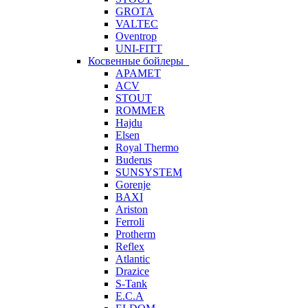
GROTA
VALTEC
Oventrop
UNI-FITT
Косвенные бойлеры
APAMET
ACV
STOUT
ROMMER
Hajdu
Elsen
Royal Thermo
Buderus
SUNSYSTEM
Gorenje
BAXI
Ariston
Ferroli
Protherm
Reflex
Atlantic
Drazice
S-Tank
E.C.A