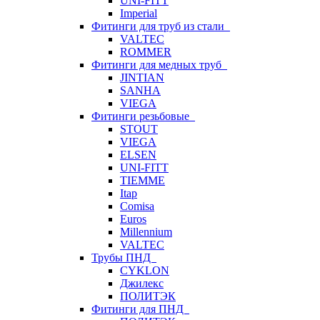
UNI-FITT
Imperial
Фитинги для труб из стали
VALTEC
ROMMER
Фитинги для медных труб
JINTIAN
SANHA
VIEGA
Фитинги резьбовые
STOUT
VIEGA
ELSEN
UNI-FITT
TIEMME
Itap
Comisa
Euros
Millennium
VALTEC
Трубы ПНД
CYKLON
Джилекс
ПОЛИТЭК
Фитинги для ПНД