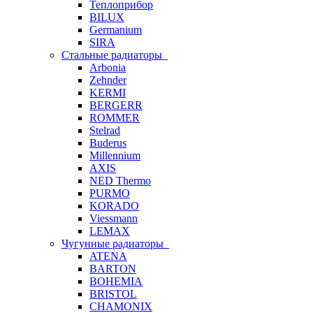
Теплоприбор
BILUX
Germanium
SIRA
Стальные радиаторы
Arbonia
Zehnder
KERMI
BERGERR
ROMMER
Stelrad
Buderus
Millennium
AXIS
NED Thermo
PURMO
KORADO
Viessmann
LEMAX
Чугунные радиаторы
ATENA
BARTON
BOHEMIA
BRISTOL
CHAMONIX