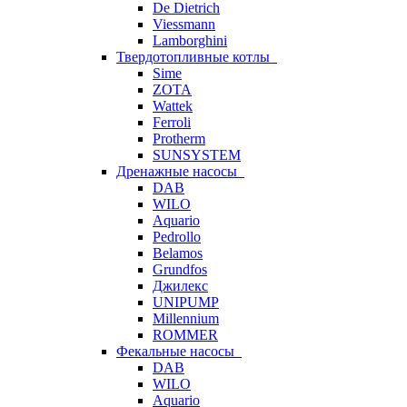
De Dietrich
Viessmann
Lamborghini
Твердотопливные котлы
Sime
ZOTA
Wattek
Ferroli
Protherm
SUNSYSTEM
Дренажные насосы
DAB
WILO
Aquario
Pedrollo
Belamos
Grundfos
Джилекс
UNIPUMP
Millennium
ROMMER
Фекальные насосы
DAB
WILO
Aquario