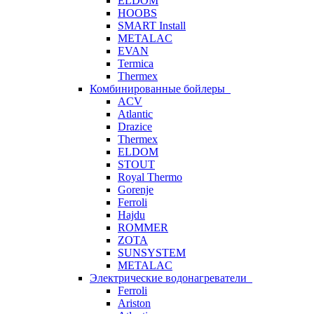
ELDOM
HOOBS
SMART Install
METALAC
EVAN
Termica
Thermex
Комбинированные бойлеры
ACV
Atlantic
Drazice
Thermex
ELDOM
STOUT
Royal Thermo
Gorenje
Ferroli
Hajdu
ROMMER
ZOTA
SUNSYSTEM
METALAC
Электрические водонагреватели
Ferroli
Ariston