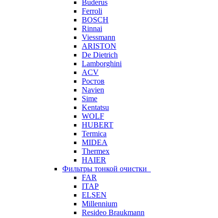
Buderus
Ferroli
BOSCH
Rinnai
Viessmann
ARISTON
De Dietrich
Lamborghini
ACV
Ростов
Navien
Sime
Kentatsu
WOLF
HUBERT
Termica
MIDEA
Thermex
HAIER
Фильтры тонкой очистки
FAR
ITAP
ELSEN
Millennium
Resideo Braukmann