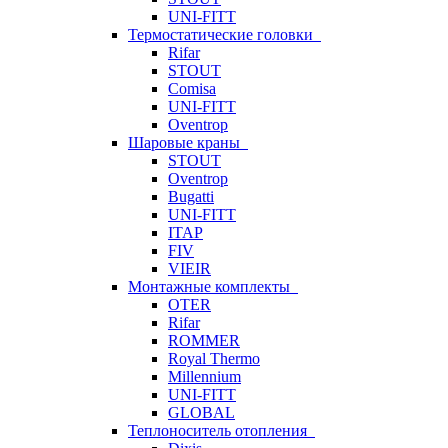
UNI-FITT
Термостатические головки
Rifar
STOUT
Comisa
UNI-FITT
Oventrop
Шаровые краны
STOUT
Oventrop
Bugatti
UNI-FITT
ITAP
FIV
VIEIR
Монтажные комплекты
OTER
Rifar
ROMMER
Royal Thermo
Millennium
UNI-FITT
GLOBAL
Теплоноситель отопления