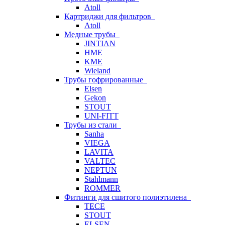
Atoll
Картриджи для фильтров
Atoll
Медные трубы
JINTIAN
HME
KME
Wieland
Трубы гофрированные
Elsen
Gekon
STOUT
UNI-FITT
Трубы из стали
Sanha
VIEGA
LAVITA
VALTEC
NEPTUN
Stahlmann
ROMMER
Фитинги для сшитого полиэтилена
TECE
STOUT
ELSEN