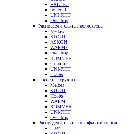
VALTEC
Imperial
UNI-FITT
Oventrop
Распределительные коллектора
Meibes
STOUT
ASKON
WARME
Oventrop
ROMMER
Grundfos
UNI-FITT
Hoobs
Насосные группы
Meibes
STOUT
Hoobs
WARME
ROMMER
UNI-FITT
Oventrop
Распределительные шкафы отопления
Elsen
STOUT