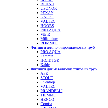
REHAU
UPONOR
РЕХАУ
GAPPO
VALTEC
HOOBS
PRO AQUA
ViEiR
Millennium
ROMMER
Фитинги для полипропиленовых труб
PRO AQUA
Lammin
ПОЛИТЭК
Kalde
Фитинги для металлопластиковых труб
APE
STOUT
Oventrop
VALTEC
PRANDELLI
TIEMME
HENCO
Comisa