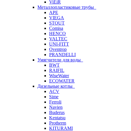
ViEiR
Металлопластиковые трубы
APE
VIEGA
STOUT
Comisa
HENCO
VALTEC
UNI-FITT
Oventrop
PRANDELLI
Умягчители для воды
BWT
RAIFIL
WiseWater
ECOWATER
Дизельные котлы
ACV
Sime
Ferroli
Navien
Buderus
Kentatsu
Protherm
KITURAMI