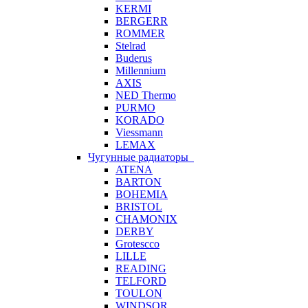
KERMI
BERGERR
ROMMER
Stelrad
Buderus
Millennium
AXIS
NED Thermo
PURMO
KORADO
Viessmann
LEMAX
Чугунные радиаторы
ATENA
BARTON
BOHEMIA
BRISTOL
CHAMONIX
DERBY
Grotescco
LILLE
READING
TELFORD
TOULON
WINDSOR