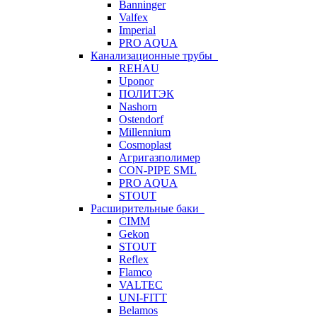
Banninger
Valfex
Imperial
PRO AQUA
Канализационные трубы
REHAU
Uponor
ПОЛИТЭК
Nashorn
Ostendorf
Millennium
Cosmoplast
Агригазполимер
CON-PIPE SML
PRO AQUA
STOUT
Расширительные баки
CIMM
Gekon
STOUT
Reflex
Flamco
VALTEC
UNI-FITT
Belamos