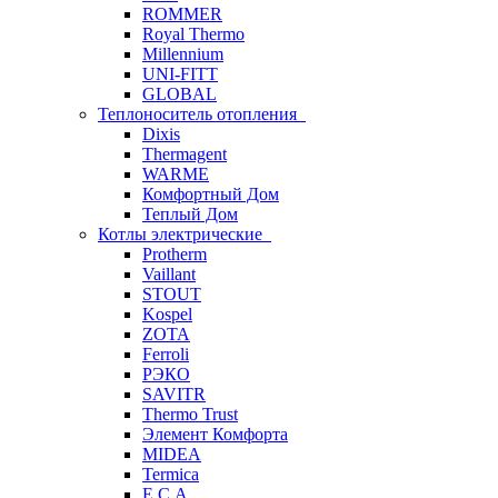
ROMMER
Royal Thermo
Millennium
UNI-FITT
GLOBAL
Теплоноситель отопления
Dixis
Thermagent
WARME
Комфортный Дом
Теплый Дом
Котлы электрические
Protherm
Vaillant
STOUT
Kospel
ZOTA
Ferroli
РЭКО
SAVITR
Thermo Trust
Элемент Комфорта
MIDEA
Termica
E.C.A