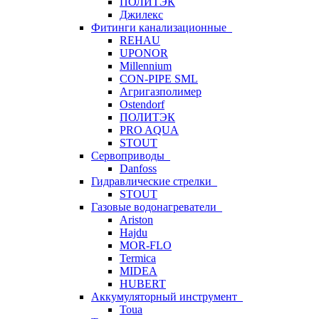
ПОЛИТЭК
Джилекс
Фитинги канализационные
REHAU
UPONOR
Millennium
CON-PIPE SML
Агригазполимер
Ostendorf
ПОЛИТЭК
PRO AQUA
STOUT
Сервоприводы
Danfoss
Гидравлические стрелки
STOUT
Газовые водонагреватели
Ariston
Hajdu
MOR-FLO
Termica
MIDEA
HUBERT
Аккумуляторный инструмент
Toua