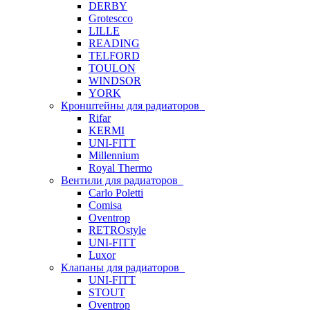
DERBY
Grotescco
LILLE
READING
TELFORD
TOULON
WINDSOR
YORK
Кронштейны для радиаторов
Rifar
KERMI
UNI-FITT
Millennium
Royal Thermo
Вентили для радиаторов
Carlo Poletti
Comisa
Oventrop
RETROstyle
UNI-FITT
Luxor
Клапаны для радиаторов
UNI-FITT
STOUT
Oventrop