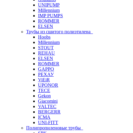
UNIPUMP
Millennium
IMP PUMPS
ROMMER
ELSEN
Трубы из сшитого полиэтилена
Hoobs
Millennium
STOUT
REHAU
ELSEN
ROMMER
GAPPO
РЕХАУ
ViEiR
UPONOR
TECE
Gekon
Giacomini
VALTEC
BERGERR
ICMA
UNI-FITT
Полипропиленовые трубы