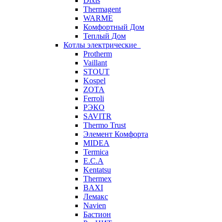
Dixis
Thermagent
WARME
Комфортный Дом
Теплый Дом
Котлы электрические
Protherm
Vaillant
STOUT
Kospel
ZOTA
Ferroli
РЭКО
SAVITR
Thermo Trust
Элемент Комфорта
MIDEA
Termica
E.C.A
Kentatsu
Thermex
BAXI
Лемакс
Navien
Бастион