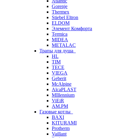
Atlantic
Gorenje
Thermex
Stiebel Eltron
ELDOM
Элемент Комфорта
Termica
MIDEA
METALAC
Трапы для душа
HL
TIM
TECE
VIEGA
Geberit
McAlpine
AlcaPLAST
MIllennium
ViEiR
AM.PM
Газовые котлы
BAXI
KITURAMI
Protherm
Vaillant