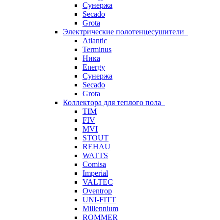
Сунержа
Secado
Grota
Электрические полотенцесушители
Atlantic
Terminus
Ника
Energy
Сунержа
Secado
Grota
Коллектора для теплого пола
TIM
FIV
MVI
STOUT
REHAU
WATTS
Comisa
Imperial
VALTEC
Oventrop
UNI-FITT
Millennium
ROMMER