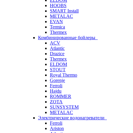
ELDOM
HOOBS
SMART Install
METALAC
EVAN
Termica
Thermex
Комбинированные бойлеры
ACV
Atlantic
Drazice
Thermex
ELDOM
STOUT
Royal Thermo
Gorenje
Ferroli
Hajdu
ROMMER
ZOTA
SUNSYSTEM
METALAC
Электрические водонагреватели
Ferroli
Ariston