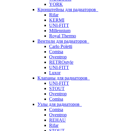
YORK
Кронштейны для радиаторов
Rifar
KERMI
UNI-FITT
Millennium
Royal Thermo
Вентили для радиаторов
Carlo Poletti
Comisa
Oventrop
RETROstyle
UNI-FITT
Luxor
Клапаны для радиаторов
UNI-FITT
STOUT
Oventrop
Comisa
Узлы для радиаторов
Comisa
Oventrop
REHAU
Rifar
STOUT