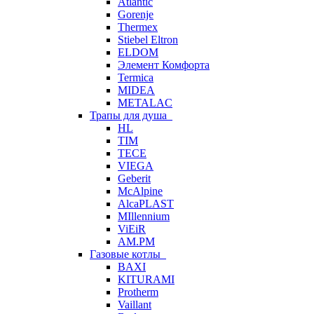
Atlantic
Gorenje
Thermex
Stiebel Eltron
ELDOM
Элемент Комфорта
Termica
MIDEA
METALAC
Трапы для душа
HL
TIM
TECE
VIEGA
Geberit
McAlpine
AlcaPLAST
MIllennium
ViEiR
AM.PM
Газовые котлы
BAXI
KITURAMI
Protherm
Vaillant