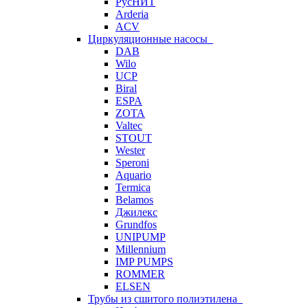
РусНИТ
Arderia
ACV
Циркуляционные насосы
DAB
Wilo
UCP
Biral
ESPA
ZOTA
Valtec
STOUT
Wester
Speroni
Aquario
Termica
Belamos
Джилекс
Grundfos
UNIPUMP
Millennium
IMP PUMPS
ROMMER
ELSEN
Трубы из сшитого полиэтилена