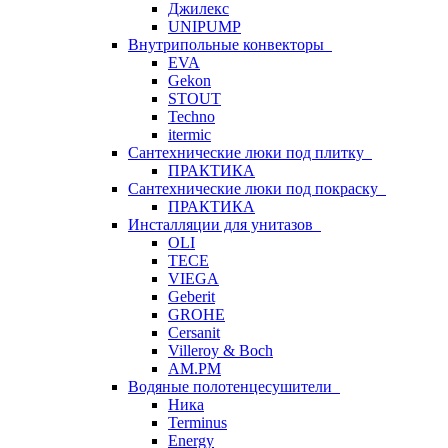
Джилекс
UNIPUMP
Внутрипольные конвекторы
EVA
Gekon
STOUT
Techno
itermic
Сантехнические люки под плитку
ПРАКТИКА
Сантехнические люки под покраску
ПРАКТИКА
Инсталляции для унитазов
OLI
TECE
VIEGA
Geberit
GROHE
Cersanit
Villeroy & Boch
AM.PM
Водяные полотенцесушители
Ника
Terminus
Energy