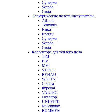
Сунержа
Secado
Grota
Электрические полотенцесушители
Atlantic
Terminus
Ника
Energy
Сунержа
Secado
Grota
Коллектора для теплого пола
TIM
FIV
MVI
STOUT
REHAU
WATTS
Comisa
Imperial
VALTEC
Oventrop
UNI-FITT
Millennium
ROMMER