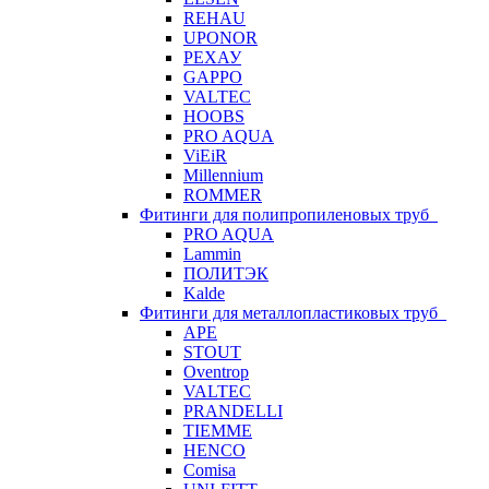
REHAU
UPONOR
РЕХАУ
GAPPO
VALTEC
HOOBS
PRO AQUA
ViEiR
Millennium
ROMMER
Фитинги для полипропиленовых труб
PRO AQUA
Lammin
ПОЛИТЭК
Kalde
Фитинги для металлопластиковых труб
APE
STOUT
Oventrop
VALTEC
PRANDELLI
TIEMME
HENCO
Comisa