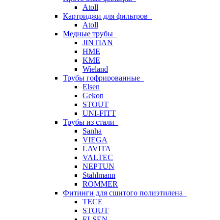
Atoll
Картриджи для фильтров
Atoll
Медные трубы
JINTIAN
HME
KME
Wieland
Трубы гофрированные
Elsen
Gekon
STOUT
UNI-FITT
Трубы из стали
Sanha
VIEGA
LAVITA
VALTEC
NEPTUN
Stahlmann
ROMMER
Фитинги для сшитого полиэтилена
TECE
STOUT
ELSEN