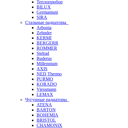
Теплоприбор
BILUX
Germanium
SIRA
Стальные радиаторы
Arbonia
Zehnder
KERMI
BERGERR
ROMMER
Stelrad
Buderus
Millennium
AXIS
NED Thermo
PURMO
KORADO
Viessmann
LEMAX
Чугунные радиаторы
ATENA
BARTON
BOHEMIA
BRISTOL
CHAMONIX