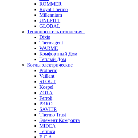
ROMMER
Royal Thermo
Millennium
UNI-FITT
GLOBAL
Теплоноситель отопления
Dixis
Thermagent
WARME
Комфортный Дом
Теплый Дом
Котлы электрические
Protherm
Vaillant
STOUT
Kospel
ZOTA
Ferroli
РЭКО
SAVITR
Thermo Trust
Элемент Комфорта
MIDEA
Termica
E.C.A