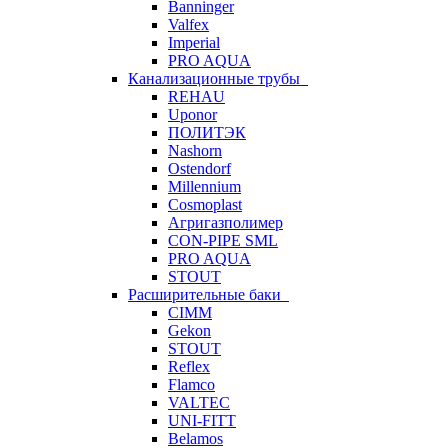
Banninger
Valfex
Imperial
PRO AQUA
Канализационные трубы
REHAU
Uponor
ПОЛИТЭК
Nashorn
Ostendorf
Millennium
Cosmoplast
Агригазполимер
CON-PIPE SML
PRO AQUA
STOUT
Расширительные баки
CIMM
Gekon
STOUT
Reflex
Flamco
VALTEC
UNI-FITT
Belamos