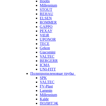
Hoobs
Millennium
STOUT
REHAU
ELSEN
ROMMER
GAPPO
РЕХАУ
ViEiR
UPONOR
TECE
Gekon
Giacomini
VALTEC
BERGERR
ICMA
UNI-FITT
Полипропиленовые трубы
SPK
VALTEC
FV-Plast
Lammin
Millennium
Kalde
ПОЛИТЭК