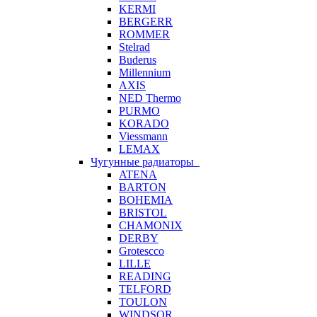
KERMI
BERGERR
ROMMER
Stelrad
Buderus
Millennium
AXIS
NED Thermo
PURMO
KORADO
Viessmann
LEMAX
Чугунные радиаторы
ATENA
BARTON
BOHEMIA
BRISTOL
CHAMONIX
DERBY
Grotescco
LILLE
READING
TELFORD
TOULON
WINDSOR