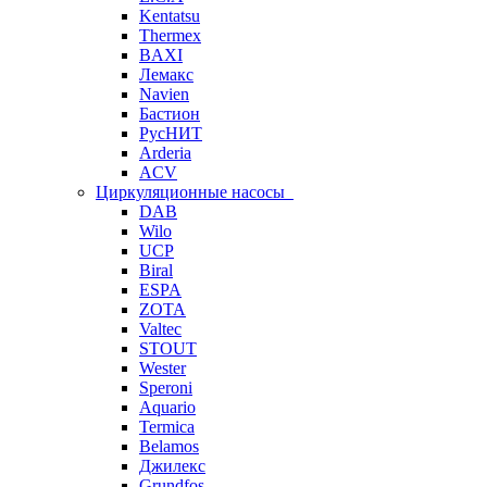
Kentatsu
Thermex
BAXI
Лемакс
Navien
Бастион
РусНИТ
Arderia
ACV
Циркуляционные насосы
DAB
Wilo
UCP
Biral
ESPA
ZOTA
Valtec
STOUT
Wester
Speroni
Aquario
Termica
Belamos
Джилекс
Grundfos