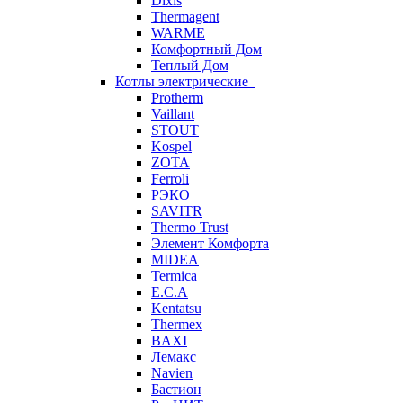
Dixis
Thermagent
WARME
Комфортный Дом
Теплый Дом
Котлы электрические
Protherm
Vaillant
STOUT
Kospel
ZOTA
Ferroli
РЭКО
SAVITR
Thermo Trust
Элемент Комфорта
MIDEA
Termica
E.C.A
Kentatsu
Thermex
BAXI
Лемакс
Navien
Бастион