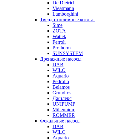
De Dietrich
Viessmann
Lamborghini
Твердотопливные котлы
Sime
ZOTA
Wattek
Ferroli
Protherm
SUNSYSTEM
Дренажные насосы
DAB
WILO
Aquario
Pedrollo
Belamos
Grundfos
Джилекс
UNIPUMP
Millennium
ROMMER
Фекальные насосы
DAB
WILO
Aquario