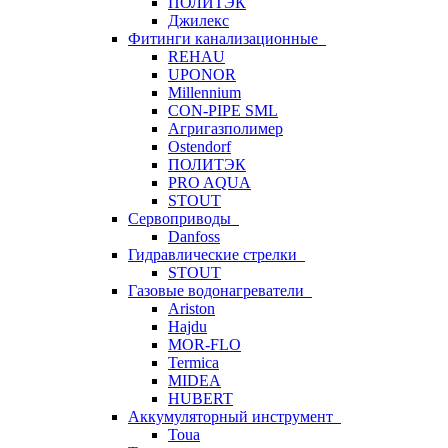
ПОЛИТЭК
Джилекс
Фитинги канализационные
REHAU
UPONOR
Millennium
CON-PIPE SML
Агригазполимер
Ostendorf
ПОЛИТЭК
PRO AQUA
STOUT
Сервоприводы
Danfoss
Гидравлические стрелки
STOUT
Газовые водонагреватели
Ariston
Hajdu
MOR-FLO
Termica
MIDEA
HUBERT
Аккумуляторный инструмент
Toua