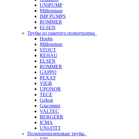
UNIPUMP
Millennium
IMP PUMPS
ROMMER
ELSEN
Трубы из сшитого полиэтилена
Hoobs
Millennium
STOUT
REHAU
ELSEN
ROMMER
GAPPO
РЕХАУ
ViEiR
UPONOR
TECE
Gekon
Giacomini
VALTEC
BERGERR
ICMA
UNI-FITT
Полипропиленовые трубы