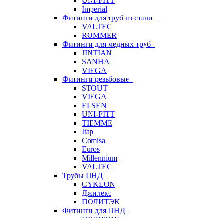
UNI-FITT
Imperial
Фитинги для труб из стали
VALTEC
ROMMER
Фитинги для медных труб
JINTIAN
SANHA
VIEGA
Фитинги резьбовые
STOUT
VIEGA
ELSEN
UNI-FITT
TIEMME
Itap
Comisa
Euros
Millennium
VALTEC
Трубы ПНД
CYKLON
Джилекс
ПОЛИТЭК
Фитинги для ПНД