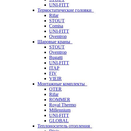
UNI-FITT
Термостатические головки
Rifar
STOUT
Comisa
UNI-FITT
Oventrop
Шаровые краны
STOUT
Oventrop
Bugatti
UNI-FITT
ITAP
FIV
VIEIR
Монтажные комплекты
OTER
Rifar
ROMMER
Royal Thermo
Millennium
UNI-FITT
GLOBAL
Теплоноситель отопления