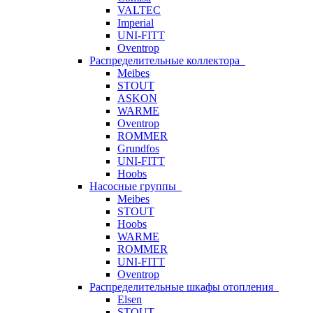
VALTEC
Imperial
UNI-FITT
Oventrop
Распределительные коллектора
Meibes
STOUT
ASKON
WARME
Oventrop
ROMMER
Grundfos
UNI-FITT
Hoobs
Насосные группы
Meibes
STOUT
Hoobs
WARME
ROMMER
UNI-FITT
Oventrop
Распределительные шкафы отопления
Elsen
STOUT