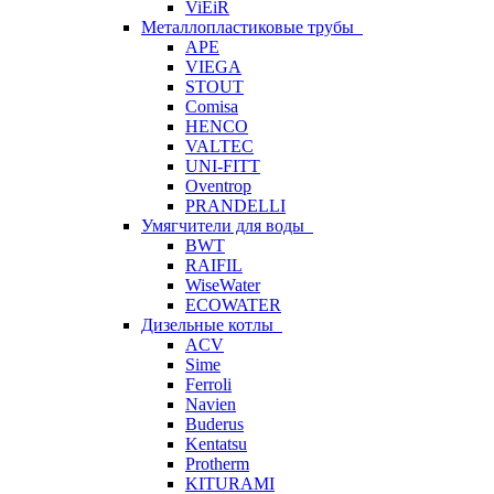
ViEiR
Металлопластиковые трубы
APE
VIEGA
STOUT
Comisa
HENCO
VALTEC
UNI-FITT
Oventrop
PRANDELLI
Умягчители для воды
BWT
RAIFIL
WiseWater
ECOWATER
Дизельные котлы
ACV
Sime
Ferroli
Navien
Buderus
Kentatsu
Protherm
KITURAMI