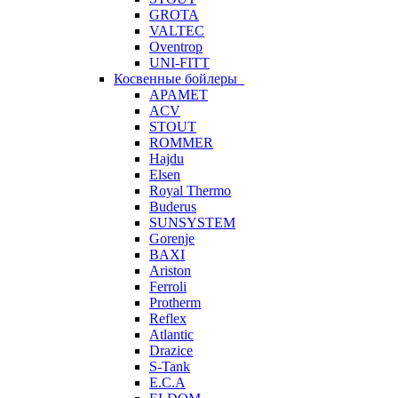
GROTA
VALTEC
Oventrop
UNI-FITT
Косвенные бойлеры
APAMET
ACV
STOUT
ROMMER
Hajdu
Elsen
Royal Thermo
Buderus
SUNSYSTEM
Gorenje
BAXI
Ariston
Ferroli
Protherm
Reflex
Atlantic
Drazice
S-Tank
E.C.A