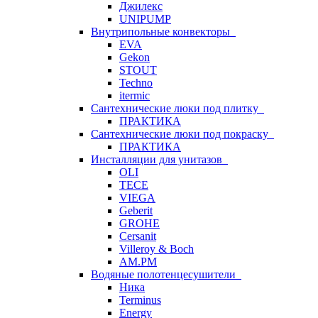
Джилекс
UNIPUMP
Внутрипольные конвекторы
EVA
Gekon
STOUT
Techno
itermic
Сантехнические люки под плитку
ПРАКТИКА
Сантехнические люки под покраску
ПРАКТИКА
Инсталляции для унитазов
OLI
TECE
VIEGA
Geberit
GROHE
Cersanit
Villeroy & Boch
AM.PM
Водяные полотенцесушители
Ника
Terminus
Energy