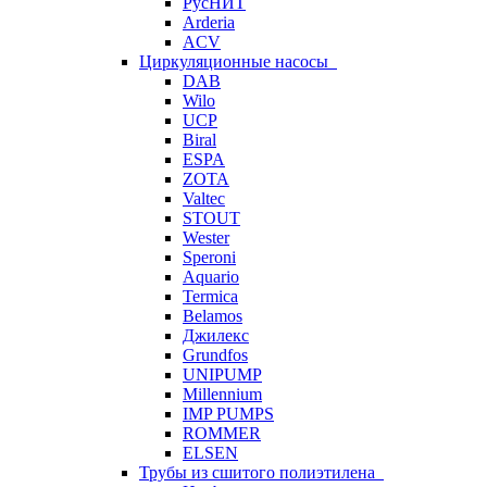
РусНИТ
Arderia
ACV
Циркуляционные насосы
DAB
Wilo
UCP
Biral
ESPA
ZOTA
Valtec
STOUT
Wester
Speroni
Aquario
Termica
Belamos
Джилекс
Grundfos
UNIPUMP
Millennium
IMP PUMPS
ROMMER
ELSEN
Трубы из сшитого полиэтилена