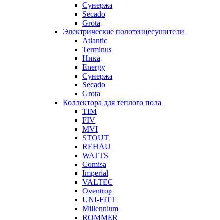
Сунержа
Secado
Grota
Электрические полотенцесушители
Atlantic
Terminus
Ника
Energy
Сунержа
Secado
Grota
Коллектора для теплого пола
TIM
FIV
MVI
STOUT
REHAU
WATTS
Comisa
Imperial
VALTEC
Oventrop
UNI-FITT
Millennium
ROMMER