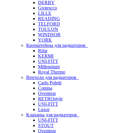
DERBY
Grotescco
LILLE
READING
TELFORD
TOULON
WINDSOR
YORK
Кронштейны для радиаторов
Rifar
KERMI
UNI-FITT
Millennium
Royal Thermo
Вентили для радиаторов
Carlo Poletti
Comisa
Oventrop
RETROstyle
UNI-FITT
Luxor
Клапаны для радиаторов
UNI-FITT
STOUT
Oventrop