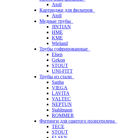
Atoll
Картриджи для фильтров
Atoll
Медные трубы
JINTIAN
HME
KME
Wieland
Трубы гофрированные
Elsen
Gekon
STOUT
UNI-FITT
Трубы из стали
Sanha
VIEGA
LAVITA
VALTEC
NEPTUN
Stahlmann
ROMMER
Фитинги для сшитого полиэтилена
TECE
STOUT
ELSEN