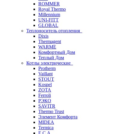
ROMMER
Royal Thermo
Millennium
UNI-FITT
GLOBAL
Теплоноситель отопления
Dixis
Thermagent
WARME
Комфортный Дом
Теплый Дом
Котлы электрические
Protherm
Vaillant
STOUT
Kospel
ZOTA
Ferroli
РЭКО
SAVITR
Thermo Trust
Элемент Комфорта
MIDEA
Termica
E.C.A