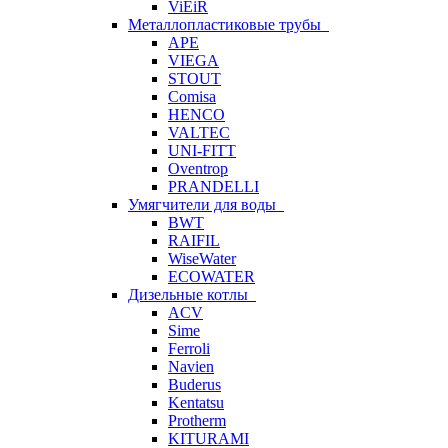
ViEiR
Металлопластиковые трубы
APE
VIEGA
STOUT
Comisa
HENCO
VALTEC
UNI-FITT
Oventrop
PRANDELLI
Умягчители для воды
BWT
RAIFIL
WiseWater
ECOWATER
Дизельные котлы
ACV
Sime
Ferroli
Navien
Buderus
Kentatsu
Protherm
KITURAMI