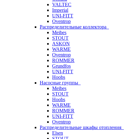
VALTEC
Imperial
UNI-FITT
Oventrop
Распределительные коллектора
Meibes
STOUT
ASKON
WARME
Oventrop
ROMMER
Grundfos
UNI-FITT
Hoobs
Насосные группы
Meibes
STOUT
Hoobs
WARME
ROMMER
UNI-FITT
Oventrop
Распределительные шкафы отопления
Elsen
STOUT