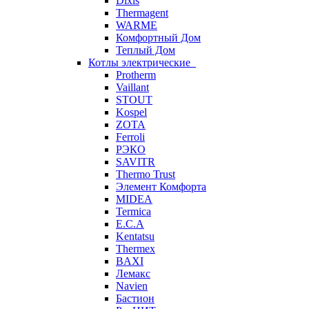
Dixis
Thermagent
WARME
Комфортный Дом
Теплый Дом
Котлы электрические
Protherm
Vaillant
STOUT
Kospel
ZOTA
Ferroli
РЭКО
SAVITR
Thermo Trust
Элемент Комфорта
MIDEA
Termica
E.C.A
Kentatsu
Thermex
BAXI
Лемакс
Navien
Бастион