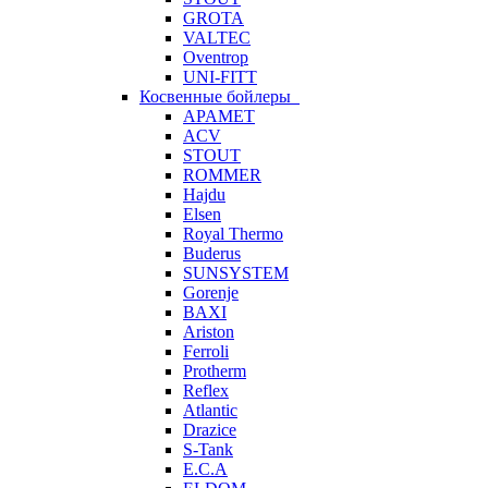
GROTA
VALTEC
Oventrop
UNI-FITT
Косвенные бойлеры
APAMET
ACV
STOUT
ROMMER
Hajdu
Elsen
Royal Thermo
Buderus
SUNSYSTEM
Gorenje
BAXI
Ariston
Ferroli
Protherm
Reflex
Atlantic
Drazice
S-Tank
E.C.A