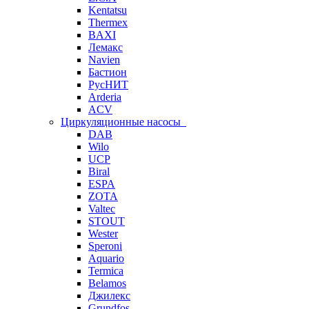
Kentatsu
Thermex
BAXI
Лемакс
Navien
Бастион
РусНИТ
Arderia
ACV
Циркуляционные насосы
DAB
Wilo
UCP
Biral
ESPA
ZOTA
Valtec
STOUT
Wester
Speroni
Aquario
Termica
Belamos
Джилекс
Grundfos