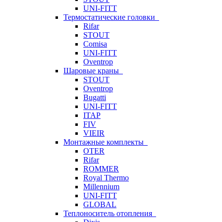
UNI-FITT
Термостатические головки
Rifar
STOUT
Comisa
UNI-FITT
Oventrop
Шаровые краны
STOUT
Oventrop
Bugatti
UNI-FITT
ITAP
FIV
VIEIR
Монтажные комплекты
OTER
Rifar
ROMMER
Royal Thermo
Millennium
UNI-FITT
GLOBAL
Теплоноситель отопления