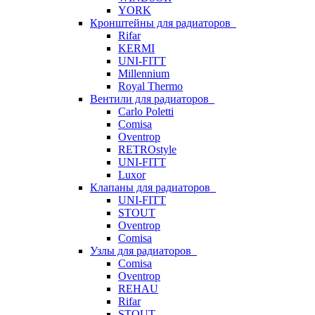
YORK
Кронштейны для радиаторов
Rifar
KERMI
UNI-FITT
Millennium
Royal Thermo
Вентили для радиаторов
Carlo Poletti
Comisa
Oventrop
RETROstyle
UNI-FITT
Luxor
Клапаны для радиаторов
UNI-FITT
STOUT
Oventrop
Comisa
Узлы для радиаторов
Comisa
Oventrop
REHAU
Rifar
STOUT