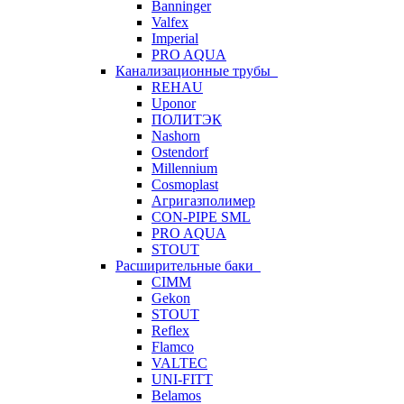
Banninger
Valfex
Imperial
PRO AQUA
Канализационные трубы
REHAU
Uponor
ПОЛИТЭК
Nashorn
Ostendorf
Millennium
Cosmoplast
Агригазполимер
CON-PIPE SML
PRO AQUA
STOUT
Расширительные баки
CIMM
Gekon
STOUT
Reflex
Flamco
VALTEC
UNI-FITT
Belamos