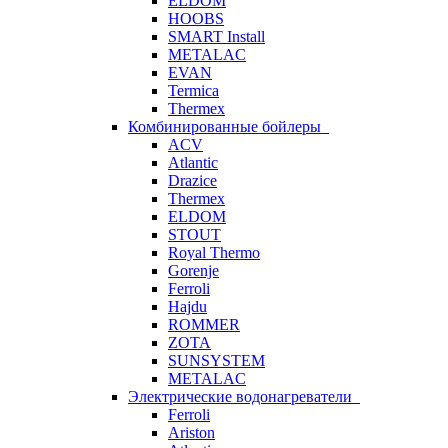
ELDOM
HOOBS
SMART Install
METALAC
EVAN
Termica
Thermex
Комбинированные бойлеры
ACV
Atlantic
Drazice
Thermex
ELDOM
STOUT
Royal Thermo
Gorenje
Ferroli
Hajdu
ROMMER
ZOTA
SUNSYSTEM
METALAC
Электрические водонагреватели
Ferroli
Ariston