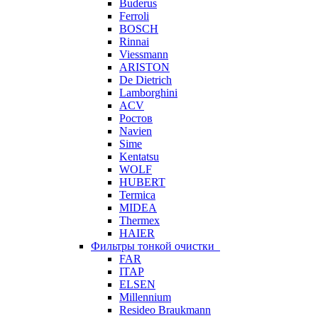
Buderus
Ferroli
BOSCH
Rinnai
Viessmann
ARISTON
De Dietrich
Lamborghini
ACV
Ростов
Navien
Sime
Kentatsu
WOLF
HUBERT
Termica
MIDEA
Thermex
HAIER
Фильтры тонкой очистки
FAR
ITAP
ELSEN
Millennium
Resideo Braukmann