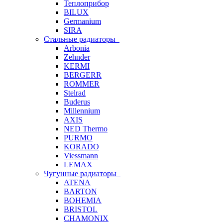
Теплоприбор
BILUX
Germanium
SIRA
Стальные радиаторы
Arbonia
Zehnder
KERMI
BERGERR
ROMMER
Stelrad
Buderus
Millennium
AXIS
NED Thermo
PURMO
KORADO
Viessmann
LEMAX
Чугунные радиаторы
ATENA
BARTON
BOHEMIA
BRISTOL
CHAMONIX