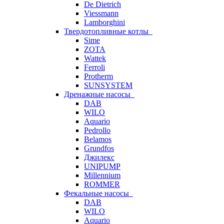
De Dietrich
Viessmann
Lamborghini
Твердотопливные котлы
Sime
ZOTA
Wattek
Ferroli
Protherm
SUNSYSTEM
Дренажные насосы
DAB
WILO
Aquario
Pedrollo
Belamos
Grundfos
Джилекс
UNIPUMP
Millennium
ROMMER
Фекальные насосы
DAB
WILO
Aquario