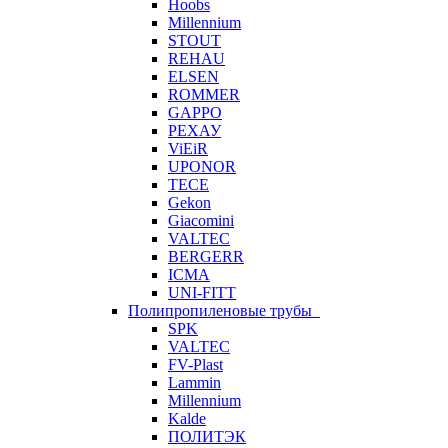
Hoobs
Millennium
STOUT
REHAU
ELSEN
ROMMER
GAPPO
РЕХАУ
ViEiR
UPONOR
TECE
Gekon
Giacomini
VALTEC
BERGERR
ICMA
UNI-FITT
Полипропиленовые трубы
SPK
VALTEC
FV-Plast
Lammin
Millennium
Kalde
ПОЛИТЭК