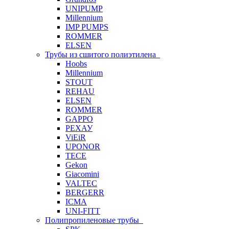
UNIPUMP
Millennium
IMP PUMPS
ROMMER
ELSEN
Трубы из сшитого полиэтилена
Hoobs
Millennium
STOUT
REHAU
ELSEN
ROMMER
GAPPO
РЕХАУ
ViEiR
UPONOR
TECE
Gekon
Giacomini
VALTEC
BERGERR
ICMA
UNI-FITT
Полипропиленовые трубы