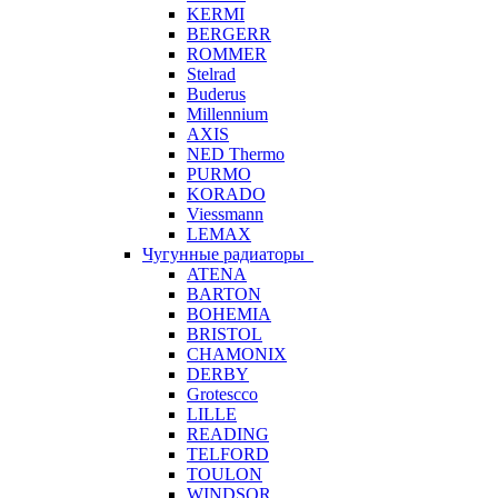
KERMI
BERGERR
ROMMER
Stelrad
Buderus
Millennium
AXIS
NED Thermo
PURMO
KORADO
Viessmann
LEMAX
Чугунные радиаторы
ATENA
BARTON
BOHEMIA
BRISTOL
CHAMONIX
DERBY
Grotescco
LILLE
READING
TELFORD
TOULON
WINDSOR