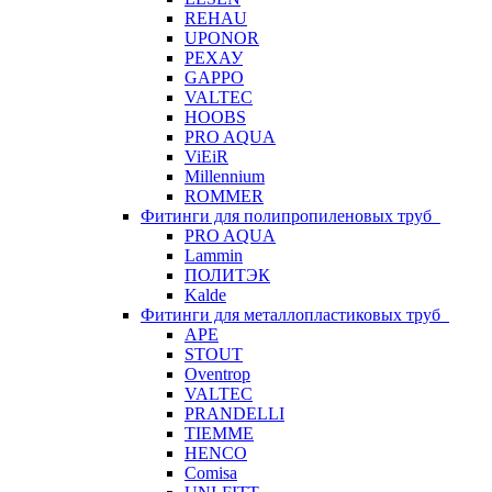
REHAU
UPONOR
РЕХАУ
GAPPO
VALTEC
HOOBS
PRO AQUA
ViEiR
Millennium
ROMMER
Фитинги для полипропиленовых труб
PRO AQUA
Lammin
ПОЛИТЭК
Kalde
Фитинги для металлопластиковых труб
APE
STOUT
Oventrop
VALTEC
PRANDELLI
TIEMME
HENCO
Comisa