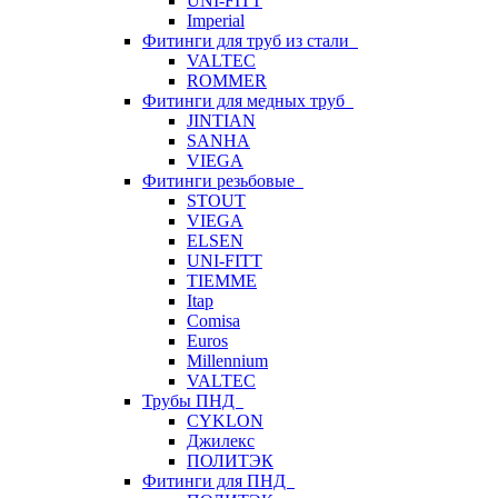
UNI-FITT
Imperial
Фитинги для труб из стали
VALTEC
ROMMER
Фитинги для медных труб
JINTIAN
SANHA
VIEGA
Фитинги резьбовые
STOUT
VIEGA
ELSEN
UNI-FITT
TIEMME
Itap
Comisa
Euros
Millennium
VALTEC
Трубы ПНД
CYKLON
Джилекс
ПОЛИТЭК
Фитинги для ПНД