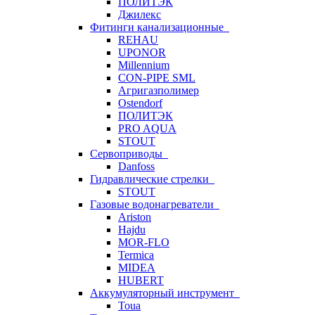
ПОЛИТЭК
Джилекс
Фитинги канализационные
REHAU
UPONOR
Millennium
CON-PIPE SML
Агригазполимер
Ostendorf
ПОЛИТЭК
PRO AQUA
STOUT
Сервоприводы
Danfoss
Гидравлические стрелки
STOUT
Газовые водонагреватели
Ariston
Hajdu
MOR-FLO
Termica
MIDEA
HUBERT
Аккумуляторный инструмент
Toua