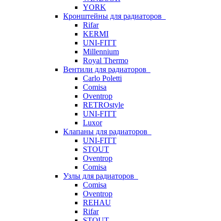
YORK
Кронштейны для радиаторов
Rifar
KERMI
UNI-FITT
Millennium
Royal Thermo
Вентили для радиаторов
Carlo Poletti
Comisa
Oventrop
RETROstyle
UNI-FITT
Luxor
Клапаны для радиаторов
UNI-FITT
STOUT
Oventrop
Comisa
Узлы для радиаторов
Comisa
Oventrop
REHAU
Rifar
STOUT