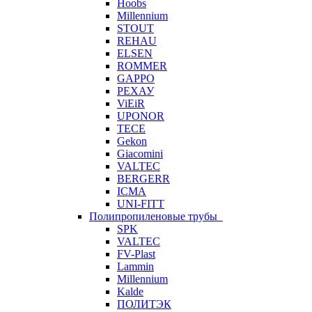
Hoobs
Millennium
STOUT
REHAU
ELSEN
ROMMER
GAPPO
РЕХАУ
ViEiR
UPONOR
TECE
Gekon
Giacomini
VALTEC
BERGERR
ICMA
UNI-FITT
Полипропиленовые трубы
SPK
VALTEC
FV-Plast
Lammin
Millennium
Kalde
ПОЛИТЭК