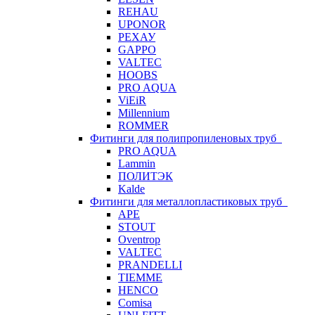
REHAU
UPONOR
РЕХАУ
GAPPO
VALTEC
HOOBS
PRO AQUA
ViEiR
Millennium
ROMMER
Фитинги для полипропиленовых труб
PRO AQUA
Lammin
ПОЛИТЭК
Kalde
Фитинги для металлопластиковых труб
APE
STOUT
Oventrop
VALTEC
PRANDELLI
TIEMME
HENCO
Comisa