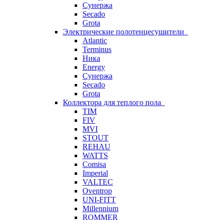
Сунержа
Secado
Grota
Электрические полотенцесушители
Atlantic
Terminus
Ника
Energy
Сунержа
Secado
Grota
Коллектора для теплого пола
TIM
FIV
MVI
STOUT
REHAU
WATTS
Comisa
Imperial
VALTEC
Oventrop
UNI-FITT
Millennium
ROMMER