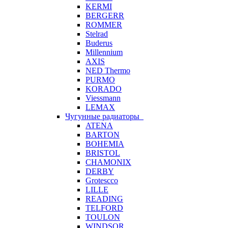
KERMI
BERGERR
ROMMER
Stelrad
Buderus
Millennium
AXIS
NED Thermo
PURMO
KORADO
Viessmann
LEMAX
Чугунные радиаторы
ATENA
BARTON
BOHEMIA
BRISTOL
CHAMONIX
DERBY
Grotescco
LILLE
READING
TELFORD
TOULON
WINDSOR