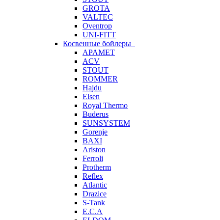
GROTA
VALTEC
Oventrop
UNI-FITT
Косвенные бойлеры
APAMET
ACV
STOUT
ROMMER
Hajdu
Elsen
Royal Thermo
Buderus
SUNSYSTEM
Gorenje
BAXI
Ariston
Ferroli
Protherm
Reflex
Atlantic
Drazice
S-Tank
E.C.A