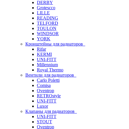
DERBY
Grotescco
LILLE
READING
TELFORD
TOULON
WINDSOR
YORK
Кронштейны для радиаторов
Rifar
KERMI
UNI-FITT
Millennium
Royal Thermo
Вентили для радиаторов
Carlo Poletti
Comisa
Oventrop
RETROstyle
UNI-FITT
Luxor
Клапаны для радиаторов
UNI-FITT
STOUT
Oventrop