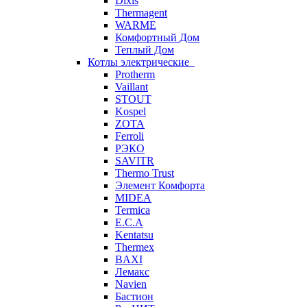
Dixis
Thermagent
WARME
Комфортный Дом
Теплый Дом
Котлы электрические
Protherm
Vaillant
STOUT
Kospel
ZOTA
Ferroli
РЭКО
SAVITR
Thermo Trust
Элемент Комфорта
MIDEA
Termica
E.C.A
Kentatsu
Thermex
BAXI
Лемакс
Navien
Бастион