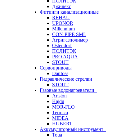
ПОЛИТЭК
Джилекс
Фитинги канализационные
REHAU
UPONOR
Millennium
CON-PIPE SML
Агригазполимер
Ostendorf
ПОЛИТЭК
PRO AQUA
STOUT
Сервоприводы
Danfoss
Гидравлические стрелки
STOUT
Газовые водонагреватели
Ariston
Hajdu
MOR-FLO
Termica
MIDEA
HUBERT
Аккумуляторный инструмент
Toua