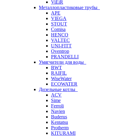
ViEiR
Металлопластиковые трубы
APE
VIEGA
STOUT
Comisa
HENCO
VALTEC
UNI-FITT
Oventrop
PRANDELLI
Умягчители для воды
BWT
RAIFIL
WiseWater
ECOWATER
Дизельные котлы
ACV
Sime
Ferroli
Navien
Buderus
Kentatsu
Protherm
KITURAMI