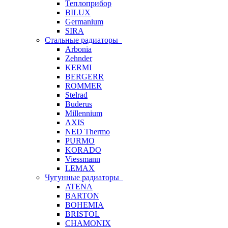
Теплоприбор
BILUX
Germanium
SIRA
Стальные радиаторы
Arbonia
Zehnder
KERMI
BERGERR
ROMMER
Stelrad
Buderus
Millennium
AXIS
NED Thermo
PURMO
KORADO
Viessmann
LEMAX
Чугунные радиаторы
ATENA
BARTON
BOHEMIA
BRISTOL
CHAMONIX