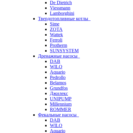
De Dietrich
Viessmann
Lamborghini
Твердотопливные котлы
Sime
ZOTA
Wattek
Ferroli
Protherm
SUNSYSTEM
Дренажные насосы
DAB
WILO
Aquario
Pedrollo
Belamos
Grundfos
Джилекс
UNIPUMP
Millennium
ROMMER
Фекальные насосы
DAB
WILO
Aquario