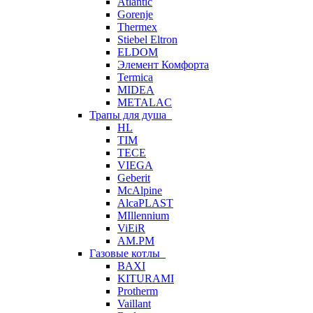
Atlantic
Gorenje
Thermex
Stiebel Eltron
ELDOM
Элемент Комфорта
Termica
MIDEA
METALAC
Трапы для душа
HL
TIM
TECE
VIEGA
Geberit
McAlpine
AlcaPLAST
MIllennium
ViEiR
AM.PM
Газовые котлы
BAXI
KITURAMI
Protherm
Vaillant