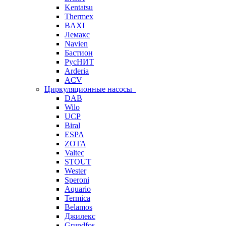
Kentatsu
Thermex
BAXI
Лемакс
Navien
Бастион
РусНИТ
Arderia
ACV
Циркуляционные насосы
DAB
Wilo
UCP
Biral
ESPA
ZOTA
Valtec
STOUT
Wester
Speroni
Aquario
Termica
Belamos
Джилекс
Grundfos