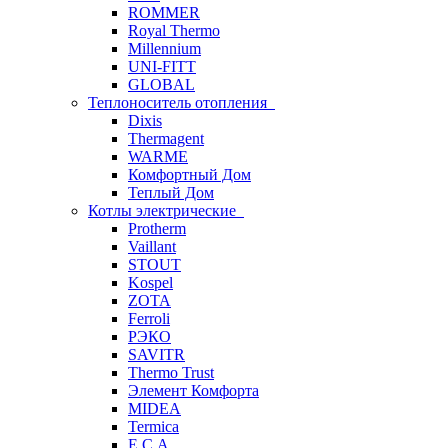
ROMMER
Royal Thermo
Millennium
UNI-FITT
GLOBAL
Теплоноситель отопления
Dixis
Thermagent
WARME
Комфортный Дом
Теплый Дом
Котлы электрические
Protherm
Vaillant
STOUT
Kospel
ZOTA
Ferroli
РЭКО
SAVITR
Thermo Trust
Элемент Комфорта
MIDEA
Termica
E.C.A