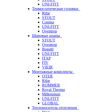
UNI-FITT
Термостатические головки
Rifar
STOUT
Comisa
UNI-FITT
Oventrop
Шаровые краны
STOUT
Oventrop
Bugatti
UNI-FITT
ITAP
FIV
VIEIR
Монтажные комплекты
OTER
Rifar
ROMMER
Royal Thermo
Millennium
UNI-FITT
GLOBAL
Теплоноситель отопления