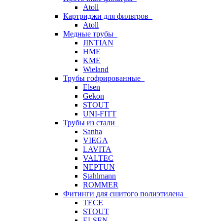
Atoll
Картриджи для фильтров
Atoll
Медные трубы
JINTIAN
HME
KME
Wieland
Трубы гофрированные
Elsen
Gekon
STOUT
UNI-FITT
Трубы из стали
Sanha
VIEGA
LAVITA
VALTEC
NEPTUN
Stahlmann
ROMMER
Фитинги для сшитого полиэтилена
TECE
STOUT
ELSEN