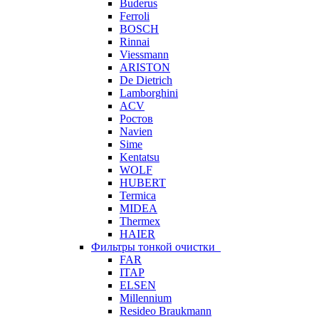
Buderus
Ferroli
BOSCH
Rinnai
Viessmann
ARISTON
De Dietrich
Lamborghini
ACV
Ростов
Navien
Sime
Kentatsu
WOLF
HUBERT
Termica
MIDEA
Thermex
HAIER
Фильтры тонкой очистки
FAR
ITAP
ELSEN
Millennium
Resideo Braukmann