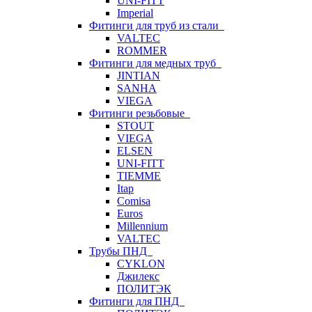
UNI-FITT
Imperial
Фитинги для труб из стали
VALTEC
ROMMER
Фитинги для медных труб
JINTIAN
SANHA
VIEGA
Фитинги резьбовые
STOUT
VIEGA
ELSEN
UNI-FITT
TIEMME
Itap
Comisa
Euros
Millennium
VALTEC
Трубы ПНД
CYKLON
Джилекс
ПОЛИТЭК
Фитинги для ПНД