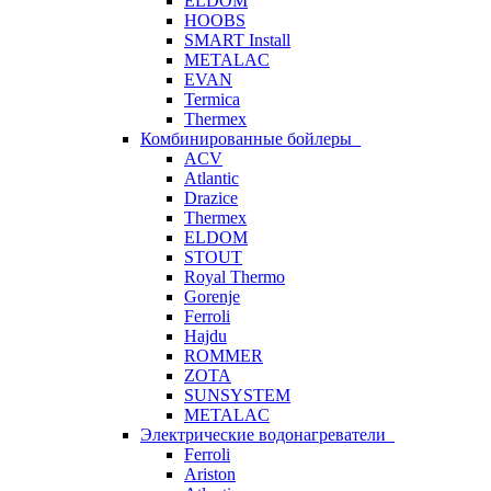
ELDOM
HOOBS
SMART Install
METALAC
EVAN
Termica
Thermex
Комбинированные бойлеры
ACV
Atlantic
Drazice
Thermex
ELDOM
STOUT
Royal Thermo
Gorenje
Ferroli
Hajdu
ROMMER
ZOTA
SUNSYSTEM
METALAC
Электрические водонагреватели
Ferroli
Ariston