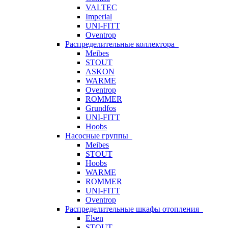
VALTEC
Imperial
UNI-FITT
Oventrop
Распределительные коллектора
Meibes
STOUT
ASKON
WARME
Oventrop
ROMMER
Grundfos
UNI-FITT
Hoobs
Насосные группы
Meibes
STOUT
Hoobs
WARME
ROMMER
UNI-FITT
Oventrop
Распределительные шкафы отопления
Elsen
STOUT