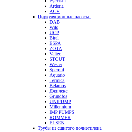
РусНИТ
Arderia
ACV
Циркуляционные насосы
DAB
Wilo
UCP
Biral
ESPA
ZOTA
Valtec
STOUT
Wester
Speroni
Aquario
Termica
Belamos
Джилекс
Grundfos
UNIPUMP
Millennium
IMP PUMPS
ROMMER
ELSEN
Трубы из сшитого полиэтилена