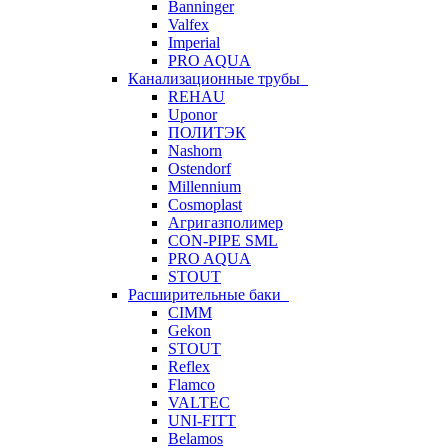
Banninger
Valfex
Imperial
PRO AQUA
Канализационные трубы
REHAU
Uponor
ПОЛИТЭК
Nashorn
Ostendorf
Millennium
Cosmoplast
Агригазполимер
CON-PIPE SML
PRO AQUA
STOUT
Расширительные баки
CIMM
Gekon
STOUT
Reflex
Flamco
VALTEC
UNI-FITT
Belamos