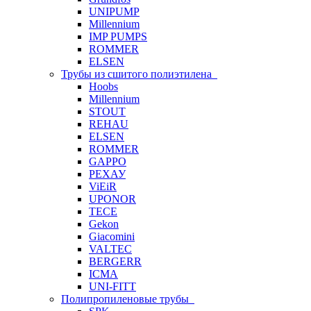
UNIPUMP
Millennium
IMP PUMPS
ROMMER
ELSEN
Трубы из сшитого полиэтилена
Hoobs
Millennium
STOUT
REHAU
ELSEN
ROMMER
GAPPO
РЕХАУ
ViEiR
UPONOR
TECE
Gekon
Giacomini
VALTEC
BERGERR
ICMA
UNI-FITT
Полипропиленовые трубы