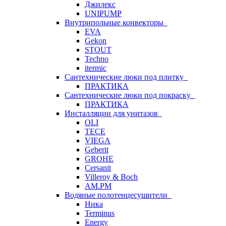
Джилекс
UNIPUMP
Внутрипольные конвекторы
EVA
Gekon
STOUT
Techno
itermic
Сантехнические люки под плитку
ПРАКТИКА
Сантехнические люки под покраску
ПРАКТИКА
Инсталляции для унитазов
OLI
TECE
VIEGA
Geberit
GROHE
Cersanit
Villeroy & Boch
AM.PM
Водяные полотенцесушители
Ника
Terminus
Energy