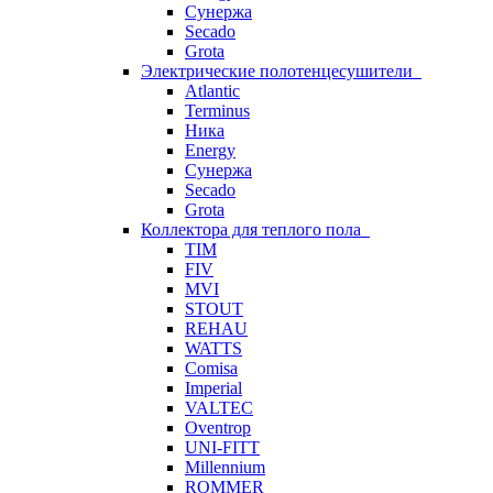
Сунержа
Secado
Grota
Электрические полотенцесушители
Atlantic
Terminus
Ника
Energy
Сунержа
Secado
Grota
Коллектора для теплого пола
TIM
FIV
MVI
STOUT
REHAU
WATTS
Comisa
Imperial
VALTEC
Oventrop
UNI-FITT
Millennium
ROMMER