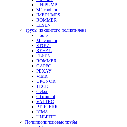
UNIPUMP
Millennium
IMP PUMPS
ROMMER
ELSEN
Трубы из сшитого полиэтилена
Hoobs
Millennium
STOUT
REHAU
ELSEN
ROMMER
GAPPO
РЕХАУ
ViEiR
UPONOR
TECE
Gekon
Giacomini
VALTEC
BERGERR
ICMA
UNI-FITT
Полипропиленовые трубы