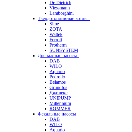
De Dietrich
Viessmann
Lamborghini
Твердотопливные котлы
Sime
ZOTA
Wattek
Ferroli
Protherm
SUNSYSTEM
Дренажные насосы
DAB
WILO
Aquario
Pedrollo
Belamos
Grundfos
Джилекс
UNIPUMP
Millennium
ROMMER
Фекальные насосы
DAB
WILO
Aquario