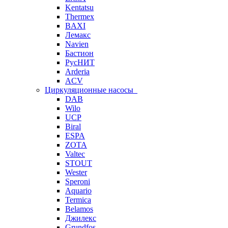
Kentatsu
Thermex
BAXI
Лемакс
Navien
Бастион
РусНИТ
Arderia
ACV
Циркуляционные насосы
DAB
Wilo
UCP
Biral
ESPA
ZOTA
Valtec
STOUT
Wester
Speroni
Aquario
Termica
Belamos
Джилекс
Grundfos