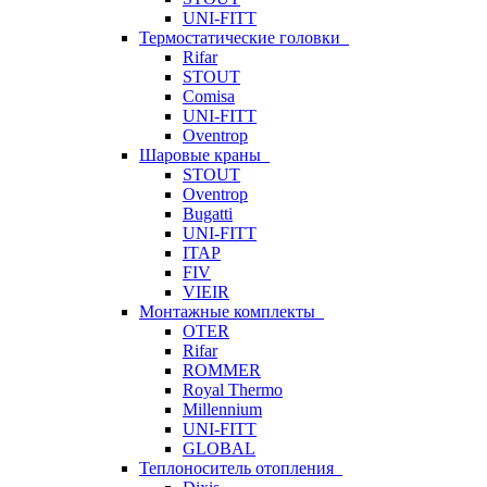
UNI-FITT
Термостатические головки
Rifar
STOUT
Comisa
UNI-FITT
Oventrop
Шаровые краны
STOUT
Oventrop
Bugatti
UNI-FITT
ITAP
FIV
VIEIR
Монтажные комплекты
OTER
Rifar
ROMMER
Royal Thermo
Millennium
UNI-FITT
GLOBAL
Теплоноситель отопления