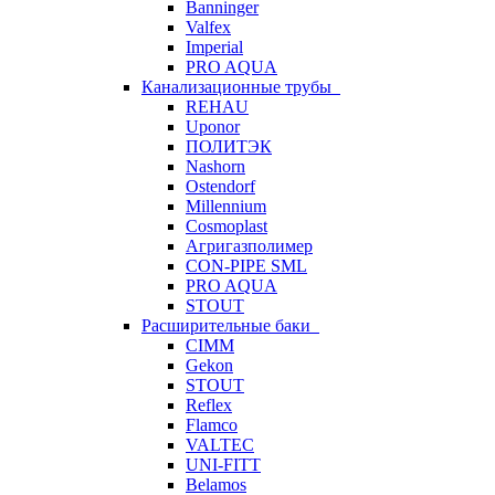
Banninger
Valfex
Imperial
PRO AQUA
Канализационные трубы
REHAU
Uponor
ПОЛИТЭК
Nashorn
Ostendorf
Millennium
Cosmoplast
Агригазполимер
CON-PIPE SML
PRO AQUA
STOUT
Расширительные баки
CIMM
Gekon
STOUT
Reflex
Flamco
VALTEC
UNI-FITT
Belamos