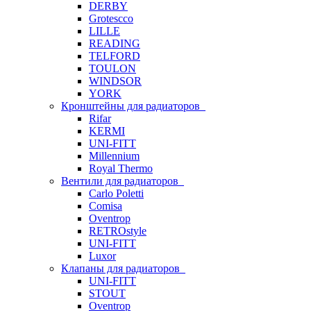
DERBY
Grotescco
LILLE
READING
TELFORD
TOULON
WINDSOR
YORK
Кронштейны для радиаторов
Rifar
KERMI
UNI-FITT
Millennium
Royal Thermo
Вентили для радиаторов
Carlo Poletti
Comisa
Oventrop
RETROstyle
UNI-FITT
Luxor
Клапаны для радиаторов
UNI-FITT
STOUT
Oventrop