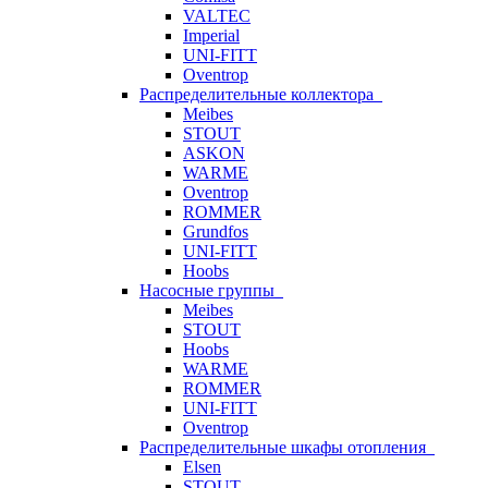
VALTEC
Imperial
UNI-FITT
Oventrop
Распределительные коллектора
Meibes
STOUT
ASKON
WARME
Oventrop
ROMMER
Grundfos
UNI-FITT
Hoobs
Насосные группы
Meibes
STOUT
Hoobs
WARME
ROMMER
UNI-FITT
Oventrop
Распределительные шкафы отопления
Elsen
STOUT