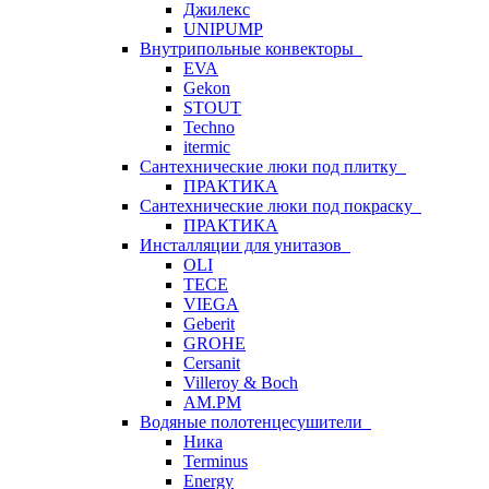
Джилекс
UNIPUMP
Внутрипольные конвекторы
EVA
Gekon
STOUT
Techno
itermic
Сантехнические люки под плитку
ПРАКТИКА
Сантехнические люки под покраску
ПРАКТИКА
Инсталляции для унитазов
OLI
TECE
VIEGA
Geberit
GROHE
Cersanit
Villeroy & Boch
AM.PM
Водяные полотенцесушители
Ника
Terminus
Energy