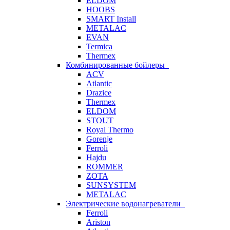
ELDOM
HOOBS
SMART Install
METALAC
EVAN
Termica
Thermex
Комбинированные бойлеры
ACV
Atlantic
Drazice
Thermex
ELDOM
STOUT
Royal Thermo
Gorenje
Ferroli
Hajdu
ROMMER
ZOTA
SUNSYSTEM
METALAC
Электрические водонагреватели
Ferroli
Ariston