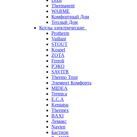
Dixis
Thermagent
WARME
Комфортный Дом
Теплый Дом
Котлы электрические
Protherm
Vaillant
STOUT
Kospel
ZOTA
Ferroli
РЭКО
SAVITR
Thermo Trust
Элемент Комфорта
MIDEA
Termica
E.C.A
Kentatsu
Thermex
BAXI
Лемакс
Navien
Бастион