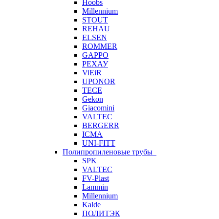
Hoobs
Millennium
STOUT
REHAU
ELSEN
ROMMER
GAPPO
РЕХАУ
ViEiR
UPONOR
TECE
Gekon
Giacomini
VALTEC
BERGERR
ICMA
UNI-FITT
Полипропиленовые трубы
SPK
VALTEC
FV-Plast
Lammin
Millennium
Kalde
ПОЛИТЭК