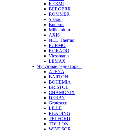
KERMI
BERGERR
ROMMER
Stelrad
Buderus
Millennium
AXIS
NED Thermo
PURMO
KORADO
Viessmann
LEMAX
Чугунные радиаторы
ATENA
BARTON
BOHEMIA
BRISTOL
CHAMONIX
DERBY
Grotescco
LILLE
READING
TELFORD
TOULON
WINDSOR