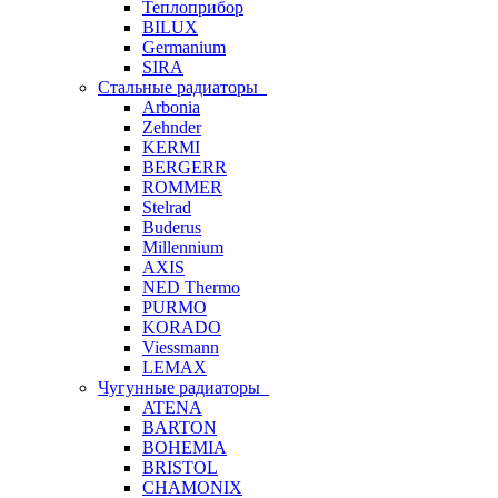
Теплоприбор
BILUX
Germanium
SIRA
Стальные радиаторы
Arbonia
Zehnder
KERMI
BERGERR
ROMMER
Stelrad
Buderus
Millennium
AXIS
NED Thermo
PURMO
KORADO
Viessmann
LEMAX
Чугунные радиаторы
ATENA
BARTON
BOHEMIA
BRISTOL
CHAMONIX