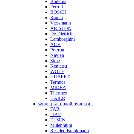
Buderus
Ferroli
BOSCH
Rinnai
Viessmann
ARISTON
De Dietrich
Lamborghini
ACV
Ростов
Navien
Sime
Kentatsu
WOLF
HUBERT
Termica
MIDEA
Thermex
HAIER
Фильтры тонкой очистки
FAR
ITAP
ELSEN
Millennium
Resideo Braukmann