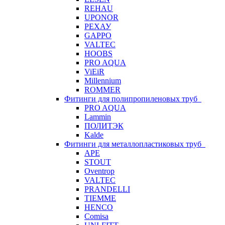
REHAU
UPONOR
РЕХАУ
GAPPO
VALTEC
HOOBS
PRO AQUA
ViEiR
Millennium
ROMMER
Фитинги для полипропиленовых труб
PRO AQUA
Lammin
ПОЛИТЭК
Kalde
Фитинги для металлопластиковых труб
APE
STOUT
Oventrop
VALTEC
PRANDELLI
TIEMME
HENCO
Comisa