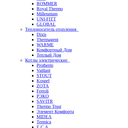
ROMMER
Royal Thermo
Millennium
UNI-FITT
GLOBAL
Теплоноситель отопления
Dixis
Thermagent
WARME
Комфортный Дом
Теплый Дом
Котлы электрические
Protherm
Vaillant
STOUT
Kospel
ZOTA
Ferroli
РЭКО
SAVITR
Thermo Trust
Элемент Комфорта
MIDEA
Termica
E.C.A