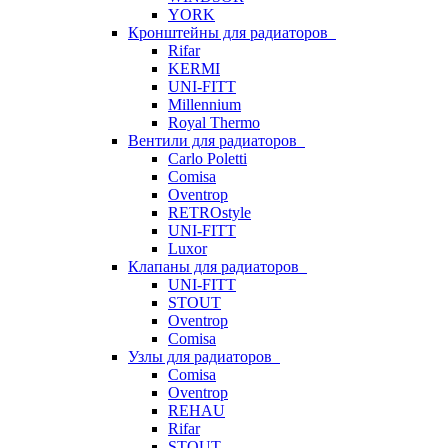
YORK
Кронштейны для радиаторов
Rifar
KERMI
UNI-FITT
Millennium
Royal Thermo
Вентили для радиаторов
Carlo Poletti
Comisa
Oventrop
RETROstyle
UNI-FITT
Luxor
Клапаны для радиаторов
UNI-FITT
STOUT
Oventrop
Comisa
Узлы для радиаторов
Comisa
Oventrop
REHAU
Rifar
STOUT