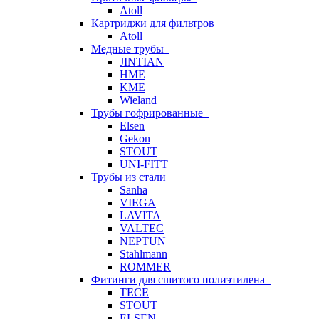
Atoll
Картриджи для фильтров
Atoll
Медные трубы
JINTIAN
HME
KME
Wieland
Трубы гофрированные
Elsen
Gekon
STOUT
UNI-FITT
Трубы из стали
Sanha
VIEGA
LAVITA
VALTEC
NEPTUN
Stahlmann
ROMMER
Фитинги для сшитого полиэтилена
TECE
STOUT
ELSEN