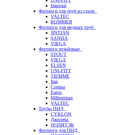
UNI-FITT
Imperial
Фитинги для труб из стали
VALTEC
ROMMER
Фитинги для медных труб
JINTIAN
SANHA
VIEGA
Фитинги резьбовые
STOUT
VIEGA
ELSEN
UNI-FITT
TIEMME
Itap
Comisa
Euros
Millennium
VALTEC
Трубы ПНД
CYKLON
Джилекс
ПОЛИТЭК
Фитинги для ПНД