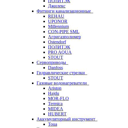
ПОЛИТЭК
Джилекс
Фитинги канализационные
REHAU
UPONOR
Millennium
CON-PIPE SML
Агригазполимер
Ostendorf
ПОЛИТЭК
PRO AQUA
STOUT
Сервоприводы
Danfoss
Гидравлические стрелки
STOUT
Газовые водонагреватели
Ariston
Hajdu
MOR-FLO
Termica
MIDEA
HUBERT
Аккумуляторный инструмент
Toua