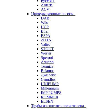
РусНИТ
Arderia
ACV
Циркуляционные насосы
DAB
Wilo
UCP
Biral
ESPA
ZOTA
Valtec
STOUT
Wester
Speroni
Aquario
Termica
Belamos
Джилекс
Grundfos
UNIPUMP
Millennium
IMP PUMPS
ROMMER
ELSEN
Трубы из сшитого полиэтилена