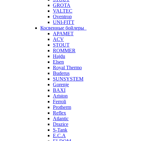
GROTA
VALTEC
Oventrop
UNI-FITT
Косвенные бойлеры
APAMET
ACV
STOUT
ROMMER
Hajdu
Elsen
Royal Thermo
Buderus
SUNSYSTEM
Gorenje
BAXI
Ariston
Ferroli
Protherm
Reflex
Atlantic
Drazice
S-Tank
E.C.A