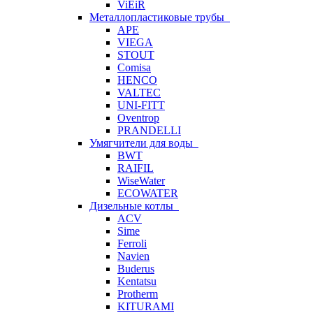
ViEiR
Металлопластиковые трубы
APE
VIEGA
STOUT
Comisa
HENCO
VALTEC
UNI-FITT
Oventrop
PRANDELLI
Умягчители для воды
BWT
RAIFIL
WiseWater
ECOWATER
Дизельные котлы
ACV
Sime
Ferroli
Navien
Buderus
Kentatsu
Protherm
KITURAMI