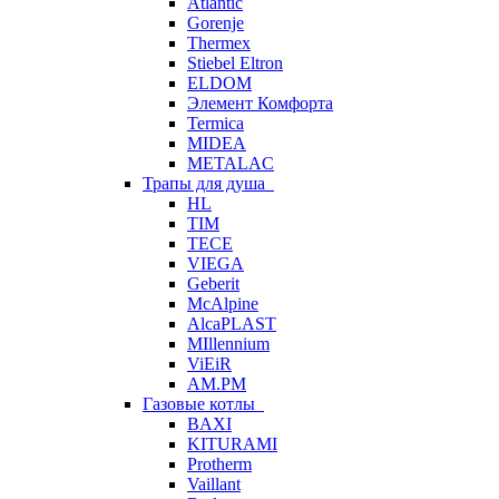
Atlantic
Gorenje
Thermex
Stiebel Eltron
ELDOM
Элемент Комфорта
Termica
MIDEA
METALAC
Трапы для душа
HL
TIM
TECE
VIEGA
Geberit
McAlpine
AlcaPLAST
MIllennium
ViEiR
AM.PM
Газовые котлы
BAXI
KITURAMI
Protherm
Vaillant