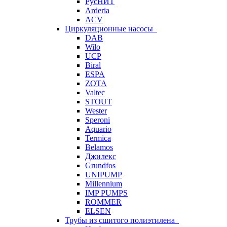
РусНИТ
Arderia
ACV
Циркуляционные насосы
DAB
Wilo
UCP
Biral
ESPA
ZOTA
Valtec
STOUT
Wester
Speroni
Aquario
Termica
Belamos
Джилекс
Grundfos
UNIPUMP
Millennium
IMP PUMPS
ROMMER
ELSEN
Трубы из сшитого полиэтилена