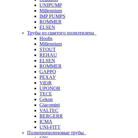
UNIPUMP
Millennium
IMP PUMPS
ROMMER
ELSEN
Трубы из сшитого полиэтилена
Hoobs
Millennium
STOUT
REHAU
ELSEN
ROMMER
GAPPO
РЕХАУ
ViEiR
UPONOR
TECE
Gekon
Giacomini
VALTEC
BERGERR
ICMA
UNI-FITT
Полипропиленовые трубы