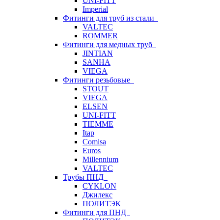
UNI-FITT
Imperial
Фитинги для труб из стали
VALTEC
ROMMER
Фитинги для медных труб
JINTIAN
SANHA
VIEGA
Фитинги резьбовые
STOUT
VIEGA
ELSEN
UNI-FITT
TIEMME
Itap
Comisa
Euros
Millennium
VALTEC
Трубы ПНД
CYKLON
Джилекс
ПОЛИТЭК
Фитинги для ПНД