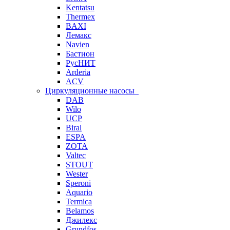
Kentatsu
Thermex
BAXI
Лемакс
Navien
Бастион
РусНИТ
Arderia
ACV
Циркуляционные насосы
DAB
Wilo
UCP
Biral
ESPA
ZOTA
Valtec
STOUT
Wester
Speroni
Aquario
Termica
Belamos
Джилекс
Grundfos