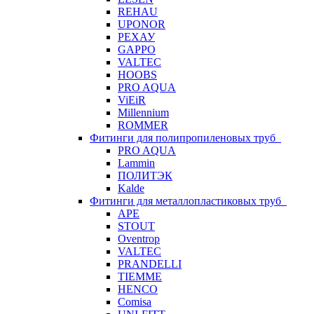
REHAU
UPONOR
РЕХАУ
GAPPO
VALTEC
HOOBS
PRO AQUA
ViEiR
Millennium
ROMMER
Фитинги для полипропиленовых труб
PRO AQUA
Lammin
ПОЛИТЭК
Kalde
Фитинги для металлопластиковых труб
APE
STOUT
Oventrop
VALTEC
PRANDELLI
TIEMME
HENCO
Comisa