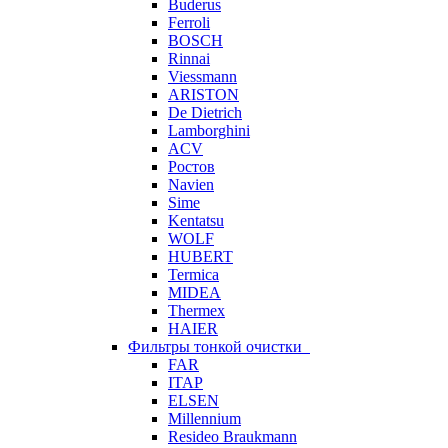
Buderus
Ferroli
BOSCH
Rinnai
Viessmann
ARISTON
De Dietrich
Lamborghini
ACV
Ростов
Navien
Sime
Kentatsu
WOLF
HUBERT
Termica
MIDEA
Thermex
HAIER
Фильтры тонкой очистки
FAR
ITAP
ELSEN
Millennium
Resideo Braukmann