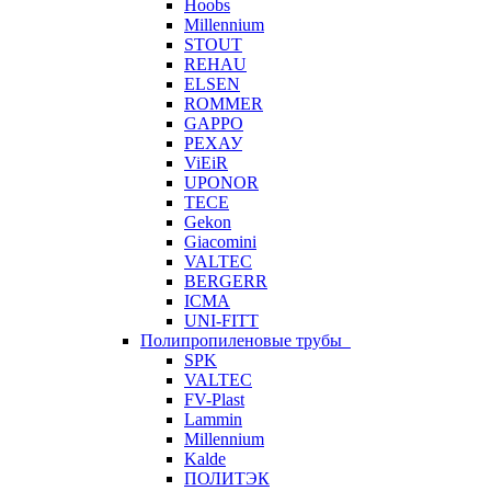
Hoobs
Millennium
STOUT
REHAU
ELSEN
ROMMER
GAPPO
РЕХАУ
ViEiR
UPONOR
TECE
Gekon
Giacomini
VALTEC
BERGERR
ICMA
UNI-FITT
Полипропиленовые трубы
SPK
VALTEC
FV-Plast
Lammin
Millennium
Kalde
ПОЛИТЭК