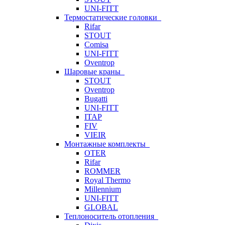
UNI-FITT
Термостатические головки
Rifar
STOUT
Comisa
UNI-FITT
Oventrop
Шаровые краны
STOUT
Oventrop
Bugatti
UNI-FITT
ITAP
FIV
VIEIR
Монтажные комплекты
OTER
Rifar
ROMMER
Royal Thermo
Millennium
UNI-FITT
GLOBAL
Теплоноситель отопления