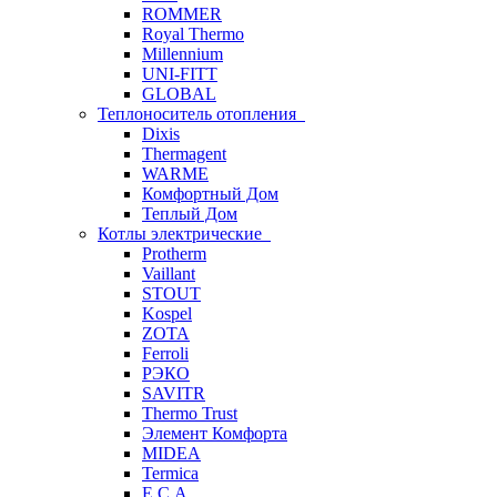
ROMMER
Royal Thermo
Millennium
UNI-FITT
GLOBAL
Теплоноситель отопления
Dixis
Thermagent
WARME
Комфортный Дом
Теплый Дом
Котлы электрические
Protherm
Vaillant
STOUT
Kospel
ZOTA
Ferroli
РЭКО
SAVITR
Thermo Trust
Элемент Комфорта
MIDEA
Termica
E.C.A