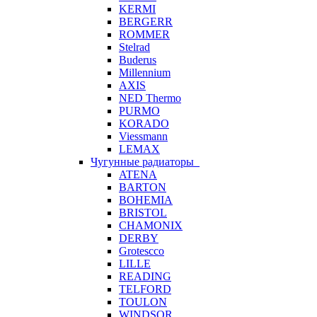
KERMI
BERGERR
ROMMER
Stelrad
Buderus
Millennium
AXIS
NED Thermo
PURMO
KORADO
Viessmann
LEMAX
Чугунные радиаторы
ATENA
BARTON
BOHEMIA
BRISTOL
CHAMONIX
DERBY
Grotescco
LILLE
READING
TELFORD
TOULON
WINDSOR