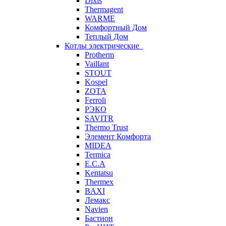
Dixis
Thermagent
WARME
Комфортный Дом
Теплый Дом
Котлы электрические
Protherm
Vaillant
STOUT
Kospel
ZOTA
Ferroli
РЭКО
SAVITR
Thermo Trust
Элемент Комфорта
MIDEA
Termica
E.C.A
Kentatsu
Thermex
BAXI
Лемакс
Navien
Бастион