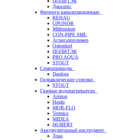
ПОЛИТЭК
Джилекс
Фитинги канализационные
REHAU
UPONOR
Millennium
CON-PIPE SML
Агригазполимер
Ostendorf
ПОЛИТЭК
PRO AQUA
STOUT
Сервоприводы
Danfoss
Гидравлические стрелки
STOUT
Газовые водонагреватели
Ariston
Hajdu
MOR-FLO
Termica
MIDEA
HUBERT
Аккумуляторный инструмент
Toua