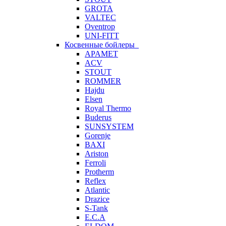
GROTA
VALTEC
Oventrop
UNI-FITT
Косвенные бойлеры
APAMET
ACV
STOUT
ROMMER
Hajdu
Elsen
Royal Thermo
Buderus
SUNSYSTEM
Gorenje
BAXI
Ariston
Ferroli
Protherm
Reflex
Atlantic
Drazice
S-Tank
E.C.A