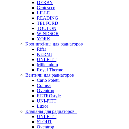
DERBY
Grotescco
LILLE
READING
TELFORD
TOULON
WINDSOR
YORK
Кронштейны для радиаторов
Rifar
KERMI
UNI-FITT
Millennium
Royal Thermo
Вентили для радиаторов
Carlo Poletti
Comisa
Oventrop
RETROstyle
UNI-FITT
Luxor
Клапаны для радиаторов
UNI-FITT
STOUT
Oventrop