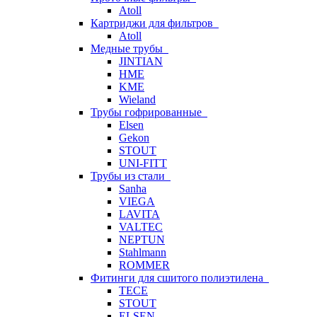
Atoll
Картриджи для фильтров
Atoll
Медные трубы
JINTIAN
HME
KME
Wieland
Трубы гофрированные
Elsen
Gekon
STOUT
UNI-FITT
Трубы из стали
Sanha
VIEGA
LAVITA
VALTEC
NEPTUN
Stahlmann
ROMMER
Фитинги для сшитого полиэтилена
TECE
STOUT
ELSEN