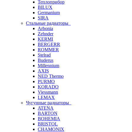
Теплоприбор
BILUX
Germanium
SIRA
Стальные радиаторы
Arbonia
Zehnder
KERMI
BERGERR
ROMMER
Stelrad
Buderus
Millennium
AXIS
NED Thermo
PURMO
KORADO
Viessmann
LEMAX
Чугунные радиаторы
ATENA
BARTON
BOHEMIA
BRISTOL
CHAMONIX