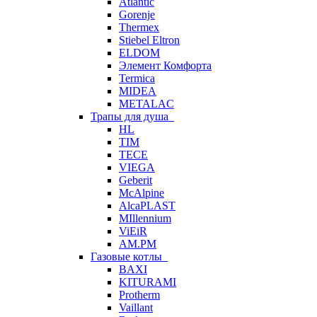
Atlantic
Gorenje
Thermex
Stiebel Eltron
ELDOM
Элемент Комфорта
Termica
MIDEA
METALAC
Трапы для душа
HL
TIM
TECE
VIEGA
Geberit
McAlpine
AlcaPLAST
MIllennium
ViEiR
AM.PM
Газовые котлы
BAXI
KITURAMI
Protherm
Vaillant