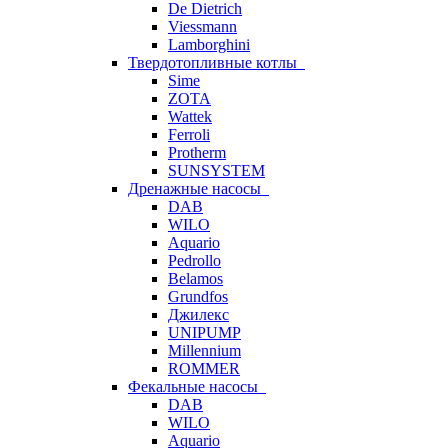
De Dietrich
Viessmann
Lamborghini
Твердотопливные котлы
Sime
ZOTA
Wattek
Ferroli
Protherm
SUNSYSTEM
Дренажные насосы
DAB
WILO
Aquario
Pedrollo
Belamos
Grundfos
Джилекс
UNIPUMP
Millennium
ROMMER
Фекальные насосы
DAB
WILO
Aquario