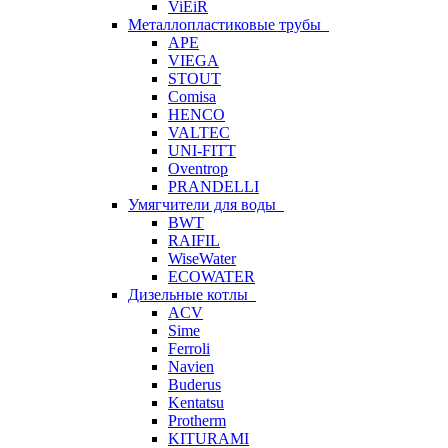
ViEiR
Металлопластиковые трубы
APE
VIEGA
STOUT
Comisa
HENCO
VALTEC
UNI-FITT
Oventrop
PRANDELLI
Умягчители для воды
BWT
RAIFIL
WiseWater
ECOWATER
Дизельные котлы
ACV
Sime
Ferroli
Navien
Buderus
Kentatsu
Protherm
KITURAMI