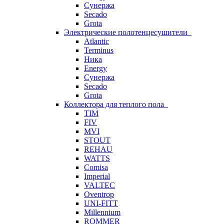
Сунержа
Secado
Grota
Электрические полотенцесушители
Atlantic
Terminus
Ника
Energy
Сунержа
Secado
Grota
Коллектора для теплого пола
TIM
FIV
MVI
STOUT
REHAU
WATTS
Comisa
Imperial
VALTEC
Oventrop
UNI-FITT
Millennium
ROMMER