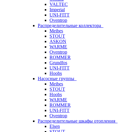
VALTEC
Imperial
UNI-FITT
Oventrop
Распределительные коллектора
Meibes
STOUT
ASKON
WARME
Oventrop
ROMMER
Grundfos
UNI-FITT
Hoobs
Насосные группы
Meibes
STOUT
Hoobs
WARME
ROMMER
UNI-FITT
Oventrop
Распределительные шкафы отопления
Elsen
STOUT