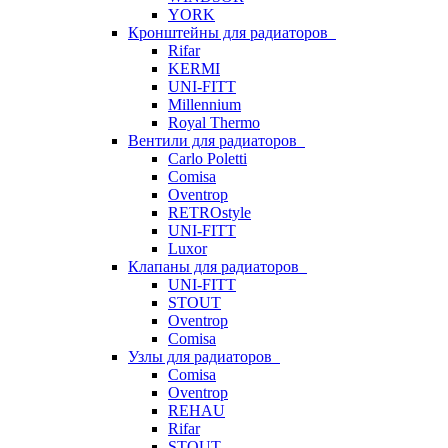
YORK
Кронштейны для радиаторов
Rifar
KERMI
UNI-FITT
Millennium
Royal Thermo
Вентили для радиаторов
Carlo Poletti
Comisa
Oventrop
RETROstyle
UNI-FITT
Luxor
Клапаны для радиаторов
UNI-FITT
STOUT
Oventrop
Comisa
Узлы для радиаторов
Comisa
Oventrop
REHAU
Rifar
STOUT