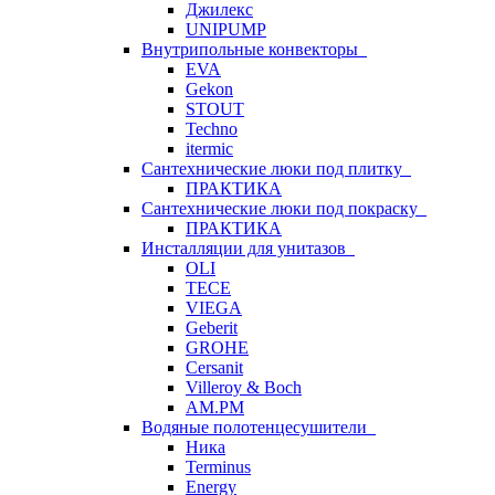
Джилекс
UNIPUMP
Внутрипольные конвекторы
EVA
Gekon
STOUT
Techno
itermic
Сантехнические люки под плитку
ПРАКТИКА
Сантехнические люки под покраску
ПРАКТИКА
Инсталляции для унитазов
OLI
TECE
VIEGA
Geberit
GROHE
Cersanit
Villeroy & Boch
AM.PM
Водяные полотенцесушители
Ника
Terminus
Energy