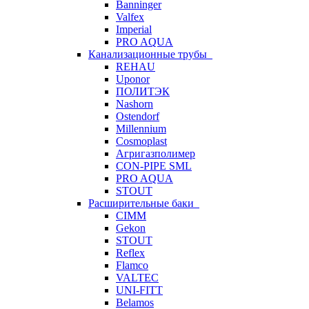
Banninger
Valfex
Imperial
PRO AQUA
Канализационные трубы
REHAU
Uponor
ПОЛИТЭК
Nashorn
Ostendorf
Millennium
Cosmoplast
Агригазполимер
CON-PIPE SML
PRO AQUA
STOUT
Расширительные баки
CIMM
Gekon
STOUT
Reflex
Flamco
VALTEC
UNI-FITT
Belamos