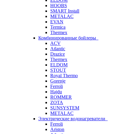
ELDOM
HOOBS
SMART Install
METALAC
EVAN
Termica
Thermex
Комбинированные бойлеры
ACV
Atlantic
Drazice
Thermex
ELDOM
STOUT
Royal Thermo
Gorenje
Ferroli
Hajdu
ROMMER
ZOTA
SUNSYSTEM
METALAC
Электрические водонагреватели
Ferroli
Ariston