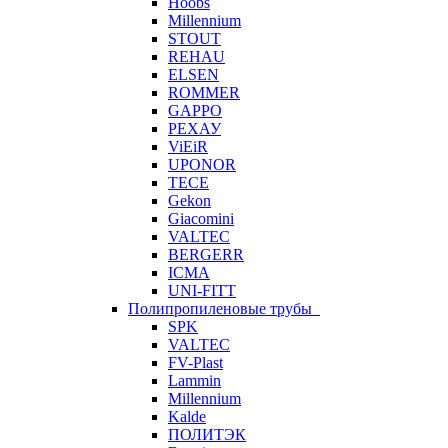
Hoobs
Millennium
STOUT
REHAU
ELSEN
ROMMER
GAPPO
РЕХАУ
ViEiR
UPONOR
TECE
Gekon
Giacomini
VALTEC
BERGERR
ICMA
UNI-FITT
Полипропиленовые трубы
SPK
VALTEC
FV-Plast
Lammin
Millennium
Kalde
ПОЛИТЭК