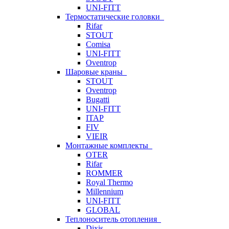
UNI-FITT
Термостатические головки
Rifar
STOUT
Comisa
UNI-FITT
Oventrop
Шаровые краны
STOUT
Oventrop
Bugatti
UNI-FITT
ITAP
FIV
VIEIR
Монтажные комплекты
OTER
Rifar
ROMMER
Royal Thermo
Millennium
UNI-FITT
GLOBAL
Теплоноситель отопления
Dixis