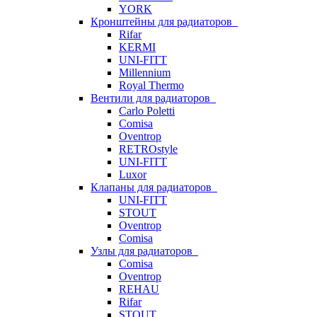
YORK
Кронштейны для радиаторов
Rifar
KERMI
UNI-FITT
Millennium
Royal Thermo
Вентили для радиаторов
Carlo Poletti
Comisa
Oventrop
RETROstyle
UNI-FITT
Luxor
Клапаны для радиаторов
UNI-FITT
STOUT
Oventrop
Comisa
Узлы для радиаторов
Comisa
Oventrop
REHAU
Rifar
STOUT