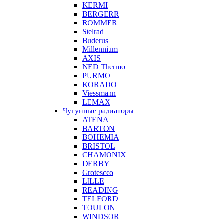
KERMI
BERGERR
ROMMER
Stelrad
Buderus
Millennium
AXIS
NED Thermo
PURMO
KORADO
Viessmann
LEMAX
Чугунные радиаторы
ATENA
BARTON
BOHEMIA
BRISTOL
CHAMONIX
DERBY
Grotescco
LILLE
READING
TELFORD
TOULON
WINDSOR