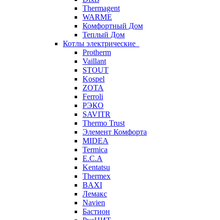
Thermagent
WARME
Комфортный Дом
Теплый Дом
Котлы электрические
Protherm
Vaillant
STOUT
Kospel
ZOTA
Ferroli
РЭКО
SAVITR
Thermo Trust
Элемент Комфорта
MIDEA
Termica
E.C.A
Kentatsu
Thermex
BAXI
Лемакс
Navien
Бастион