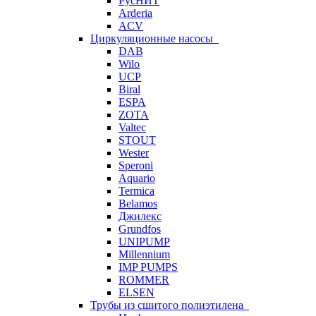
РусНИТ
Arderia
ACV
Циркуляционные насосы
DAB
Wilo
UCP
Biral
ESPA
ZOTA
Valtec
STOUT
Wester
Speroni
Aquario
Termica
Belamos
Джилекс
Grundfos
UNIPUMP
Millennium
IMP PUMPS
ROMMER
ELSEN
Трубы из сшитого полиэтилена