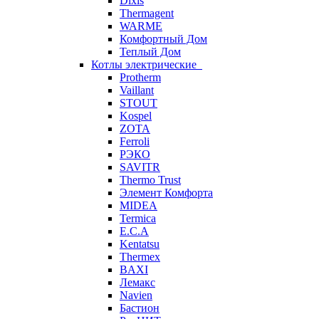
Dixis
Thermagent
WARME
Комфортный Дом
Теплый Дом
Котлы электрические
Protherm
Vaillant
STOUT
Kospel
ZOTA
Ferroli
РЭКО
SAVITR
Thermo Trust
Элемент Комфорта
MIDEA
Termica
E.C.A
Kentatsu
Thermex
BAXI
Лемакс
Navien
Бастион