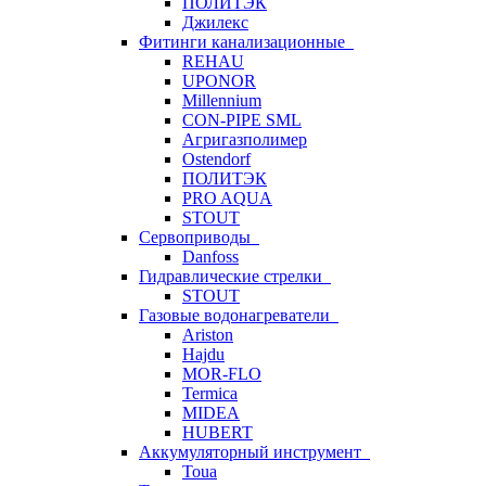
ПОЛИТЭК
Джилекс
Фитинги канализационные
REHAU
UPONOR
Millennium
CON-PIPE SML
Агригазполимер
Ostendorf
ПОЛИТЭК
PRO AQUA
STOUT
Сервоприводы
Danfoss
Гидравлические стрелки
STOUT
Газовые водонагреватели
Ariston
Hajdu
MOR-FLO
Termica
MIDEA
HUBERT
Аккумуляторный инструмент
Toua