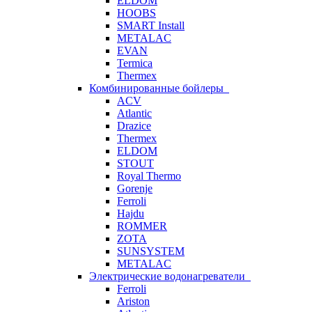
ELDOM
HOOBS
SMART Install
METALAC
EVAN
Termica
Thermex
Комбинированные бойлеры
ACV
Atlantic
Drazice
Thermex
ELDOM
STOUT
Royal Thermo
Gorenje
Ferroli
Hajdu
ROMMER
ZOTA
SUNSYSTEM
METALAC
Электрические водонагреватели
Ferroli
Ariston