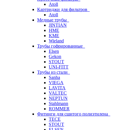
Atoll
Картриджи для фильтров
Atoll
Медные трубы
JINTIAN
HME
KME
Wieland
Трубы гофрированные
Elsen
Gekon
STOUT
UNI-FITT
Трубы из стали
Sanha
VIEGA
LAVITA
VALTEC
NEPTUN
Stahlmann
ROMMER
Фитинги для сшитого полиэтилена
TECE
STOUT
ELSEN