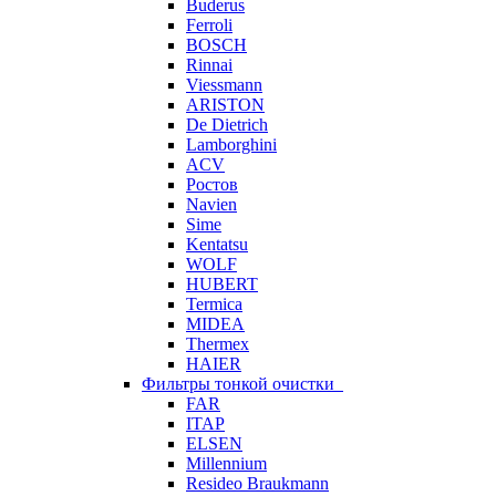
Buderus
Ferroli
BOSCH
Rinnai
Viessmann
ARISTON
De Dietrich
Lamborghini
ACV
Ростов
Navien
Sime
Kentatsu
WOLF
HUBERT
Termica
MIDEA
Thermex
HAIER
Фильтры тонкой очистки
FAR
ITAP
ELSEN
Millennium
Resideo Braukmann