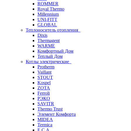
ROMMER
Royal Thermo
Millennium
UNI-FITT
GLOBAL
Теплоноситель отопления
Dixis
Thermagent
WARME
Комфортный Дом
Теплый Дом
Котлы электрические
Protherm
Vaillant
STOUT
Kospel
ZOTA
Ferroli
РЭКО
SAVITR
Thermo Trust
Элемент Комфорта
MIDEA
Termica
E.C.A