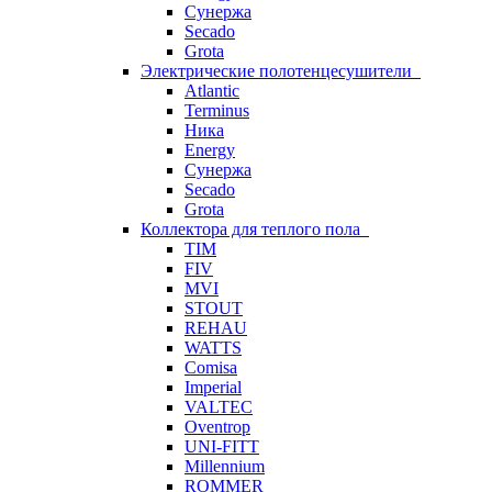
Сунержа
Secado
Grota
Электрические полотенцесушители
Atlantic
Terminus
Ника
Energy
Сунержа
Secado
Grota
Коллектора для теплого пола
TIM
FIV
MVI
STOUT
REHAU
WATTS
Comisa
Imperial
VALTEC
Oventrop
UNI-FITT
Millennium
ROMMER