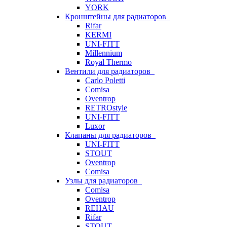
YORK
Кронштейны для радиаторов
Rifar
KERMI
UNI-FITT
Millennium
Royal Thermo
Вентили для радиаторов
Carlo Poletti
Comisa
Oventrop
RETROstyle
UNI-FITT
Luxor
Клапаны для радиаторов
UNI-FITT
STOUT
Oventrop
Comisa
Узлы для радиаторов
Comisa
Oventrop
REHAU
Rifar
STOUT