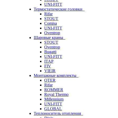
UNI-FITT
Термостатические головки
Rifar
STOUT
Comisa
UNI-FITT
Oventrop
Шаровые краны
STOUT
Oventrop
Bugatti
UNI-FITT
ITAP
FIV
VIEIR
Монтажные комплекты
OTER
Rifar
ROMMER
Royal Thermo
Millennium
UNI-FITT
GLOBAL
Теплоноситель отопления