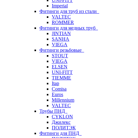
UNI-FITT
Imperial
Фитинги для труб из стали
VALTEC
ROMMER
Фитинги для медных труб
JINTIAN
SANHA
VIEGA
Фитинги резьбовые
STOUT
VIEGA
ELSEN
UNI-FITT
TIEMME
Itap
Comisa
Euros
Millennium
VALTEC
Трубы ПНД
CYKLON
Джилекс
ПОЛИТЭК
Фитинги для ПНД