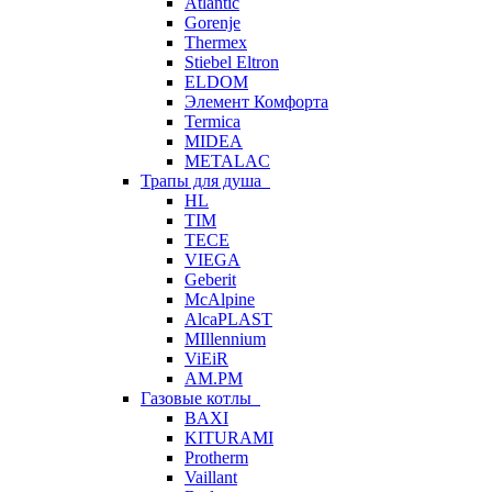
Atlantic
Gorenje
Thermex
Stiebel Eltron
ELDOM
Элемент Комфорта
Termica
MIDEA
METALAC
Трапы для душа
HL
TIM
TECE
VIEGA
Geberit
McAlpine
AlcaPLAST
MIllennium
ViEiR
AM.PM
Газовые котлы
BAXI
KITURAMI
Protherm
Vaillant