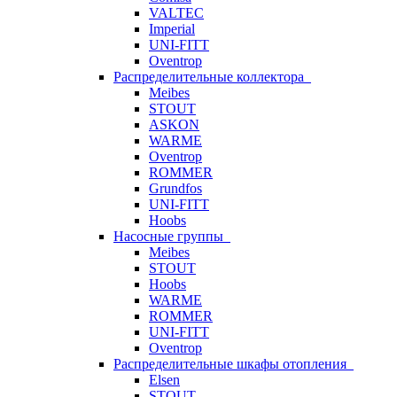
VALTEC
Imperial
UNI-FITT
Oventrop
Распределительные коллектора
Meibes
STOUT
ASKON
WARME
Oventrop
ROMMER
Grundfos
UNI-FITT
Hoobs
Насосные группы
Meibes
STOUT
Hoobs
WARME
ROMMER
UNI-FITT
Oventrop
Распределительные шкафы отопления
Elsen
STOUT