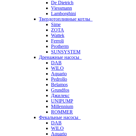
De Dietrich
Viessmann
Lamborghini
Твердотопливные котлы
Sime
ZOTA
Wattek
Ferroli
Protherm
SUNSYSTEM
Дренажные насосы
DAB
WILO
Aquario
Pedrollo
Belamos
Grundfos
Джилекс
UNIPUMP
Millennium
ROMMER
Фекальные насосы
DAB
WILO
Aquario