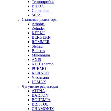
Теплоприбор
BILUX
Germanium
SIRA
Стальные радиаторы
Arbonia
Zehnder
KERMI
BERGERR
ROMMER
Stelrad
Buderus
Millennium
AXIS
NED Thermo
PURMO
KORADO
Viessmann
LEMAX
Чугунные радиаторы
ATENA
BARTON
BOHEMIA
BRISTOL
CHAMONIX