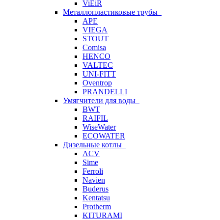
ViEiR
Металлопластиковые трубы
APE
VIEGA
STOUT
Comisa
HENCO
VALTEC
UNI-FITT
Oventrop
PRANDELLI
Умягчители для воды
BWT
RAIFIL
WiseWater
ECOWATER
Дизельные котлы
ACV
Sime
Ferroli
Navien
Buderus
Kentatsu
Protherm
KITURAMI