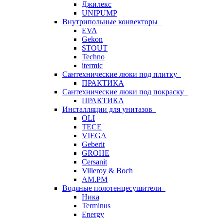
Джилекс
UNIPUMP
Внутрипольные конвекторы
EVA
Gekon
STOUT
Techno
itermic
Сантехнические люки под плитку
ПРАКТИКА
Сантехнические люки под покраску
ПРАКТИКА
Инсталляции для унитазов
OLI
TECE
VIEGA
Geberit
GROHE
Cersanit
Villeroy & Boch
AM.PM
Водяные полотенцесушители
Ника
Terminus
Energy