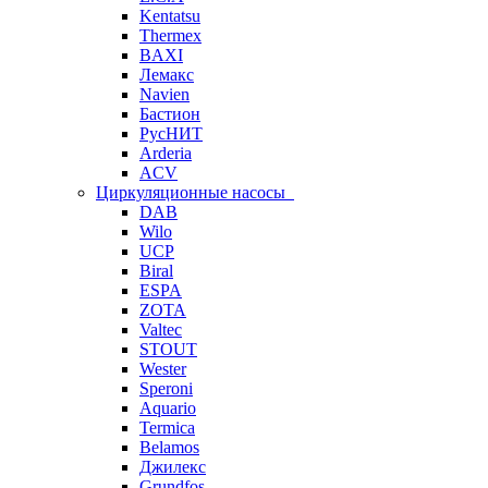
Kentatsu
Thermex
BAXI
Лемакс
Navien
Бастион
РусНИТ
Arderia
ACV
Циркуляционные насосы
DAB
Wilo
UCP
Biral
ESPA
ZOTA
Valtec
STOUT
Wester
Speroni
Aquario
Termica
Belamos
Джилекс
Grundfos