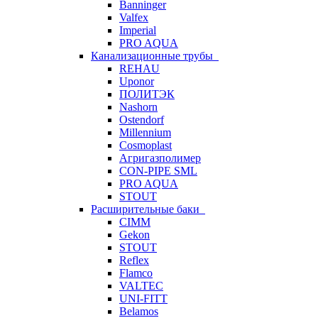
Banninger
Valfex
Imperial
PRO AQUA
Канализационные трубы
REHAU
Uponor
ПОЛИТЭК
Nashorn
Ostendorf
Millennium
Cosmoplast
Агригазполимер
CON-PIPE SML
PRO AQUA
STOUT
Расширительные баки
CIMM
Gekon
STOUT
Reflex
Flamco
VALTEC
UNI-FITT
Belamos