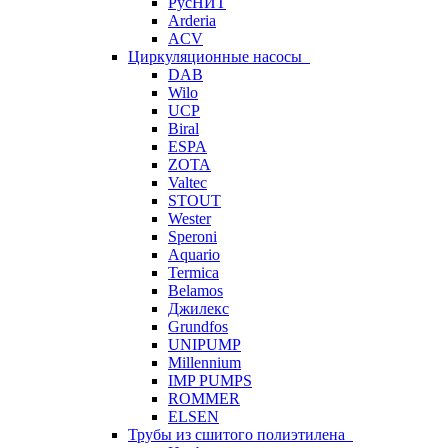
РусНИТ
Arderia
ACV
Циркуляционные насосы
DAB
Wilo
UCP
Biral
ESPA
ZOTA
Valtec
STOUT
Wester
Speroni
Aquario
Termica
Belamos
Джилекс
Grundfos
UNIPUMP
Millennium
IMP PUMPS
ROMMER
ELSEN
Трубы из сшитого полиэтилена