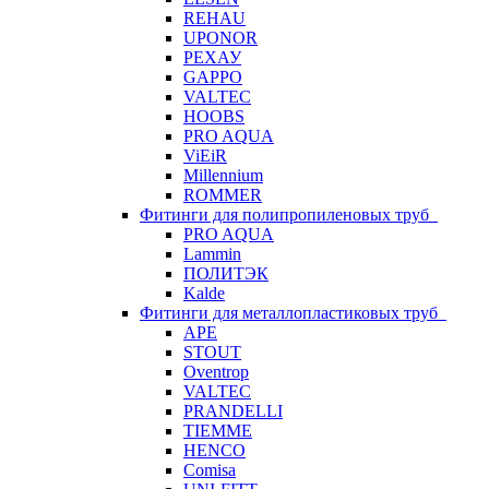
REHAU
UPONOR
РЕХАУ
GAPPO
VALTEC
HOOBS
PRO AQUA
ViEiR
Millennium
ROMMER
Фитинги для полипропиленовых труб
PRO AQUA
Lammin
ПОЛИТЭК
Kalde
Фитинги для металлопластиковых труб
APE
STOUT
Oventrop
VALTEC
PRANDELLI
TIEMME
HENCO
Comisa