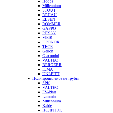
Hoobs
Millennium
STOUT
REHAU
ELSEN
ROMMER
GAPPO
РЕХАУ
ViEiR
UPONOR
TECE
Gekon
Giacomini
VALTEC
BERGERR
ICMA
UNI-FITT
Полипропиленовые трубы
SPK
VALTEC
FV-Plast
Lammin
Millennium
Kalde
ПОЛИТЭК