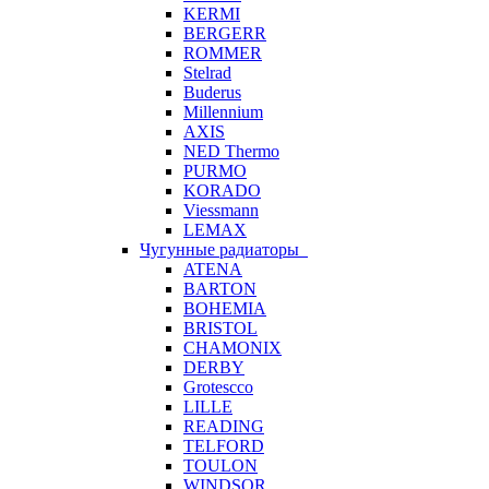
KERMI
BERGERR
ROMMER
Stelrad
Buderus
Millennium
AXIS
NED Thermo
PURMO
KORADO
Viessmann
LEMAX
Чугунные радиаторы
ATENA
BARTON
BOHEMIA
BRISTOL
CHAMONIX
DERBY
Grotescco
LILLE
READING
TELFORD
TOULON
WINDSOR