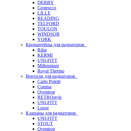
DERBY
Grotescco
LILLE
READING
TELFORD
TOULON
WINDSOR
YORK
Кронштейны для радиаторов
Rifar
KERMI
UNI-FITT
Millennium
Royal Thermo
Вентили для радиаторов
Carlo Poletti
Comisa
Oventrop
RETROstyle
UNI-FITT
Luxor
Клапаны для радиаторов
UNI-FITT
STOUT
Oventrop