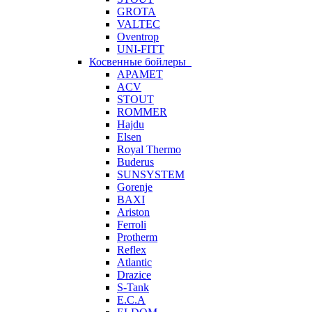
GROTA
VALTEC
Oventrop
UNI-FITT
Косвенные бойлеры
APAMET
ACV
STOUT
ROMMER
Hajdu
Elsen
Royal Thermo
Buderus
SUNSYSTEM
Gorenje
BAXI
Ariston
Ferroli
Protherm
Reflex
Atlantic
Drazice
S-Tank
E.C.A