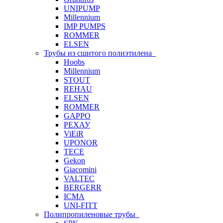
UNIPUMP
Millennium
IMP PUMPS
ROMMER
ELSEN
Трубы из сшитого полиэтилена
Hoobs
Millennium
STOUT
REHAU
ELSEN
ROMMER
GAPPO
РЕХАУ
ViEiR
UPONOR
TECE
Gekon
Giacomini
VALTEC
BERGERR
ICMA
UNI-FITT
Полипропиленовые трубы