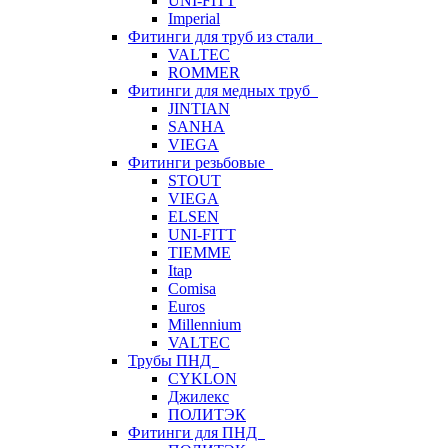
UNI-FITT
Imperial
Фитинги для труб из стали
VALTEC
ROMMER
Фитинги для медных труб
JINTIAN
SANHA
VIEGA
Фитинги резьбовые
STOUT
VIEGA
ELSEN
UNI-FITT
TIEMME
Itap
Comisa
Euros
Millennium
VALTEC
Трубы ПНД
CYKLON
Джилекс
ПОЛИТЭК
Фитинги для ПНД