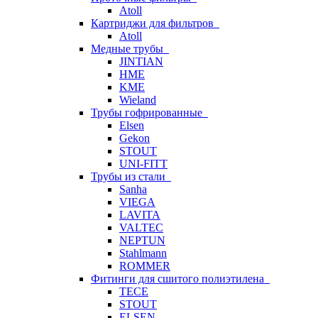
Atoll
Картриджи для фильтров
Atoll
Медные трубы
JINTIAN
HME
KME
Wieland
Трубы гофрированные
Elsen
Gekon
STOUT
UNI-FITT
Трубы из стали
Sanha
VIEGA
LAVITA
VALTEC
NEPTUN
Stahlmann
ROMMER
Фитинги для сшитого полиэтилена
TECE
STOUT
ELSEN