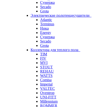
Сунержа
Secado
Grota
Электрические полотенцесушители
Atlantic
Terminus
Ника
Energy
Сунержа
Secado
Grota
Коллектора для теплого пола
TIM
FIV
MVI
STOUT
REHAU
WATTS
Comisa
Imperial
VALTEC
Oventrop
UNI-FITT
Millennium
ROMMER