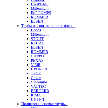
UNIPUMP
Millennium
IMP PUMPS
ROMMER
ELSEN
Трубы из сшитого полиэтилена
Hoobs
Millennium
STOUT
REHAU
ELSEN
ROMMER
GAPPO
РЕХАУ
ViEiR
UPONOR
TECE
Gekon
Giacomini
VALTEC
BERGERR
ICMA
UNI-FITT
Полипропиленовые трубы