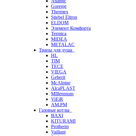
Atlantic
Gorenje
Thermex
Stiebel Eltron
ELDOM
Элемент Комфорта
Termica
MIDEA
METALAC
Трапы для душа
HL
TIM
TECE
VIEGA
Geberit
McAlpine
AlcaPLAST
MIllennium
ViEiR
AM.PM
Газовые котлы
BAXI
KITURAMI
Protherm
Vaillant