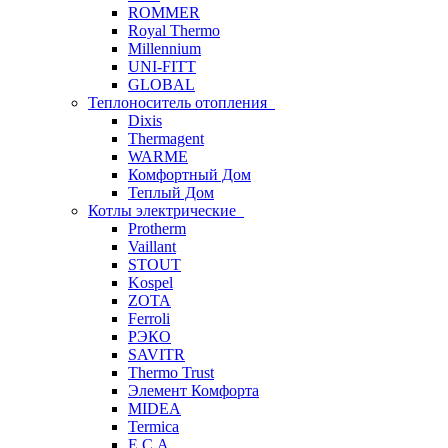
ROMMER
Royal Thermo
Millennium
UNI-FITT
GLOBAL
Теплоноситель отопления
Dixis
Thermagent
WARME
Комфортный Дом
Теплый Дом
Котлы электрические
Protherm
Vaillant
STOUT
Kospel
ZOTA
Ferroli
РЭКО
SAVITR
Thermo Trust
Элемент Комфорта
MIDEA
Termica
E.C.A