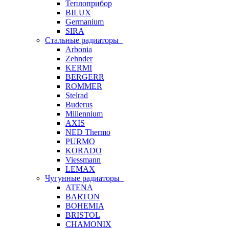
Теплоприбор
BILUX
Germanium
SIRA
Стальные радиаторы
Arbonia
Zehnder
KERMI
BERGERR
ROMMER
Stelrad
Buderus
Millennium
AXIS
NED Thermo
PURMO
KORADO
Viessmann
LEMAX
Чугунные радиаторы
ATENA
BARTON
BOHEMIA
BRISTOL
CHAMONIX