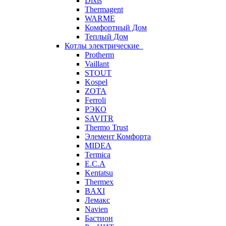
Dixis
Thermagent
WARME
Комфортный Дом
Теплый Дом
Котлы электрические
Protherm
Vaillant
STOUT
Kospel
ZOTA
Ferroli
РЭКО
SAVITR
Thermo Trust
Элемент Комфорта
MIDEA
Termica
E.C.A
Kentatsu
Thermex
BAXI
Лемакс
Navien
Бастион