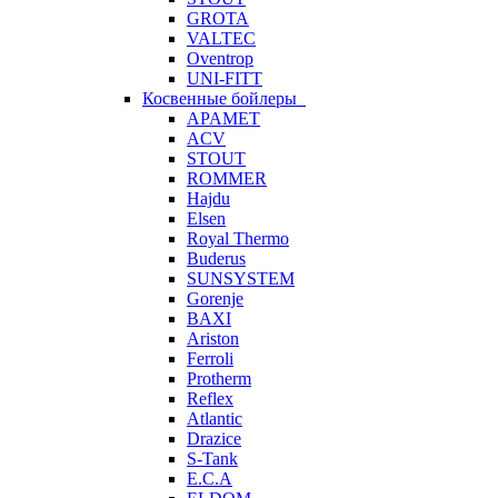
GROTA
VALTEC
Oventrop
UNI-FITT
Косвенные бойлеры
APAMET
ACV
STOUT
ROMMER
Hajdu
Elsen
Royal Thermo
Buderus
SUNSYSTEM
Gorenje
BAXI
Ariston
Ferroli
Protherm
Reflex
Atlantic
Drazice
S-Tank
E.C.A