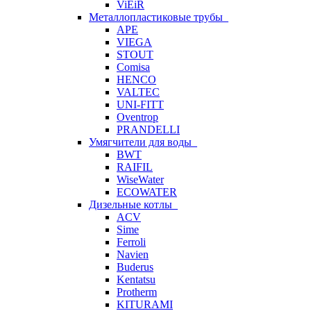
ViEiR
Металлопластиковые трубы
APE
VIEGA
STOUT
Comisa
HENCO
VALTEC
UNI-FITT
Oventrop
PRANDELLI
Умягчители для воды
BWT
RAIFIL
WiseWater
ECOWATER
Дизельные котлы
ACV
Sime
Ferroli
Navien
Buderus
Kentatsu
Protherm
KITURAMI