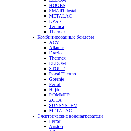
ELDOM
HOOBS
SMART Install
METALAC
EVAN
Termica
Thermex
Комбинированные бойлеры
ACV
Atlantic
Drazice
Thermex
ELDOM
STOUT
Royal Thermo
Gorenje
Ferroli
Hajdu
ROMMER
ZOTA
SUNSYSTEM
METALAC
Электрические водонагреватели
Ferroli
Ariston