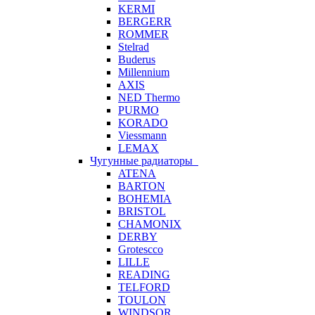
KERMI
BERGERR
ROMMER
Stelrad
Buderus
Millennium
AXIS
NED Thermo
PURMO
KORADO
Viessmann
LEMAX
Чугунные радиаторы
ATENA
BARTON
BOHEMIA
BRISTOL
CHAMONIX
DERBY
Grotescco
LILLE
READING
TELFORD
TOULON
WINDSOR