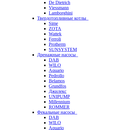
De Dietrich
Viessmann
Lamborghini
Твердотопливные котлы
Sime
ZOTA
Wattek
Ferroli
Protherm
SUNSYSTEM
Дренажные насосы
DAB
WILO
Aquario
Pedrollo
Belamos
Grundfos
Джилекс
UNIPUMP
Millennium
ROMMER
Фекальные насосы
DAB
WILO
Aquario