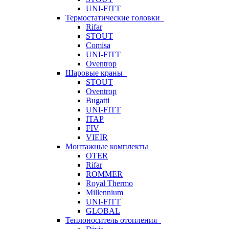
UNI-FITT
Термостатические головки
Rifar
STOUT
Comisa
UNI-FITT
Oventrop
Шаровые краны
STOUT
Oventrop
Bugatti
UNI-FITT
ITAP
FIV
VIEIR
Монтажные комплекты
OTER
Rifar
ROMMER
Royal Thermo
Millennium
UNI-FITT
GLOBAL
Теплоноситель отопления