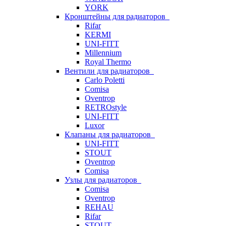
YORK
Кронштейны для радиаторов
Rifar
KERMI
UNI-FITT
Millennium
Royal Thermo
Вентили для радиаторов
Carlo Poletti
Comisa
Oventrop
RETROstyle
UNI-FITT
Luxor
Клапаны для радиаторов
UNI-FITT
STOUT
Oventrop
Comisa
Узлы для радиаторов
Comisa
Oventrop
REHAU
Rifar
STOUT