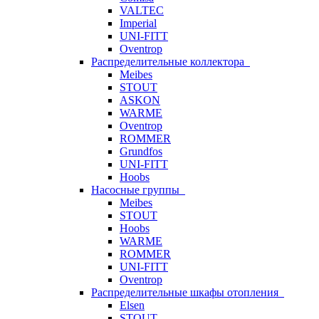
VALTEC
Imperial
UNI-FITT
Oventrop
Распределительные коллектора
Meibes
STOUT
ASKON
WARME
Oventrop
ROMMER
Grundfos
UNI-FITT
Hoobs
Насосные группы
Meibes
STOUT
Hoobs
WARME
ROMMER
UNI-FITT
Oventrop
Распределительные шкафы отопления
Elsen
STOUT