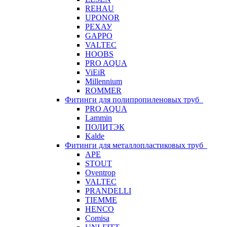
REHAU
UPONOR
РЕХАУ
GAPPO
VALTEC
HOOBS
PRO AQUA
ViEiR
Millennium
ROMMER
Фитинги для полипропиленовых труб
PRO AQUA
Lammin
ПОЛИТЭК
Kalde
Фитинги для металлопластиковых труб
APE
STOUT
Oventrop
VALTEC
PRANDELLI
TIEMME
HENCO
Comisa