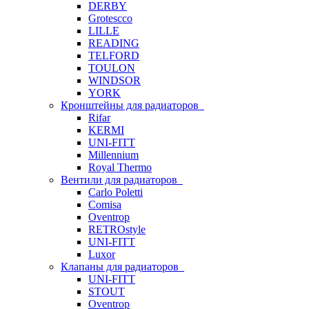
DERBY
Grotescco
LILLE
READING
TELFORD
TOULON
WINDSOR
YORK
Кронштейны для радиаторов
Rifar
KERMI
UNI-FITT
Millennium
Royal Thermo
Вентили для радиаторов
Carlo Poletti
Comisa
Oventrop
RETROstyle
UNI-FITT
Luxor
Клапаны для радиаторов
UNI-FITT
STOUT
Oventrop