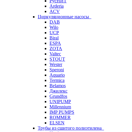
РусНИТ
Arderia
ACV
Циркуляционные насосы
DAB
Wilo
UCP
Biral
ESPA
ZOTA
Valtec
STOUT
Wester
Speroni
Aquario
Termica
Belamos
Джилекс
Grundfos
UNIPUMP
Millennium
IMP PUMPS
ROMMER
ELSEN
Трубы из сшитого полиэтилена