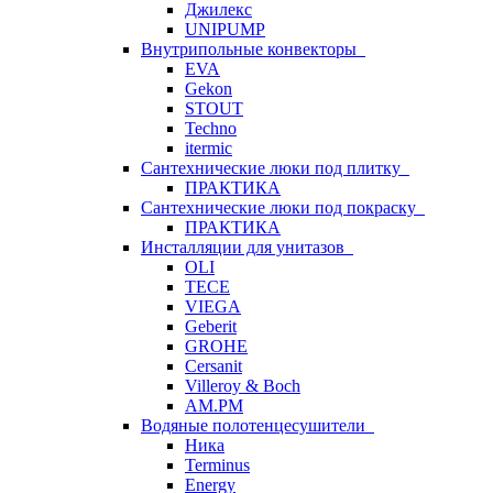
Джилекс
UNIPUMP
Внутрипольные конвекторы
EVA
Gekon
STOUT
Techno
itermic
Сантехнические люки под плитку
ПРАКТИКА
Сантехнические люки под покраску
ПРАКТИКА
Инсталляции для унитазов
OLI
TECE
VIEGA
Geberit
GROHE
Cersanit
Villeroy & Boch
AM.PM
Водяные полотенцесушители
Ника
Terminus
Energy