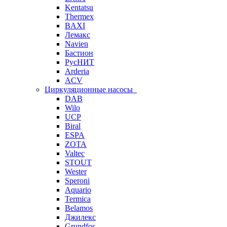
Kentatsu
Thermex
BAXI
Лемакс
Navien
Бастион
РусНИТ
Arderia
ACV
Циркуляционные насосы
DAB
Wilo
UCP
Biral
ESPA
ZOTA
Valtec
STOUT
Wester
Speroni
Aquario
Termica
Belamos
Джилекс
Grundfos