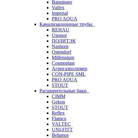
Banninger
Valfex
Imperial
PRO AQUA
Канализационные трубы
REHAU
Uponor
ПОЛИТЭК
Nashorn
Ostendorf
Millennium
Cosmoplast
Агригазполимер
CON-PIPE SML
PRO AQUA
STOUT
Расширительные баки
CIMM
Gekon
STOUT
Reflex
Flamco
VALTEC
UNI-FITT
Belamos