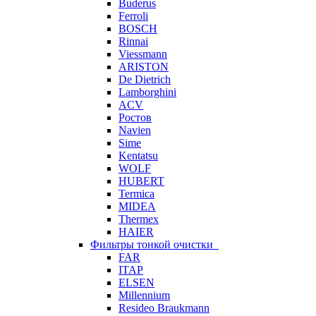
Buderus
Ferroli
BOSCH
Rinnai
Viessmann
ARISTON
De Dietrich
Lamborghini
ACV
Ростов
Navien
Sime
Kentatsu
WOLF
HUBERT
Termica
MIDEA
Thermex
HAIER
Фильтры тонкой очистки
FAR
ITAP
ELSEN
Millennium
Resideo Braukmann