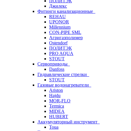
ПОЛИТЭК
Джилекс
Фитинги канализационные
REHAU
UPONOR
Millennium
CON-PIPE SML
Агригазполимер
Ostendorf
ПОЛИТЭК
PRO AQUA
STOUT
Сервоприводы
Danfoss
Гидравлические стрелки
STOUT
Газовые водонагреватели
Ariston
Hajdu
MOR-FLO
Termica
MIDEA
HUBERT
Аккумуляторный инструмент
Toua