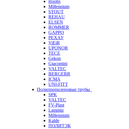
Hoobs
Millennium
STOUT
REHAU
ELSEN
ROMMER
GAPPO
РЕХАУ
ViEiR
UPONOR
TECE
Gekon
Giacomini
VALTEC
BERGERR
ICMA
UNI-FITT
Полипропиленовые трубы
SPK
VALTEC
FV-Plast
Lammin
Millennium
Kalde
ПОЛИТЭК