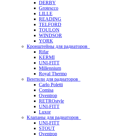
DERBY
Grotescco
LILLE
READING
TELFORD
TOULON
WINDSOR
YORK
Кронштейны для радиаторов
Rifar
KERMI
UNI-FITT
Millennium
Royal Thermo
Вентили для радиаторов
Carlo Poletti
Comisa
Oventrop
RETROstyle
UNI-FITT
Luxor
Клапаны для радиаторов
UNI-FITT
STOUT
Oventrop