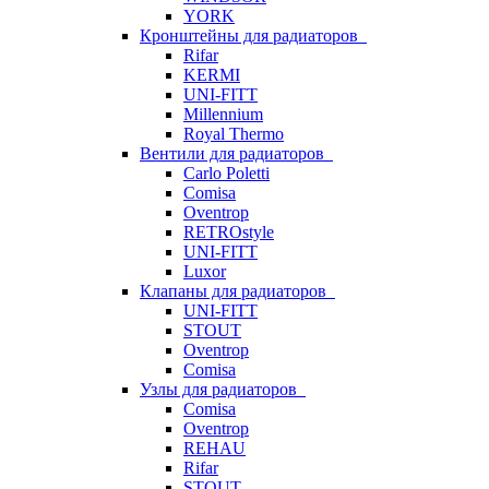
YORK
Кронштейны для радиаторов
Rifar
KERMI
UNI-FITT
Millennium
Royal Thermo
Вентили для радиаторов
Carlo Poletti
Comisa
Oventrop
RETROstyle
UNI-FITT
Luxor
Клапаны для радиаторов
UNI-FITT
STOUT
Oventrop
Comisa
Узлы для радиаторов
Comisa
Oventrop
REHAU
Rifar
STOUT