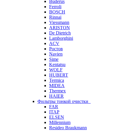
Buderus
Ferroli
BOSCH
Rinnai
Viessmann
ARISTON
De Dietrich
Lamborghini
ACV
Ростов
Navien
Sime
Kentatsu
WOLF
HUBERT
Termica
MIDEA
Thermex
HAIER
Фильтры тонкой очистки
FAR
ITAP
ELSEN
Millennium
Resideo Braukmann