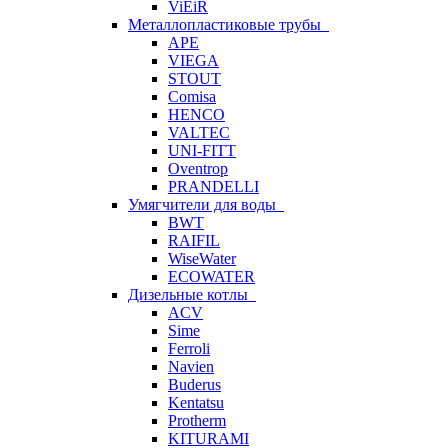
ViEiR
Металлопластиковые трубы
APE
VIEGA
STOUT
Comisa
HENCO
VALTEC
UNI-FITT
Oventrop
PRANDELLI
Умягчители для воды
BWT
RAIFIL
WiseWater
ECOWATER
Дизельные котлы
ACV
Sime
Ferroli
Navien
Buderus
Kentatsu
Protherm
KITURAMI