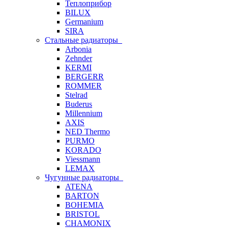
Теплоприбор
BILUX
Germanium
SIRA
Стальные радиаторы
Arbonia
Zehnder
KERMI
BERGERR
ROMMER
Stelrad
Buderus
Millennium
AXIS
NED Thermo
PURMO
KORADO
Viessmann
LEMAX
Чугунные радиаторы
ATENA
BARTON
BOHEMIA
BRISTOL
CHAMONIX