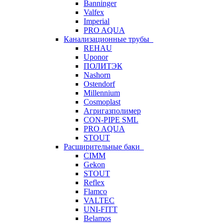
Banninger
Valfex
Imperial
PRO AQUA
Канализационные трубы
REHAU
Uponor
ПОЛИТЭК
Nashorn
Ostendorf
Millennium
Cosmoplast
Агригазполимер
CON-PIPE SML
PRO AQUA
STOUT
Расширительные баки
CIMM
Gekon
STOUT
Reflex
Flamco
VALTEC
UNI-FITT
Belamos