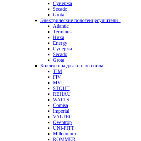
Сунержа
Secado
Grota
Электрические полотенцесушители
Atlantic
Terminus
Ника
Energy
Сунержа
Secado
Grota
Коллектора для теплого пола
TIM
FIV
MVI
STOUT
REHAU
WATTS
Comisa
Imperial
VALTEC
Oventrop
UNI-FITT
Millennium
ROMMER