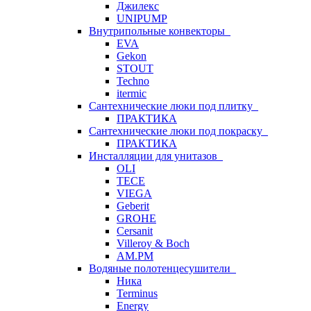
Джилекс
UNIPUMP
Внутрипольные конвекторы
EVA
Gekon
STOUT
Techno
itermic
Сантехнические люки под плитку
ПРАКТИКА
Сантехнические люки под покраску
ПРАКТИКА
Инсталляции для унитазов
OLI
TECE
VIEGA
Geberit
GROHE
Cersanit
Villeroy & Boch
AM.PM
Водяные полотенцесушители
Ника
Terminus
Energy