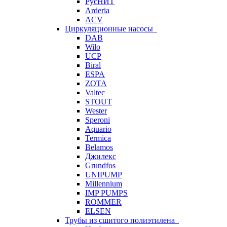
РусНИТ
Arderia
ACV
Циркуляционные насосы
DAB
Wilo
UCP
Biral
ESPA
ZOTA
Valtec
STOUT
Wester
Speroni
Aquario
Termica
Belamos
Джилекс
Grundfos
UNIPUMP
Millennium
IMP PUMPS
ROMMER
ELSEN
Трубы из сшитого полиэтилена