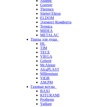
Atlantic
Gorenje
Thermex
Stiebel Eltron
ELDOM
Элемент Комфорта
Termica
MIDEA
METALAC
Трапы для душа
HL
TIM
TECE
VIEGA
Geberit
McAlpine
AlcaPLAST
MIllennium
ViEiR
AM.PM
Газовые котлы
BAXI
KITURAMI
Protherm
Vaillant