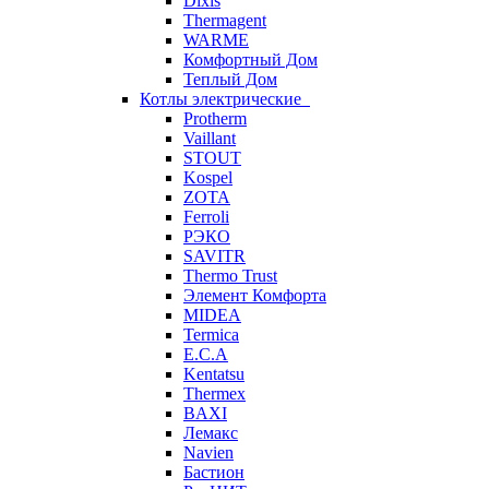
Dixis
Thermagent
WARME
Комфортный Дом
Теплый Дом
Котлы электрические
Protherm
Vaillant
STOUT
Kospel
ZOTA
Ferroli
РЭКО
SAVITR
Thermo Trust
Элемент Комфорта
MIDEA
Termica
E.C.A
Kentatsu
Thermex
BAXI
Лемакс
Navien
Бастион