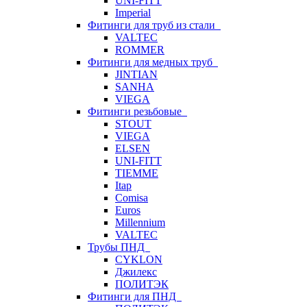
UNI-FITT
Imperial
Фитинги для труб из стали
VALTEC
ROMMER
Фитинги для медных труб
JINTIAN
SANHA
VIEGA
Фитинги резьбовые
STOUT
VIEGA
ELSEN
UNI-FITT
TIEMME
Itap
Comisa
Euros
Millennium
VALTEC
Трубы ПНД
CYKLON
Джилекс
ПОЛИТЭК
Фитинги для ПНД