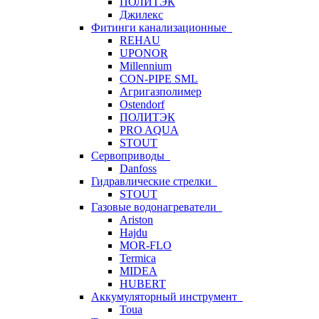
ПОЛИТЭК
Джилекс
Фитинги канализационные
REHAU
UPONOR
Millennium
CON-PIPE SML
Агригазполимер
Ostendorf
ПОЛИТЭК
PRO AQUA
STOUT
Сервоприводы
Danfoss
Гидравлические стрелки
STOUT
Газовые водонагреватели
Ariston
Hajdu
MOR-FLO
Termica
MIDEA
HUBERT
Аккумуляторный инструмент
Toua