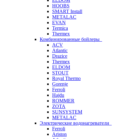
ELDOM
HOOBS
SMART Install
METALAC
EVAN
Termica
Thermex
Комбинированные бойлеры
ACV
Atlantic
Drazice
Thermex
ELDOM
STOUT
Royal Thermo
Gorenje
Ferroli
Hajdu
ROMMER
ZOTA
SUNSYSTEM
METALAC
Электрические водонагреватели
Ferroli
Ariston