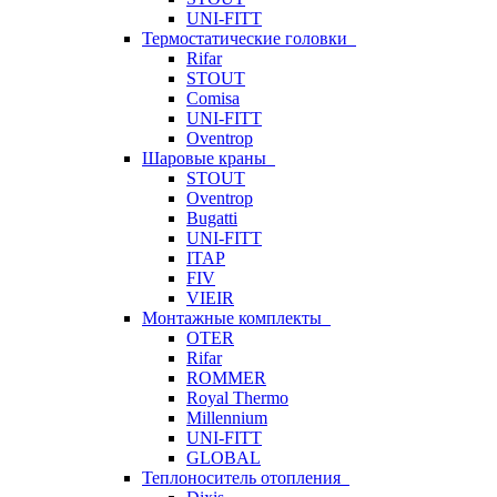
UNI-FITT
Термостатические головки
Rifar
STOUT
Comisa
UNI-FITT
Oventrop
Шаровые краны
STOUT
Oventrop
Bugatti
UNI-FITT
ITAP
FIV
VIEIR
Монтажные комплекты
OTER
Rifar
ROMMER
Royal Thermo
Millennium
UNI-FITT
GLOBAL
Теплоноситель отопления