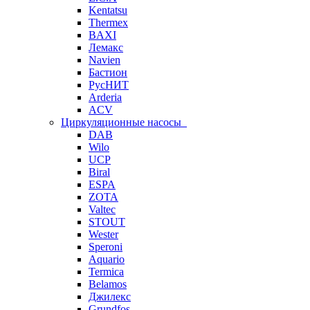
Kentatsu
Thermex
BAXI
Лемакс
Navien
Бастион
РусНИТ
Arderia
ACV
Циркуляционные насосы
DAB
Wilo
UCP
Biral
ESPA
ZOTA
Valtec
STOUT
Wester
Speroni
Aquario
Termica
Belamos
Джилекс
Grundfos