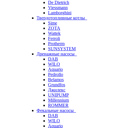
De Dietrich
Viessmann
Lamborghini
Твердотопливные котлы
Sime
ZOTA
Wattek
Ferroli
Protherm
SUNSYSTEM
Дренажные насосы
DAB
WILO
Aquario
Pedrollo
Belamos
Grundfos
Джилекс
UNIPUMP
Millennium
ROMMER
Фекальные насосы
DAB
WILO
Aquario