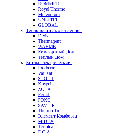
ROMMER
Royal Thermo
Millennium
UNI-FITT
GLOBAL
Теплоноситель отопления
Dixis
Thermagent
WARME
Комфортный Дом
Теплый Дом
Котлы электрические
Protherm
Vaillant
STOUT
Kospel
ZOTA
Ferroli
РЭКО
SAVITR
Thermo Trust
Элемент Комфорта
MIDEA
Termica
E.C.A