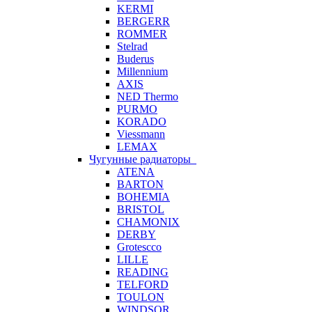
KERMI
BERGERR
ROMMER
Stelrad
Buderus
Millennium
AXIS
NED Thermo
PURMO
KORADO
Viessmann
LEMAX
Чугунные радиаторы
ATENA
BARTON
BOHEMIA
BRISTOL
CHAMONIX
DERBY
Grotescco
LILLE
READING
TELFORD
TOULON
WINDSOR