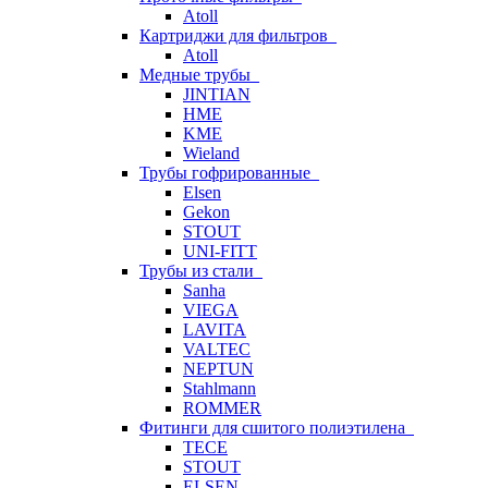
Atoll
Картриджи для фильтров
Atoll
Медные трубы
JINTIAN
HME
KME
Wieland
Трубы гофрированные
Elsen
Gekon
STOUT
UNI-FITT
Трубы из стали
Sanha
VIEGA
LAVITA
VALTEC
NEPTUN
Stahlmann
ROMMER
Фитинги для сшитого полиэтилена
TECE
STOUT
ELSEN