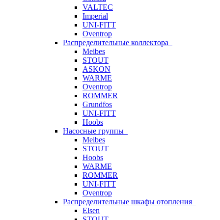
VALTEC
Imperial
UNI-FITT
Oventrop
Распределительные коллектора
Meibes
STOUT
ASKON
WARME
Oventrop
ROMMER
Grundfos
UNI-FITT
Hoobs
Насосные группы
Meibes
STOUT
Hoobs
WARME
ROMMER
UNI-FITT
Oventrop
Распределительные шкафы отопления
Elsen
STOUT