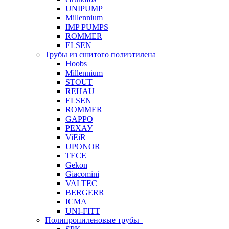
UNIPUMP
Millennium
IMP PUMPS
ROMMER
ELSEN
Трубы из сшитого полиэтилена
Hoobs
Millennium
STOUT
REHAU
ELSEN
ROMMER
GAPPO
РЕХАУ
ViEiR
UPONOR
TECE
Gekon
Giacomini
VALTEC
BERGERR
ICMA
UNI-FITT
Полипропиленовые трубы