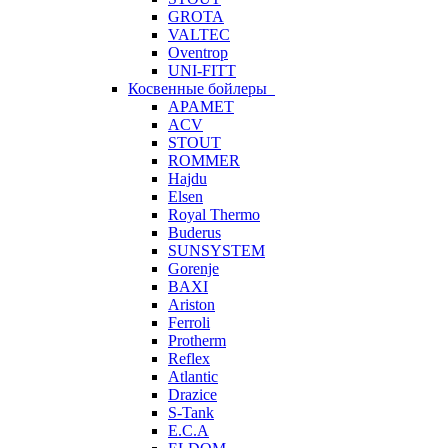
GROTA
VALTEC
Oventrop
UNI-FITT
Косвенные бойлеры
APAMET
ACV
STOUT
ROMMER
Hajdu
Elsen
Royal Thermo
Buderus
SUNSYSTEM
Gorenje
BAXI
Ariston
Ferroli
Protherm
Reflex
Atlantic
Drazice
S-Tank
E.C.A