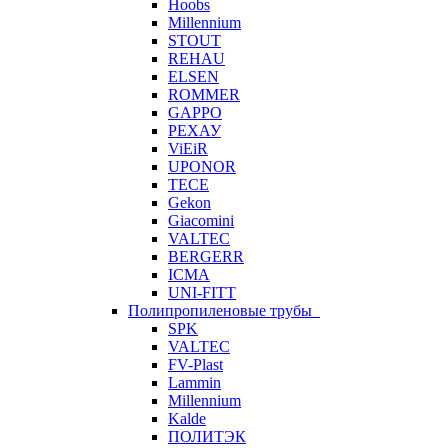
Hoobs
Millennium
STOUT
REHAU
ELSEN
ROMMER
GAPPO
РЕХАУ
ViEiR
UPONOR
TECE
Gekon
Giacomini
VALTEC
BERGERR
ICMA
UNI-FITT
Полипропиленовые трубы
SPK
VALTEC
FV-Plast
Lammin
Millennium
Kalde
ПОЛИТЭК