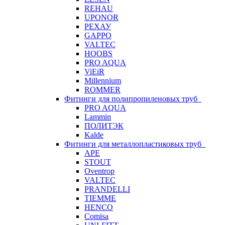
REHAU
UPONOR
РЕХАУ
GAPPO
VALTEC
HOOBS
PRO AQUA
ViEiR
Millennium
ROMMER
Фитинги для полипропиленовых труб
PRO AQUA
Lammin
ПОЛИТЭК
Kalde
Фитинги для металлопластиковых труб
APE
STOUT
Oventrop
VALTEC
PRANDELLI
TIEMME
HENCO
Comisa