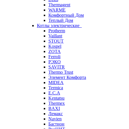
Thermagent
WARME
Комфортный Дом
Теплый Дом
Котлы электрические
Protherm
Vaillant
STOUT
Kospel
ZOTA
Ferroli
РЭКО
SAVITR
Thermo Trust
Элемент Комфорта
MIDEA
Termica
E.C.A
Kentatsu
Thermex
BAXI
Лемакс
Navien
Бастион