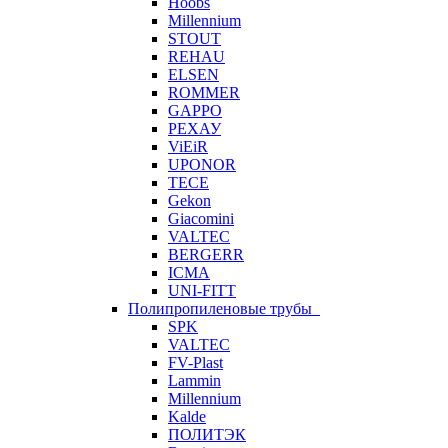
Hoobs
Millennium
STOUT
REHAU
ELSEN
ROMMER
GAPPO
РЕХАУ
ViEiR
UPONOR
TECE
Gekon
Giacomini
VALTEC
BERGERR
ICMA
UNI-FITT
Полипропиленовые трубы
SPK
VALTEC
FV-Plast
Lammin
Millennium
Kalde
ПОЛИТЭК