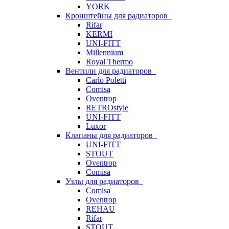
YORK
Кронштейны для радиаторов
Rifar
KERMI
UNI-FITT
Millennium
Royal Thermo
Вентили для радиаторов
Carlo Poletti
Comisa
Oventrop
RETROstyle
UNI-FITT
Luxor
Клапаны для радиаторов
UNI-FITT
STOUT
Oventrop
Comisa
Узлы для радиаторов
Comisa
Oventrop
REHAU
Rifar
STOUT