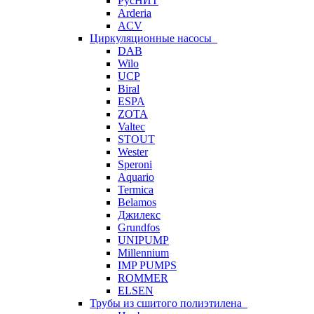
РусНИТ
Arderia
ACV
Циркуляционные насосы
DAB
Wilo
UCP
Biral
ESPA
ZOTA
Valtec
STOUT
Wester
Speroni
Aquario
Termica
Belamos
Джилекс
Grundfos
UNIPUMP
Millennium
IMP PUMPS
ROMMER
ELSEN
Трубы из сшитого полиэтилена