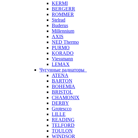
KERMI
BERGERR
ROMMER
Stelrad
Buderus
Millennium
AXIS
NED Thermo
PURMO
KORADO
Viessmann
LEMAX
Чугунные радиаторы
ATENA
BARTON
BOHEMIA
BRISTOL
CHAMONIX
DERBY
Grotescco
LILLE
READING
TELFORD
TOULON
WINDSOR