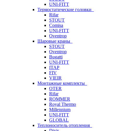
UNI-FITT
Термостатические головки
Rifar
STOUT
Comisa
UNI-FITT
Oventrop
Шаровые краны
STOUT
Oventrop
Bugatti
UNI-FITT
ITAP
FIV
VIEIR
Монтажные комплекты
OTER
Rifar
ROMMER
Royal Thermo
Millennium
UNI-FITT
GLOBAL
Теплоноситель отопления
Dixis