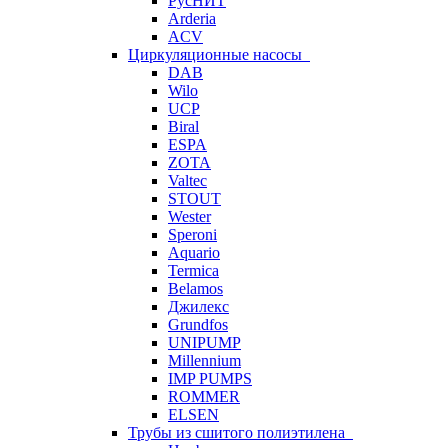
РусНИТ
Arderia
ACV
Циркуляционные насосы
DAB
Wilo
UCP
Biral
ESPA
ZOTA
Valtec
STOUT
Wester
Speroni
Aquario
Termica
Belamos
Джилекс
Grundfos
UNIPUMP
Millennium
IMP PUMPS
ROMMER
ELSEN
Трубы из сшитого полиэтилена