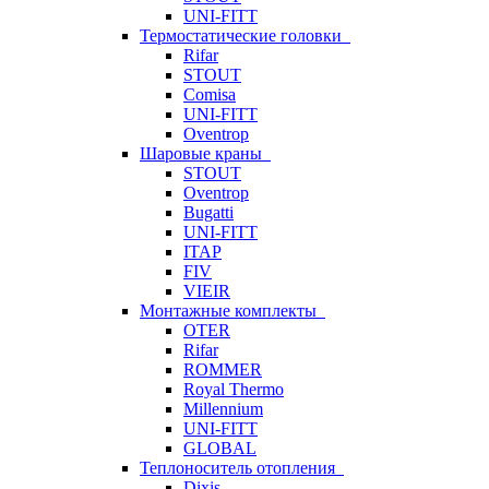
UNI-FITT
Термостатические головки
Rifar
STOUT
Comisa
UNI-FITT
Oventrop
Шаровые краны
STOUT
Oventrop
Bugatti
UNI-FITT
ITAP
FIV
VIEIR
Монтажные комплекты
OTER
Rifar
ROMMER
Royal Thermo
Millennium
UNI-FITT
GLOBAL
Теплоноситель отопления
Dixis