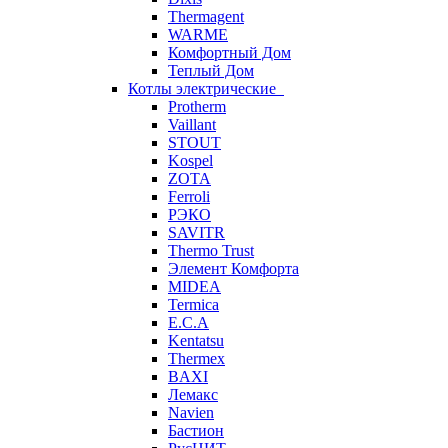
Thermagent
WARME
Комфортный Дом
Теплый Дом
Котлы электрические
Protherm
Vaillant
STOUT
Kospel
ZOTA
Ferroli
РЭКО
SAVITR
Thermo Trust
Элемент Комфорта
MIDEA
Termica
E.C.A
Kentatsu
Thermex
BAXI
Лемакс
Navien
Бастион