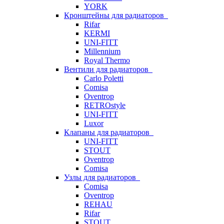
YORK
Кронштейны для радиаторов
Rifar
KERMI
UNI-FITT
Millennium
Royal Thermo
Вентили для радиаторов
Carlo Poletti
Comisa
Oventrop
RETROstyle
UNI-FITT
Luxor
Клапаны для радиаторов
UNI-FITT
STOUT
Oventrop
Comisa
Узлы для радиаторов
Comisa
Oventrop
REHAU
Rifar
STOUT