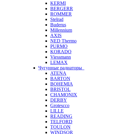
KERMI
BERGERR
ROMMER
Stelrad
Buderus
Millennium
AXIS
NED Thermo
PURMO
KORADO
Viessmann
LEMAX
Чугунные радиаторы
ATENA
BARTON
BOHEMIA
BRISTOL
CHAMONIX
DERBY
Grotescco
LILLE
READING
TELFORD
TOULON
WINDSOR