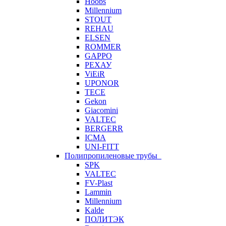
Hoobs
Millennium
STOUT
REHAU
ELSEN
ROMMER
GAPPO
РЕХАУ
ViEiR
UPONOR
TECE
Gekon
Giacomini
VALTEC
BERGERR
ICMA
UNI-FITT
Полипропиленовые трубы
SPK
VALTEC
FV-Plast
Lammin
Millennium
Kalde
ПОЛИТЭК