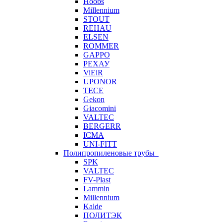
Hoobs
Millennium
STOUT
REHAU
ELSEN
ROMMER
GAPPO
РЕХАУ
ViEiR
UPONOR
TECE
Gekon
Giacomini
VALTEC
BERGERR
ICMA
UNI-FITT
Полипропиленовые трубы
SPK
VALTEC
FV-Plast
Lammin
Millennium
Kalde
ПОЛИТЭК