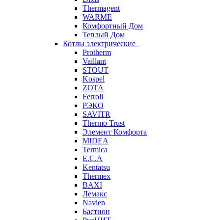
Thermagent
WARME
Комфортный Дом
Теплый Дом
Котлы электрические
Protherm
Vaillant
STOUT
Kospel
ZOTA
Ferroli
РЭКО
SAVITR
Thermo Trust
Элемент Комфорта
MIDEA
Termica
E.C.A
Kentatsu
Thermex
BAXI
Лемакс
Navien
Бастион