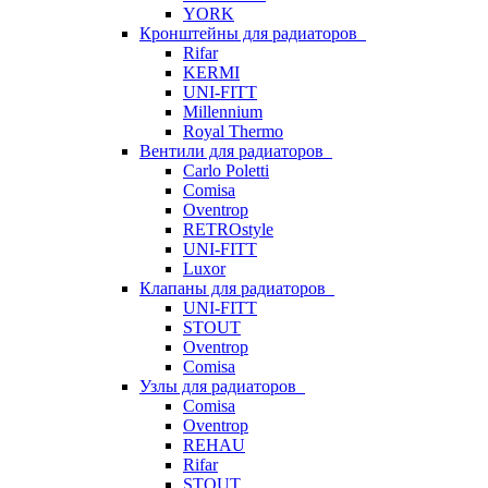
YORK
Кронштейны для радиаторов
Rifar
KERMI
UNI-FITT
Millennium
Royal Thermo
Вентили для радиаторов
Carlo Poletti
Comisa
Oventrop
RETROstyle
UNI-FITT
Luxor
Клапаны для радиаторов
UNI-FITT
STOUT
Oventrop
Comisa
Узлы для радиаторов
Comisa
Oventrop
REHAU
Rifar
STOUT