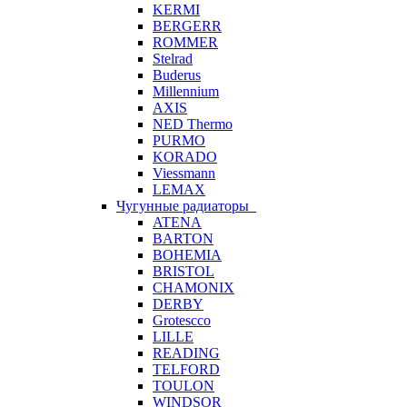
KERMI
BERGERR
ROMMER
Stelrad
Buderus
Millennium
AXIS
NED Thermo
PURMO
KORADO
Viessmann
LEMAX
Чугунные радиаторы
ATENA
BARTON
BOHEMIA
BRISTOL
CHAMONIX
DERBY
Grotescco
LILLE
READING
TELFORD
TOULON
WINDSOR