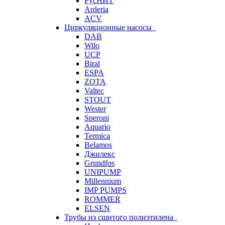
РусНИТ
Arderia
ACV
Циркуляционные насосы
DAB
Wilo
UCP
Biral
ESPA
ZOTA
Valtec
STOUT
Wester
Speroni
Aquario
Termica
Belamos
Джилекс
Grundfos
UNIPUMP
Millennium
IMP PUMPS
ROMMER
ELSEN
Трубы из сшитого полиэтилена