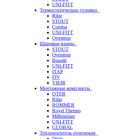
UNI-FITT
Термостатические головки
Rifar
STOUT
Comisa
UNI-FITT
Oventrop
Шаровые краны
STOUT
Oventrop
Bugatti
UNI-FITT
ITAP
FIV
VIEIR
Монтажные комплекты
OTER
Rifar
ROMMER
Royal Thermo
Millennium
UNI-FITT
GLOBAL
Теплоноситель отопления
Dixis